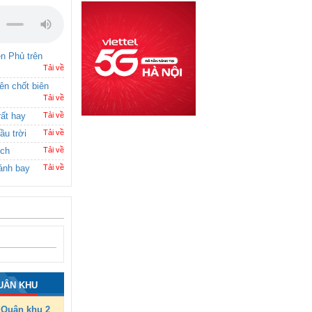
ên Phủ trên
Tải về
rên chốt biên
Tải về
rất hay
Tải về
ầu trời
Tải về
ích
Tải về
ánh bay
Tải về
UÂN KHU
Quân khu 2