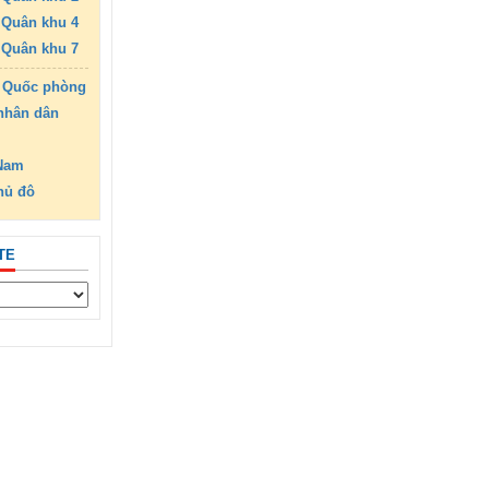
Quân khu 4
Quân khu 7
 Quốc phòng
nhân dân
 Nam
hủ đô
TE