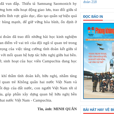
đoàn 218
 đã vun đắp. Thiếu tá Samnang Saomonich hy
ường hơn nữa hoạt động giao lưu, trao đổi giữa sĩ
rên lĩnh vực giáo dục, đào tạo quân sự hiệu quả
ĐỌC BÁO IN
c hùng mạnh, để giữ vững hòa bình, ổn định ở
ai đoàn đã trao đổi những bài học kinh nghiệm
an điểm về vai trò của đội ngũ sĩ quan trẻ trong
ọng của việc tăng cường tình đoàn kết giữa sĩ
 với mối quan hệ hợp tác hữu nghị giữa hai bên.
ở, sinh hoạt của học viên Campuchia đang học
g khí thắm tình đoàn kết, hữu nghị, nhằm tăng
 sĩ quan trẻ Không quân hai nước Việt Nam và
t đẹp của đất nước, con người Việt Nam tới sĩ
a, góp phần xây dựng quan hệ hữu nghị bền
 hai nước Việt Nam - Campuchia.
Tin, ảnh: MINH QUÂN
BÀI HÁT HAY VỀ B