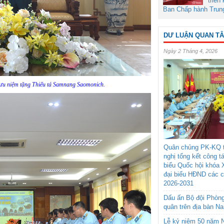
triển
Ban Chấp hành Trun
DƯ LUẬN QUAN T
Ngày 2 Tháng 4, 2026
ưu niệm tặng Thiếu tá Samnang Saomonich.
Quân chủng PK-KQ t
nghị tổng kết công t
biểu Quốc hội khóa 
đại biểu HĐND các 
2026-2031
Dấu ấn Bộ đội Phòn
quân trên địa bàn N
Lễ kỷ niệm 50 năm N