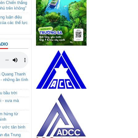
nên Chiến thắng
phủ trên không"
ng luận điệu
của các thế lực
ADIO
g Quang Thanh
 - những ân tình
u bầu trời
i - xưa mà
ảm hứng từ
hình
ơ ước tân binh
ận địa Trung