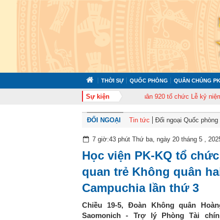
THỜI SỰ
QUỐC PHÒNG
QUÂN CHỦNG PK
 cán bộ năm 2026
Trung đoàn Không quân 920 tổ chức Lễ kỷ niệm 50 năm 
Sự kiện
ĐỐI NGOẠI
Tin tức
Đối ngoại Quốc phòng
7 giờ:43 phút Thứ ba, ngày 20 tháng 5 , 202
Học viện PK-KQ tổ chức 
quan trẻ Không quân ha
Campuchia lần thứ 3
Chiều 19-5, Đoàn Không quân Hoàn
Saomonich - Trợ lý Phòng Tài chí