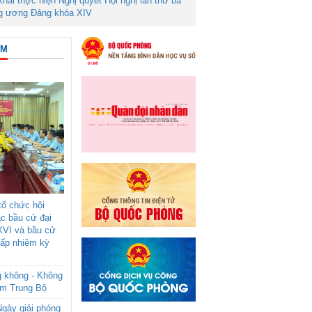
 khai thực hiện Nghị quyết Hội nghị lần thứ ba
g ương Đảng khóa XIV
ÂM
ổ chức hội
ác bầu cử đại
XVI và bầu cử
cấp nhiệm kỳ
g không - Không
am Trung Bộ
gày giải phóng