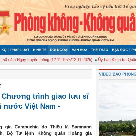
-KQ
PHÁP LUẬT
KINH TẾ
ĐỐI NGOẠI
VĂN HÓA
THỂ THAO
BẠN ĐỌC
PH
Ngày truyền thống (12-11-1975/12-11-2025)
Ủy ban Kiểm tra Quân ủy Trun
VIDEO BÁO PHÒNG
5
Chương trình giao lưu sĩ
i nước Việt Nam -
g gia Campuchia do Thiếu tá Samnang
nh, Bộ Tư lệnh Không quân Hoàng gia