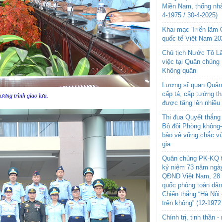
Miền Nam, thống nhấ
4-1975 / 30-4-2025)
Khai mạc Triển lãm
quốc tế Việt Nam 20
Chủ tịch Nước Tô L
việc tại Quân chủng
Không quân
Lương sĩ quan Quân 
cấp tá, cấp tướng t
ơng trình giao lưu.
được tăng lên nhiều
Thi đua Quyết thắng 
Bộ đội Phòng không
bảo vệ vững chắc vù
gia
Quân chủng PK-KQ t
kỷ niệm 73 năm ngày
QĐND Việt Nam, 28 
quốc phòng toàn dâ
Chiến thắng “Hà Nội 
trên không” (12-1972
Chính trị, tinh thần 