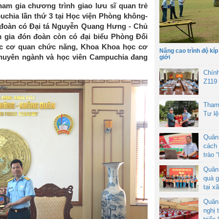
m gia chương trình giao lưu sĩ quan trẻ
chia lần thứ 3 tại Học viện Phòng không-
 đoàn có Đại tá Nguyễn Quang Hưng - Chủ
 gia đón đoàn còn có đại biểu Phòng Đối
ác cơ quan chức năng, Khoa Khoa học cơ
Nâng cao trình độ kíp
 chuyên ngành và học viên Campuchia đang
giới
Chín
Z119
Tham
Tư l
Quân
cách 
trào 
Quân
quà g
tại x
Quân
nghị 