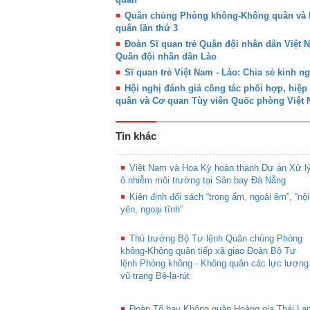
Quân chủng Phòng không-Không quân và 
quân lần thứ 3
Đoàn Sĩ quan trẻ Quân đội nhân dân Việt 
Quân đội nhân dân Lào
Sĩ quan trẻ Việt Nam - Lào: Chia sẻ kinh n
Hội nghị đánh giá công tác phối hợp, hi
quân và Cơ quan Tùy viên Quốc phòng Việt 
Tin khác
Việt Nam và Hoa Kỳ hoàn thành Dự án Xử l
ô nhiễm môi trường tại Sân bay Đà Nẵng
Kiên định đối sách “trong ấm, ngoài êm”, “nội
yên, ngoại tĩnh”
Thủ trưởng Bộ Tư lệnh Quân chủng Phòng
không-Không quân tiếp xã giao Đoàn Bộ Tư
lệnh Phòng không - Không quân các lực lượng
vũ trang Bê-la-rút
Đoàn Tổ bay Không quân Hoàng gia Thái La