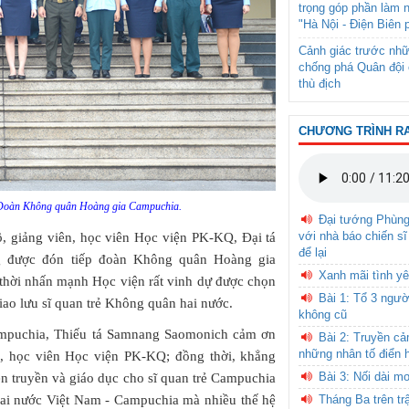
trọng góp phần làm 
"Hà Nội - Điện Biên 
Cảnh giác trước nhữ
chống phá Quân đội 
thù địch
CHƯƠNG TRÌNH R
i Đoàn Không quân Hoàng gia Campuchia.
Đại tướng Phùn
với nhà báo chiến sĩ
ộ, giảng viên, học viên Học viện PK-KQ, Đại tá
để lại
 được đón tiếp đoàn Không quân Hoàng gia
Xanh mãi tình yê
 thời nhấn mạnh Học viện rất vinh dự được chọn
Bài 1: Tổ 3 ngườ
iao lưu sĩ quan trẻ Không quân hai nước.
không cũ
puchia, Thiếu tá Samnang Saomonich cảm ơn
Bài 2: Truyền c
những nhân tố điển 
bộ, học viên Học viện PK-KQ; đồng thời, khẳng
Bài 3: Nối dài m
n truyền và giáo dục cho sĩ quan trẻ Campuchia
Tháng Ba trên tr
hai nước Việt Nam - Campuchia mà nhiều thế hệ