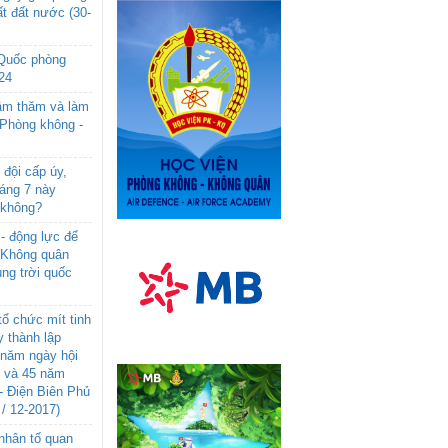
t đất nước (30-
 Quốc phòng
24
âm thăm và làm
 Phòng không -
đội cấp úy,
háng 7 này
 không?
- động lực để
-Không quân
ng trời quốc
ổ chức mít tinh
 thành lập
năm ngày hội
n và 45 năm
- Điện Biên Phủ
 / 12-2017)
- nhân tố quan