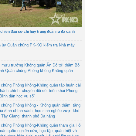
 chiến đấu sở chỉ huy trung đoàn ra đa cảnh
h ủy Quân chủng PK-KQ kiểm tra Nhà máy
 mưu trưởng Không quân Ấn Độ tới thăm Bộ
ệnh Quân chủng Phòng không-Không quân
 chủng Phòng không-Không quân tập huấn cải
hành chính, chuyển đổi số, triển khai Phong
“Bình dân học vụ số”
 chủng Phòng không - Không quân thăm, tặng
ia đình chính sách, học sinh nghèo vượt khó
ã Tây Giang, thành phố Đà nẵng
 chủng Phòng không-Không quân tham gia Hội
toàn quốc nghiên cứu, học tập, quán triệt và