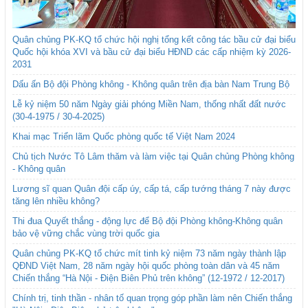
Quân chủng PK-KQ tổ chức hội nghị tổng kết công tác bầu cử đại biểu
Quốc hội khóa XVI và bầu cử đại biểu HĐND các cấp nhiệm kỳ 2026-
2031
Dấu ấn Bộ đội Phòng không - Không quân trên địa bàn Nam Trung Bộ
Lễ kỷ niệm 50 năm Ngày giải phóng Miền Nam, thống nhất đất nước
(30-4-1975 / 30-4-2025)
Khai mạc Triển lãm Quốc phòng quốc tế Việt Nam 2024
Chủ tịch Nước Tô Lâm thăm và làm việc tại Quân chủng Phòng không
- Không quân
Lương sĩ quan Quân đội cấp úy, cấp tá, cấp tướng tháng 7 này được
tăng lên nhiều không?
Thi đua Quyết thắng - động lực để Bộ đội Phòng không-Không quân
bảo vệ vững chắc vùng trời quốc gia
Quân chủng PK-KQ tổ chức mít tinh kỷ niệm 73 năm ngày thành lập
QĐND Việt Nam, 28 năm ngày hội quốc phòng toàn dân và 45 năm
Chiến thắng “Hà Nội - Điện Biên Phủ trên không” (12-1972 / 12-2017)
Chính trị, tinh thần - nhân tố quan trọng góp phần làm nên Chiến thắng