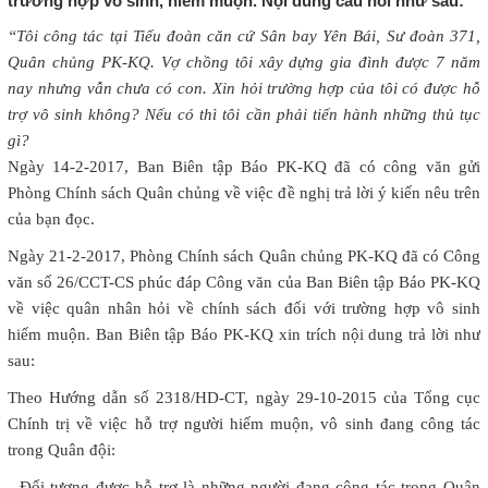
trường hợp vô sinh, hiếm muộn. Nội dung câu hỏi như sau:
“Tôi công tác tại Tiểu đoàn căn cứ Sân bay Yên Bái, Sư đoàn 371,
Quân chủng PK-KQ. Vợ chồng tôi xây dựng gia đình được 7 năm
nay nhưng vẫn chưa có con. Xin hỏi trường hợp của tôi có được hỗ
trợ vô sinh không? Nếu có thì tôi cần phải tiến hành những thủ tục
gì?
Ngày 14-2-2017, Ban Biên tập Báo PK-KQ đã có công văn gửi
Phòng Chính sách Quân chủng về việc đề nghị trả lời ý kiến nêu trên
của bạn đọc.
Ngày 21-2-2017, Phòng Chính sách Quân chủng PK-KQ đã có Công
văn số 26/CCT-CS phúc đáp Công văn của Ban Biên tập Báo PK-KQ
về việc quân nhân hỏi về chính sách đối với trường hợp vô sinh
hiếm muộn. Ban Biên tập Báo PK-KQ xin trích nội dung trả lời như
sau:
Theo Hướng dẫn số 2318/HD-CT, ngày 29-10-2015 của Tổng cục
Chính trị về việc hỗ trợ người hiếm muộn, vô sinh đang công tác
trong Quân đội:
- Đối tượng được hỗ trợ là những người đang công tác trong Quân