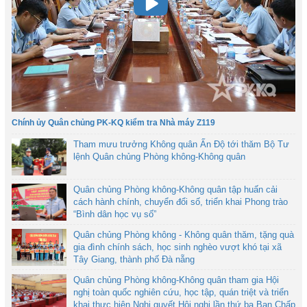
Chính ủy Quân chủng PK-KQ kiểm tra Nhà máy Z119
Tham mưu trưởng Không quân Ấn Độ tới thăm Bộ Tư
lệnh Quân chủng Phòng không-Không quân
Quân chủng Phòng không-Không quân tập huấn cải
cách hành chính, chuyển đổi số, triển khai Phong trào
“Bình dân học vụ số”
Quân chủng Phòng không - Không quân thăm, tặng quà
gia đình chính sách, học sinh nghèo vượt khó tại xã
Tây Giang, thành phố Đà nẵng
Quân chủng Phòng không-Không quân tham gia Hội
nghị toàn quốc nghiên cứu, học tập, quán triệt và triển
khai thực hiện Nghị quyết Hội nghị lần thứ ba Ban Chấp