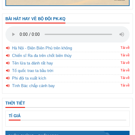
BÀI HÁT HAY VỀ BỘ ĐỘI PK-KQ
Hà Nội - Điện Biên Phủ trên không
Tải về
Chiến sĩ Ra đa trên chốt biên thùy
Tải về
Tên lửa ta đánh rất hay
Tải về
Tổ quốc trao ta bầu trời
Tải về
Phi đội ta xuất kích
Tải về
Tình Bác chắp cánh bay
Tải về
THỜI TIẾT
TỈ GIÁ