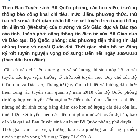
Theo Ban Tuyển sinh Bộ Quốc phòng, các học viện, trường
thông báo công khai chỉ tiêu, mức điểm, phương thức, thủ
tục hồ sơ và thời gian nhận hồ sơ xét tuyển trên trang thông
tin điện tử (Website) của trường và Sở Giáo dục và Đào tạo
các tỉnh, thành phố; cổng thông tin điện tử của Bộ Giáo dục
và Đào tạo, Bộ Quốc phòng; các phương tiện thông tin đại
chúng trong và ngoài Quân đội. Thời gian nhận hồ sơ đăng
ký xét tuyển nguyện vọng bổ sung: Đến hết ngày 18/9/2018
(theo dấu bưu điện).
Căn cứ vào chỉ tiêu được giao và số lượng thí sinh nộp hồ sơ xét
tuyển, các học viện, trường tổ chức xét tuyển theo Quy chế của Bộ
Giáo dục và Đào tạo, Thông tư Quy định chi tiết và hướng dẫn thực
hiện công tác tuyển sinh quân sự năm 2018 của Bộ Quốc phòng
(trường hợp xét tuyển đến một mức điểm nhất định vẫn còn chỉ tiêu,
nhưng số thí sinh cùng bằng điểm cao hơn số lượng chỉ tiêu còn lại,
thực hiện xét tuyển theo các tiêu chí phụ như xét tuyển đợt 1), báo
cáo kết quả về Ban Tuyển sinh quân sự Bộ Quốc phòng phê duyệt.
Thời gian các học viện, trường báo cáo phương án đề nghị điểm
tuyển nguyện vọng bổ sung: Ngày 21/9/2018.