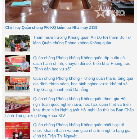
Chính ủy Quân chủng PK-KQ kiểm tra Nhà máy Z119
Tham mưu trưởng Không quân Ấn Độ tới thăm Bộ Tư
lệnh Quân chủng Phòng không-Không quân
Quân chủng Phòng không-Không quân tập huấn cải
cách hành chính, chuyển đổi số, triển khai Phong trào
“Bình dân học vụ số”
Quân chủng Phòng không - Không quân thăm, tặng quà
gia đình chính sách, học sinh nghèo vượt khó tại xã
Tây Giang, thành phố Đà nẵng
Quân chủng Phòng không-Không quân tham gia Hội
nghị toàn quốc nghiên cứu, học tập, quán triệt và triển
khai thực hiện Nghị quyết Hội nghị lần thứ ba Ban Chấp
hành Trung ương Đảng khóa XIV
Quân chủng Phòng không-Không quân phối hợp tổ
chức khánh thành và bàn giao nhà tình nghĩa tặng gia
đình bà Trần Thị Nguyệt