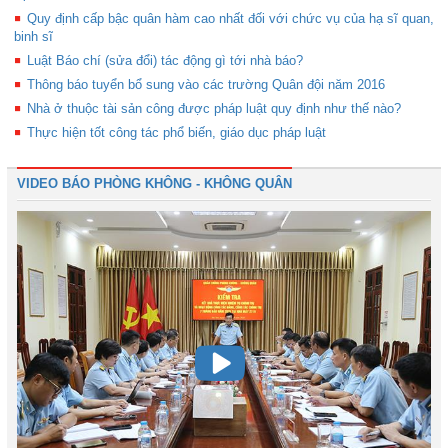
Quy định cấp bậc quân hàm cao nhất đối với chức vụ của hạ sĩ quan,
binh sĩ
Luật Báo chí (sửa đổi) tác động gì tới nhà báo?
Thông báo tuyển bổ sung vào các trường Quân đội năm 2016
Nhà ở thuộc tài sản công được pháp luật quy định như thế nào?
Thực hiện tốt công tác phổ biến, giáo dục pháp luật
VIDEO BÁO PHÒNG KHÔNG - KHÔNG QUÂN