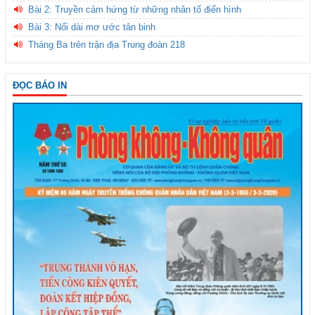
Bài 2: Truyền cảm hứng từ những nhân tố điển hình
Bài 3: Nối dài mơ ước tân binh
Tháng Ba trên trận địa Trung đoàn 218
ĐỌC BÁO IN