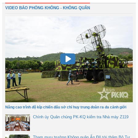
VIDEO BÁO PHÒNG KHÔNG - KHÔNG QUÂN
Nâng cao trình độ kíp chiến đấu sở chỉ huy trung đoàn ra đa cảnh giới
Chính ủy Quân chủng PK-KQ kiểm tra Nhà máy Z119
Tham mưu trưởng Không quân Ấn Độ tới thăm Bộ Tư