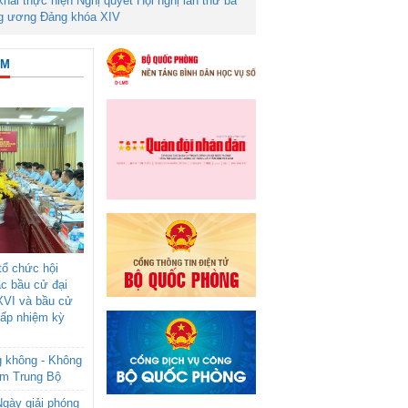
 khai thực hiện Nghị quyết Hội nghị lần thứ ba
g ương Đảng khóa XIV
ÂM
ổ chức hội
ác bầu cử đại
XVI và bầu cử
cấp nhiệm kỳ
g không - Không
am Trung Bộ
gày giải phóng