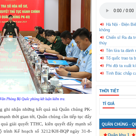
Hà Nội - Điện Bi
không
Chiến sĩ Ra đa t
thùy
Tên lửa ta đánh 
Tổ quốc trao ta b
Phi đội ta xuất k
Tình Bác chắp c
THỜI TIẾT
Văn Phòng Bộ Quốc phòng kết luận kiểm tra.
TỈ GIÁ
ũng ghi nhận những kết quả mà Quân chủng PK-
mạnh thời gian tới, Quân chủng cần tiếp tục đẩy
u quả giải quyết TTHC, kiên quyết đẩy mạnh số
QUÂN CHỦNG - Q
 lộ trình Kế hoạch số 3212/KH-BQP ngày 31-8-
Quân khu 1