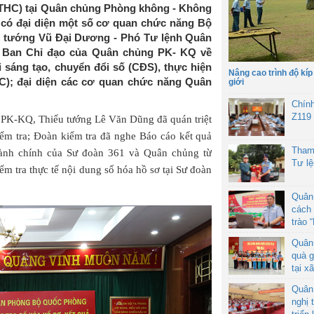
(TTHC) tại Quân chủng Phòng không - Không
 có đại diện một số cơ quan chức năng Bộ
u tướng Vũ Đại Dương - Phó Tư lệnh Quân
 Ban Chỉ đạo của Quân chủng PK- KQ về
 sáng tạo, chuyển đổi số (CĐS), thực hiện
Nâng cao trình độ kíp
C); đại diện các cơ quan chức năng Quân
giới
Chín
Z119
 PK-KQ, Thiếu tướng Lê Văn Dũng đã quán triệt
iểm tra; Đoàn kiểm tra đã nghe Báo cáo kết quả
Tham
 hành chính của Sư đoàn 361 và Quân chủng từ
Tư l
ểm tra thực tế nội dung số hóa hồ sơ tại Sư đoàn
Quân
cách 
trào 
Quân
quà g
tại x
Quân
nghị 