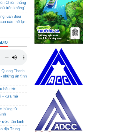
nên Chiến thắng
phủ trên không"
ng luận điệu
của các thế lực
ADIO
g Quang Thanh
 - những ân tình
u bầu trời
i - xưa mà
ảm hứng từ
hình
ơ ước tân binh
ận địa Trung