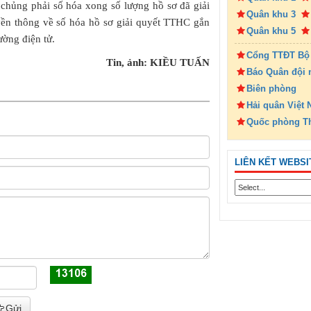
hủng phải số hóa xong số lượng hồ sơ đã giải
Quân khu 3
yền thông về số hóa hồ sơ giải quyết TTHC gắn
Quân khu 5
ường điện tử.
Cổng TTĐT Bộ
Tin, ảnh: KIỀU TUẤN
Báo Quân đội 
Biên phòng
Hải quân Việt
Quốc phòng T
LIÊN KẾT WEBSI
Gửi