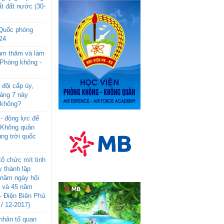
t đất nước (30-
 Quốc phòng
24
âm thăm và làm
 Phòng không -
đội cấp úy,
háng 7 này
 không?
- động lực để
-Không quân
ng trời quốc
ổ chức mít tinh
 thành lập
năm ngày hội
n và 45 năm
- Điện Biên Phủ
 / 12-2017)
- nhân tố quan