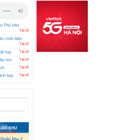
ên Phủ trên
Tải về
rên chốt biên
Tải về
rất hay
Tải về
ầu trời
Tải về
ích
Tải về
ánh bay
Tải về
UÂN KHU
Quân khu 2