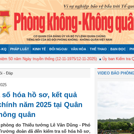
-KQ
PHÁP LUẬT
KINH TẾ
ĐỐI NGOẠI
VĂN HÓA
THỂ THAO
BẠN ĐỌC
PH
 Ngày truyền thống (12-11-1975/12-11-2025)
Ủy ban Kiểm tra Quân ủy Tru
ỏi - Đáp
VIDEO BÁO PHÒNG
2025
 số hóa hồ sơ, kết quả
 chính năm 2025 tại Quân
hông quân
 phòng do Thiếu tướng Lê Văn Dũng - Phó
ưởng đoàn đã đến kiểm tra số hóa hồ sơ,