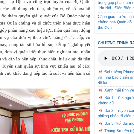
cung cấp Dịch vụ công trực tuyến của Bộ Quốc
trọng góp phần làm 
"Hà Nội - Điện Biên 
các nội dung, chỉ tiêu, nhiệm vụ về số hóa hồ
 thuộc thẩm quyền giải quyết của Bộ Quốc phòng
Cảnh giác trước nhữ
chống phá Quân đội 
của Quân chủng và tổ chức triển khai thực hiện
thù địch
 góp phần nâng cao hiệu lực, hiệu quả hoạt động
ệm vụ của đơn vị theo chức năng ở các cấp, cơ
CHƯƠNG TRÌNH R
ay, công tác số hóa hồ sơ, kết quả giải quyết
 đơn vị quán triệt thực hiện nghiêm túc, nhận
 và đi vào nền nếp, thực chất, hiệu quả; đã tiến
 Tuyển sinh quân sự; lĩnh vực khiếu nại, tố cáo;
Đại tướng Phùn
h vực khác đang tiếp tục rà soát và tiến hành số
với nhà báo chiến sĩ
để lại
Xanh mãi tình yê
Bài 1: Tổ 3 ngườ
không cũ
Bài 2: Truyền c
những nhân tố điển 
Bài 3: Nối dài m
Tháng Ba trên tr