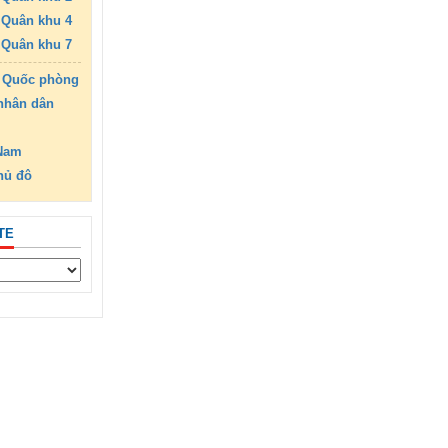
Quân khu 4
Quân khu 7
 Quốc phòng
nhân dân
 Nam
hủ đô
TE