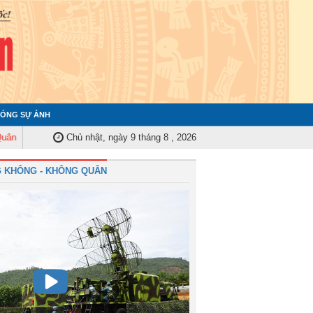
ÓNG SỰ ẢNH
ng ương tập huấn nghiệp vụ công tác kiểm tra, giám sát năm 2025
Chủ nhật, ngày 9 tháng 8 , 2026
Quân c
 KHÔNG - KHÔNG QUÂN