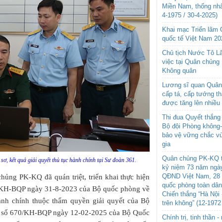
Miền Nam, thống nhấ
4-1975 / 30-4-2025)
Khai mạc Triển lãm
quốc tế Việt Nam 20
Chủ tịch Nước Tô L
việc tại Quân chủng
Không quân
Lương sĩ quan Quân 
cấp tá, cấp tướng t
được tăng lên nhiều
Thi đua Quyết thắng 
Bộ đội Phòng không
bảo vệ vững chắc vù
gia
Quân chủng PK-KQ t
ơ, kết quả giải quyết thủ tục hành chính tại Sư đoàn 361.
kỷ niệm 73 năm ngày
QĐND Việt Nam, 28 
hủng PK-KQ đã quán triệt, triển khai thực hiện
quốc phòng toàn dâ
2/KH-BQP ngày 31-8-2023 của Bộ quốc phòng về
Chiến thắng “Hà Nội 
hành chính thuộc thẩm quyền giải quyết của Bộ
trên không” (12-1972
h số 670/KH-BQP ngày 12-02-2025 của Bộ Quốc
Chính trị, tinh thần 