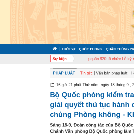
THỜI SỰ
QUỐC PHÒNG
QUÂN CHỦNG PK
ấn cán bộ năm 2026
Trung đoàn Không quân 920 tổ chức Lễ kỷ niệm 50 năm
Sự kiện
PHÁP LUẬT
Tin tức
Văn bản pháp luật
H
16 giờ:21 phút Thứ năm, ngày 18 tháng 9 , 
Bộ Quốc phòng kiểm tra
giải quyết thủ tục hành
chủng Phòng không - K
Sáng 18-9, Đoàn công tác của Bộ Quốc
Chánh Văn phòng Bộ Quốc phòng làm Tr