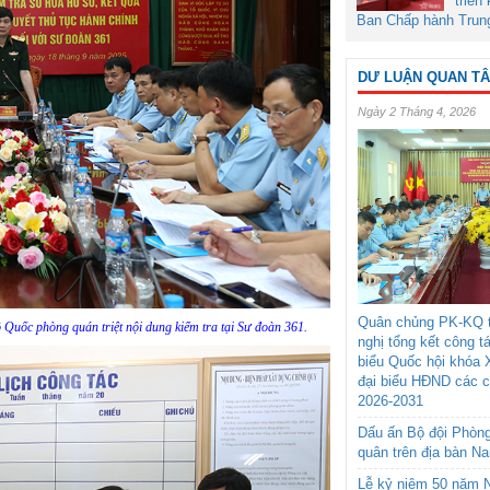
triển
Ban Chấp hành Trun
DƯ LUẬN QUAN T
Ngày 2 Tháng 4, 2026
Quân chủng PK-KQ t
uốc phòng quán triệt nội dung kiểm tra tại Sư đoàn 361.
nghị tổng kết công t
biểu Quốc hội khóa 
đại biểu HĐND các 
2026-2031
Dấu ấn Bộ đội Phòn
quân trên địa bàn N
Lễ kỷ niệm 50 năm N