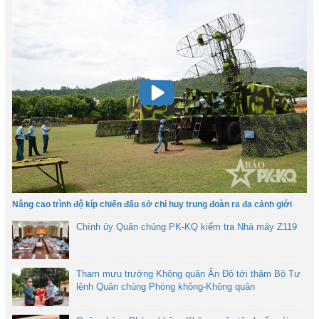
Nâng cao trình độ kíp chiến đấu sở chỉ huy trung đoàn ra đa cảnh giới
Chính ủy Quân chủng PK-KQ kiểm tra Nhà máy Z119
Tham mưu trưởng Không quân Ấn Độ tới thăm Bộ Tư
lệnh Quân chủng Phòng không-Không quân