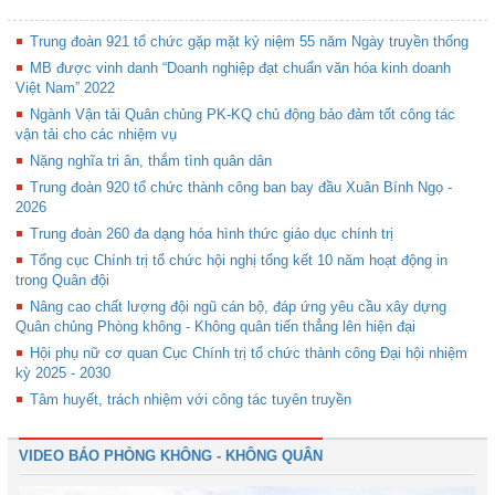
Trung đoàn 921 tổ chức gặp mặt kỷ niệm 55 năm Ngày truyền thống
MB được vinh danh “Doanh nghiệp đạt chuẩn văn hóa kinh doanh
Việt Nam” 2022
Ngành Vận tải Quân chủng PK-KQ chủ động bảo đảm tốt công tác
vận tải cho các nhiệm vụ
Nặng nghĩa tri ân, thắm tình quân dân
Trung đoàn 920 tổ chức thành công ban bay đầu Xuân Bính Ngọ -
2026
Trung đoàn 260 đa dạng hóa hình thức giáo dục chính trị
Tổng cục Chính trị tổ chức hội nghị tổng kết 10 năm hoạt động in
trong Quân đội
Nâng cao chất lượng đội ngũ cán bộ, đáp ứng yêu cầu xây dựng
Quân chủng Phòng không - Không quân tiến thẳng lên hiện đại
Hội phụ nữ cơ quan Cục Chính trị tổ chức thành công Đại hội nhiệm
kỳ 2025 - 2030
Tâm huyết, trách nhiệm với công tác tuyên truyền
VIDEO BÁO PHÒNG KHÔNG - KHÔNG QUÂN