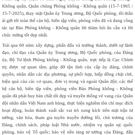
Không quân, Quân chủng Phòng không - Không quân (15-7-1965 /
15-7-2025), thay mặt Quân ủy Trung ương, Bộ Quốc phòng, tôi thân
ái gửi tới toàn thể cán bộ, biên tập viên, phóng viên đã và đang công
tác tại Báo Phòng không - Không quân lời thăm hỏi ân cần và lời
chúc mừng tốt đẹp nhất.
Trải qua 60 năm xây dựng, phấn đấu và trưởng thành, dưới sự lãnh
đạo, chỉ đạo của Quân ủy Trung ương, Bộ Quốc phòng, của Đảng
ủy, Bộ Tư lệnh Phòng không - Không quân, trực tiếp là Cục Chính
trị; được sự quan tâm, giúp đỡ tận tình của cấp ủy đảng, chính
quyền, nhân dân các địa phương, sự phối hợp, hiệp đồng chặt chẽ,
hiệu quả của các cơ quan, đơn vị trong và ngoài Quân đội; các thế
hệ cán bộ, biên tập viên, phóng viên Báo Phòng không - Không
quân đã phát huy bản chất tốt đẹp và truyền thống vẻ vang của Quân
đội nhân dân Việt Nam anh hùng, thực hiện nghiêm tôn chỉ mục đích
hoạt động, hoàn thành xuất sắc vai trò xung kích trên mặt trận tư
tưởng, văn hóa, tham gia tuyên truyền đường lối, chủ trương của
Đảng, chính sách, pháp luật Nhà nước, nhiệm vụ quân sự, quốc
phòng, bảo vệ Tổ quốc; bảo vệ nền tảng tư tưởng của Đảng, đấu