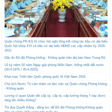
Quân chủng PK-KQ tổ chức hội nghị tổng kết công tác bầu cử đại biểu
Quốc hội khóa XVI và bầu cử đại biểu HĐND các cấp nhiệm kỳ 2026-
2031
Dấu ấn Bộ đội Phòng không - Không quân trên địa bàn Nam Trung Bộ
Lễ kỷ niệm 50 năm Ngày giải phóng Miền Nam, thống nhất đất nước
(30-4-1975 / 30-4-2025)
Khai mạc Triển lãm Quốc phòng quốc tế Việt Nam 2024
Chủ tịch Nước Tô Lâm thăm và làm việc tại Quân chủng Phòng không
- Không quân
Lương sĩ quan Quân đội cấp úy, cấp tá, cấp tướng tháng 7 này được
tăng lên nhiều không?
Thi đua Quyết thắng - động lực để Bộ đội Phòng không-Không quân
bảo vệ vững chắc vùng trời quốc gia