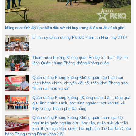
Nâng cao trình độ kíp chiến đấu sở chỉ huy trung đoàn ra đa cảnh giới
Chính ủy Quân chủng PK-KQ kiểm tra Nhà máy Z119
Tham mưu trưởng Không quân Ấn Độ tới thăm Bộ Tư
lệnh Quân chủng Phòng không-Không quân
Quân chủng Phòng không-Không quân tập huấn cải
cách hành chính, chuyển đổi số, triển khai Phong trào
“Bình dân học vụ số”
Quân chủng Phòng không - Không quân thăm, tặng quà
gia đình chính sách, học sinh nghèo vượt khó tại xã
Tây Giang, thành phố Đà nẵng
Quân chủng Phòng không-Không quân tham gia Hội
nghị toàn quốc nghiên cứu, học tập, quán triệt và triển
khai thực hiện Nghị quyết Hội nghị lần thứ ba Ban Chấp
hành Trung ương Đảng khóa XIV