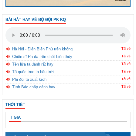
BÀI HÁT HAY VỀ BỘ ĐỘI PK-KQ
Hà Nội - Điện Biên Phủ trên không
Tải về
Chiến sĩ Ra đa trên chốt biên thùy
Tải về
Tên lửa ta đánh rất hay
Tải về
Tổ quốc trao ta bầu trời
Tải về
Phi đội ta xuất kích
Tải về
Tình Bác chắp cánh bay
Tải về
THỜI TIẾT
TỈ GIÁ