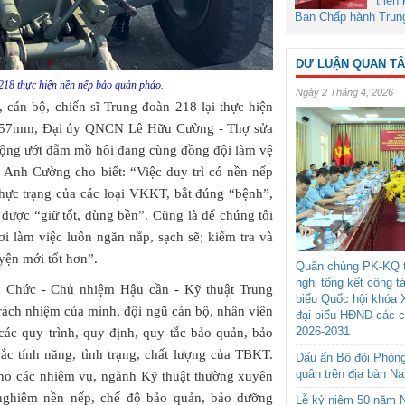
triển
Ban Chấp hành Trun
DƯ LUẬN QUAN T
 218 thực hiện nền nếp bảo quản pháo.
Ngày 2 Tháng 4, 2026
 cán bộ, chiến sĩ Trung đoàn 218 lại thực hiện
o 57mm, Đại úy QNCN Lê Hữu Cường - Thợ sửa
 động ướt đẫm mồ hôi đang cùng đồng đội làm vệ
 Anh Cường cho biết: “Việc duy trì có nền nếp
hực trạng của các loại VKKT, bắt đúng “bệnh”,
ược “giữ tốt, dùng bền”. Cũng là để chúng tôi
i làm việc luôn ngăn nắp, sạch sẽ; kiểm tra và
ện mới tốt hơn”.
Quân chủng PK-KQ t
nghị tổng kết công t
ăn Chức - Chủ nhiệm Hậu cần - Kỹ thuật Trung
biểu Quốc hội khóa 
trách nhiệm của mình, đội ngũ cán bộ, nhân viên
đại biểu HĐND các 
2026-2031
các quy trình, quy định, quy tắc bảo quản, bảo
hắc tính năng, tình trạng, chất lượng của TBKT.
Dấu ấn Bộ đội Phòn
quân trên địa bàn N
cho các nhiệm vụ, ngành Kỹ thuật thường xuyên
ì nghiêm nền nếp, chế độ bảo quản, bảo dưỡng
Lễ kỷ niệm 50 năm N