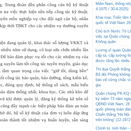
Miền Nam, thống nhấ
, Trung đoàn đều phân công cán bộ kỹ thuật
4-1975 / 30-4-2025)
m tra việc thực hiện nền nếp công tác kỹ thuật.
Khai mạc Triển lãm
huyên môn nghiệp vụ cho đội ngũ cán bộ, nhân
quốc tế Việt Nam 20
, kịp thời TBKT cho các nhiệm vụ thường xuyên
Chủ tịch Nước Tô L
việc tại Quân chủng
Không quân
hiện đang quản lý, khai thác số lượng VKKT và
 nhiều năm sử dụng, có loại sửa chữa nhiều lần
Lương sĩ quan Quân 
cấp tá, cấp tướng t
. Để bảo đảm phục vụ tốt cho các nhiệm vụ của
được tăng lên nhiều
g xuyên làm tốt công tác tuyên truyền, giáo dục
Thi đua Quyết thắng 
, tầm quan trọng của việc “giữ tốt, dùng bền”
Bộ đội Phòng không
ốt công tác bảo quản, bảo dưỡng, tổng kiểm kê,
bảo vệ vững chắc vù
c, đúng quy định; hệ thống sổ sách, mẫu biểu
gia
 bảo đảm thống nhất, khoa học. Các nhà kho để
Quân chủng PK-KQ t
kỷ niệm 73 năm ngày
vũ khí được quản lý, đăng ký thống kê trên sổ
QĐND Việt Nam, 28 
ị cũng đẩy mạnh các biện pháp bảo đảm an toàn
quốc phòng toàn dâ
hờ đó, hệ số kỹ thuật của đơn vị luôn đáp ứng
Chiến thắng “Hà Nội 
trên không” (12-1972
hoàn thành tốt nhiệm vụ huấn luyện, sẵn sàng
Chính trị, tinh thần 