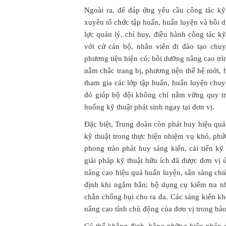
Ngoài ra, để đáp ứng yêu cầu công tác kỹ
xuyên tổ chức tập huấn, huấn luyện và bồi 
lực quản lý, chỉ huy, điều hành công tác kỹ
với cử cán bộ, nhân viên đi đào tạo chu
phương tiện hiện có; bồi dưỡng nâng cao tr
nắm chắc trang bị, phương tiện thế hệ mới, 
tham gia các lớp tập huấn, huấn luyện chuy
đó giúp bộ đội không chỉ nắm vững quy t
huống kỹ thuật phát sinh ngay tại đơn vị.
Đặc biệt, Trung đoàn còn phát huy hiệu quả
kỹ thuật trong thực hiện nhiệm vụ khó, phứ
phong trào phát huy sáng kiến, cải tiến k
giải pháp kỹ thuật hữu ích đã được đơn vị 
nâng cao hiệu quả huấn luyện, sẵn sàng chiế
định khi ngắm bắn; bộ dụng cụ kiểm tra nh
chắn chống bụi cho ra đa. Các sáng kiến khô
nâng cao tính chủ động của đơn vị trong bảo