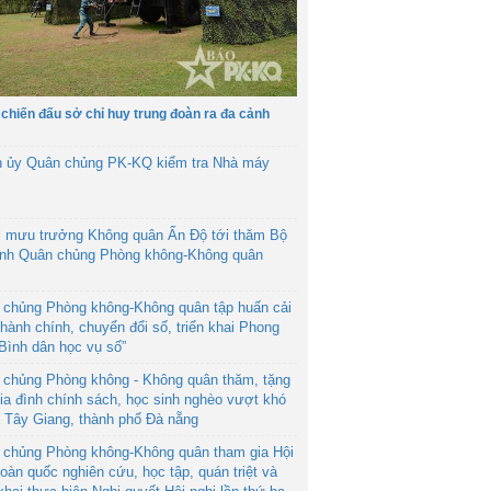
 chiến đấu sở chỉ huy trung đoàn ra đa cảnh
h ủy Quân chủng PK-KQ kiểm tra Nhà máy
 mưu trưởng Không quân Ấn Độ tới thăm Bộ
ệnh Quân chủng Phòng không-Không quân
 chủng Phòng không-Không quân tập huấn cải
hành chính, chuyển đổi số, triển khai Phong
“Bình dân học vụ số”
 chủng Phòng không - Không quân thăm, tặng
ia đình chính sách, học sinh nghèo vượt khó
ã Tây Giang, thành phố Đà nẵng
 chủng Phòng không-Không quân tham gia Hội
toàn quốc nghiên cứu, học tập, quán triệt và