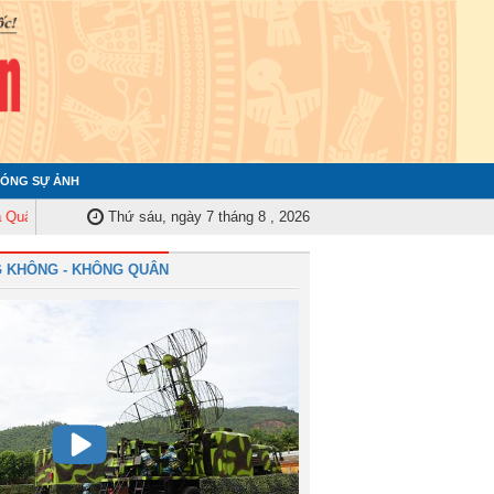
ÓNG SỰ ẢNH
ủy Trung ương tập huấn nghiệp vụ công tác kiểm tra, giám sát năm 2025
Thứ sáu, ngày 7 tháng 8 , 2026
 KHÔNG - KHÔNG QUÂN