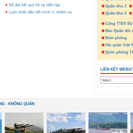
Để đạt kết quả tốt tại diễn tập
Quân khu 3
Luôn phấn đấu hết mình vì nhiệm vụ
Quân khu 5
Cổng TTĐT Bộ
Báo Quân đội 
Biên phòng
Hải quân Việt
Quốc phòng T
LIÊN KẾT WEBSI
NG - KHÔNG QUÂN