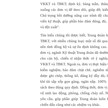
VKKT và TBKT; định kỳ, hàng tuần, tháng
xuống các đơn vị để theo dõi, giúp đỡ, kiể
Chú trọng bồi dưỡng nâng cao trình độ c
viên kỹ thuật, góp phần bảo đảm đúng, đủ
và đột xuất”.
Tìm hiểu chúng tôi được biết, Trung đoàn 
TBKT, với nhiều chủng loại; một số đã qua
nên tính đồng bộ và sự ổn định không cao
đơn vị, ngành Kỹ thuật Trung đoàn đã thườn
cho cán bộ, chiến sĩ nhận thức rõ ý nghĩa
VKKT và TBKT. Ngoài ra, đơn vị thực hiện t
kiểm nghiệm, bảo đảm chặt chẽ, nghiêm tú
được ghi chép, thống kê, đăng ký đầy đủ,
khí tài sắp xếp gọn gàng, ngăn nắp. 100% 
sách theo đúng quy định. Đồng thời, đơn v
vệ sinh lao động, phòng, chống cháy nổ. N
yêu cầu, góp phần giúp Trung đoàn luôn 
chiến đấu cũng như các nhiệm vụ khác.