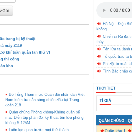
Gửi
Hà Nội - Điện Bi
không
Chiến sĩ Ra đa t
a trang bị kỹ thuật
thùy
hà máy Z119
Tên lửa ta đánh 
Cơ khí toàn quân lần thứ VI
Tổ quốc trao ta b
g thi công
Phi đội ta xuất k
oàn kho
Tình Bác chắp c
THỜI TIẾT
Bộ Tổng Tham mưu Quân đội nhân dân Việt
Nam kiểm tra sẵn sàng chiến đấu tại Trung
TỈ GIÁ
đoàn 218
Quân chủng Phòng không-Không quân bế
mạc Diễn tập phân đội kỹ thuật tên lửa phòng
QUÂN CHỦNG - Q
không S-125M
Luôn lạc quan trước mọi thử thách
Quân khu 1