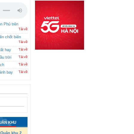
ên Phủ trên
Tải về
rên chốt biên
Tải về
rất hay
Tải về
ầu trời
Tải về
ích
Tải về
ánh bay
Tải về
UÂN KHU
Quân khu 2