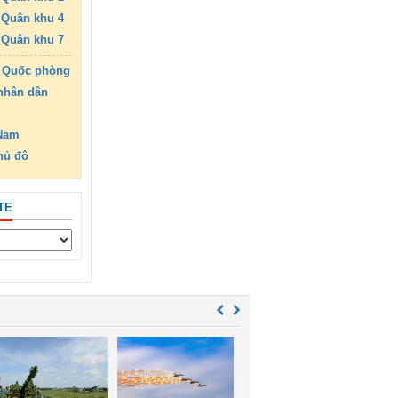
Quân khu 4
Quân khu 7
 Quốc phòng
nhân dân
 Nam
hủ đô
TE