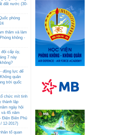
t đất nước (30-
 Quốc phòng
24
âm thăm và làm
 Phòng không -
đội cấp úy,
háng 7 này
 không?
- động lực để
-Không quân
ng trời quốc
ổ chức mít tinh
 thành lập
năm ngày hội
n và 45 năm
- Điện Biên Phủ
 / 12-2017)
- nhân tố quan