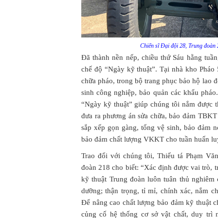
Chiến sĩ Đại đội 28, Trung đoàn
Đã thành nền nếp, chiều thứ Sáu hằng tuần,
chế độ “Ngày kỹ thuật”. Tại nhà kho Phá
chữa pháo, trong bộ trang phục bảo hộ lao
sinh công nghiệp, bảo quản các khẩu pháo.
“Ngày kỹ thuật” giúp chúng tôi nắm được t
đưa ra phương án sửa chữa, bảo đảm TBKT đ
sắp xếp gọn gàng, tổng vệ sinh, bảo đảm nơ
bảo đảm chất lượng VKKT cho tuần huấn luy
Trao đổi với chúng tôi, Thiếu tá Phạm V
đoàn 218 cho biết: “Xác định được vai trò, 
kỹ thuật Trung đoàn luôn tuân thủ nghiêm 
dưỡng; thận trọng, tỉ mỉ, chính xác, nắm c
Để nâng cao chất lượng bảo đảm kỹ thuật 
củng cố hệ thống cơ sở vật chất, duy tr