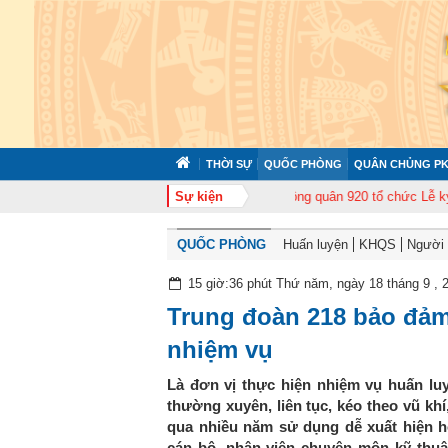
THỜI SỰ
QUỐC PHÒNG
QUÂN CHỦNG PK
ập huấn cán bộ năm 2026
Trung đoàn Không quân 920 tổ chức Lễ kỷ niệm 
Sự kiện
QUỐC PHÒNG
Huấn luyện
KHQS
Người t
15 giờ:36 phút Thứ năm, ngày 18 tháng 9 , 
Trung đoàn 218 bảo đảm 
nhiệm vụ
Là đơn vị thực hiện nhiệm vụ huấn luy
thường xuyên, liên tục, kéo theo vũ khí
qua nhiều năm sử dụng dễ xuất hiện hỏ
cán bộ, nhân viên chuyên môn kỹ thuậ