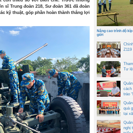
iến sĩ Trung đoàn 218, Sư đoàn 361 đã đoàn
 tác kỹ thuật, góp phần hoàn thành thắng lợi
Nâng cao trình độ kíp
giới
Chín
Z119
Tham
Tư l
Quân
cách 
trào 
Quân
quà g
tại x
Quân
nghị 