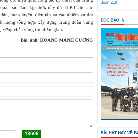
ồng bộ, hiệu quả, công tác kỹ thuật của Trung
đoàn 218
 quả; bảo đảm kịp thời, đầy đủ TBKT cho các
 đấu, huấn luyện, diễn tập và các nhiệm vụ đột
ĐỌC BÁO IN
ất lượng tổng hợp, xây dựng Trung đoàn vững
ệ vững chắc vùng trời được giao.
Bài, ảnh: HOÀNG MẠNH CƯỜNG
BÀI HÁT HAY VỀ B