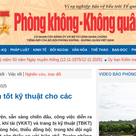
-KQ
PHÁP LUẬT
KINH TẾ
ĐỐI NGOẠI
VĂN HÓA
THỂ THAO
BẠN ĐỌC
PH
50 năm Ngày truyền thống (12-11-1975/12-11-2025)
Ủy ban Kiểm tra Quân 
ốt - Việc tốt
Nghiên cứu, trao đổi
VIDEO BÁO PHÒNG
2025
tốt kỹ thuật cho các
ện, sẵn sàng chiến đấu, công việc diễn ra
, khí tài (VKKT) và trang bị kỹ thuật (TBKT)
ng hóc, thiếu đồng bộ; trong khi đội ngũ
t còn thiếu so với biên chế. Trước những