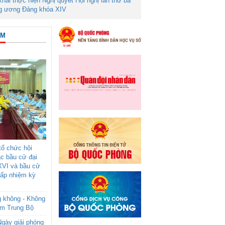
 khai thực hiện Nghị quyết Hội nghị lần thứ ba
g ương Đảng khóa XIV
ÂM
ổ chức hội
ác bầu cử đại
XVI và bầu cử
cấp nhiệm kỳ
g không - Không
am Trung Bộ
gày giải phóng