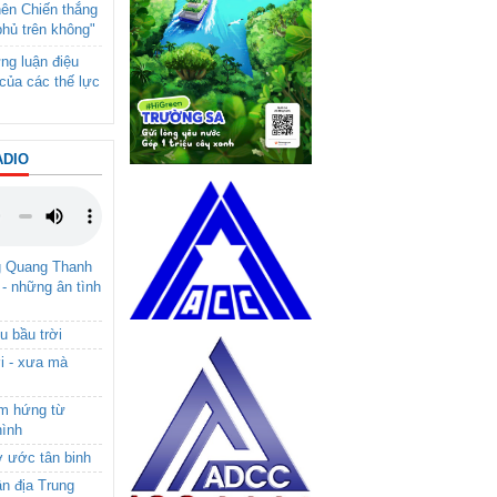
nên Chiến thắng
phủ trên không"
ng luận điệu
của các thế lực
ADIO
g Quang Thanh
 - những ân tình
u bầu trời
i - xưa mà
ảm hứng từ
hình
ơ ước tân binh
ận địa Trung