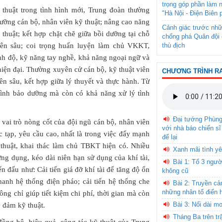
trọng góp phần làm 
 thuật trong tình hình mới, Trung đoàn thường
"Hà Nội - Điện Biên 
dưỡng cán bộ, nhân viên kỹ thuật; nâng cao năng
Cảnh giác trước nhữ
 thuật; kết hợp chặt chẽ giữa bồi dưỡng tại chỗ
chống phá Quân đội 
thù địch
yên sâu; coi trọng huấn luyện làm chủ VKKT,
ình độ, kỹ năng tay nghề, khả năng ngoại ngữ và
hiện đại. Thường xuyên cử cán bộ, kỹ thuật viên
CHƯƠNG TRÌNH R
ên sâu, kết hợp giữa lý thuyết và thực hành. Từ
rình bảo dưỡng mà còn có khả năng xử lý tình
Đại tướng Phùn
 vai trò nòng cốt của đội ngũ cán bộ, nhân viên
với nhà báo chiến sĩ
c tạp, yêu cầu cao, nhất là trong việc đẩy mạnh
để lại
ỹ thuật, khai thác làm chủ TBKT hiện có. Nhiều
Xanh mãi tình yê
ứng dụng, kéo dài niên hạn sử dụng của khí tài,
Bài 1: Tổ 3 ngườ
n đấu như: Cải tiến giá đỡ khí tài để tăng độ ổn
không cũ
anh hệ thống điện pháo; cải tiến hệ thống che
Bài 2: Truyền c
những nhân tố điển 
ng chỉ giúp tiết kiệm chi phí, thời gian mà còn
Bài 3: Nối dài m
 đảm kỹ thuật.
Tháng Ba trên tr