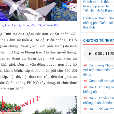
Chính trị, tinh thần 
trọng góp phần làm 
"Hà Nội - Điện Biên 
Cảnh giác trước nhữ
chống phá Quân đội 
c vụ huấn luyện tại Trung đoàn 93, Sư đoàn 367.
thù địch
ng Cụm thi đua (gồm các đơn vị: Sư đoàn 367,
ùng Cảnh sát biển 4, Bộ đội Biên phòng TP Hồ
CHƯƠNG TRÌNH R
 Quân chủng PK-KQ khu vực phía Nam) đã lãnh
, khen thưởng và Phong trào Thi đua quyết thắng.
n số tham gia huấn luyện; kết quả kiểm tra
khá, giỏi. Đơn vị vận động quyên góp ủng hộ
Đại tướng Phùn
với nhà báo chiến sĩ
ia khám bệnh, cấp thuốc miễn phí cho 430 đối
để lại
tập, hội thi, hội thao các cấp đều đạt giỏi, an
Xanh mãi tình yê
thuộc Quân chủng PK-KQ xây dựng, tổ chức thực
Bài 1: Tổ 3 ngườ
 chữa năm 2025...
không cũ
Bài 2: Truyền c
những nhân tố điển 
Bài 3: Nối dài m