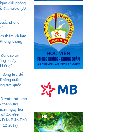
gày giải phóng
t đất nước (30-
 Quốc phòng
24
âm thăm và làm
 Phòng không -
đội cấp úy,
háng 7 này
 không?
- động lực để
-Không quân
ng trời quốc
ổ chức mít tinh
 thành lập
năm ngày hội
n và 45 năm
- Điện Biên Phủ
 / 12-2017)