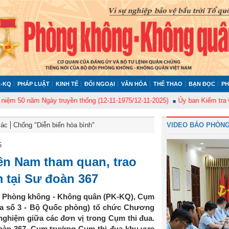
-KQ
PHÁP LUẬT
KINH TẾ
ĐỐI NGOẠI
VĂN HÓA
THỂ THAO
BẠN ĐỌC
PH
ăm Ngày truyền thống (12-11-1975/12-11-2025)
Ủy ban Kiểm tra Quân ủy T
Bác
Chống "Diễn biến hòa bình"
VIDEO BÁO PHÒNG
5
ền Nam tham quan, trao
m tại Sư đoàn 367
ng Phòng không - Không quân (PK-KQ), Cụm
ua số 3 - Bộ Quốc phòng) tổ chức Chương
 nghiệm giữa các đơn vị trong Cụm thi đua.
đoàn 367, Cụm trưởng Cụm thi đua khu vực