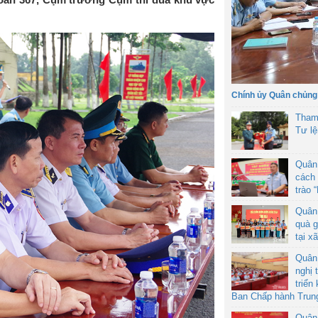
Chính ủy Quân chủng
Tham
Tư l
Quân
cách 
trào 
Quân
quà g
tại x
Quân
nghị 
triển
Ban Chấp hành Trun
Quân