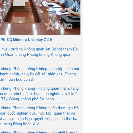
 PK-KQ kiểm tra Nhà máy Z119
 mưu trưởng Không quân Ấn Độ tới thăm Bộ
ệnh Quân chủng Phòng không-Không quân
 chủng Phòng không-Không quân tập huấn cải
hành chính, chuyển đổi số, triển khai Phong
“Bình dân học vụ số”
 chủng Phòng không - Không quân thăm, tặng
ia đình chính sách, học sinh nghèo vượt khó
ã Tây Giang, thành phố Đà nẵng
 chủng Phòng không-Không quân tham gia Hội
toàn quốc nghiên cứu, học tập, quán triệt và
 khai thực hiện Nghị quyết Hội nghị lần thứ ba
g ương Đảng khóa XIV
 chủng Phòng không-Không quân phối hợp tổ