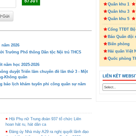
Quân khu 1
Quân khu 3
Gửi
Quân khu 5
Cổng TTĐT Bộ
Báo Quân đội 
Biên phòng
n năm 2026
Hải quân Việt
với Trường Phổ thông Dân tộc Nội trú THCS
Quốc phòng T
t năm học 2025-2026
ng duyệt Triển lãm chuyên đề lần thứ 3 - Một
LIÊN KẾT WEBSI
ông-Không quân
g báo lịch khám tuyển phi công quân sự năm
Hội Phụ nữ Trung đoàn 937 tổ chức Liên
hoan hát ru, hát dân ca
Đảng ủy Nhà máy A29 ra nghị quyết lãnh đạo