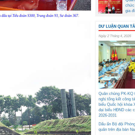
chức 
gia đ
n đấu tại Tiểu đoàn S300, Trung đoàn 93, Sư đoàn 367.
DƯ LUẬN QUAN T
Ngày 2 Tháng 4, 2026
Quân chủng PK-KQ t
nghị tổng kết công t
biểu Quốc hội khóa 
đại biểu HĐND các 
2026-2031
Dấu ấn Bộ đội Phòn
quân trên địa bàn N