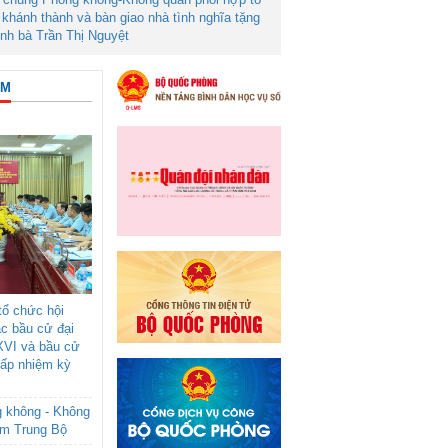
khánh thành và bàn giao nhà tình nghĩa tặng
ình bà Trần Thị Nguyệt
ÂM
ổ chức hội
ác bầu cử đại
XVI và bầu cử
cấp nhiệm kỳ
g không - Không
am Trung Bộ