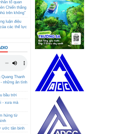
- nhân tố quan
nên Chiến thắng
phủ trên không"
ng luận điệu
của các thế lực
ADIO
g Quang Thanh
 - những ân tình
u bầu trời
i - xưa mà
ảm hứng từ
hình
ơ ước tân binh