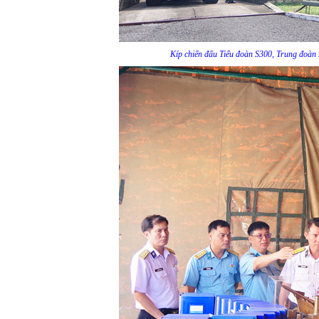
Kíp chiến đấu Tiểu đoàn S300, Trung đoàn 