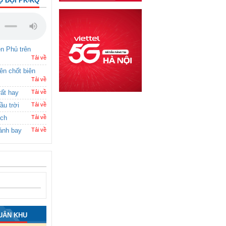
Ộ ĐỘI PK-KQ
ên Phủ trên
Tải về
rên chốt biên
Tải về
rất hay
Tải về
ầu trời
Tải về
ích
Tải về
ánh bay
Tải về
UÂN KHU