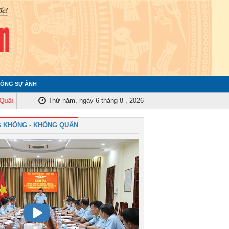
ÓNG SỰ ẢNH
rung ương tập huấn nghiệp vụ công tác kiểm tra, giám sát năm 2025
Thứ năm, ngày 6 tháng 8 , 2026
Quân
 KHÔNG - KHÔNG QUÂN