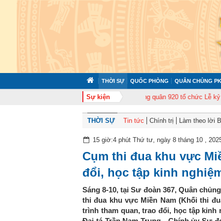
THỜI SỰ
QUỐC PHÒNG
QUÂN CHỦNG PK
huấn cán bộ năm 2026
Trung đoàn Không quân 920 tổ chức Lễ kỷ niệm 50 n
Sự kiện
THỜI SỰ
Tin tức
Chính trị
Làm theo lời 
15 giờ:4 phút Thứ tư, ngày 8 tháng 10 , 202
Cụm thi đua khu vực Mi
đổi, học tập kinh nghiệ
Sáng 8-10, tại Sư đoàn 367, Quân chủ
thi đua khu vực Miền Nam (Khối thi đ
trình tham quan, trao đổi, học tập kinh
Đại tá Trần Nam Trung - Chính ủy Sư 