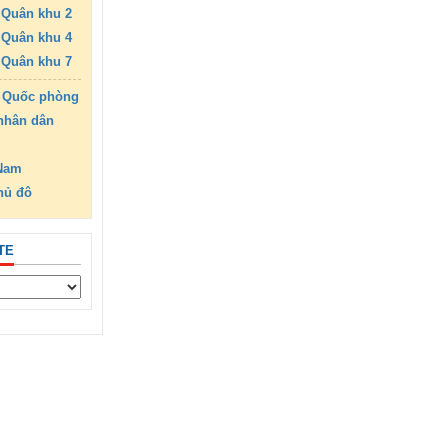
Quân khu 2
Quân khu 4
Quân khu 7
 Quốc phòng
nhân dân
 Nam
hủ đô
TE