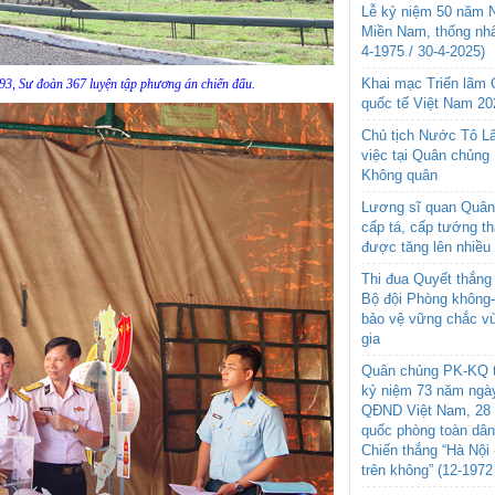
Lễ kỷ niệm 50 năm N
Miền Nam, thống nhấ
4-1975 / 30-4-2025)
Khai mạc Triển lãm
93, Sư đoàn 367 luyện tập phương án chiến đấu.
quốc tế Việt Nam 20
Chủ tịch Nước Tô L
việc tại Quân chủng
Không quân
Lương sĩ quan Quân 
cấp tá, cấp tướng t
được tăng lên nhiều
Thi đua Quyết thắng 
Bộ đội Phòng không
bảo vệ vững chắc vù
gia
Quân chủng PK-KQ t
kỷ niệm 73 năm ngày
QĐND Việt Nam, 28 
quốc phòng toàn dâ
Chiến thắng “Hà Nội 
trên không” (12-1972