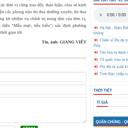
BÀI HÁT HAY VỀ B
ác đơn vị cũng trao đổi, thảo luận, chia sẻ kinh
iện các phong trào thi đua thường xuyên, thi đua
ng lợi nhiệm vụ chính trị trung tâm của đơn vị,
 diện “Mẫu mực, tiêu biểu”; xác định phương
Hà Nội - Điện Bi
hời gian tới.
không
Chiến sĩ Ra đa t
Tin, ảnh: GIANG VIẾT
thùy
Tên lửa ta đánh 
Tổ quốc trao ta b
Phi đội ta xuất k
Tình Bác chắp c
THỜI TIẾT
TỈ GIÁ
QUÂN CHỦNG - Q