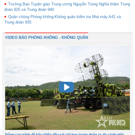
Trưởng Ban Tuyên giáo Trung ương Nguyễn Trọng Nghĩa thăm Trung
đoàn 925 và Trung đoàn 940
Quân chủng Phòng không-Không quân kiểm tra Nhà máy A41 và
Trung đoàn 935
VIDEO BÁO PHÒNG KHÔNG - KHÔNG QUÂN
Nâng cao trình độ kíp chiến đấu sở chỉ huy trung đoàn ra đa cảnh giới