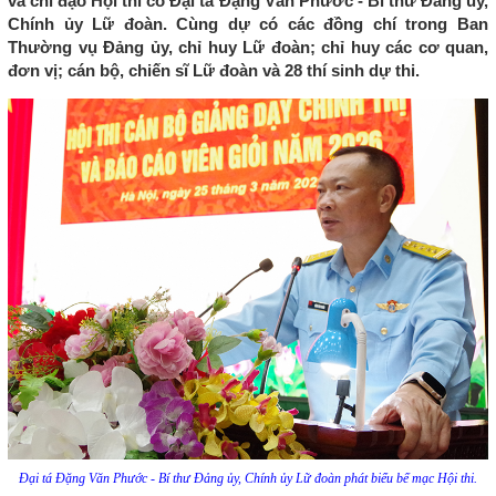
và chỉ đạo Hội thi có Đại tá Đặng Văn Phước - Bí thư Đảng ủy,
Chính ủy Lữ đoàn. Cùng dự có các đồng chí trong Ban
Thường vụ Đảng ủy, chỉ huy Lữ đoàn; chỉ huy các cơ quan,
đơn vị; cán bộ, chiến sĩ Lữ đoàn và 28 thí sinh dự thi.
Đại tá Đặng Văn Phước - Bí thư Đảng ủy, Chính ủy Lữ đoàn phát biểu bế mạc Hội thi.