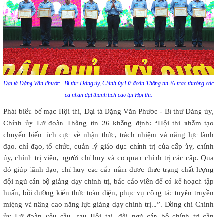
Đại tá Đặng Văn Phước - Bí thư Đảng ủy, Chính ủy Lữ đoàn Thông tin 26 trao thưởng các
cá nhân đạt thành tích cao tại Hội thi.
Phát biểu bế mạc Hội thi, Đại tá Đặng Văn Phước - Bí thư Đảng ủy,
Chính ủy Lữ đoàn Thông tin 26 khẳng định: “Hội thi nhằm tạo
chuyển biến tích cực về nhận thức, trách nhiệm và năng lực lãnh
đạo, chỉ đạo, tổ chức, quản lý giáo dục chính trị của cấp ủy, chính
ủy, chính trị viên, người chỉ huy và cơ quan chính trị các cấp. Qua
đó giúp lãnh đạo, chỉ huy các cấp nắm được thực trạng chất lượng
đội ngũ cán bộ giảng dạy chính trị, báo cáo viên để có kế hoạch tập
huấn, bồi dưỡng kiến thức toàn diện, phục vụ công tác tuyên truyền
miệng và nâng cao năng lực giảng dạy chính trị...”. Đồng chí Chính
ủy Lữ đoàn yêu cầu, sau Hội thi, đội ngũ cán bộ chính trị cần