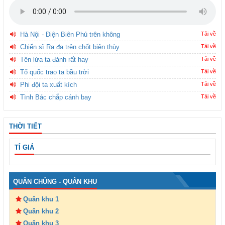
Hà Nội - Điện Biên Phủ trên không
Tải về
Chiến sĩ Ra đa trên chốt biên thùy
Tải về
Tên lửa ta đánh rất hay
Tải về
Tổ quốc trao ta bầu trời
Tải về
Phi đội ta xuất kích
Tải về
Tình Bác chắp cánh bay
Tải về
THỜI TIẾT
TỈ GIÁ
QUÂN CHỦNG - QUÂN KHU
Quân khu 1
Quân khu 2
Quân khu 3