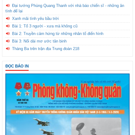
Đại tướng Phùng Quang Thanh với nhà báo chiến sĩ - những ân
tình để lại
Xanh mãi tình yêu bầu trời
Bài 1: Tổ 3 người - xưa mà không cũ
Bài 2: Truyền cảm hứng từ những nhân tố điển hình
Bài 3: Nối dài mơ ước tân binh
Tháng Ba trên trận địa Trung đoàn 218
ĐỌC BÁO IN