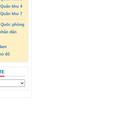
Quân khu 4
Quân khu 7
 Quốc phòng
nhân dân
 Nam
hủ đô
TE