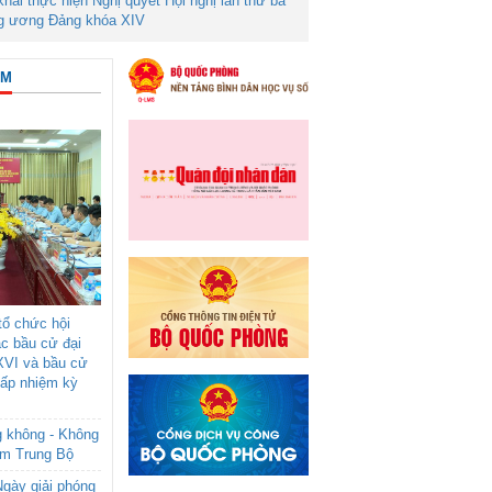
 khai thực hiện Nghị quyết Hội nghị lần thứ ba
g ương Đảng khóa XIV
ÂM
ổ chức hội
ác bầu cử đại
XVI và bầu cử
cấp nhiệm kỳ
g không - Không
am Trung Bộ
gày giải phóng