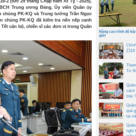
16-2 (tức 29 tháng Chạp năm Ất Tỵ - 2025),
 BCH Trung ương Đảng, Ủy viên Quân ủy
n chủng PK-KQ và Trung tướng Trần Ngọc
ân chủng PK-KQ đã kiểm tra nền nếp canh
Tết cán bộ, chiến sĩ các đơn vị trong Quân
Nâng cao trình độ kíp
giới
Chín
Z119
Tham
Tư l
Quân
cách 
trào 
Quân
quà g
tại x
Quân
nghị 