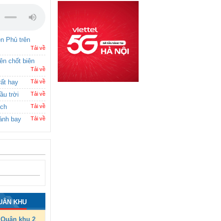
ên Phủ trên
Tải về
rên chốt biên
Tải về
rất hay
Tải về
ầu trời
Tải về
ích
Tải về
ánh bay
Tải về
UÂN KHU
Quân khu 2