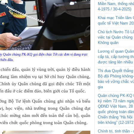
Miền Nam, thống nhấ
4-1975 / 30-4-2025)
Khai mạc Triển lãm
quốc tế Việt Nam 20
Chủ tịch Nước Tô L
việc tại Quân chủng
Không quân
Lương sĩ quan Quân 
ủy Quân chủng PK-KQ gọi điện chúc Tết các đơn vị đang trực
cấp tá, cấp tướng t
chiến đấu.
được tăng lên nhiều
 chiến đấu, quản lý vùng trời, quản lý điều hành
Thi đua Quyết thắng 
Bộ đội Phòng không
 đang làm nhiệm vụ tại Sở chỉ huy Quân chủng,
bảo vệ vững chắc vù
Chính ủy Quân chủng đã gọi điện chúc Tết một
gia
ến đấu ở các điểm đảo, biên giới của Tổ quốc.
Quân chủng PK-KQ t
kỷ niệm 73 năm ngày
rưởng Bộ Tư lệnh Quân chủng ghi nhận và biểu
QĐND Việt Nam, 28 
vị, học viện, nhà trường trong Quân chủng đạt
quốc phòng toàn dâ
i chúc mừng năm mới đến toàn thể cán bộ, quân
Chiến thắng “Hà Nội 
trên không” (12-1972
 viên chức quốc phòng trong toàn Quân chủng.
Chính trị, tinh thần 