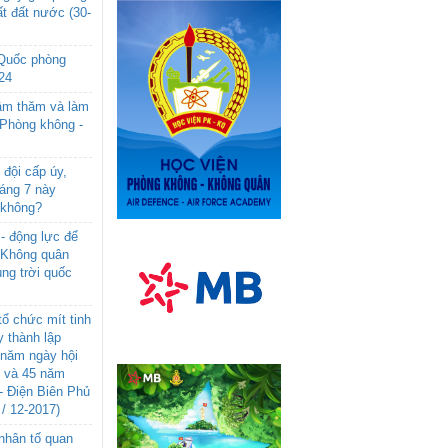
t đất nước (30-
 Quốc phòng
24
âm thăm và làm
 Phòng không -
đội cấp úy,
háng 7 này
 không?
- động lực để
-Không quân
ng trời quốc
ổ chức mít tinh
 thành lập
năm ngày hội
n và 45 năm
- Điện Biên Phủ
 / 12-2017)
- nhân tố quan