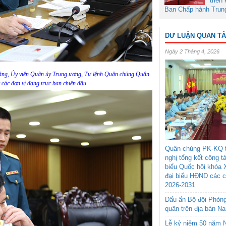
triển
Ban Chấp hành Trun
DƯ LUẬN QUAN T
Ngày 2 Tháng 4, 2026
ng, Ủy viên Quân ủy Trung ương, Tư lệnh Quân chủng Quân
các đơn vị đang trực ban chiến đấu.
Quân chủng PK-KQ t
nghị tổng kết công t
biểu Quốc hội khóa 
đại biểu HĐND các 
2026-2031
Dấu ấn Bộ đội Phòn
quân trên địa bàn N
Lễ kỷ niệm 50 năm N