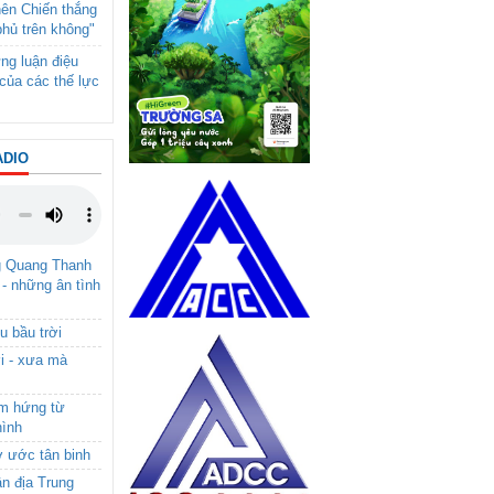
nên Chiến thắng
phủ trên không"
ng luận điệu
của các thế lực
ADIO
g Quang Thanh
 - những ân tình
u bầu trời
i - xưa mà
ảm hứng từ
hình
ơ ước tân binh
ận địa Trung