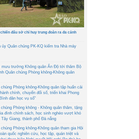
 chiến đấu sở chỉ huy trung đoàn ra đa cảnh
h ủy Quân chủng PK-KQ kiểm tra Nhà máy
 mưu trưởng Không quân Ấn Độ tới thăm Bộ
ệnh Quân chủng Phòng không-Không quân
 chủng Phòng không-Không quân tập huấn cải
hành chính, chuyển đổi số, triển khai Phong
“Bình dân học vụ số”
 chủng Phòng không - Không quân thăm, tặng
ia đình chính sách, học sinh nghèo vượt khó
ã Tây Giang, thành phố Đà nẵng
 chủng Phòng không-Không quân tham gia Hội
toàn quốc nghiên cứu, học tập, quán triệt và