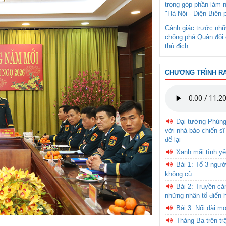
trọng góp phần làm 
"Hà Nội - Điện Biên 
Cảnh giác trước nhữ
chống phá Quân đội 
thù địch
CHƯƠNG TRÌNH R
Đại tướng Phùn
với nhà báo chiến sĩ
để lại
Xanh mãi tình yê
Bài 1: Tổ 3 ngườ
không cũ
Bài 2: Truyền c
những nhân tố điển 
Bài 3: Nối dài m
Tháng Ba trên tr