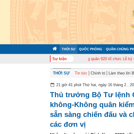
THỜI SỰ
QUỐC PHÒNG
QUÂN CHỦNG PK
ấn cán bộ năm 2026
Trung đoàn Không quân 920 tổ chức Lễ kỷ niệm 50 nă
Sự kiện
THỜI SỰ
Tin tức
Chính trị
Làm theo lời 
21 giờ:41 phút Thứ hai, ngày 16 tháng 2 , 2
Thủ trưởng Bộ Tư lệnh
không-Không quân kiểm 
sẵn sàng chiến đấu và c
các đơn vị