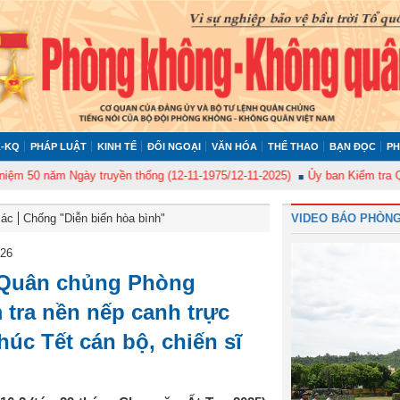
-KQ
PHÁP LUẬT
KINH TẾ
ĐỐI NGOẠI
VĂN HÓA
THỂ THAO
BẠN ĐỌC
PH
m Ngày truyền thống (12-11-1975/12-11-2025)
Ủy ban Kiểm tra Quân ủy Tr
Bác
Chống "Diễn biến hòa bình"
VIDEO BÁO PHÒNG
026
 Quân chủng Phòng
tra nền nếp canh trực
húc Tết cán bộ, chiến sĩ