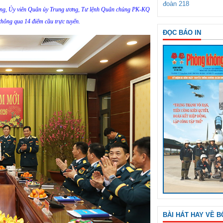
đoàn 218
ng, Ủy viên Quân ủy Trung ương, Tư lệnh Quân chủng PK-KQ
 thông qua 14 điểm cầu trực tuyến.
ĐỌC BÁO IN
BÀI HÁT HAY VỀ B