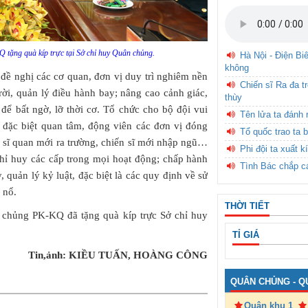
tặng quà kíp trực tại Sở chỉ huy Quân chủng.
Hà Nội - Điện Bi
không
ề nghị các cơ quan, đơn vị duy trì nghiêm nền
Chiến sĩ Ra đa t
rời, quản lý điều hành bay; nâng cao cảnh giác,
thùy
 để bất ngờ, lỡ thời cơ. Tổ chức cho bộ đội vui
Tên lửa ta đánh 
; đặc biệt quan tâm, động viên các đơn vị đóng
Tổ quốc trao ta b
í sĩ quan mới ra trường, chiến sĩ mới nhập ngũ…
Phi đội ta xuất k
chỉ huy các cấp trong mọi hoạt động; chấp hành
Tình Bác chắp c
quản lý kỷ luật, đặc biệt là các quy định về sử
 nổ.
THỜI TIẾT
 chủng PK-KQ đã tặng quà kíp trực Sở chỉ huy
TỈ GIÁ
Tin,ảnh: KIỀU TUẤN, HOÀNG CÔNG
QUÂN CHỦNG - Q
Quân khu 1