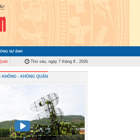
ÓNG SỰ ẢNH
ung ương tập huấn nghiệp vụ công tác kiểm tra, giám sát năm 2025
Thứ sáu, ngày 7 tháng 8 , 2026
Quân 
 KHÔNG - KHÔNG QUÂN