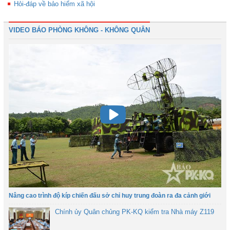
Hỏi-đáp về bảo hiểm xã hội
VIDEO BÁO PHÒNG KHÔNG - KHÔNG QUÂN
Nâng cao trình độ kíp chiến đấu sở chỉ huy trung đoàn ra đa cảnh giới
Chính ủy Quân chủng PK-KQ kiểm tra Nhà máy Z119