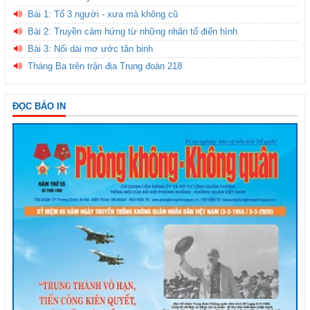
Bài 1: Tổ 3 người - xưa mà không cũ
Bài 2: Truyền cảm hứng từ những nhân tố điển hình
Bài 3: Nối dài mơ ước tân binh
Tháng Ba trên trận địa Trung đoàn 218
ĐỌC BÁO IN