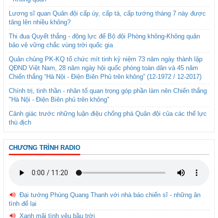
Lương sĩ quan Quân đội cấp úy, cấp tá, cấp tướng tháng 7 này được
tăng lên nhiều không?
Thi đua Quyết thắng - động lực để Bộ đội Phòng không-Không quân
bảo vệ vững chắc vùng trời quốc gia
Quân chủng PK-KQ tổ chức mít tinh kỷ niệm 73 năm ngày thành lập
QĐND Việt Nam, 28 năm ngày hội quốc phòng toàn dân và 45 năm
Chiến thắng “Hà Nội - Điện Biên Phủ trên không” (12-1972 / 12-2017)
Chính trị, tinh thần - nhân tố quan trọng góp phần làm nên Chiến thắng
"Hà Nội - Điện Biên phủ trên không"
Cảnh giác trước những luận điệu chống phá Quân đội của các thế lực
thù địch
CHƯƠNG TRÌNH RADIO
Đại tướng Phùng Quang Thanh với nhà báo chiến sĩ - những ân
tình để lại
Xanh mãi tình yêu bầu trời