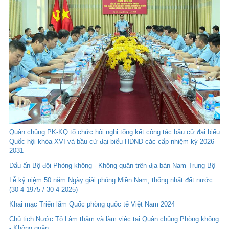
Quân chủng PK-KQ tổ chức hội nghị tổng kết công tác bầu cử đại biểu
Quốc hội khóa XVI và bầu cử đại biểu HĐND các cấp nhiệm kỳ 2026-
2031
Dấu ấn Bộ đội Phòng không - Không quân trên địa bàn Nam Trung Bộ
Lễ kỷ niệm 50 năm Ngày giải phóng Miền Nam, thống nhất đất nước
(30-4-1975 / 30-4-2025)
Khai mạc Triển lãm Quốc phòng quốc tế Việt Nam 2024
Chủ tịch Nước Tô Lâm thăm và làm việc tại Quân chủng Phòng không
- Không quân