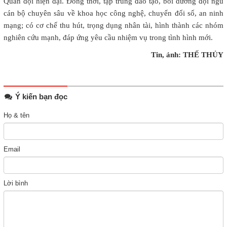
Quân đội hiện đại. Đồng thời, tập trung đào tạo, bồi dưỡng đội ngũ
cán bộ chuyên sâu về khoa học công nghệ, chuyển đổi số, an ninh
mạng; có cơ chế thu hút, trọng dụng nhân tài, hình thành các nhóm
nghiên cứu mạnh, đáp ứng yêu cầu nhiệm vụ trong tình hình mới.
Tin, ảnh: THẾ THỦY
Ý kiến bạn đọc
Họ & tên
Email
Lời bình