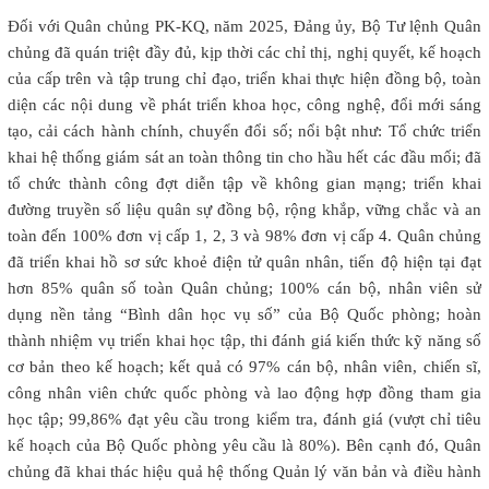
Đối với Quân chủng PK-KQ, năm 2025, Đảng ủy, Bộ Tư lệnh Quân
chủng đã quán triệt đầy đủ, kịp thời các chỉ thị, nghị quyết, kế hoạch
của cấp trên và tập trung chỉ đạo, triển khai thực hiện đồng bộ, toàn
diện các nội dung về phát triển khoa học, công nghệ, đổi mới sáng
tạo, cải cách hành chính, chuyển đổi số; nổi bật như: Tổ chức triển
khai hệ thống giám sát an toàn thông tin cho hầu hết các đầu mối; đã
tổ chức thành công đợt diễn tập về không gian mạng; triển khai
đường truyền số liệu quân sự đồng bộ, rộng khắp, vững chắc và an
toàn đến 100% đơn vị cấp 1, 2, 3 và 98% đơn vị cấp 4. Quân chủng
đã triển khai hồ sơ sức khoẻ điện tử quân nhân, tiến độ hiện tại đạt
hơn 85% quân số toàn Quân chủng; 100% cán bộ, nhân viên sử
dụng nền tảng “Bình dân học vụ số” của Bộ Quốc phòng; hoàn
thành nhiệm vụ triển khai học tập, thi đánh giá kiến thức kỹ năng số
cơ bản theo kế hoạch; kết quả có 97% cán bộ, nhân viên, chiến sĩ,
công nhân viên chức quốc phòng và lao động hợp đồng tham gia
học tập; 99,86% đạt yêu cầu trong kiểm tra, đánh giá (vượt chỉ tiêu
kế hoạch của Bộ Quốc phòng yêu cầu là 80%). Bên cạnh đó, Quân
chủng đã khai thác hiệu quả hệ thống Quản lý văn bản và điều hành