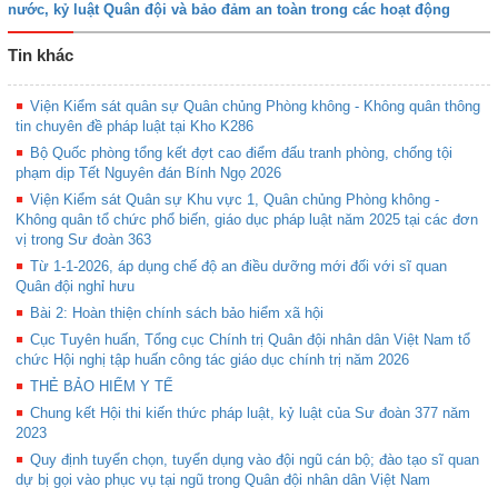
nước, kỷ luật Quân đội và bảo đảm an toàn trong các hoạt động
Tin khác
Viện Kiểm sát quân sự Quân chủng Phòng không - Không quân thông
tin chuyên đề pháp luật tại Kho K286
Bộ Quốc phòng tổng kết đợt cao điểm đấu tranh phòng, chống tội
phạm dịp Tết Nguyên đán Bính Ngọ 2026
Viện Kiểm sát Quân sự Khu vực 1, Quân chủng Phòng không -
Không quân tổ chức phổ biến, giáo dục pháp luật năm 2025 tại các đơn
vị trong Sư đoàn 363
Từ 1-1-2026, áp dụng chế độ an điều dưỡng mới đối với sĩ quan
Quân đội nghỉ hưu
Bài 2: Hoàn thiện chính sách bảo hiểm xã hội
Cục Tuyên huấn, Tổng cục Chính trị Quân đội nhân dân Việt Nam tổ
chức Hội nghị tập huấn công tác giáo dục chính trị năm 2026
THẺ BẢO HIỂM Y TẾ
Chung kết Hội thi kiến thức pháp luật, kỷ luật của Sư đoàn 377 năm
2023
Quy định tuyển chọn, tuyển dụng vào đội ngũ cán bộ; đào tạo sĩ quan
dự bị gọi vào phục vụ tại ngũ trong Quân đội nhân dân Việt Nam