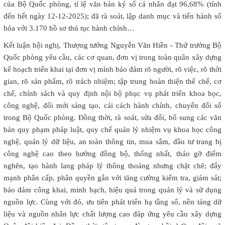
của Bộ Quốc phòng, tỉ lệ văn bản ký số cá nhân đạt 96,68% (tính
đến hết ngày 12-12-2025); đã rà soát, lập danh mục và tiến hành số
hóa với 3.170 hồ sơ thủ tục hành chính…
Kết luận hội nghị, Thượng tướng Nguyễn Văn Hiền - Thứ trưởng Bộ
Quốc phòng yêu cầu, các cơ quan, đơn vị trong toàn quân xây dựng
kế hoạch triển khai tại đơn vị mình bảo đảm rõ người, rõ việc, rõ thời
gian, rõ sản phẩm, rõ trách nhiệm; tập trung hoàn thiện thể chế, cơ
chế, chính sách và quy định nội bộ phục vụ phát triển khoa học,
công nghệ, đổi mới sáng tạo, cải cách hành chính, chuyển đổi số
trong Bộ Quốc phòng. Đồng thời, rà soát, sửa đổi, bổ sung các văn
bản quy phạm pháp luật, quy chế quản lý nhiệm vụ khoa học công
nghệ, quản lý dữ liệu, an toàn thông tin, mua sắm, đầu tư trang bị
công nghệ cao theo hướng đồng bộ, thống nhất, tháo gỡ điểm
nghẽn, tạo hành lang pháp lý thông thoáng nhưng chặt chẽ; đẩy
mạnh phân cấp, phân quyền gắn với tăng cường kiểm tra, giám sát;
bảo đảm công khai, minh bạch, hiệu quả trong quản lý và sử dụng
nguồn lực. Cùng với đó, ưu tiên phát triển hạ tầng số, nền tảng dữ
liệu và nguồn nhân lực chất lượng cao đáp ứng yêu cầu xây dựng