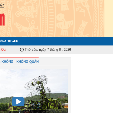
ÓNG SỰ ẢNH
ủy Trung ương tập huấn nghiệp vụ công tác kiểm tra, giám sát năm 2025
Thứ sáu, ngày 7 tháng 8 , 2026
Q
 KHÔNG - KHÔNG QUÂN