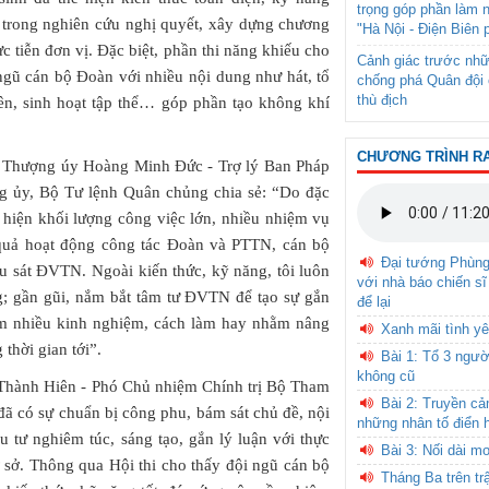
trọng góp phần làm 
 trong nghiên cứu nghị quyết, xây dựng chương
"Hà Nội - Điện Biên 
ực tiễn đơn vị. Đặc biệt, phần thi năng khiếu cho
Cảnh giác trước nhữ
 ngũ cán bộ Đoàn với nhiều nội dung như hát, tổ
chống phá Quân đội 
thù địch
iên, sinh hoạt tập thể… góp phần tạo không khí
CHƯƠNG TRÌNH R
i, Thượng úy Hoàng Minh Đức - Trợ lý Ban Pháp
g ủy, Bộ Tư lệnh Quân chủng chia sẻ: “Do đặc
hiện khối lượng công việc lớn, nhiều nhiệm vụ
u quả hoạt động công tác Đoàn và PTTN, cán bộ
Đại tướng Phùn
âu sát ĐVTN. Ngoài kiến thức, kỹ năng, tôi luôn
với nhà báo chiến sĩ
ng; gần gũi, nắm bắt tâm tư ĐVTN để tạo sự gắn
để lại
thêm nhiều kinh nghiệm, cách làm hay nhằm nâng
Xanh mãi tình yê
thời gian tới”.
Bài 1: Tổ 3 ngườ
không cũ
n Thành Hiên - Phó Chủ nhiệm Chính trị Bộ Tham
Bài 2: Truyền c
đã có sự chuẩn bị công phu, bám sát chủ đề, nội
những nhân tố điển 
u tư nghiêm túc, sáng tạo, gắn lý luận với thực
Bài 3: Nối dài m
 sở. Thông qua Hội thi cho thấy đội ngũ cán bộ
Tháng Ba trên tr