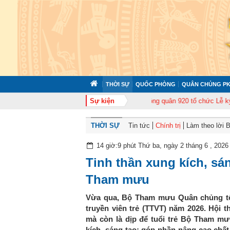
THỜI SỰ
QUỐC PHÒNG
QUÂN CHỦNG PK
ập huấn cán bộ năm 2026
Trung đoàn Không quân 920 tổ chức Lễ kỷ niệm 
Sự kiện
THỜI SỰ
Tin tức
Chính trị
Làm theo lời 
14 giờ:9 phút Thứ ba, ngày 2 tháng 6 , 2026
Tinh thần xung kích, sán
Tham mưu
Vừa qua, Bộ Tham mưu Quân chủng tổ 
truyền viên trẻ (TTVT) năm 2026. Hội th
mà còn là dịp để tuổi trẻ Bộ Tham mưu 
kích, sáng tạo; góp phần nâng cao chấ