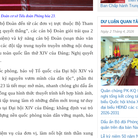
triển
Ban Chấp hành Trun
ủa Đoàn cơ sở Tiểu đoàn Phòng hóa 23.
DƯ LUẬN QUAN T
 bộ Đoàn đến từ các đơn vị trực thuộc Bộ Tham
 quyết thắng”, các cán bộ Đoàn giỏi trải qua 2
Ngày 2 Tháng 4, 2026
ghiệm) và kỹ năng cán bộ Đoàn (soạn thảo văn
 các đội tập trung tuyên truyền những nội dung
ểu toàn quốc lần thứ XIV của Đảng; Nghị quyết
…
ốc phòng, bảo vệ Tổ quốc của Đại hội XIV và
g kỷ nguyên vươn mình của dân tộc”, phần thi
23 là tiết mục mở màn, nhanh chóng ghi dấu ấn
Quân chủng PK-KQ t
ng qua hình thức thuyết trình kết hợp hình ảnh,
nghị tổng kết công t
hi tập trung làm rõ những điểm mới trong tư duy
biểu Quốc hội khóa 
đại biểu HĐND các 
 tại Đại hội XIV của Đảng; khẳng định vai trò
2026-2031
 dựng nền quốc phòng toàn dân vững mạnh, bảo
Dấu ấn Bộ đội Phòn
quân trên địa bàn N
nhiệm vụ của đơn vị, làm nổi bật tinh thần xung
Lễ kỷ niệm 50 năm N