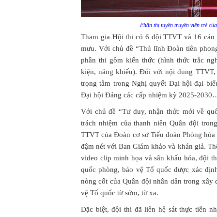
Phần thi tuyên truyền viên trẻ c
Tham gia Hội thi có 6 đội TTVT và 16 cán
mưu. Với chủ đề “Thủ lĩnh Đoàn tiên phong
phần thi gồm kiến thức (hình thức trắc n
kiện, năng khiếu). Đối với nội dung TTVT,
trọng tâm trong Nghị quyết Đại hội đại bi
Đại hội Đảng các cấp nhiệm kỳ 2025-2030
Với chủ đề “Tư duy, nhận thức mới về qu
trách nhiệm của thanh niên Quân đội tron
TTVT của Đoàn cơ sở Tiểu đoàn Phòng hóa 
đậm nét với Ban Giám khảo và khán giả. Thô
video clip minh họa và sân khấu hóa, đội t
quốc phòng, bảo vệ Tổ quốc được xác định
nòng cốt của Quân đội nhân dân trong xây
vệ Tổ quốc từ sớm, từ xa.
Đặc biệt, đội thi đã liên hệ sát thực tiễn 