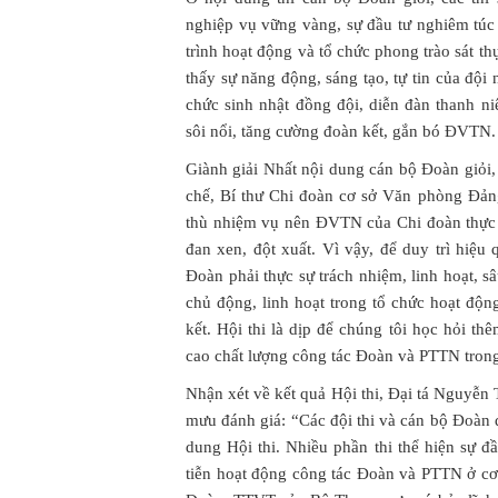
nghiệp vụ vững vàng, sự đầu tư nghiêm túc
trình hoạt động và tổ chức phong trào sát th
thấy sự năng động, sáng tạo, tự tin của đội
chức sinh nhật đồng đội, diễn đàn thanh n
sôi nổi, tăng cường đoàn kết, gắn bó ĐVTN.
Giành giải Nhất nội dung cán bộ Đoàn giỏ
chế, Bí thư Chi đoàn cơ sở Văn phòng Đản
thù nhiệm vụ nên ĐVTN của Chi đoàn thực 
đan xen, đột xuất. Vì vậy, để duy trì hiệ
Đoàn phải thực sự trách nhiệm, linh hoạt, s
chủ động, linh hoạt trong tổ chức hoạt độ
kết. Hội thi là dịp để chúng tôi học hỏi 
cao chất lượng công tác Đoàn và PTTN trong 
Nhận xét về kết quả Hội thi, Đại tá Nguyễ
mưu đánh giá: “Các đội thi và cán bộ Đoàn 
dung Hội thi. Nhiều phần thi thể hiện sự đầ
tiễn hoạt động công tác Đoàn và PTTN ở cơ