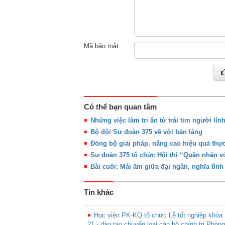
Mã bảo mật
Có thể bạn quan tâm
Những việc làm tri ân từ trái tim người lính
Bộ đội Sư đoàn 375 về với bản làng
Đồng bộ giải pháp, nâng cao hiệu quả thực
Sư đoàn 375 tổ chức Hội thi “Quân nhân với
Bài cuối: Mái ấm giữa đại ngàn, nghĩa tình
Tin khác
Học viện PK-KQ tổ chức Lễ tốt nghiệp khóa
21 - đào tạo chuyển loại cán bộ chính trị Phòng