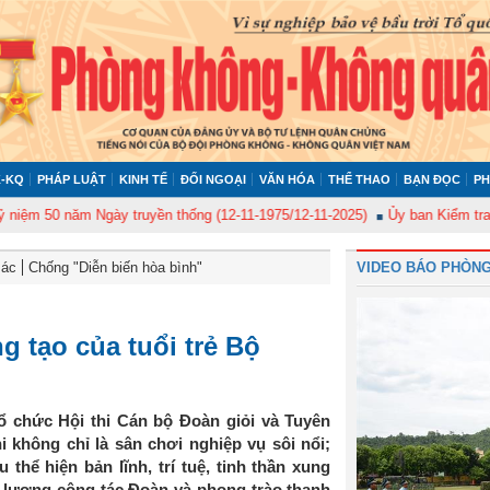
-KQ
PHÁP LUẬT
KINH TẾ
ĐỐI NGOẠI
VĂN HÓA
THỂ THAO
BẠN ĐỌC
PH
50 năm Ngày truyền thống (12-11-1975/12-11-2025)
Ủy ban Kiểm tra Quân 
Bác
Chống "Diễn biến hòa bình"
VIDEO BÁO PHÒNG
g tạo của tuổi trẻ Bộ
chức Hội thi Cán bộ Đoàn giỏi và Tuyên
i không chỉ là sân chơi nghiệp vụ sôi nổi;
thể hiện bản lĩnh, trí tuệ, tinh thần xung
t lượng công tác Đoàn và phong trào thanh