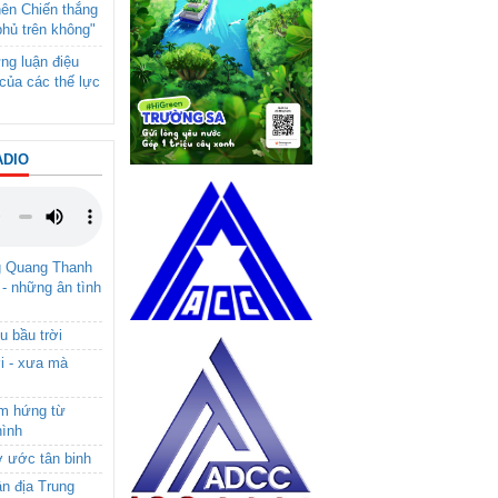
nên Chiến thắng
phủ trên không"
ng luận điệu
của các thế lực
ADIO
g Quang Thanh
 - những ân tình
u bầu trời
i - xưa mà
ảm hứng từ
hình
ơ ước tân binh
ận địa Trung