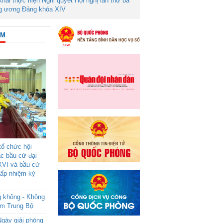
 khai thực hiện Nghị quyết Hội nghị lần thứ ba
g ương Đảng khóa XIV
ÂM
ổ chức hội
ác bầu cử đại
XVI và bầu cử
cấp nhiệm kỳ
g không - Không
am Trung Bộ
gày giải phóng