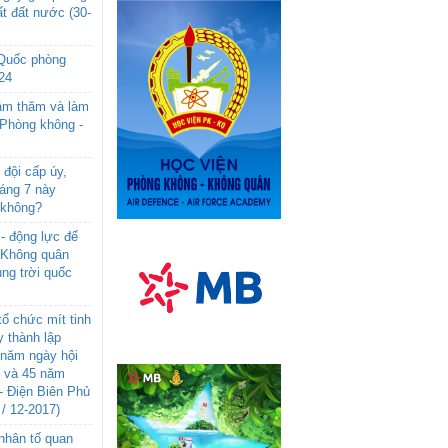
t đất nước (30-
 Quốc phòng
24
âm thăm và làm
 Phòng không -
đội cấp úy,
háng 7 này
 không?
- động lực để
-Không quân
ng trời quốc
ổ chức mít tinh
 thành lập
năm ngày hội
n và 45 năm
- Điện Biên Phủ
 / 12-2017)
- nhân tố quan