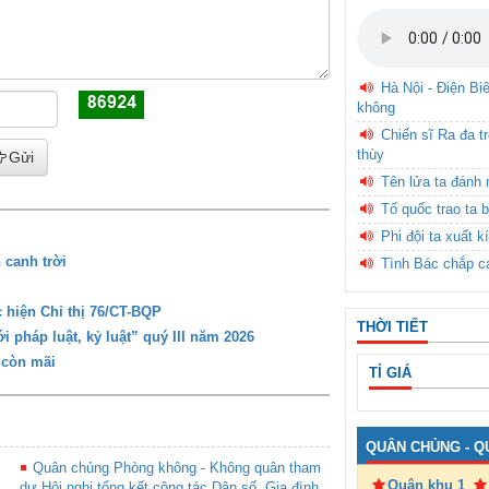
Hà Nội - Điện Bi
không
Chiến sĩ Ra đa t
thùy
Gửi
Tên lửa ta đánh 
Tổ quốc trao ta b
Phi đội ta xuất k
 canh trời
Tình Bác chắp c
 hiện Chỉ thị 76/CT-BQP
THỜI TIẾT
 pháp luật, kỷ luật” quý III năm 2026
 còn mãi
TỈ GIÁ
QUÂN CHỦNG - Q
Quân chủng Phòng không - Không quân tham
Quân khu 1
dự Hội nghị tổng kết công tác Dân số, Gia đình