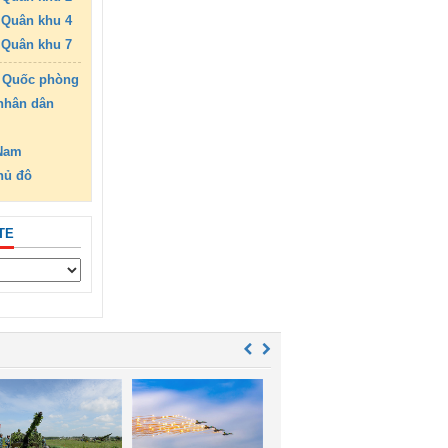
Quân khu 4
Quân khu 7
 Quốc phòng
nhân dân
 Nam
hủ đô
TE