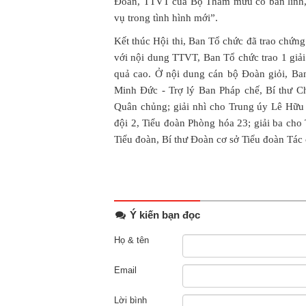
Đoàn, TTVT của Bộ Tham mưu có bản lĩnh, 
vụ trong tình hình mới”.
Kết thúc Hội thi, Ban Tổ chức đã trao chứn
với nội dung TTVT, Ban Tổ chức trao 1 giải n
quả cao. Ở nội dung cán bộ Đoàn giỏi, Ba
Minh Đức - Trợ lý Ban Pháp chế, Bí thư 
Quân chủng; giải nhì cho Trung úy Lê Hữu 
đội 2, Tiểu đoàn Phòng hóa 23; giải ba cho
Tiểu đoàn, Bí thư Đoàn cơ sở Tiểu đoàn Tác 
Ý kiến bạn đọc
Họ & tên
Email
Lời bình