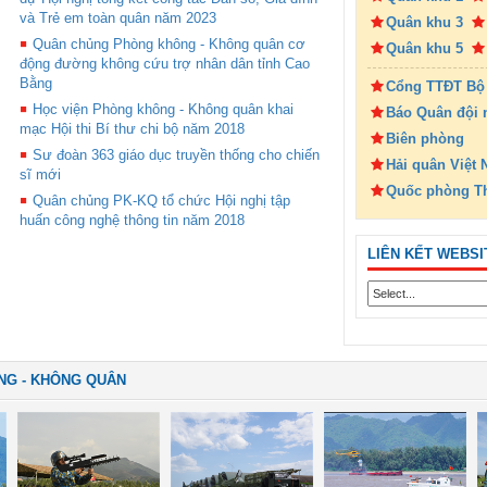
và Trẻ em toàn quân năm 2023
Quân khu 3
Quân chủng Phòng không - Không quân cơ
Quân khu 5
động đường không cứu trợ nhân dân tỉnh Cao
Bằng
Cổng TTĐT Bộ
Học viện Phòng không - Không quân khai
Báo Quân đội 
mạc Hội thi Bí thư chi bộ năm 2018
Biên phòng
Sư đoàn 363 giáo dục truyền thống cho chiến
Hải quân Việt
sĩ mới
Quốc phòng T
Quân chủng PK-KQ tổ chức Hội nghị tập
huấn công nghệ thông tin năm 2018
LIÊN KẾT WEBSI
NG - KHÔNG QUÂN