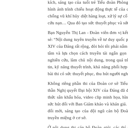
kích, sáng tạo của tuổi trẻ Tiểu đoàn Phò
hình ảnh trình chiếu hoạt động thực tế củ
chống vũ khí hủy diệt hàng loạt, xử lý sự cố
cứu nạn… Qua đó tạo sức thuyết phục và sức
Bạn Nguyễn Thị Lan - Đoàn viên đơn vị kết
sẻ: “Nội dung tuyên truyền về tư duy quốc 
XIV của Đảng rất rộng, đòi hỏi tôi phải nắm
tâm và lựa chọn cách truyền tải ngắn gọn
nghiên cứu, làm chủ nội dung, trong quá trì
tin, kỹ năng thuyết trình, khả năng phối hợ
bài thi có sức thuyết phục, thu hút người ngh
Không riêng phần thi của Đoàn cơ sở Tiểu
thần Nghị quyết Đại hội XIV của Đảng đã đ
thức sân khấu hóa, video clip minh họa, hì
sức hút đối với Ban Giám khảo và khán giả. 
đổi mới, sáng tạo của đội ngũ cán bộ Đo
truyền miệng ở cơ sở.
Ở nội dung thi cán bộ Đoàn giỏi, các thí 