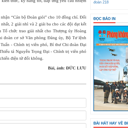
kiến thức, kỹ năng tốt, đáp ứng yêu cầu nhiệm
đoàn 218
g nhận “Cán bộ Đoàn giỏi” cho 10 đồng chí. Đối
ĐỌC BÁO IN
hất, 2 giải nhì và 2 giải ba cho các đội đạt kết
n Tổ chức trao giải nhất cho Thượng úy Hoàng
Chi đoàn cơ sở Văn phòng Đảng ủy, Bộ Tư lệnh
Tuấn - Chính trị viên phó, Bí thư Chi đoàn Đại
 Thiếu tá Nguyễn Trọng Đại - Chính trị viên phó
chiến điện tử đối không.
Bài, ảnh: ĐỨC LƯU
BÀI HÁT HAY VỀ B