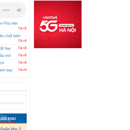
ên Phủ trên
Tải về
rên chốt biên
Tải về
rất hay
Tải về
ầu trời
Tải về
ích
Tải về
ánh bay
Tải về
UÂN KHU
Quân khu 2