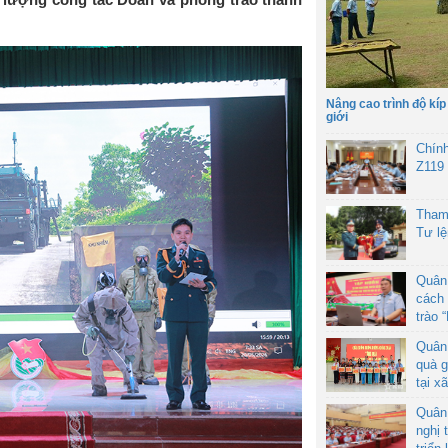
Nâng cao trình độ kíp
giới
Chín
Z119
Tham
Tư l
Quân
cách 
trào 
Quân
quà g
tại x
Quân
nghị 