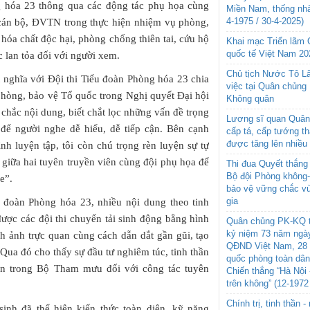
ng hóa 23 thông qua các động tác phụ họa cùng
Miền Nam, thống nhấ
4-1975 / 30-4-2025)
a cán bộ, ĐVTN trong thực hiện nhiệm vụ phòng,
 hóa chất độc hại, phòng chống thiên tai, cứu hộ
Khai mạc Triển lãm
quốc tế Việt Nam 20
 lan tỏa đối với người xem.
Chủ tịch Nước Tô L
 nghĩa với Đội thi Tiểu đoàn Phòng hóa 23 chia
việc tại Quân chủng
phòng, bảo vệ Tổ quốc trong Nghị quyết Đại hội
Không quân
 chắc nội dung, biết chắt lọc những vấn đề trọng
Lương sĩ quan Quân 
 để người nghe dễ hiểu, dễ tiếp cận. Bên cạnh
cấp tá, cấp tướng t
được tăng lên nhiều
nh luyện tập, tôi còn chú trọng rèn luyện sự tự
p giữa hai tuyên truyền viên cùng đội phụ họa để
Thi đua Quyết thắng 
Bộ đội Phòng không
e”.
bảo vệ vững chắc vù
gia
 đoàn Phòng hóa 23, nhiều nội dung theo tinh
ược các đội thi chuyển tải sinh động bằng hình
Quân chủng PK-KQ t
kỷ niệm 73 năm ngày
nh ảnh trực quan cùng cách dẫn dắt gần gũi, tạo
QĐND Việt Nam, 28 
Qua đó cho thấy sự đầu tư nghiêm túc, tinh thần
quốc phòng toàn dâ
àn trong Bộ Tham mưu đối với công tác tuyên
Chiến thắng “Hà Nội 
trên không” (12-1972
Chính trị, tinh thần 
sinh đã thể hiện kiến thức toàn diện, kỹ năng