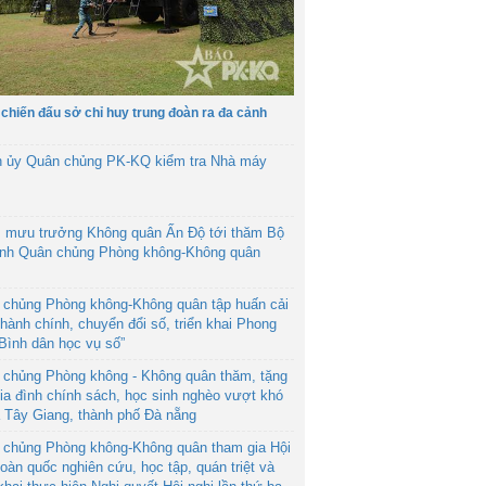
 chiến đấu sở chỉ huy trung đoàn ra đa cảnh
h ủy Quân chủng PK-KQ kiểm tra Nhà máy
 mưu trưởng Không quân Ấn Độ tới thăm Bộ
ệnh Quân chủng Phòng không-Không quân
 chủng Phòng không-Không quân tập huấn cải
hành chính, chuyển đổi số, triển khai Phong
“Bình dân học vụ số”
 chủng Phòng không - Không quân thăm, tặng
ia đình chính sách, học sinh nghèo vượt khó
ã Tây Giang, thành phố Đà nẵng
 chủng Phòng không-Không quân tham gia Hội
toàn quốc nghiên cứu, học tập, quán triệt và