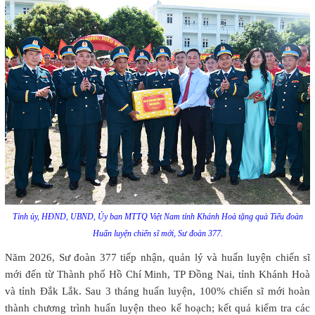
Tỉnh ủy, HĐND, UBND, Ủy ban MTTQ Việt Nam tỉnh Khánh Hoà tặng quà Tiểu đoàn
Huấn luyện chiến sĩ mới, Sư đoàn 377.
Năm 2026, Sư đoàn 377 tiếp nhận, quản lý và huấn luyện chiến sĩ
mới đến từ Thành phố Hồ Chí Minh, TP Đồng Nai, tỉnh Khánh Hoà
và tỉnh Đắk Lắk. Sau 3 tháng huấn luyện, 100% chiến sĩ mới hoàn
thành chương trình huấn luyện theo kế hoạch; kết quả kiểm tra các