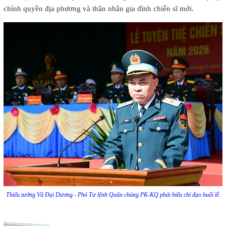
chính quyền địa phương và thân nhân gia đình chiến sĩ mới.
Thiếu tướng Vũ Đại Dương - Phó Tư lệnh Quân chủng PK-KQ phát biểu chỉ đạo buổi lễ.