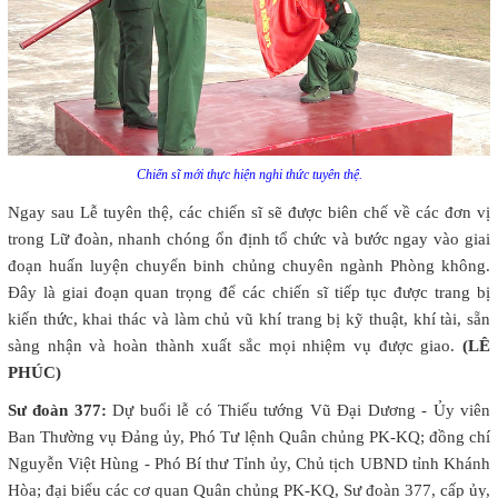
Chiến sĩ mới thực hiện nghi thức tuyên thệ.
Ngay sau Lễ tuyên thệ, các chiến sĩ sẽ được biên chế về các đơn vị
trong Lữ đoàn, nhanh chóng ổn định tổ chức và bước ngay vào giai
đoạn huấn luyện chuyển binh chủng chuyên ngành Phòng không.
Đây là giai đoạn quan trọng để các chiến sĩ tiếp tục được trang bị
kiến thức, khai thác và làm chủ vũ khí trang bị kỹ thuật, khí tài, sẵn
sàng nhận và hoàn thành xuất sắc mọi nhiệm vụ được giao.
(LÊ
PHÚC)
Sư đoàn 377:
Dự buổi lễ có Thiếu tướng Vũ Đại Dương - Ủy viên
Ban Thường vụ Đảng ủy, Phó Tư lệnh Quân chủng PK-KQ; đồng chí
Nguyễn Việt Hùng - Phó Bí thư Tỉnh ủy, Chủ tịch UBND tỉnh Khánh
Hòa; đại biểu các cơ quan Quân chủng PK-KQ, Sư đoàn 377, cấp ủy,