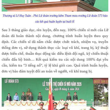
Thượng tá Lê Huy Tuân - Phó Lữ đoàn trưởng kiêm Tham mưu trưởng Lữ đoàn 573 báo
cáo kết quả huấn luyện tại buổi lễ.
Sau 3 tháng giáo dục, rèn luyện, đến nay, 100% chiến sĩ mới của Lữ
đoàn đã hoàn thành nội dung, chương trình huấn luyện theo quy
định. Các chiến sĩ đã nắm chắc được chức trách, nhiệm vụ, truyền
thống đơn vị, sử dụng thành thục các loại vũ khí, trang bị, kỹ thuật
được biên chế, thuần thục động tác điều lệnh đội ngũ, kỹ chiến thuật
chiến đấu bộ binh… Kết quả kiểm tra các nội dung 100% đạt yêu
cầu, kiểm tra "3 tiếng nổ", tỷ lệ khá giỏi cao. Quá trình huấn luyện,
đơn vị bảo đảm tuyệt đối an toàn về người, vũ khí trang bị.