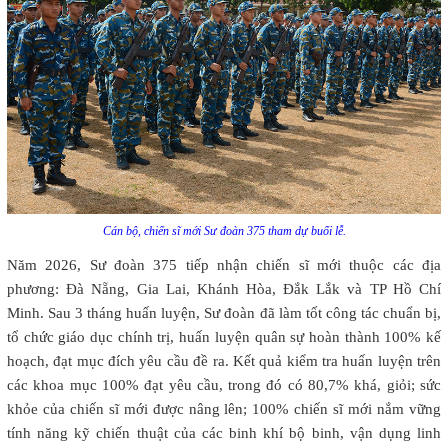
Cán bộ, chiến sĩ mới Sư đoàn 375 tham dự buổi lễ.
Năm 2026, Sư đoàn 375 tiếp nhận chiến sĩ mới thuộc các địa
phương: Đà Nẵng, Gia Lai, Khánh Hòa, Đắk Lắk và TP Hồ Chí
Minh. Sau 3 tháng huấn luyện, Sư đoàn đã làm tốt công tác chuẩn bị,
tổ chức giáo dục chính trị, huấn luyện quân sự hoàn thành 100% kế
hoạch, đạt mục đích yêu cầu đề ra. Kết quả kiểm tra huấn luyện trên
các khoa mục 100% đạt yêu cầu, trong đó có 80,7% khá, giỏi; sức
khỏe của chiến sĩ mới được nâng lên; 100% chiến sĩ mới nắm vững
tính năng kỹ chiến thuật của các binh khí bộ binh, vận dụng linh