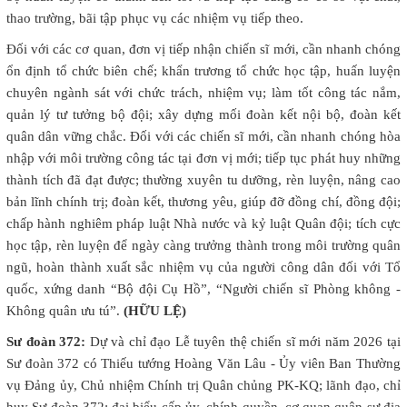
thao trường, bãi tập phục vụ các nhiệm vụ tiếp theo.
Đối với các cơ quan, đơn vị tiếp nhận chiến sĩ mới, cần nhanh chóng
ổn định tổ chức biên chế; khẩn trương tổ chức học tập, huấn luyện
chuyên ngành sát với chức trách, nhiệm vụ; làm tốt công tác nắm,
quản lý tư tưởng bộ đội; xây dựng mối đoàn kết nội bộ, đoàn kết
quân dân vững chắc. Đối với các chiến sĩ mới, cần nhanh chóng hòa
nhập với môi trường công tác tại đơn vị mới; tiếp tục phát huy những
thành tích đã đạt được; thường xuyên tu dưỡng, rèn luyện, nâng cao
bản lĩnh chính trị; đoàn kết, thương yêu, giúp đỡ đồng chí, đồng đội;
chấp hành nghiêm pháp luật Nhà nước và kỷ luật Quân đội; tích cực
học tập, rèn luyện để ngày càng trưởng thành trong môi trường quân
ngũ, hoàn thành xuất sắc nhiệm vụ của người công dân đối với Tổ
quốc, xứng danh “Bộ đội Cụ Hồ”, “Người chiến sĩ Phòng không -
Không quân ưu tú”.
(HỮU LỆ)
Sư đoàn 372:
Dự và chỉ đạo Lễ tuyên thệ chiến sĩ mới năm 2026 tại
Sư đoàn 372 có Thiếu tướng Hoàng Văn Lâu - Ủy viên Ban Thường
vụ Đảng ủy, Chủ nhiệm Chính trị Quân chủng PK-KQ; lãnh đạo, chỉ
huy Sư đoàn 372; đại biểu cấp ủy, chính quyền, cơ quan quân sự địa