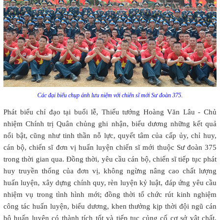
Các đại biểu chụp ảnh lưu niệm với chiến sĩ mới Sư đoàn 375.
Phát biểu chỉ đạo tại buổi lễ, Thiếu tướng Hoàng Văn Lâu - Chủ
nhiệm Chính trị Quân chủng ghi nhận, biểu dương những kết quả
nổi bật, cũng như tinh thần nỗ lực, quyết tâm của cấp ủy, chỉ huy,
cán bộ, chiến sĩ đơn vị huấn luyện chiến sĩ mới thuộc Sư đoàn 375
trong thời gian qua. Đồng thời, yêu cầu cán bộ, chiến sĩ tiếp tục phát
huy truyền thống của đơn vị, không ngừng nâng cao chất lượng
huấn luyện, xây dựng chính quy, rèn luyện kỷ luật, đáp ứng yêu cầu
nhiệm vụ trong tình hình mới; đồng thời tổ chức rút kinh nghiệm
công tác huấn luyện, biểu dương, khen thưởng kịp thời đội ngũ cán
bộ huấn luyện có thành tích tốt và tiếp tục củng cố cơ sở vật chất,