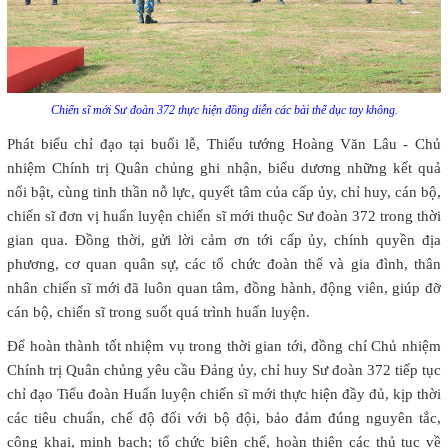
Chiến sĩ mới Sư đoàn 372 thực hiện đồng diễn các bài thể dục tay không.
Phát biểu chỉ đạo tại buổi lễ, Thiếu tướng Hoàng Văn Lâu - Chủ
nhiệm Chính trị Quân chủng ghi nhận, biểu dương những kết quả
nổi bật, cùng tinh thần nỗ lực, quyết tâm của cấp ủy, chỉ huy, cán bộ,
chiến sĩ đơn vị huấn luyện chiến sĩ mới thuộc Sư đoàn 372 trong thời
gian qua. Đồng thời, gửi lời cảm ơn tới cấp ủy, chính quyền địa
phương, cơ quan quân sự, các tổ chức đoàn thể và gia đình, thân
nhân chiến sĩ mới đã luôn quan tâm, đồng hành, động viên, giúp đỡ
cán bộ, chiến sĩ trong suốt quá trình huấn luyện.
Để hoàn thành tốt nhiệm vụ trong thời gian tới, đồng chí Chủ nhiệm
Chính trị Quân chủng yêu cầu Đảng ủy, chỉ huy Sư đoàn 372 tiếp tục
chỉ đạo Tiểu đoàn Huấn luyện chiến sĩ mới thực hiện đầy đủ, kịp thời
các tiêu chuẩn, chế độ đối với bộ đội, bảo đảm đúng nguyên tắc,
công khai, minh bạch; tổ chức biên chế, hoàn thiện các thủ tục về