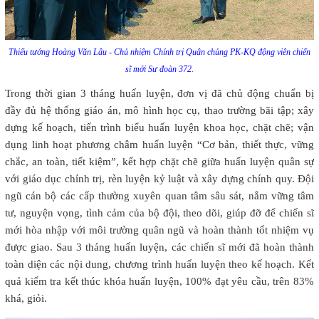
Thiếu tướng Hoàng Văn Lâu - Chủ nhiệm Chính trị Quân chủng PK-KQ động viên chiến
sĩ mới Sư đoàn 372.
Trong thời gian 3 tháng huấn luyện, đơn vị đã chủ động chuẩn bị
đầy đủ hệ thống giáo án, mô hình học cụ, thao trường bãi tập; xây
dựng kế hoạch, tiến trình biểu huấn luyện khoa học, chặt chẽ; vận
dụng linh hoạt phương châm huấn luyện “Cơ bản, thiết thực, vững
chắc, an toàn, tiết kiệm”, kết hợp chặt chẽ giữa huấn luyện quân sự
với giáo dục chính trị, rèn luyện kỷ luật và xây dựng chính quy. Đội
ngũ cán bộ các cấp thường xuyên quan tâm sâu sát, nắm vững tâm
tư, nguyện vọng, tình cảm của bộ đội, theo dõi, giúp đỡ để chiến sĩ
mới hòa nhập với môi trường quân ngũ và hoàn thành tốt nhiệm vụ
được giao. Sau 3 tháng huấn luyện, các chiến sĩ mới đã hoàn thành
toàn diện các nội dung, chương trình huấn luyện theo kế hoạch. Kết
quả kiểm tra kết thúc khóa huấn luyện, 100% đạt yêu cầu, trên 83%
khá, giỏi.