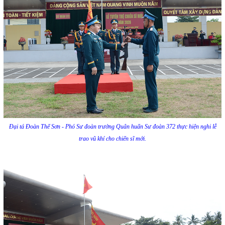
Đại tá Đoàn Thế Sơn - Phó Sư đoàn trưởng Quân huấn Sư đoàn 372 thực hiện nghi lễ
trao vũ khí cho chiến sĩ mới.