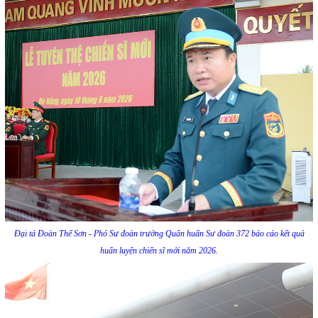
Đại tá Đoàn Thế Sơn - Phó Sư đoàn trưởng Quân huấn Sư đoàn 372 báo cáo kết quả
huấn luyện chiến sĩ mới năm 2026.