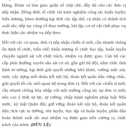
Đảng, Đoàn và bàn giao quân số chặt chẽ, đầy đủ cho các đơn vị
tiếp nhận. Đồng thời, tổ chức rút kinh nghiệm công tác huấn luyện;
biểu dương, khen thưởng kịp thời các tập thể, cá nhân có thành tích
xuất sắc; tiếp tục củng cố thao trường, bãi tập, cơ sở vật chất phục vụ
thực hiện các nhiệm vụ tiếp theo.
Đối với các cơ quan, đơn vị tiếp nhận chiến sĩ mới, cần nhanh chóng
ổn định tổ chức, biên chế; khẩn trương tổ chức học tập, huấn luyện
chuyên ngành sát với chức trách, nhiệm vụ được giao. Cán bộ các
cấp phải thường xuyên sâu sát cơ sở, gần gũi bộ đội, nắm chắc tình
hình tư tưởng, kịp thời giải quyết những khó khăn, vướng mắc nảy
sinh; xây dựng mối đoàn kết nội bộ, đoàn kết quân dân vững chắc,
giải quyết tốt các mối quan hệ trong đơn vị. Đối với các chiến sĩ mới,
cần nhanh chóng hòa nhập với môi trường công tác tại đơn vị mới;
nêu cao ý thức tự lực, tự cường; chấp hành nghiêm pháp luật Nhà
nước, kỷ luật Quân đội; giữ vững đoàn kết nội bộ, đoàn kết quân
dân; tích cực tu dưỡng, rèn luyện, học tập và huấn luyện, phấn đấu
hoàn thành xuất sắc mọi nhiệm vụ được giao trên cương vị, chức
trách của mình.
(HỮU LỆ)