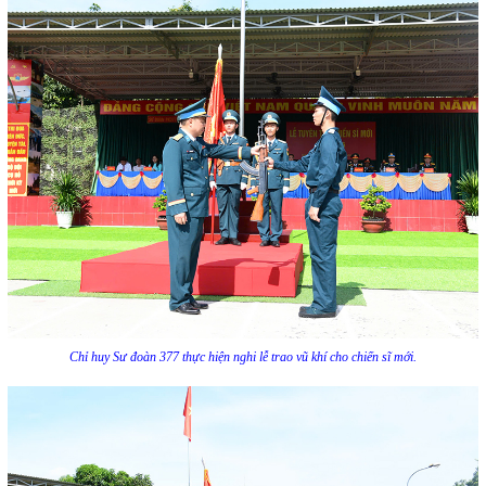
Chỉ huy Sư đoàn 377 thực hiện nghi lễ trao vũ khí cho chiến sĩ mới.