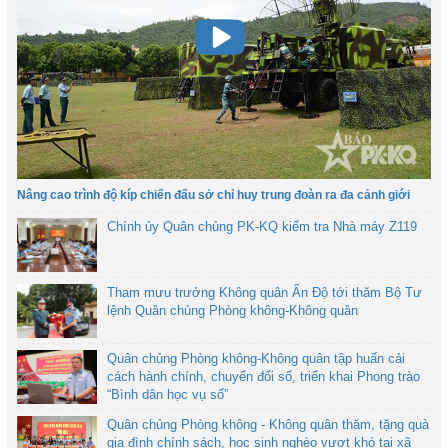
Nâng cao trình độ kíp chiến đấu sở chỉ huy trung đoàn ra đa cảnh giới
Chính ủy Quân chủng PK-KQ kiểm tra Nhà máy Z119
Tham mưu trưởng Không quân Ấn Độ tới thăm Bộ Tư
lệnh Quân chủng Phòng không-Không quân
Quân chủng Phòng không-Không quân tập huấn cải
cách hành chính, chuyển đổi số, triển khai Phong trào
“Bình dân học vụ số”
Quân chủng Phòng không - Không quân thăm, tặng quà
gia đình chính sách, học sinh nghèo vượt khó tại xã