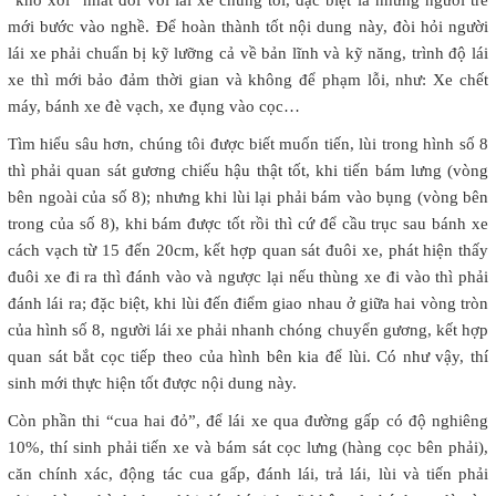
mới bước vào nghề. Để hoàn thành tốt nội dung này, đòi hỏi người
lái xe phải chuẩn bị kỹ lưỡng cả về bản lĩnh và kỹ năng, trình độ lái
xe thì mới bảo đảm thời gian và không để phạm lỗi, như: Xe chết
máy, bánh xe đè vạch, xe đụng vào cọc…
Tìm hiểu sâu hơn, chúng tôi được biết muốn tiến, lùi trong hình số 8
thì phải quan sát gương chiếu hậu thật tốt, khi tiến bám lưng (vòng
bên ngoài của số 8); nhưng khi lùi lại phải bám vào bụng (vòng bên
trong của số 8), khi bám được tốt rồi thì cứ để cầu trục sau bánh xe
cách vạch từ 15 đến 20cm, kết hợp quan sát đuôi xe, phát hiện thấy
đuôi xe đi ra thì đánh vào và ngược lại nếu thùng xe đi vào thì phải
đánh lái ra; đặc biệt, khi lùi đến điểm giao nhau ở giữa hai vòng tròn
của hình số 8, người lái xe phải nhanh chóng chuyển gương, kết hợp
quan sát bắt cọc tiếp theo của hình bên kia để lùi. Có như vậy, thí
sinh mới thực hiện tốt được nội dung này.
Còn phần thi “cua hai đỏ”, để lái xe qua đường gấp có độ nghiêng
10%, thí sinh phải tiến xe và bám sát cọc lưng (hàng cọc bên phải),
căn chính xác, động tác cua gấp, đánh lái, trả lái, lùi và tiến phải