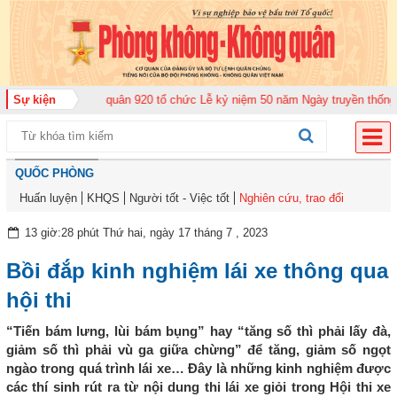
ung đoàn Không quân 920 tổ chức Lễ kỷ niệm 50 năm Ngày truyền thống (12-
Sự kiện
QUỐC PHÒNG
Huấn luyện
KHQS
Người tốt - Việc tốt
Nghiên cứu, trao đổi
13 giờ:28 phút Thứ hai, ngày 17 tháng 7 , 2023
Bồi đắp kinh nghiệm lái xe thông qua
hội thi
“Tiến bám lưng, lùi bám bụng” hay “tăng số thì phải lấy đà,
giảm số thì phải vù ga giữa chừng” để tăng, giảm số ngọt
ngào trong quá trình lái xe… Đây là những kinh nghiệm được
các thí sinh rút ra từ nội dung thi lái xe giỏi trong Hội thi xe