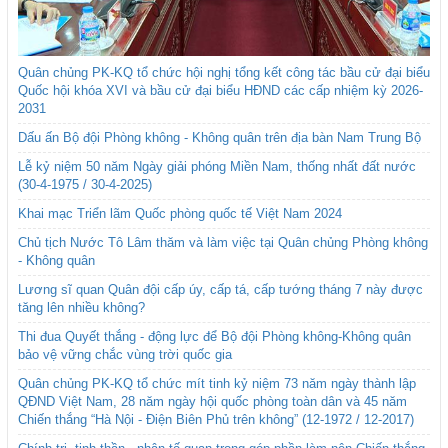
Quân chủng PK-KQ tổ chức hội nghị tổng kết công tác bầu cử đại biểu
Quốc hội khóa XVI và bầu cử đại biểu HĐND các cấp nhiệm kỳ 2026-
2031
Dấu ấn Bộ đội Phòng không - Không quân trên địa bàn Nam Trung Bộ
Lễ kỷ niệm 50 năm Ngày giải phóng Miền Nam, thống nhất đất nước
(30-4-1975 / 30-4-2025)
Khai mạc Triển lãm Quốc phòng quốc tế Việt Nam 2024
Chủ tịch Nước Tô Lâm thăm và làm việc tại Quân chủng Phòng không
- Không quân
Lương sĩ quan Quân đội cấp úy, cấp tá, cấp tướng tháng 7 này được
tăng lên nhiều không?
Thi đua Quyết thắng - động lực để Bộ đội Phòng không-Không quân
bảo vệ vững chắc vùng trời quốc gia
Quân chủng PK-KQ tổ chức mít tinh kỷ niệm 73 năm ngày thành lập
QĐND Việt Nam, 28 năm ngày hội quốc phòng toàn dân và 45 năm
Chiến thắng “Hà Nội - Điện Biên Phủ trên không” (12-1972 / 12-2017)