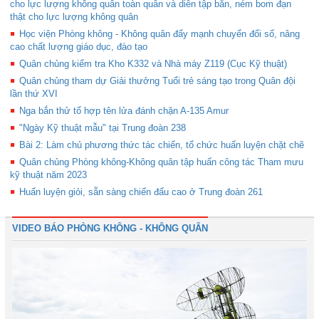
cho lực lượng không quân toàn quân và diễn tập bắn, ném bom đạn
thật cho lực lượng không quân
Học viện Phòng không - Không quân đẩy mạnh chuyển đổi số, nâng
cao chất lượng giáo dục, đào tạo
Quân chủng kiểm tra Kho K332 và Nhà máy Z119 (Cục Kỹ thuật)
Quân chủng tham dự Giải thưởng Tuổi trẻ sáng tạo trong Quân đội
lần thứ XVI
Nga bắn thử tổ hợp tên lửa đánh chặn A-135 Amur
"Ngày Kỹ thuật mẫu" tại Trung đoàn 238
Bài 2: Làm chủ phương thức tác chiến, tổ chức huấn luyện chặt chẽ
Quân chủng Phòng không-Không quân tập huấn công tác Tham mưu
kỹ thuật năm 2023
Huấn luyện giỏi, sẵn sàng chiến đấu cao ở Trung đoàn 261
VIDEO BÁO PHÒNG KHÔNG - KHÔNG QUÂN