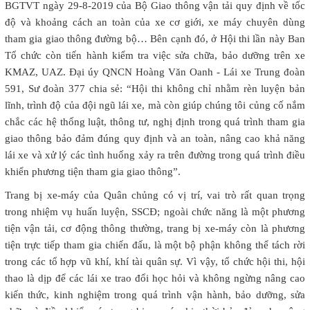
BGTVT ngày 29-8-2019 của Bộ Giao thông vận tải quy định về tốc
độ và khoảng cách an toàn của xe cơ giới, xe máy chuyên dùng
tham gia giao thông đường bộ… Bên cạnh đó, ở Hội thi lần này Ban
Tổ chức còn tiến hành kiểm tra việc sửa chữa, bảo dưỡng trên xe
KMAZ, UAZ. Đại úy QNCN Hoàng Văn Oanh - Lái xe Trung đoàn
591, Sư đoàn 377 chia sẻ: “Hội thi không chỉ nhằm rèn luyện bản
lĩnh, trình độ của đội ngũ lái xe, mà còn giúp chúng tôi củng cố nắm
chắc các hệ thống luật, thông tư, nghị định trong quá trình tham gia
giao thông bảo đảm đúng quy định và an toàn, nâng cao khả năng
lái xe và xử lý các tình huống xảy ra trên đường trong quá trình điều
khiển phương tiện tham gia giao thông”.
Trang bị xe-máy của Quân chủng có vị trí, vai trò rất quan trọng
trong nhiệm vụ huấn luyện, SSCĐ; ngoài chức năng là một phương
tiện vận tải, cơ động thông thường, trang bị xe-máy còn là phương
tiện trực tiếp tham gia chiến đấu, là một bộ phận không thể tách rời
trong các tổ hợp vũ khí, khí tài quân sự. Vì vậy, tổ chức hội thi, hội
thao là dịp để các lái xe trao đổi học hỏi và không ngừng nâng cao
kiến thức, kinh nghiệm trong quá trình vận hành, bảo dưỡng, sửa