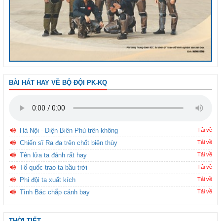
BÀI HÁT HAY VỀ BỘ ĐỘI PK-KQ
Hà Nội - Điện Biên Phủ trên không
Tải về
Chiến sĩ Ra đa trên chốt biên thùy
Tải về
Tên lửa ta đánh rất hay
Tải về
Tổ quốc trao ta bầu trời
Tải về
Phi đội ta xuất kích
Tải về
Tình Bác chắp cánh bay
Tải về
THỜI TIẾT