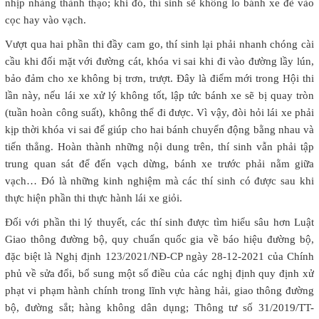
nhịp nhàng thành thạo; khi đó, thí sinh sẽ không lo bánh xe đè vào
cọc hay vào vạch.
Vượt qua hai phần thi đầy cam go, thí sinh lại phải nhanh chóng cài
cầu khi đối mặt với đường cát, khóa vi sai khi đi vào đường lầy lún,
bảo đảm cho xe không bị trơn, trượt. Đây là điểm mới trong Hội thi
lần này, nếu lái xe xử lý không tốt, lập tức bánh xe sẽ bị quay tròn
(tuần hoàn công suất), không thể đi được. Vì vậy, đòi hỏi lái xe phải
kịp thời khóa vi sai để giúp cho hai bánh chuyển động bằng nhau và
tiến thẳng. Hoàn thành những nội dung trên, thí sinh vẫn phải tập
trung quan sát để đến vạch dừng, bánh xe trước phải nằm giữa
vạch… Đó là những kinh nghiệm mà các thí sinh có được sau khi
thực hiện phần thi thực hành lái xe giỏi.
Đối với phần thi lý thuyết, các thí sinh được tìm hiểu sâu hơn Luật
Giao thông đường bộ, quy chuẩn quốc gia về báo hiệu đường bộ,
đặc biệt là Nghị định 123/2021/NĐ-CP ngày 28-12-2021 của Chính
phủ về sửa đổi, bổ sung một số điều của các nghị định quy định xử
phạt vi phạm hành chính trong lĩnh vực hàng hải, giao thông đường
bộ, đường sắt; hàng không dân dụng; Thông tư số 31/2019/TT-