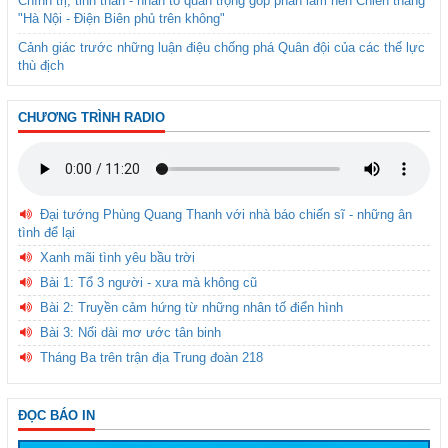
Chính trị, tinh thần - nhân tố quan trọng góp phần làm nên Chiến thắng
"Hà Nội - Điện Biên phủ trên không"
Cảnh giác trước những luận điệu chống phá Quân đội của các thế lực
thù địch
CHƯƠNG TRÌNH RADIO
Đại tướng Phùng Quang Thanh với nhà báo chiến sĩ - những ân
tình để lại
Xanh mãi tình yêu bầu trời
Bài 1: Tổ 3 người - xưa mà không cũ
Bài 2: Truyền cảm hứng từ những nhân tố điển hình
Bài 3: Nối dài mơ ước tân binh
Tháng Ba trên trận địa Trung đoàn 218
ĐỌC BÁO IN