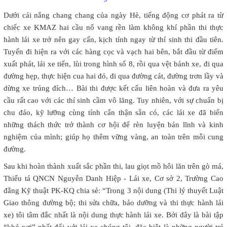
Dưới cái nắng chang chang của ngày Hè, tiếng động cơ phát ra từ
chiếc xe KMAZ hai cầu nổ vang rền làm không khí phần thi thực
hành lái xe trở nên gay cấn, kịch tính ngay từ thí sinh thi đầu tiên.
Tuyến đi hiện ra với các hàng cọc và vạch hai bên, bắt đầu từ điểm
xuất phát, lái xe tiến, lùi trong hình số 8, rồi qua vệt bánh xe, đi qua
đường hẹp, thực hiện cua hai đỏ, đi qua đường cát, đường trơn lầy và
dừng xe trúng đích… Bài thi được kết cấu liên hoàn và đưa ra yêu
cầu rất cao với các thí sinh cầm vô lăng. Tuy nhiên, với sự chuẩn bị
chu đáo, kỹ lưỡng cùng tính cẩn thận sẵn có, các lái xe đã biến
những thách thức trở thành cơ hội để rèn luyện bản lĩnh và kinh
nghiệm của mình; giúp họ thêm vững vàng, an toàn trên mỗi cung
đường.
Sau khi hoàn thành xuất sắc phần thi, lau giọt mồ hôi lăn trên gò má,
Thiếu tá QNCN Nguyễn Danh Hiệp - Lái xe, Cơ sở 2, Trường Cao
đẳng Kỹ thuật PK-KQ chia sẻ: “Trong 3 nội dung (Thi lý thuyết Luật
Giao thông đường bộ; thi sửa chữa, bảo dưỡng và thi thực hành lái
xe) tôi tâm đắc nhất là nội dung thực hành lái xe. Bởi đây là bài tập
“khó xơi” nhất đối với lái xe chúng tôi, đặc biệt là những người trẻ