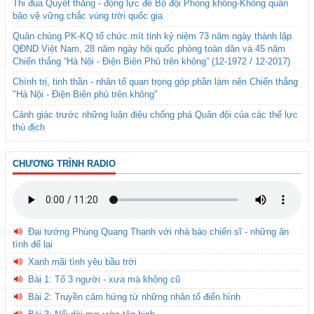
Thi đua Quyết thắng - động lực để Bộ đội Phòng không-Không quân
bảo vệ vững chắc vùng trời quốc gia
Quân chủng PK-KQ tổ chức mít tinh kỷ niệm 73 năm ngày thành lập
QĐND Việt Nam, 28 năm ngày hội quốc phòng toàn dân và 45 năm
Chiến thắng “Hà Nội - Điện Biên Phủ trên không” (12-1972 / 12-2017)
Chính trị, tinh thần - nhân tố quan trọng góp phần làm nên Chiến thắng
"Hà Nội - Điện Biên phủ trên không"
Cảnh giác trước những luận điệu chống phá Quân đội của các thế lực
thù địch
CHƯƠNG TRÌNH RADIO
Đại tướng Phùng Quang Thanh với nhà báo chiến sĩ - những ân
tình để lại
Xanh mãi tình yêu bầu trời
Bài 1: Tổ 3 người - xưa mà không cũ
Bài 2: Truyền cảm hứng từ những nhân tố điển hình