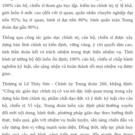
100% cán bộ, chiến sĩ tham gia học tập, kiểm tra chính trị; tỷ lệ khá,
giỏi luôn ở mức cao (đối với sĩ quan, quân nhân chuyên nghiệp đạt
trên 95%; hạ sĩ quan, binh sĩ đạt trên 80%; bình quân toàn Trung
đoàn đạt gần 90%).
Thông qua công tác giáo dục chính trị, cán bộ, chiến sĩ được xây
dựng bản lĩnh chính trị kiên định, vững vàng, ý chí quyết tâm cao,
tinh thần đoàn kết và trách nhiệm trong thực hiện nhiệm vụ. Tình
hình tư tưởng bộ đội luôn ổn định; 100% cán bộ, chiến sĩ chấp hành
nghiêm kỷ luật, sẵn sàng nhận và hoàn thành tốt mọi nhiệm vụ được
giao.
Thượng tá Lê Thủy Sơn - Chính ủy Trung đoàn 260, khẳng định:
“Công tác giáo dục chính trị có vai trò đặc biệt quan trọng trong xây
dựng bản lĩnh chính trị, phẩm chất đạo đức và ý thức kỷ luật cho cán
bộ, chiến sĩ. Vì vậy, Trung đoàn luôn xác định phải thường xuyên
đổi mới nội dung, hình thức, phương pháp giáo dục theo hướng thiết
thực, hiệu quả, gắn với nhiệm vụ huấn luyện, sẵn sàng chiến đấu và
xây dựng đơn vị vững mạnh toàn diện. Đồng thời, tiếp tục phát huy
hiệu quả các mô hình, sáng kiến trực quan, đẩy mạnh ứng dụng