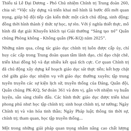
Thiếu tá Lê Đại Dương - Phó Chủ nhiệm Chính trị Trung đoàn 260,
chia sẻ: “Việc xây dựng và triển khai mô hình là bước đổi mới quan
trọng, giúp bộ đội tiếp cận kiến thức một cách chủ động, sinh động;
đồng thời hình thành ý thức tự học, tự rèn. Với ý nghĩa thiết thực, mô
hình đã đạt giải Khuyến khích tại Giải thưởng “Sáng tạo trẻ” Quân
chủng Phòng không - Không quân (PK-KQ) năm 2025”.
Những năm qua, công tác giáo dục chính trị luôn được cấp ủy, chỉ
huy các cấp trong Trung đoàn quan tâm lãnh đạo, chỉ đạo chặt chẽ,
triển khai đồng bộ và đạt nhiều kết quả tích cực. Cơ quan Chính trị
đã chủ động xây dựng kế hoạch giáo dục sát thực tiễn; kết hợp chặt
chẽ giữa giáo dục nhiệm vụ với giáo dục thường xuyên; tập trung
tuyên truyền các sự kiện lịch sử, truyền thống của Đảng, Quân đội,
Quân chủng PK-KQ, Sư đoàn 361 và đơn vị, gắn với nhiệm vụ huấn
luyện, sẵn sàng chiến đấu. Các hình thức giáo dục được triển khai
phong phú như: học tập chính trị; sinh hoạt chính trị, tư tưởng; Ngày
Chính trị và văn hóa tinh thần; Ngày Pháp luật; thông tin thời sự,
chính trị; tham quan, học tập truyền thống...
Một trong những giải pháp quan trọng nhằm nâng cao chất lượng