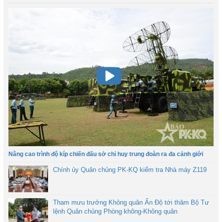
Nâng cao trình độ kíp chiến đấu sở chỉ huy trung đoàn ra đa cảnh giới
Chính ủy Quân chủng PK-KQ kiểm tra Nhà máy Z119
Tham mưu trưởng Không quân Ấn Độ tới thăm Bộ Tư
lệnh Quân chủng Phòng không-Không quân