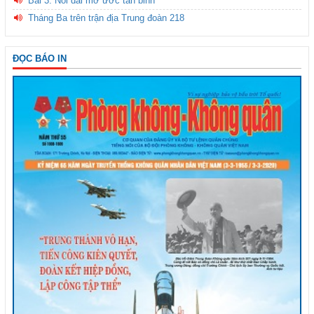
Bài 3: Nối dài mơ ước tân binh
Tháng Ba trên trận địa Trung đoàn 218
ĐỌC BÁO IN