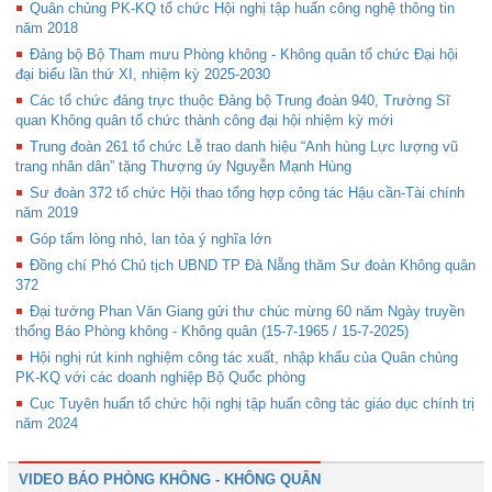
Quân chủng PK-KQ tổ chức Hội nghị tập huấn công nghệ thông tin
năm 2018
Đảng bộ Bộ Tham mưu Phòng không - Không quân tổ chức Đại hội
đại biểu lần thứ XI, nhiệm kỳ 2025-2030
Các tổ chức đảng trực thuộc Đảng bộ Trung đoàn 940, Trường Sĩ
quan Không quân tổ chức thành công đại hội nhiệm kỳ mới
Trung đoàn 261 tổ chức Lễ trao danh hiệu “Anh hùng Lực lượng vũ
trang nhân dân” tặng Thượng úy Nguyễn Mạnh Hùng
Sư đoàn 372 tổ chức Hội thao tổng hợp công tác Hậu cần-Tài chính
năm 2019
Góp tấm lòng nhỏ, lan tỏa ý nghĩa lớn
Đồng chí Phó Chủ tịch UBND TP Đà Nẵng thăm Sư đoàn Không quân
372
Đại tướng Phan Văn Giang gửi thư chúc mừng 60 năm Ngày truyền
thống Báo Phòng không - Không quân (15-7-1965 / 15-7-2025)
Hội nghị rút kinh nghiệm công tác xuất, nhập khẩu của Quân chủng
PK-KQ với các doanh nghiệp Bộ Quốc phòng
Cục Tuyên huấn tổ chức hội nghị tập huấn công tác giáo dục chính trị
năm 2024
VIDEO BÁO PHÒNG KHÔNG - KHÔNG QUÂN