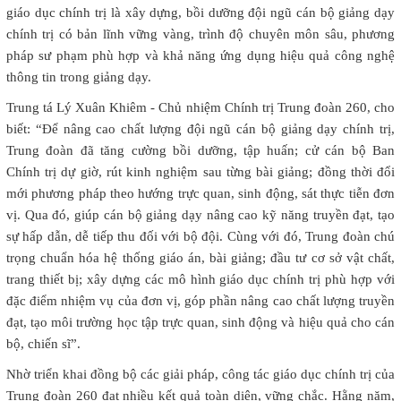
giáo dục chính trị là xây dựng, bồi dưỡng đội ngũ cán bộ giảng dạy
chính trị có bản lĩnh vững vàng, trình độ chuyên môn sâu, phương
pháp sư phạm phù hợp và khả năng ứng dụng hiệu quả công nghệ
thông tin trong giảng dạy.
Trung tá Lý Xuân Khiêm - Chủ nhiệm Chính trị Trung đoàn 260, cho
biết: “Để nâng cao chất lượng đội ngũ cán bộ giảng dạy chính trị,
Trung đoàn đã tăng cường bồi dưỡng, tập huấn; cử cán bộ Ban
Chính trị dự giờ, rút kinh nghiệm sau từng bài giảng; đồng thời đổi
mới phương pháp theo hướng trực quan, sinh động, sát thực tiễn đơn
vị. Qua đó, giúp cán bộ giảng dạy nâng cao kỹ năng truyền đạt, tạo
sự hấp dẫn, dễ tiếp thu đối với bộ đội. Cùng với đó, Trung đoàn chú
trọng chuẩn hóa hệ thống giáo án, bài giảng; đầu tư cơ sở vật chất,
trang thiết bị; xây dựng các mô hình giáo dục chính trị phù hợp với
đặc điểm nhiệm vụ của đơn vị, góp phần nâng cao chất lượng truyền
đạt, tạo môi trường học tập trực quan, sinh động và hiệu quả cho cán
bộ, chiến sĩ”.
Nhờ triển khai đồng bộ các giải pháp, công tác giáo dục chính trị của
Trung đoàn 260 đạt nhiều kết quả toàn diện, vững chắc. Hằng năm,