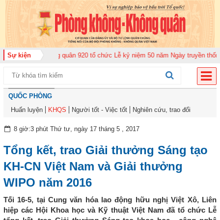
ung đoàn Không quân 920 tổ chức Lễ kỷ niệm 50 năm Ngày truyền thống (12-
Sự kiện
QUỐC PHÒNG
Huấn luyện
KHQS
Người tốt - Việc tốt
Nghiên cứu, trao đổi
8 giờ:3 phút Thứ tư, ngày 17 tháng 5 , 2017
Tổng kết, trao Giải thưởng Sáng tạo
KH-CN Việt Nam và Giải thưởng
WIPO năm 2016
Tối 16-5, tại Cung văn hóa lao động hữu nghị Việt Xô, Liên
hiệp các Hội Khoa học và Kỹ thuật Việt Nam đã tổ chức Lễ