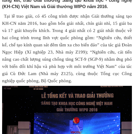
tổng kết, trao Giải thưởng Sáng tạo khoa học - công nghệ
(KH-CN) Việt Nam và Giải thưởng WIPO năm 2016.
Tại lễ trao giải, có 45 công trình được nhận Giải thưởng sáng tạo
KH-CN năm 2016, bao gồm bốn giải nhất, chín giải nhì, 15 giải ba
và 17 giải khuyến khích. Trong 4 giải nhất có 2 giải nhất thuộc về
hai công trình trong lĩnh vực quốc phòng gồm: “Nghiên cứu, thiết
kế, chế tạo kính quan sát đêm tầm xa cho biển đảo” của tác giả Đoàn
Ngọc Hiệp (Xí nghiệp 23, Nhà máy Z199); “Nghiên cứu, cải tiến
nâng cao chất lượng súng chống tăng SCT-9 (SGP-9) nhằm ứng phó
với biến đổi khí hậu và phù hợp với môi trường Việt Nam” của tác
giả Cù Đức Lam (Nhà máy Z125), cùng thuộc Tổng cục Công
nghiệp quốc phòng, Bộ Quốc phòng.