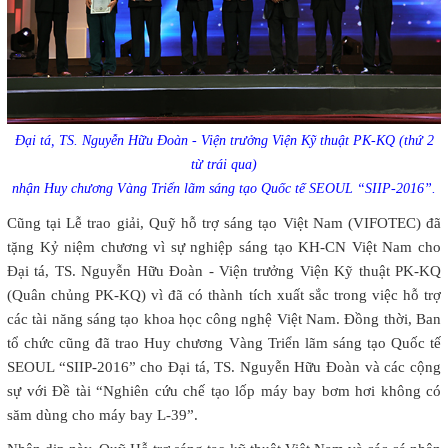
Đại tá, TS. Nguyễn Hữu Đoàn - Viện trưởng Viện Kỹ thuật PK-KQ (thứ 2
từ trái qua)
nhận Huy chương Vàng Triển lãm sáng tạo Quốc tế SEOUL “SIIP-2016”.
Cũng tại Lễ trao giải, Quỹ hỗ trợ sáng tạo Việt Nam (VIFOTEC) đã
tặng Kỷ niệm chương vì sự nghiệp sáng tạo KH-CN Việt Nam cho
Đại tá, TS. Nguyễn Hữu Đoàn - Viện trưởng Viện Kỹ thuật PK-KQ
(Quân chủng PK-KQ) vì đã có thành tích xuất sắc trong việc hỗ trợ
các tài năng sáng tạo khoa học công nghệ Việt Nam. Đồng thời, Ban
tổ chức cũng đã trao Huy chương Vàng Triển lãm sáng tạo Quốc tế
SEOUL “SIIP-2016” cho Đại tá, TS. Nguyễn Hữu Đoàn và các cộng
sự với Đề tài “Nghiên cứu chế tạo lốp máy bay bơm hơi không có
săm dùng cho máy bay L-39”.