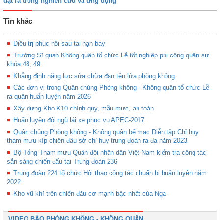
đặt ra trong nghiên cứu và ứng dụng”
Tin khác
Điều trị phục hồi sau tai nạn bay
Trường Sĩ quan Không quân tổ chức Lễ tốt nghiệp phi công quân sự
khóa 48, 49
Khẳng định năng lực sửa chữa đạn tên lửa phòng không
Các đơn vị trong Quân chủng Phòng không - Không quân tổ chức Lễ
ra quân huấn luyện năm 2026
Xây dựng Kho K10 chính quy, mẫu mực, an toàn
Huấn luyện đội ngũ lái xe phục vụ APEC-2017
Quân chủng Phòng không - Không quân bế mạc Diễn tập Chỉ huy
tham mưu kíp chiến đấu sở chỉ huy trung đoàn ra đa năm 2023
Bộ Tổng Tham mưu Quân đội nhân dân Việt Nam kiểm tra công tác
sẵn sàng chiến đấu tại Trung đoàn 236
Trung đoàn 224 tổ chức Hội thao công tác chuẩn bị huấn luyện năm
2022
Kho vũ khí trên chiến đấu cơ mạnh bậc nhất của Nga
VIDEO BÁO PHÒNG KHÔNG - KHÔNG QUÂN