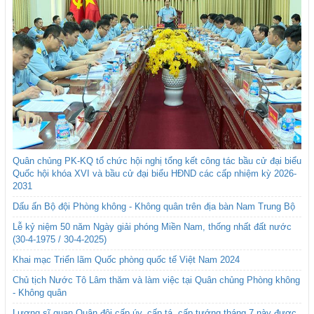
Quân chủng PK-KQ tổ chức hội nghị tổng kết công tác bầu cử đại biểu
Quốc hội khóa XVI và bầu cử đại biểu HĐND các cấp nhiệm kỳ 2026-
2031
Dấu ấn Bộ đội Phòng không - Không quân trên địa bàn Nam Trung Bộ
Lễ kỷ niệm 50 năm Ngày giải phóng Miền Nam, thống nhất đất nước
(30-4-1975 / 30-4-2025)
Khai mạc Triển lãm Quốc phòng quốc tế Việt Nam 2024
Chủ tịch Nước Tô Lâm thăm và làm việc tại Quân chủng Phòng không
- Không quân
Lương sĩ quan Quân đội cấp úy, cấp tá, cấp tướng tháng 7 này được