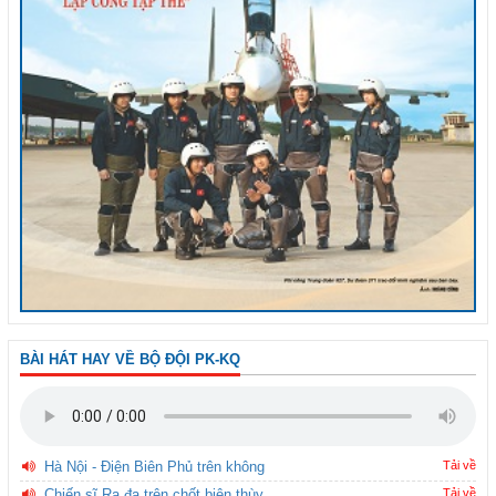
BÀI HÁT HAY VỀ BỘ ĐỘI PK-KQ
Hà Nội - Điện Biên Phủ trên không
Tải về
Chiến sĩ Ra đa trên chốt biên thùy
Tải về