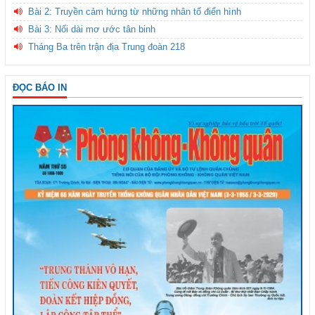
Bài 2: Truyền cảm hứng từ những nhân tố điển hình
Bài 3: Nối dài mơ ước tân binh
Tháng Ba trên trận địa Trung đoàn 218
ĐỌC BÁO IN