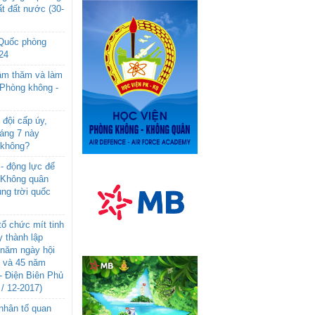
t đất nước (30-
 Quốc phòng
24
âm thăm và làm
 Phòng không -
đội cấp úy,
háng 7 này
 không?
- động lực để
-Không quân
ng trời quốc
ổ chức mít tinh
 thành lập
năm ngày hội
n và 45 năm
- Điện Biên Phủ
 / 12-2017)
- nhân tố quan