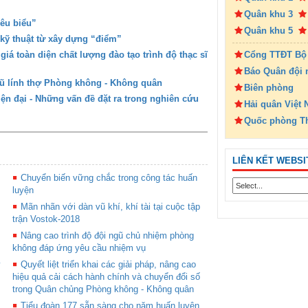
Quân khu 3
êu biểu”
Quân khu 5
kỹ thuật từ xây dựng “điểm”
á toàn diện chất lượng đào tạo trình độ thạc sĩ
Cổng TTĐT Bộ
Báo Quân đội 
gũ lính thợ Phòng không - Không quân
Biên phòng
ện đại - Những vấn đề đặt ra trong nghiên cứu
Hải quân Việt
Quốc phòng T
LIÊN KẾT WEBSI
Chuyển biến vững chắc trong công tác huấn
luyện
Mãn nhãn với dàn vũ khí, khí tài tại cuộc tập
trận Vostok-2018
Nâng cao trình độ đội ngũ chủ nhiệm phòng
không đáp ứng yêu cầu nhiệm vụ
y
Quyết liệt triển khai các giải pháp, nâng cao
hiệu quả cải cách hành chính và chuyển đổi số
trong Quân chủng Phòng không - Không quân
Tiểu đoàn 177 sẵn sàng cho năm huấn luyện