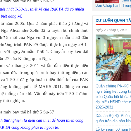
triển
Ban Chấp hành Trun
mới nhất T-50-11, thiết kế của PAK FA đã có nhiều
 biệt đáng kể.
DƯ LUẬN QUAN T
 từ năm 2005. Qua 2 năm phác thảo ý tưởng và
 Nga Alexander Zelin đã ra tuyên bố chính thức
Ngày 2 Tháng 4, 2026
ệ thứ 5 mới của Nga với 3 nguyên mẫu T-50 đầu
 chương trình PAK FA được thực hiện ngày 29-1-
an với nguyên mẫu T-50-1. Chuyến bay kéo dài
 Su-27 của Không quân Nga.
h vào tháng 3-2011 và lần đầu tiên thực hiện
 sau đó. Trong quá trình bay thử nghiệm, các
 và T-50-2 đã giúp hoàn thiện thiết kế của PAK
Quân chủng PK-KQ t
m Hàng không quốc tế MAKS-2011, động cơ của
nghị tổng kết công t
 hệ thống nén khí. Vấn đề này trên T-50-2 được
biểu Quốc hội khóa 
y thử nghiệm.
đại biểu HĐND các 
2026-2031
Dấu ấn Bộ đội Phòn
nh thử nghiệm là điều cần thiết để hoàn thiện công
quân trên địa bàn N
PAK FA cũng không phải là ngoại lệ.
Lễ kỷ niệm 50 năm N