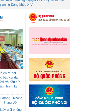
 khai thực hiện Nghị quyết Hội nghị lần thứ ba
g ương Đảng khóa XIV
ÂM
ổ chức hội
ác bầu cử đại
XVI và bầu cử
cấp nhiệm kỳ
g không - Không
am Trung Bộ
gày giải phóng