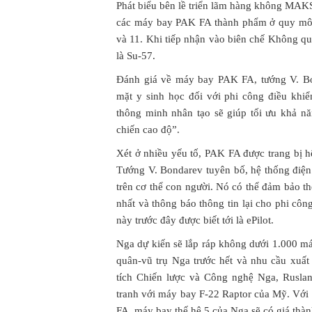
Phát biểu bên lề triển lãm hàng không MAKS
các máy bay PAK FA thành phẩm ở quy mô 
và 11. Khi tiếp nhận vào biên chế Không q
là Su-57.
Đánh giá về máy bay PAK FA, tướng V. Bo
mặt y sinh học đối với phi công điều kh
thông minh nhân tạo sẽ giúp tối ưu khả nă
chiến cao độ”.
Xét ở nhiều yếu tố, PAK FA được trang bị 
Tướng V. Bondarev tuyên bố, hệ thống điện
trên cơ thể con người. Nó có thể đảm bảo th
nhất và thông báo thông tin lại cho phi cô
này trước đây được biết tới là ePilot.
Nga dự kiến sẽ lắp ráp không dưới 1.000 m
quân-vũ trụ Nga trước hết và nhu cầu xuất
tích Chiến lược và Công nghệ Nga, Rusla
tranh với máy bay F-22 Raptor của Mỹ. Với
FA, máy bay thế hệ 5 của Nga sẽ có giá thà