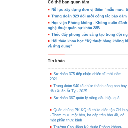
Có thể bạn quan tâm
Nỗ lực xây dựng đơn vị điểm “mẫu mực, ti
Trung đoàn 929 đổi mới công tác bảo đảm 
Học viện Phòng không - Không quân đánh gi
nghệ thuật quân sự khóa 28B
Thúc đẩy phong trào sáng tạo trong đội n
Hội thảo khoa học “Kỹ thuật hàng không hi
và ứng dụng”
Tin khác
Sư đoàn 375 tiếp nhận chiến sĩ mới năm
2021
Trung đoàn 940 tổ chức thành công ban bay
đầu Xuân Ất Tỵ - 2025
Sư đoàn 367 quản lý xăng dầu hiệu quả
Quân chủng PK-KQ tổ chức diễn tập Chỉ hu
- Tham mưu một bên, ba cấp trên bản đồ, có
một phần thực binh
Trường Cao đẳng Kỹ thuật Phòng không-