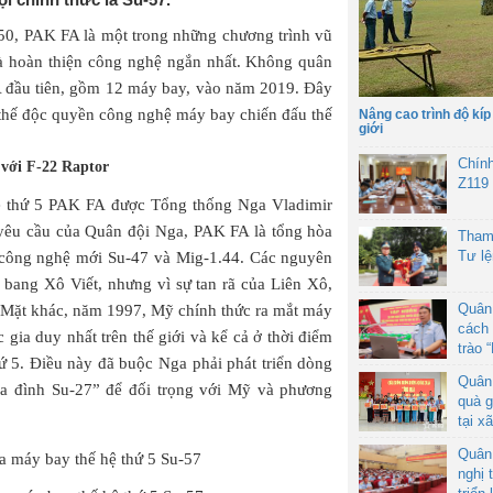
50, PAK FA là một trong những chương trình vũ
 và hoàn thiện công nghệ ngắn nhất. Không quân
A đầu tiên, gồm 12 máy bay, vào năm 2019. Đây
ỡ thế độc quyền công nghệ máy bay chiến đấu thế
Nâng cao trình độ kíp
giới
Chín
 với F-22 Raptor
Z119
ệ thứ 5 PAK FA được Tổng thống Nga Vladimir
 yêu cầu của Quân đội Nga, PAK FA là tổng hòa
Tham
Tư l
công nghệ mới Su-47 và Mig-1.44. Các nguyên
n bang Xô Viết, nhưng vì sự tan rã của Liên Xô,
Quân
ỏ. Mặt khác, năm 1997, Mỹ chính thức ra mắt máy
cách 
 gia duy nhất trên thế giới và kể cả ở thời điểm
trào 
hứ 5. Điều này đã buộc Nga phải phát triển dòng
Quân
ia đình Su-27” để đối trọng với Mỹ và phương
quà g
tại x
Quân
nghị 