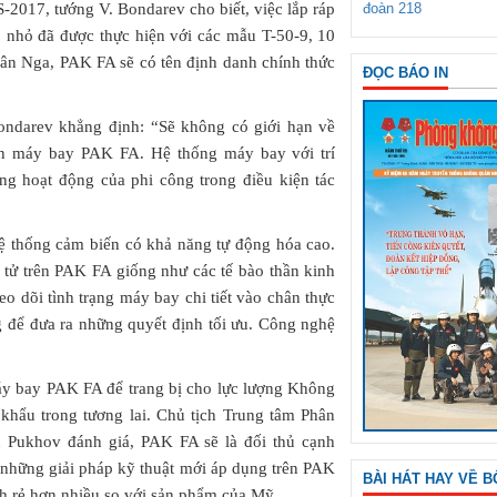
-2017, tướng V. Bondarev cho biết, việc lắp ráp
đoàn 218
nhỏ đã được thực hiện với các mẫu T-50-9, 10
uân Nga, PAK FA sẽ có tên định danh chính thức
ĐỌC BÁO IN
ndarev khẳng định: “Sẽ không có giới hạn về
iển máy bay PAK FA. Hệ thống máy bay với trí
ng hoạt động của phi công trong điều kiện tác
hệ thống cảm biến có khả năng tự động hóa cao.
 tử trên PAK FA giống như các tế bào thần kinh
eo dõi tình trạng máy bay chi tiết vào chân thực
ng để đưa ra những quyết định tối ưu. Công nghệ
áy bay PAK FA để trang bị cho lực lượng Không
 khẩu trong tương lai. Chủ tịch Trung tâm Phân
n Pukhov đánh giá, PAK FA sẽ là đối thủ cạnh
 những giải pháp kỹ thuật mới áp dụng trên PAK
BÀI HÁT HAY VỀ B
nh rẻ hơn nhiều so với sản phẩm của Mỹ.