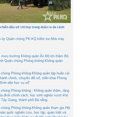
 chiến đấu sở chỉ huy trung đoàn ra đa cảnh
h ủy Quân chủng PK-KQ kiểm tra Nhà máy
 mưu trưởng Không quân Ấn Độ tới thăm Bộ
ệnh Quân chủng Phòng không-Không quân
 chủng Phòng không-Không quân tập huấn cải
hành chính, chuyển đổi số, triển khai Phong
“Bình dân học vụ số”
 chủng Phòng không - Không quân thăm, tặng
ia đình chính sách, học sinh nghèo vượt khó
ã Tây Giang, thành phố Đà nẵng
 chủng Phòng không-Không quân tham gia Hội
toàn quốc nghiên cứu, học tập, quán triệt và