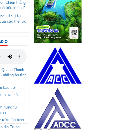
nên Chiến thắng
phủ trên không"
ng luận điệu
của các thế lực
ADIO
g Quang Thanh
 - những ân tình
u bầu trời
i - xưa mà
ảm hứng từ
hình
ơ ước tân binh
ận địa Trung