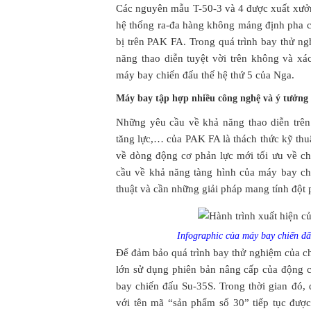
Các nguyên mẫu T-50-3 và 4 được xuất xưở
hệ thống ra-đa hàng không mảng định pha 
bị trên PAK FA. Trong quá trình bay thử n
năng thao diễn tuyệt vời trên không và xá
máy bay chiến đấu thế hệ thứ 5 của Nga.
Máy bay tập hợp nhiều công nghệ và ý tưởng
Những yêu cầu về khả năng thao diễn trên
tăng lực,… của PAK FA là thách thức kỹ th
về dòng động cơ phản lực mới tối ưu về ch
cầu về khả năng tàng hình của máy bay ch
thuật và cần những giải pháp mang tính đột 
Infographic của máy bay chiến đ
Để đảm bảo quá trình bay thử nghiệm của 
lớn sử dụng phiên bản nâng cấp của động c
bay chiến đấu Su-35S. Trong thời gian đó
với tên mã “sản phẩm số 30” tiếp tục được 