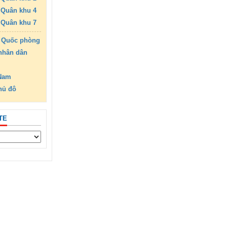
Quân khu 4
Quân khu 7
 Quốc phòng
nhân dân
 Nam
hủ đô
TE