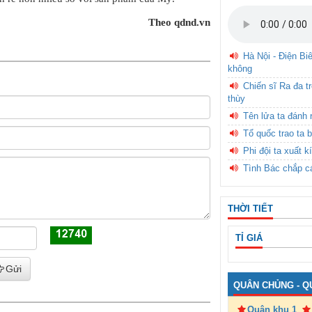
Theo qdnd.vn
Hà Nội - Điện Bi
không
Chiến sĩ Ra đa t
thùy
Tên lửa ta đánh 
Tổ quốc trao ta b
Phi đội ta xuất k
Tình Bác chắp c
THỜI TIẾT
TỈ GIÁ
Gửi
QUÂN CHỦNG - Q
Quân khu 1