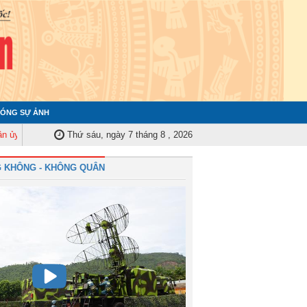
ÓNG SỰ ẢNH
rung ương tập huấn nghiệp vụ công tác kiểm tra, giám sát năm 2025
Thứ sáu, ngày 7 tháng 8 , 2026
Quân
 KHÔNG - KHÔNG QUÂN