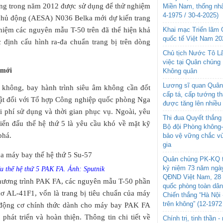
ng trong năm 2012 được sử dụng để thử nghiệm
Miền Nam, thống nhấ
4-1975 / 30-4-2025)
chủ động (AESA) N036 Belka mới dự kiến trang
ghiệm các nguyên mẫu T-50 trên đã thể hiện khả
Khai mạc Triển lãm
quốc tế Việt Nam 20
c định cấu hình ra-đa chuẩn trang bị trên dòng
Chủ tịch Nước Tô L
việc tại Quân chủng
 mới
Không quân
Lương sĩ quan Quân 
 không, bay hành trình siêu âm không cần đốt
cấp tá, cấp tướng t
uật đối với Tổ hợp Công nghiệp quốc phòng Nga
được tăng lên nhiều
i phí sử dụng và thời gian phục vụ. Ngoài, yêu
Thi đua Quyết thắng 
iến đấu thế hệ thứ 5 là yêu cầu khó về mặt kỹ
Bộ đội Phòng không
phá.
bảo vệ vững chắc vù
gia
Quân chủng PK-KQ t
kỷ niệm 73 năm ngày
ấu thế hệ thứ 5 PAK FA. Ảnh: Sputnik
QĐND Việt Nam, 28 
chương trình PAK FA, các nguyên mẫu T-50 phần
quốc phòng toàn dâ
ơ AL-41F1, vốn là trang bị tiêu chuẩn của máy
Chiến thắng “Hà Nội 
trên không” (12-1972
, động cơ chính thức dành cho máy bay PAK FA
phát triển và hoàn thiện. Thông tin chi tiết về
Chính trị, tinh thần 