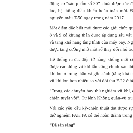
động cơ “sản phẩm số 30” chưa được xác đ
lực, hệ thống điều khiển hoàn toàn mới. 
nguyên mẫu T-50 ngay trong năm 2017.
Một điểm đặc biệt mới được các giới chức q
8 và 9 có khung thân được áp dụng sâu vật 
và tăng khả năng tàng hình của máy bay. N
được tăng cường nhờ một số thay đổi nhỏ tro
Hệ thống ra-đa, điện tử hàng không mới c
được các dòng vũ khí tấn công chính xác t
khí lớn ở trong thân và gốc cánh (tăng khả
vũ khí lớn hơn nhiều so với đối thủ F-22 ở b
“Trong các chuyến bay thử nghiệm vũ khí,
chiến tuyệt vời”, Tư lệnh Không quân-vũ tr
Với các yêu cầu kỹ-chiến thuật đạt được s
thử nghiệm PAK FA có thể hoàn thành trong
“Đã sẵn sàng”