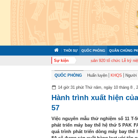
THỜI SỰ
QUỐC PHÒNG
QUÂN CHỦNG PK
uấn cán bộ năm 2026
Trung đoàn Không quân 920 tổ chức Lễ kỷ niệm 50 n
Sự kiện
QUỐC PHÒNG
Huấn luyện
KHQS
Người t
14 giờ:31 phút Thứ năm, ngày 10 tháng 8 , 
Hành trình xuất hiện củ
57
Việc nguyên mẫu thử nghiệm số 11 T-5
phát triển máy bay thế hệ thứ 5 PAK F
quá trình phát triển dòng máy bay thế
FA sẽ được sản xuất hàng loạt với tên g