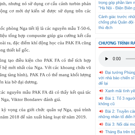
trọng góp phần làm 
ịnh, nhưng nó sử dụng cơ cấu cánh turbin phản
"Hà Nội - Điện Biên 
Động cơ mới dự kiến sẽ được sử dụng trên các
Cảnh giác trước nhữ
chống phá Quân đội 
thù địch
uốc phòng Nga tiết lộ là các nguyên mẫu T-50-6,
liệu tổng hợp compusite giúp gia cường kết cấu
goài ra, đặc điểm khí động học của PAK FA cũng
CHƯƠNG TRÌNH R
ng thiết kế gốc.
ũng tạo điều kiện cho PAK FA có thể tích hợp
hế hệ mới nhất của Nga. Với các khoang chứa vũ
Đại tướng Phùn
 năng tàng hình), PAK FA có thể mang khối lượng
với nhà báo chiến sĩ
ên kia bờ đại dương.
để lại
Xanh mãi tình yê
 các nguyên mẫu PAK FA đã có thấy kết quả tác
Bài 1: Tổ 3 ngườ
ụ Nga, Viktor Bondarev đánh giá.
không cũ
ự kỳ vọng của giới chức quân sự Nga, quá trình
Bài 2: Truyền c
 năm 2018 để sản xuất hàng loạt từ năm 2019.
những nhân tố điển 
Bài 3: Nối dài m
Tháng Ba trên tr