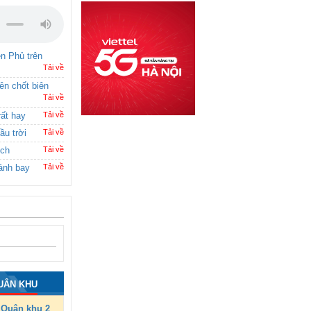
ên Phủ trên
Tải về
rên chốt biên
Tải về
rất hay
Tải về
ầu trời
Tải về
ích
Tải về
ánh bay
Tải về
UÂN KHU
Quân khu 2