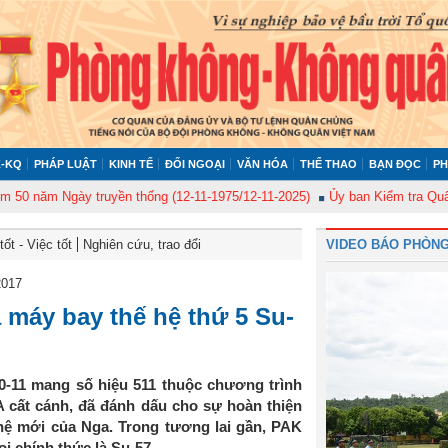
-KQ
PHÁP LUẬT
KINH TẾ
ĐỐI NGOẠI
VĂN HÓA
THỂ THAO
BẠN ĐỌC
PH
ăm Ngày truyền thống (12-11-1975/12-11-2025)
Ủy ban Kiểm tra Quân ủy T
ốt - Việc tốt
Nghiên cứu, trao đổi
VIDEO BÁO PHÒNG
2017
a máy bay thế hệ thứ 5 Su-
0-11 mang số hiệu 511 thuộc chương trình
A cất cánh, đã đánh dấu cho sự hoàn thiện
 hệ mới của Nga. Trong tương lai gần, PAK
ọi chính thức là Su-57.