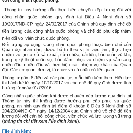
với công nhân quốc phòng.
Thông tư này hướng dẫn thực hiện chuyển xếp lương đối với
công nhân quốc phòng quy định tại Điều 4 Nghị định số
19/2017/NĐ-CP ngày 24/02/2017 của Chính phủ quy định chế độ
tiền lương của công nhân quốc phòng và chế độ phụ cấp thâm
niên đối với viên chức quốc phòng.
Đối tượng áp dụng: Công nhân quốc phòng thuộc biên chế của
Quân đội nhân dân, được bố trí theo vị trí việc làm; thực hiện
nhiệm vụ tại cơ sở sản xuất, sửa chữa, cải tiến, bảo quản vũ khí,
trang bị kỹ thuật quân sự; bảo đảm, phục vụ nhiệm vụ sẵn sàng
chiến đấu, chiến đấu và thực hiện các nhiệm vụ khác của Quân
đội. Các cơ quan, đơn vị, tổ chức và cá nhân có liên quan.
Thông tư gồm 8 điều và các phụ lục, mẫu biểu kèm theo. Hiệu lực
thi hành kể từ ngày 10/10/2017 và các chế độ quy định được tính
hưởng từ ngày 01/7/2016.
Công nhân quốc phòng khi được chuyển xếp lương quy định tại
Thông tư này thì không được hưởng phụ cấp phục vụ quốc
phòng, an ninh quy định tại điểm đ khoản 8 Điều 6 Nghị định số
204/2004/NĐ-CP ngày 14/12/2004 của Chính phủ về chế độ tiền
lương đối với cán bộ, công chức, viên chức và lực lượng vũ trang
(
thông tin chi tiết xem File đính kèm!
).
File đính kèm: