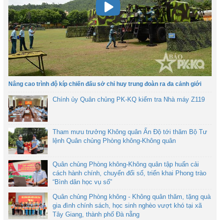
Nâng cao trình độ kíp chiến đấu sở chỉ huy trung đoàn ra đa cảnh giới
Chính ủy Quân chủng PK-KQ kiểm tra Nhà máy Z119
Tham mưu trưởng Không quân Ấn Độ tới thăm Bộ Tư
lệnh Quân chủng Phòng không-Không quân
Quân chủng Phòng không-Không quân tập huấn cải
cách hành chính, chuyển đổi số, triển khai Phong trào
“Bình dân học vụ số”
Quân chủng Phòng không - Không quân thăm, tặng quà
gia đình chính sách, học sinh nghèo vượt khó tại xã
Tây Giang, thành phố Đà nẵng