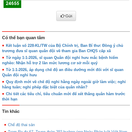
Gửi
Có thể bạn quan tâm
Kết luận số 228-KL/TW của Bộ Chính trị, Ban Bí thư: Đồng ý chủ
trương đưa sĩ quan quân đội về tham gia Ban CHQS cấp xã
Từ ngày 1-1-2026, sĩ quan Quân đội nghỉ hưu mắc bệnh hiểm
nghèo: Nhận hỗ trợ 2 lần mức lương cơ sở mỗi quý
Từ 1-1-2026, áp dụng chế độ an điều dưỡng mới đối với sĩ quan
Quân đội nghỉ hưu
Quy định mới về chế độ nghỉ hằng ngày ngoài giờ làm việc; nghỉ
hằng tuần; nghỉ phép đặc biệt của quân nhân?
Chi tiết các tiêu chí, tiêu chuẩn mới để xét thăng quân hàm trước
thời hạn
Tin khác
Chế độ thai sản
Trạm Ra đa 67, Trung đoàn 292 hưởng ứng Ngày Pháp luật Việt Nam