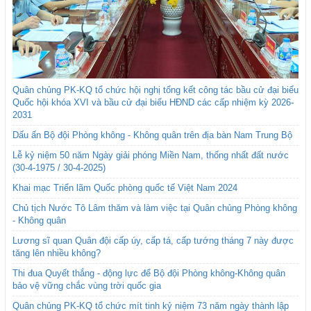
Quân chủng PK-KQ tổ chức hội nghị tổng kết công tác bầu cử đại biểu
Quốc hội khóa XVI và bầu cử đại biểu HĐND các cấp nhiệm kỳ 2026-
2031
Dấu ấn Bộ đội Phòng không - Không quân trên địa bàn Nam Trung Bộ
Lễ kỷ niệm 50 năm Ngày giải phóng Miền Nam, thống nhất đất nước
(30-4-1975 / 30-4-2025)
Khai mạc Triển lãm Quốc phòng quốc tế Việt Nam 2024
Chủ tịch Nước Tô Lâm thăm và làm việc tại Quân chủng Phòng không
- Không quân
Lương sĩ quan Quân đội cấp úy, cấp tá, cấp tướng tháng 7 này được
tăng lên nhiều không?
Thi đua Quyết thắng - động lực để Bộ đội Phòng không-Không quân
bảo vệ vững chắc vùng trời quốc gia
Quân chủng PK-KQ tổ chức mít tinh kỷ niệm 73 năm ngày thành lập