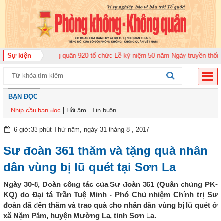
rung đoàn Không quân 920 tổ chức Lễ kỷ niệm 50 năm Ngày truyền thống (12
Sự kiện
BẠN ĐỌC
Nhịp cầu bạn đọc
Hồi âm
Tin buồn
6 giờ:33 phút Thứ năm, ngày 31 tháng 8 , 2017
Sư đoàn 361 thăm và tặng quà nhân
dân vùng bị lũ quét tại Sơn La
Ngày 30-8, Đoàn công tác của Sư đoàn 361 (Quân chủng PK-
KQ) do Đại tá Trần Tuệ Minh - Phó Chủ nhiệm Chính trị Sư
đoàn đã đến thăm và trao quà cho nhân dân vùng bị lũ quét ở
xã Nặm Păm, huyện Mường La, tỉnh Sơn La.