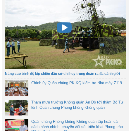
Nâng cao trình độ kíp chiến đấu sở chỉ huy trung đoàn ra đa cảnh giới
Chính ủy Quân chủng PK-KQ kiểm tra Nhà máy Z119
Tham mưu trưởng Không quân Ấn Độ tới thăm Bộ Tư
lệnh Quân chủng Phòng không-Không quân
Quân chủng Phòng không-Không quân tập huấn cải
cách hành chính, chuyển đổi số, triển khai Phong trào