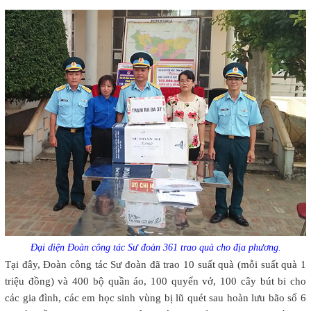
Đại diện Đoàn công tác Sư đoàn 361 trao quà cho địa phương.
Tại đây, Đoàn công tác Sư đoàn đã trao 10 suất quà (mỗi suất quà 1
triệu đồng) và 400 bộ quần áo, 100 quyển vở, 100 cây bút bi cho
các gia đình, các em học sinh vùng bị lũ quét sau hoàn lưu bão số 6