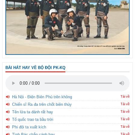
BÀI HÁT HAY VỀ BỘ ĐỘI PK-KQ
Hà Nội - Điện Biên Phủ trên không
Tải về
Chiến sĩ Ra đa trên chốt biên thùy
Tải về
Tên lửa ta đánh rất hay
Tải về
Tổ quốc trao ta bầu trời
Tải về
Phi đội ta xuất kích
Tải về
Tình Bác chắp cánh bay
Tải về