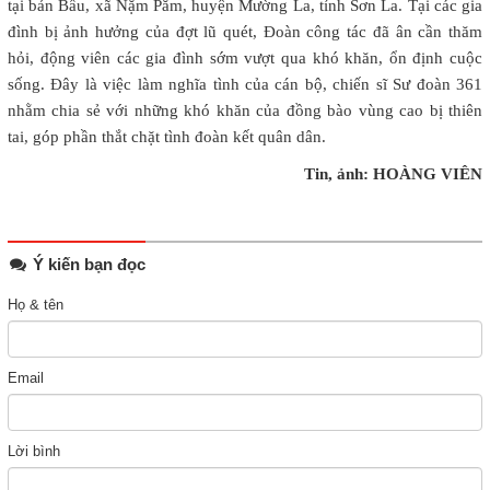
tại bản Bầu, xã Nặm Păm, huyện Mường La, tỉnh Sơn La. Tại các gia
đình bị ảnh hưởng của đợt lũ quét, Đoàn công tác đã ân cần thăm
hỏi, động viên các gia đình sớm vượt qua khó khăn, ổn định cuộc
sống. Đây là việc làm nghĩa tình của cán bộ, chiến sĩ Sư đoàn 361
nhằm chia sẻ với những khó khăn của đồng bào vùng cao bị thiên
tai, góp phần thắt chặt tình đoàn kết quân dân.
Tin, ảnh: HOÀNG VIÊN
Ý kiến bạn đọc
Họ & tên
Email
Lời bình