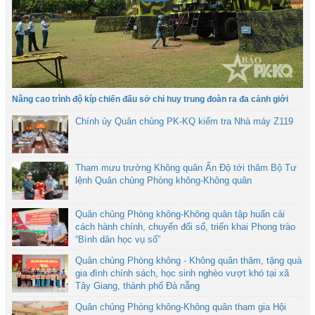
Nâng cao trình độ kíp chiến đấu sở chỉ huy trung đoàn ra đa cảnh giới
Chính ủy Quân chủng PK-KQ kiểm tra Nhà máy Z119
Tham mưu trưởng Không quân Ấn Độ tới thăm Bộ Tư
lệnh Quân chủng Phòng không-Không quân
Quân chủng Phòng không-Không quân tập huấn cải
cách hành chính, chuyển đổi số, triển khai Phong trào
“Bình dân học vụ số”
Quân chủng Phòng không - Không quân thăm, tặng quà
gia đình chính sách, học sinh nghèo vượt khó tại xã
Tây Giang, thành phố Đà nẵng
Quân chủng Phòng không-Không quân tham gia Hội