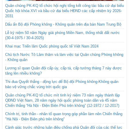
Quân chủng PK-KQ tổ chức hội nghị tổng kết công tác bầu cử đại biểu
Quốc hội khóa XVI và bầu cử đại biểu HĐND các cấp nhiệm kỳ 2026-
2031
Dấu ấn Bộ đội Phòng không - Không quân trên địa bàn Nam Trung Bộ
Lễ kỷ niệm 50 năm Ngày giải phóng Miền Nam, thống nhất đất nước
(30-4-1975 / 30-4-2025)
Khai mạc Triển lãm Quốc phòng quốc tế Việt Nam 2024
Chủ tịch Nước Tô Lâm thăm và làm việc tại Quân chủng Phòng không
- Không quân
Lương sĩ quan Quân đội cấp úy, cấp tá, cấp tướng tháng 7 này được
tăng lên nhiều không?
Thi đua Quyết thắng - động lực để Bộ đội Phòng không-Không quân
bảo vệ vững chắc vùng trời quốc gia
Quân chủng PK-KQ tổ chức mít tinh kỷ niệm 73 năm ngày thành lập
QĐND Việt Nam, 28 năm ngày hội quốc phòng toàn dân và 45 năm
Chiến thắng “Hà Nội - Điện Biên Phủ trên không” (12-1972 / 12-2017)
Chính trị, tinh thần - nhân tố quan trọng góp phần làm nên Chiến thắng
"Hà Nội - Điện Biên phủ trên không"
Cảnh giác trước những luận điệu chống phá Quân đội của các thế lực