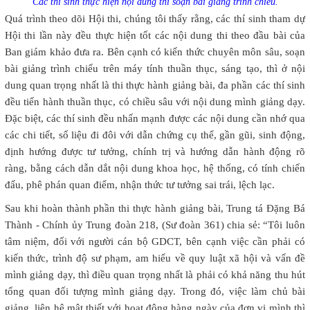
Các thí sinh thực hiện nội dung thi soạn bài giảng trình chiếu.
Quá trình theo dõi Hội thi, chúng tôi thấy rằng, các thí sinh tham dự
Hội thi lần này đều thực hiện tốt các nội dung thi theo đầu bài của
Ban giám khảo đưa ra. Bên cạnh có kiến thức chuyên môn sâu, soạn
bài giảng trình chiếu trên máy tính thuần thục, sáng tạo, thì ở nội
dung quan trọng nhất là thi thực hành giảng bài, đa phần các thí sinh
đều tiến hành thuần thục, có chiều sâu với nội dung mình giảng dạy.
Đặc biệt, các thí sinh đều nhấn mạnh được các nội dung cần nhớ qua
các chi tiết, số liệu đi đôi với dẫn chứng cụ thể, gần gũi, sinh động,
định hướng được tư tưởng, chính trị và hướng dẫn hành động rõ
ràng, bằng cách dẫn dắt nội dung khoa học, hệ thống, có tính chiến
đấu, phê phán quan điểm, nhận thức tư tưởng sai trái, lệch lạc.
Sau khi hoàn thành phần thi thực hành giảng bài, Trung tá Đặng Bá
Thành - Chính ủy Trung đoàn 218, (Sư đoàn 361) chia sẻ: “Tôi luôn
tâm niệm, đối với người cán bộ GDCT, bên cạnh việc cần phải có
kiến thức, trình độ sư phạm, am hiểu về quy luật xã hội và vấn đề
mình giảng dạy, thì điều quan trọng nhất là phải có khả năng thu hút
tổng quan đối tượng mình giảng dạy. Trong đó, việc làm chủ bài
giảng, liên hệ mật thiết với hoạt động hàng ngày của đơn vị mình thì