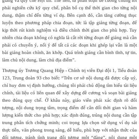
giảng và quy chế Hội thi. Thế nên, từ phần soạn đề cương chúng tôi
phải nghiên cứu kỹ quy chế, phân bố cụ thể thời gian cho từng nội
dung, thậm chí đến từng ví dụ. Bên cạnh đó, cần tăng cường thục
luyện theo phương pháp chia đoạn, tức là tập giảng từng đoạn, để
kịp thời rút kinh nghiệm và điều chỉnh thời gian cho phù hợp. Tuy
nhiên chia đoạn không có nghĩa là cắt rời từng đoạn để giảng mà cần
phải có chuyển ý, nối ý để tất cả các đoạn khi ghép lại vẫn là một
bài giảng hoàn chỉnh, ăn khớp. Quá trình giảng cần bình tĩnh, tự tin,
làm chủ nội dung, làm chủ địa điểm”.
Thượng úy Trương Quang Hiệp - Chính trị viên Đại đội 1, Tiểu đoàn
123, Trung đoàn 93 cho biết: “Trên cơ sở nội dung đã được cấp uỷ,
chỉ huy đơn vị định hướng, chúng tôi phải chủ động tìm hiểu tài liệu
chính, tài liệu có liên quan để xây dựng đề cương và soạn bài giảng
theo đúng quy chế. Ở khâu này, giáo viên phải xác định rõ đối
tượng, nội dung trọng tâm, trọng điểm để cân đối thời gian và hàm
lượng kiến thức cho phù hợp; xác định đúng, trúng nội dung cần tập
trung phân tích chứng minh; coi trọng lựa chọn sử dụng ví dụ sát
thực tiễn, văn phong trong sáng, dễ hiểu, phù hợp với nhận thức của
đối tượng, tránh tình trạng đối tượng một “đàng”, nội dung một