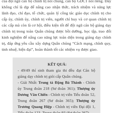
của đội ngũ cán bộ chính trị nói chung, cán bộ GDCT nói riêng. Đây
không chỉ là dịp để nâng cao nhận thức, trách nhiệm và năng lực
lãnh đạo, chỉ đạo, tổ chức, quản lý công tác giáo dục chính trị cho
cấp ủy, chính ủy, chính trị viên, người chỉ huy và cơ quan chính trị
các cấp mà còn là cơ hội, điều kiện tốt để đội ngũ cán bộ giảng dạy
chính trị trong toàn Quân chủng được bồi dưỡng, học tập, trao đổi
kinh nghiệm để nâng cao năng lực toàn diện trong giảng dạy chính
trị, đáp ứng yêu cầu xây dựng Quân chủng “Cách mạng, chính quy,
tinh nhuệ, hiện đại”, hoàn thành tốt các nhiệm vụ được giao.
KẾT QUẢ:
- 49/49 thí sinh tham gia thi đều đạt Cán bộ
giảng dạy chính trị giỏi cấp Quân chủng.
- Giải Nhất:
Trung tá Đặng Bá Thành
- Chính
ủy Trung đoàn 218 (Sư đoàn 361);
Thượng úy
Dương Văn Chiến
- Chính trị viên Tiểu đoàn 52,
Trung đoàn 267 (Sư đoàn 365);
Thượng úy
Trương Quang Hiệp
- Chính trị viên Đại đội 1,
Tiểu đoàn 123, Trung đoàn 93 (Sư đoàn 367).