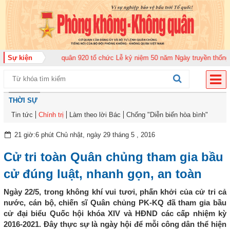
g đoàn Không quân 920 tổ chức Lễ kỷ niệm 50 năm Ngày truyền thống (12-11
Sự kiện
THỜI SỰ
Tin tức
Chính trị
Làm theo lời Bác
Chống "Diễn biến hòa bình"
21 giờ:6 phút Chủ nhật, ngày 29 tháng 5 , 2016
Cử tri toàn Quân chủng tham gia bầu
cử đúng luật, nhanh gọn, an toàn
Ngày 22/5, trong không khí vui tươi, phấn khởi của cử tri cả
nước, cán bộ, chiến sĩ Quân chủng PK-KQ đã tham gia bầu
cử đại biểu Quốc hội khóa XIV và HĐND các cấp nhiệm kỳ
2016-2021. Đây thực sự là ngày hội để mỗi công dân thể hiện