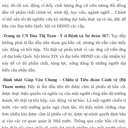
này, tôi rất xúc động vì thấy chất lượng ứng cử viên tương đối đồng
đều về phẩm chất chính trí, trình độ, học vấn, ngành nghề… Chính
vì thế nên tôi đã nghiên cứu kỹ những đại biểu thực sự có tài, đức để
bầu vào Đại biểu Quốc hội và HĐND các cấp.
-Trung úy CN Đào Thị Toan - Y sĩ Bệnh xá Sư đoàn 367:
Tuy đây
không phải là lần đầu tiên tham gia bầu cử, nhưng tôi vẫn cảm thấy
xúc động và hồi hộp. Tôi thật sự phấn khởi vì các ứng cử viên ứng
cử đại biểu Quốc hội khóa XIV và đại biểu HĐND các cấp nhiệm kỳ
này để có đủ phẩm chất, năng lực, xứng đáng là những người đại
biểu của nhân dân.
-Binh nhất Giáp Văn Chung - Chiến sĩ Tiểu đoàn Cảnh vệ (Bộ
Tham mưu):
Đây là lần đầu tiên tôi được cầm lá phiếu đi bầu cử,
được thực hiện quyền và nghĩa vụ của một người công dân đã trưởng
thành, tôi thật sự hồi hộp, xúc động và tự hào. Là một người chiến sĩ
bước vào môi trường quân ngũ chưa lâu, tôi thấy mình chững chạc
hơn nhiều khi được cầm lá phiếu cử tri, được tự mình quyết định bầu
ai vào các cơ quan quản lý Nhà nước. Thông qua cuộc bầu cử này,
bản thân tôi càng thấy rõ vinh dự, trách nhiệm của một người công