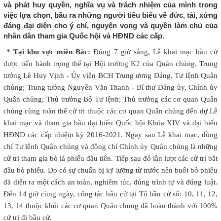
và phát huy quyền, nghĩa vụ và trách nhiệm của mình trong
việc lựa chọn, bầu ra những người tiêu biểu về đức, tài, xứng
đáng đại diện cho ý chí, nguyện vọng và quyền làm chủ của
nhân dân tham gia Quốc hội và HĐND các cấp.
* Tại khu vực miền Bắc:
Đúng 7 giờ sáng, Lễ khai mạc bầu cử
được tiến hành trọng thể tại Hội trường K2 của Quân chủng. Trung
tướng Lê Huy Vịnh - Ủy viên BCH Trung ương Đảng, Tư lệnh Quân
chủng; Trung tướng Nguyễn Văn Thanh - Bí thư Đảng ủy, Chính ủy
Quân chủng; Thủ trưởng Bộ Tư lệnh; Thủ trưởng các cơ quan Quân
chủng cùng toàn thể cử tri thuộc các cơ quan Quân chủng đến dự Lễ
khai mạc và tham gia bầu đại biểu Quốc hội Khóa XIV và đại biểu
HĐND các cấp nhiệm kỳ 2016-2021. Ngay sau Lễ khai mạc, đồng
chí Tư lệnh Quân chủng và đồng chí Chính ủy Quân chủng là những
cử tri tham gia bỏ lá phiếu đầu tiên. Tiếp sau đó lần lượt các cử tri bắt
đầu bỏ phiếu. Do có sự chuẩn bị kỹ lưỡng từ trước nên buổi bỏ phiếu
đã diễn ra một cách an toàn, nghiêm túc, đúng trình tự và đúng luật.
Đến 14 giờ cùng ngày, công tác bầu cử tại Tổ bầu cử số: 10, 11, 12,
13, 14 thuộc khối các cơ quan Quân chủng đã hoàn thành với 100%
cử tri đi bầu cử.