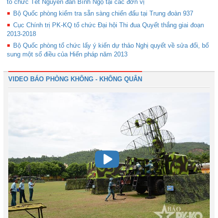
tổ chức Tết Nguyên đán Bính Ngọ tại các đơn vị
Bộ Quốc phòng kiểm tra sẵn sàng chiến đấu tại Trung đoàn 937
Cục Chính trị PK-KQ tổ chức Đại hội Thi đua Quyết thắng giai đoạn
2013-2018
Bộ Quốc phòng tổ chức lấy ý kiến dự thảo Nghị quyết về sửa đổi, bổ
sung một số điều của Hiến pháp năm 2013
VIDEO BÁO PHÒNG KHÔNG - KHÔNG QUÂN