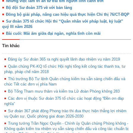
Những việc làm tri ân từ trái tim người lính canh trời
Bộ đội Sư đoàn 375 về với bản làng
Đồng bộ giải pháp, nâng cao hiệu quả thực hiện Chỉ thị 76/CT-BQP
Sư đoàn 375 tổ chức Hội thi “Quân nhân với pháp luật, kỷ luật”
quý III năm 2026
Bài cuối: Mái ấm giữa đại ngàn, nghĩa tình còn mãi
Tin khác
Đảng ủy Sư đoàn 365 ra nghị quyết lãnh đạo nhiệm vụ năm 2019
Quân chủng PK-KQ tổ chức Hội nghị tổng kết công tác thanh tra, tư
pháp, pháp chế năm 2018
Thủ trưởng Bộ Tư lệnh Quân chủng kiểm tra sẵn sàng chiến đấu và
chúc Tết các đơn vị phía Nam
Bộ Tổng Tham mưu thăm và kiểm tra Lữ đoàn Phòng không 283
Các đơn vị thuộc Sư đoàn 375 tổ chức các hoạt động “Đền ơn đáp
nghĩa”
Sư đoàn 367 phát động Phong trào thi đua thực hiện thắng lợi nhiệm
vụ Quân sự, Quốc phòng giai đoạn 2026-2030
Trung tướng Trần Ngọc Quyến - Chính ủy Quân chủng Phòng không -
Không quân kiểm tra nhiệm vụ sẵn sàng chiến đấu và công tác chuẩn bị