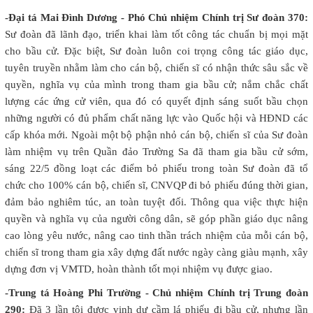
-Đại tá Mai Đình Dương - Phó Chủ nhiệm Chính trị Sư đoàn 370:
Sư đoàn đã lãnh đạo, triển khai làm tốt công tác chuẩn bị mọi mặt
cho bầu cử. Đặc biệt, Sư đoàn luôn coi trọng công tác giáo dục,
tuyên truyền nhằm làm cho cán bộ, chiến sĩ có nhận thức sâu sắc về
quyền, nghĩa vụ của mình trong tham gia bầu cử; nắm chắc chất
lượng các ứng cử viên, qua đó có quyết định sáng suốt bầu chọn
những người có đủ phẩm chất năng lực vào Quốc hội và HĐND các
cấp khóa mới. Ngoài một bộ phận nhỏ cán bộ, chiến sĩ của Sư đoàn
làm nhiệm vụ trên Quần đảo Trường Sa đã tham gia bầu cử sớm,
sáng 22/5 đồng loạt các điểm bỏ phiếu trong toàn Sư đoàn đã tổ
chức cho 100% cán bộ, chiến sĩ, CNVQP đi bỏ phiếu đúng thời gian,
đảm bảo nghiêm túc, an toàn tuyệt đối. Thông qua việc thực hiện
quyền và nghĩa vụ của người công dân, sẽ góp phần giáo dục nâng
cao lòng yêu nước, nâng cao tinh thần trách nhiệm của mỗi cán bộ,
chiến sĩ trong tham gia xây dựng đất nước ngày càng giàu mạnh, xây
dựng đơn vị VMTD, hoàn thành tốt mọi nhiệm vụ được giao.
-Trung tá Hoàng Phi Trường - Chủ nhiệm Chính trị Trung đoàn
290:
Đã 3 lần tôi được vinh dự cầm lá phiếu đi bầu cử, nhưng lần