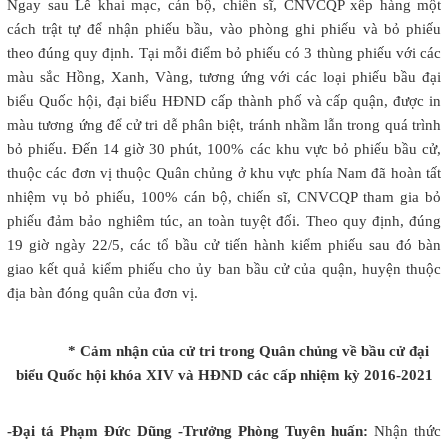
Ngay sau Lễ khai mạc, cán bộ, chiến sĩ, CNVCQP xếp hàng một
cách trật tự để nhận phiếu bầu, vào phòng ghi phiếu và bỏ phiếu
theo đúng quy định. Tại mỗi điểm bỏ phiếu có 3 thùng phiếu với các
màu sắc Hồng, Xanh, Vàng, tương ứng với các loại phiếu bầu đại
biểu Quốc hội, đại biểu HĐND cấp thành phố và cấp quận, được in
màu tương ứng để cử tri dễ phân biệt, tránh nhầm lẫn trong quá trình
bỏ phiếu. Đến 14 giờ 30 phút, 100% các khu vực bỏ phiếu bầu cử,
thuộc các đơn vị thuộc Quân chủng ở khu vực phía Nam đã hoàn tất
nhiệm vụ bỏ phiếu, 100% cán bộ, chiến sĩ, CNVCQP tham gia bỏ
phiếu đảm bảo nghiêm túc, an toàn tuyệt đối. Theo quy định, đúng
19 giờ ngày 22/5, các tổ bầu cử tiến hành kiểm phiếu sau đó bàn
giao kết quả kiểm phiếu cho ủy ban bầu cử của quận, huyện thuộc
địa bàn đóng quân của đơn vị.
* Cảm nhận của cử tri trong Quân chủng về bầu cử đại
biểu Quốc hội khóa XIV và HĐND các cấp nhiệm kỳ 2016-2021
-Đại tá Phạm Đức Dũng -Trưởng Phòng Tuyên huấn:
Nhận thức