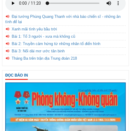
Đại tướng Phùng Quang Thanh với nhà báo chiến sĩ - những ân
tình để lại
Xanh mãi tình yêu bầu trời
Bài 1: Tổ 3 người - xưa mà không cũ
Bài 2: Truyền cảm hứng từ những nhân tố điển hình
Bài 3: Nối dài mơ ước tân binh
Tháng Ba trên trận địa Trung đoàn 218
ĐỌC BÁO IN