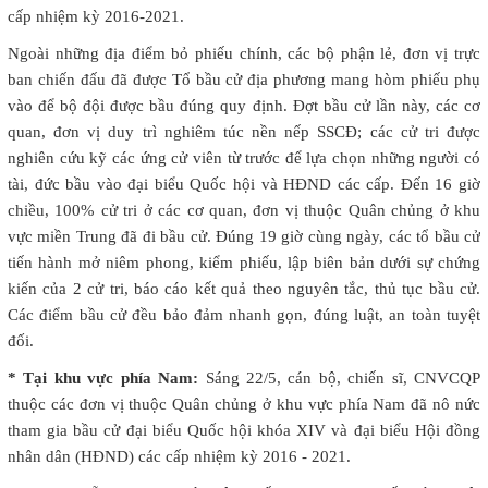
cấp nhiệm kỳ 2016-2021.
Ngoài những địa điểm bỏ phiếu chính, các bộ phận lẻ, đơn vị trực
ban chiến đấu đã được Tổ bầu cử địa phương mang hòm phiếu phụ
vào để bộ đội được bầu đúng quy định. Đợt bầu cử lần này, các cơ
quan, đơn vị duy trì nghiêm túc nền nếp SSCĐ; các cử tri được
nghiên cứu kỹ các ứng cử viên từ trước để lựa chọn những người có
tài, đức bầu vào đại biểu Quốc hội và HĐND các cấp. Đến 16 giờ
chiều, 100% cử tri ở các cơ quan, đơn vị thuộc Quân chủng ở khu
vực miền Trung đã đi bầu cử. Đúng 19 giờ cùng ngày, các tổ bầu cử
tiến hành mở niêm phong, kiểm phiếu, lập biên bản dưới sự chứng
kiến của 2 cử tri, báo cáo kết quả theo nguyên tắc, thủ tục bầu cử.
Các điểm bầu cử đều bảo đảm nhanh gọn, đúng luật, an toàn tuyệt
đối.
* Tại khu vực phía Nam:
Sáng 22/5, cán bộ, chiến sĩ, CNVCQP
thuộc các đơn vị thuộc Quân chủng ở khu vực phía Nam đã nô nức
tham gia bầu cử đại biểu Quốc hội khóa XIV và đại biểu Hội đồng
nhân dân (HĐND) các cấp nhiệm kỳ 2016 - 2021.