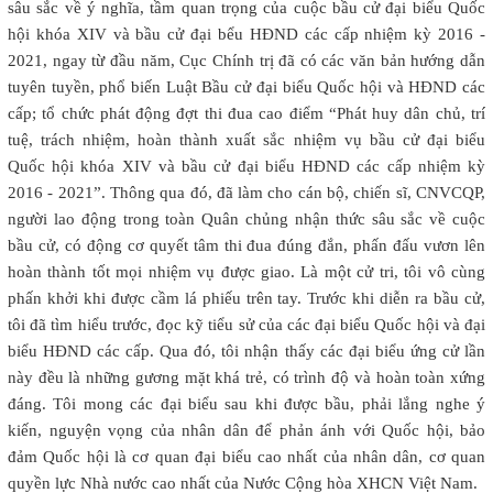
sâu sắc về ý nghĩa, tầm quan trọng của cuộc bầu cử đại biểu Quốc
hội khóa XIV và bầu cử đại bểu HĐND các cấp nhiệm kỳ 2016 -
2021, ngay từ đầu năm, Cục Chính trị đã có các văn bản hướng dẫn
tuyên tuyền, phổ biến Luật Bầu cử đại biểu Quốc hội và HĐND các
cấp; tổ chức phát động đợt thi đua cao điểm “Phát huy dân chủ, trí
tuệ, trách nhiệm, hoàn thành xuất sắc nhiệm vụ bầu cử đại biểu
Quốc hội khóa XIV và bầu cử đại biểu HĐND các cấp nhiệm kỳ
2016 - 2021”. Thông qua đó, đã làm cho cán bộ, chiến sĩ, CNVCQP,
người lao động trong toàn Quân chủng nhận thức sâu sắc về cuộc
bầu cử, có động cơ quyết tâm thi đua đúng đắn, phấn đấu vươn lên
hoàn thành tốt mọi nhiệm vụ được giao. Là một cử tri, tôi vô cùng
phấn khởi khi được cầm lá phiếu trên tay. Trước khi diễn ra bầu cử,
tôi đã tìm hiểu trước, đọc kỹ tiểu sử của các đại biểu Quốc hội và đại
biểu HĐND các cấp. Qua đó, tôi nhận thấy các đại biểu ứng cử lần
này đều là những gương mặt khá trẻ, có trình độ và hoàn toàn xứng
đáng. Tôi mong các đại biểu sau khi được bầu, phải lắng nghe ý
kiến, nguyện vọng của nhân dân để phản ánh với Quốc hội, bảo
đảm Quốc hội là cơ quan đại biểu cao nhất của nhân dân, cơ quan
quyền lực Nhà nước cao nhất của Nước Cộng hòa XHCN Việt Nam.