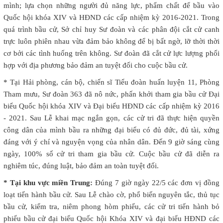
mình; lựa chọn những người đủ năng lực, phẩm chất để bầu vào
Quốc hội khóa XIV và HĐND các cấp nhiệm kỳ 2016-2021. Trong
quá trình bầu cử, Sở chỉ huy Sư đoàn và các phân đội cắt cử canh
trực luôn phiên nhau vừa đảm bảo không để bị bất ngờ, lỡ thời thời
cơ bởi các tình huống trên không. Sư đoàn đã cắt cử lực lượng phối
hợp với địa phương bảo đảm an tuyệt đối cho cuộc bầu cử.
* Tại Hải phòng, cán bộ, chiến sĩ Tiểu đoàn huấn luyện 11, Phòng
Tham mưu, Sư đoàn 363 đã nô nức, phấn khởi tham gia bầu cử Đại
biểu Quốc hội khóa XIV và Đại biểu HĐND các cấp nhiệm kỳ 2016
- 2021. Sau Lễ khai mạc ngắn gọn, các cử tri đã thực hiện quyền
công dân của mình bầu ra những đại biểu có đủ đức, đủ tài, xứng
đáng với ý chí và nguyện vọng của nhân dân. Đến 9 giờ sáng cùng
ngày, 100% số cử tri tham gia bầu cử. Cuộc bầu cử đã diễn ra
nghiêm túc, đúng luật, bảo đảm an toàn tuyệt đối.
* Tại khu vực miền Trung:
Đúng 7 giờ ngày 22/5 các đơn vị đồng
loạt tiến hành bầu cử. Sau Lễ chào cờ, phổ biến nguyên tắc, thủ tục
bầu cử, kiểm tra, niêm phong hòm phiếu, các cử tri tiến hành bỏ
phiếu bầu cử đại biểu Quốc hội Khóa XIV và đại biểu HĐND các