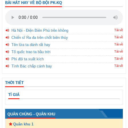
BÀI HÁT HAY VỀ BỘ ĐỘI PK-KQ
Hà Nội - Điện Biên Phủ trên không
Tải về
Chiến sĩ Ra đa trên chốt biên thùy
Tải về
Tên lửa ta đánh rất hay
Tải về
Tổ quốc trao ta bầu trời
Tải về
Phi đội ta xuất kích
Tải về
Tình Bác chắp cánh bay
Tải về
THỜI TIẾT
TỈ GIÁ
QUÂN CHỦNG - QUÂN KHU
Quân khu 1