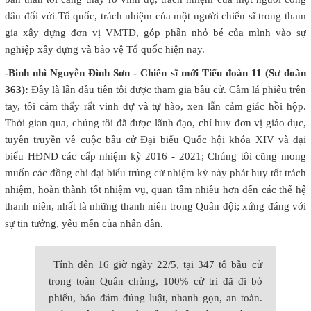
dân đối với Tổ quốc, trách nhiệm của một người chiến sĩ trong tham
gia xây dựng đơn vị VMTD, góp phần nhỏ bé của mình vào sự
nghiệp xây dựng và bảo vệ Tổ quốc hiện nay.
-Binh nhì Nguyễn Đình Sơn - Chiến sĩ mới Tiểu đoàn 11 (Sư đoàn
363):
Đây là lần đầu tiên tôi được tham gia bầu cử. Cầm lá phiếu trên
tay, tôi cảm thấy rất vinh dự và tự hào, xen lẫn cảm giác hồi hộp.
Thời gian qua, chúng tôi đã được lãnh đạo, chỉ huy đơn vị giáo dục,
tuyên truyền về cuộc bầu cử Đại biểu Quốc hội khóa XIV và đại
biểu HĐND các cấp nhiệm kỳ 2016 - 2021; Chúng tôi cũng mong
muốn các đồng chí đại biểu trúng cử nhiệm kỳ này phát huy tốt trách
nhiệm, hoàn thành tốt nhiệm vụ, quan tâm nhiều hơn đến các thế hệ
thanh niên, nhất là những thanh niên trong Quân đội; xứng đáng với
sự tin tưởng, yêu mến của nhân dân.
Tính đến 16 giờ ngày 22/5, tại 347 tổ bầu cử
trong toàn Quân chủng, 100% cử tri đã đi bỏ
phiếu, bảo đảm đúng luật, nhanh gọn, an toàn.