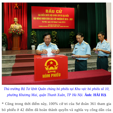
Thủ trưởng Bộ Tư lệnh Quân chủng bỏ phiếu tại Khu vực bỏ phiếu số 10,
phường Khương Mai, quận Thanh Xuân, TP Hà Nội.
Ảnh: HẢI HẠ
* Cũng trong thời điểm này, 100% cử tri của Sư đoàn 361 tham gia
bỏ phiếu ở 42 điểm đã hoàn thành quyền và nghĩa vụ công dân của