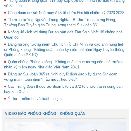
Trung đoàn Không quân 917 bay cấp cứu bệnh nhân từ đảo An Bang
về đất liền
Công đoàn cơ sở Nhà máy A45 tổ chức Đại hội nhiệm kỳ 2023-2028
Thượng tướng Nguyễn Trọng Nghĩa - Bí thư Trung ương Đảng,
Trưởng Ban Tuyên giáo Trung ương thăm Sư đoàn 361
Không để địch lợi dụng Dự án sân golf Tân Sơn Nhất để chống phá
Quân đội
Dâng hương tưởng niệm Chủ tịch Hồ Chí Minh và các anh hùng liệt
sĩ Phòng không - Không quân nhân kỷ niệm 58 năm Ngày truyền thống
Quân chủng PK-KQ
Quân chủng Phòng không - Không quân chúc mừng các nhà trường
nhân kỷ niệm ngày Nhà giáo Việt Nam 20-11
Đảng ủy Sư đoàn 365 ra Nghị quyết lãnh đạo xây dựng Sư đoàn
vững mạnh toàn diện “mẫu mực, tiêu biểu”
Các Trung đoàn thuộc Sư đoàn 370 và 372 tổ chức thành công ban
bay đầu Xuân
Ý thức, niềm tin và trách nhiệm
VIDEO BÁO PHÒNG KHÔNG - KHÔNG QUÂN