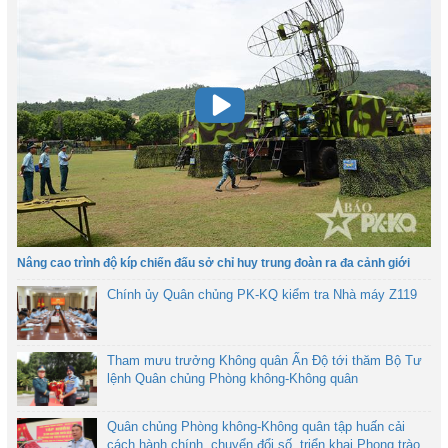
Nâng cao trình độ kíp chiến đấu sở chỉ huy trung đoàn ra đa cảnh giới
Chính ủy Quân chủng PK-KQ kiểm tra Nhà máy Z119
Tham mưu trưởng Không quân Ấn Độ tới thăm Bộ Tư
lệnh Quân chủng Phòng không-Không quân
Quân chủng Phòng không-Không quân tập huấn cải
cách hành chính, chuyển đổi số, triển khai Phong trào