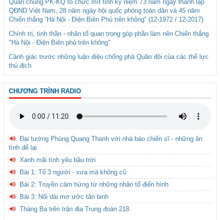
Quân chủng PK-KQ tổ chức mít tinh kỷ niệm 73 năm ngày thành lập
QĐND Việt Nam, 28 năm ngày hội quốc phòng toàn dân và 45 năm
Chiến thắng “Hà Nội - Điện Biên Phủ trên không” (12-1972 / 12-2017)
Chính trị, tinh thần - nhân tố quan trọng góp phần làm nên Chiến thắng
"Hà Nội - Điện Biên phủ trên không"
Cảnh giác trước những luận điệu chống phá Quân đội của các thế lực
thù địch
CHƯƠNG TRÌNH RADIO
Đại tướng Phùng Quang Thanh với nhà báo chiến sĩ - những ân
tình để lại
Xanh mãi tình yêu bầu trời
Bài 1: Tổ 3 người - xưa mà không cũ
Bài 2: Truyền cảm hứng từ những nhân tố điển hình
Bài 3: Nối dài mơ ước tân binh
Tháng Ba trên trận địa Trung đoàn 218