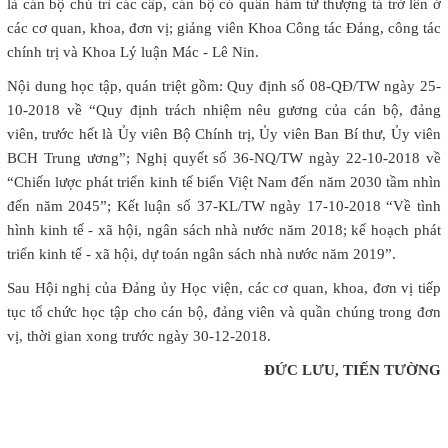
là cán bộ chủ trì các cấp, cán bộ có quân hàm từ thượng tá trở lên ở
các cơ quan, khoa, đơn vị; giảng viên Khoa Công tác Đảng, công tác
chính trị và Khoa Lý luận Mác - Lê Nin.
Nội dung học tập, quán triệt gồm: Quy định số 08-QĐ/TW ngày 25-
10-2018 về “Quy định trách nhiệm nêu gương của cán bộ, đảng
viên, trước hết là Ủy viên Bộ Chính trị, Ủy viên Ban Bí thư, Ủy viên
BCH Trung ương”; Nghị quyết số 36-NQ/TW ngày 22-10-2018 về
“Chiến lược phát triển kinh tế biển Việt Nam đến năm 2030 tầm nhìn
đến năm 2045”; Kết luận số 37-KL/TW ngày 17-10-2018 “Về tình
hình kinh tế - xã hội, ngân sách nhà nước năm 2018; kế hoạch phát
triển kinh tế - xã hội, dự toán ngân sách nhà nước năm 2019”.
Sau Hội nghị của Đảng ủy Học viện, các cơ quan, khoa, đơn vị tiếp
tục tổ chức học tập cho cán bộ, đảng viên và quần chúng trong đơn
vị, thời gian xong trước ngày 30-12-2018.
ĐỨC LƯU, TIẾN TƯỜNG