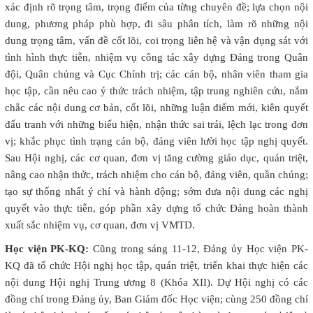
xác định rõ trọng tâm, trọng điểm của từng chuyên đề; lựa chọn nội
dung, phương pháp phù hợp, đi sâu phân tích, làm rõ những nội
dung trọng tâm, vấn đề cốt lõi, coi trọng liên hệ và vận dụng sát với
tình hình thực tiễn, nhiệm vụ công tác xây dựng Đảng trong Quân
đội, Quân chủng và Cục Chính trị; các cán bộ, nhân viên tham gia
học tập, cần nêu cao ý thức trách nhiệm, tập trung nghiên cứu, nắm
chắc các nội dung cơ bản, cốt lõi, những luận điểm mới, kiên quyết
đấu tranh với những biểu hiện, nhận thức sai trái, lệch lạc trong đơn
vị; khắc phục tình trạng cán bộ, đảng viên lười học tập nghị quyết.
Sau Hội nghị, các cơ quan, đơn vị tăng cường giáo dục, quán triệt,
nâng cao nhận thức, trách nhiệm cho cán bộ, đảng viên, quần chúng;
tạo sự thống nhất ý chí và hành động; sớm đưa nội dung các nghị
quyết vào thực tiễn, góp phần xây dựng tổ chức Đảng hoàn thành
xuất sắc nhiệm vụ, cơ quan, đơn vị VMTD.
Học viện PK-KQ:
Cũng trong sáng 11-12, Đảng ủy Học viện PK-
KQ đã tổ chức Hội nghị học tập, quán triệt, triển khai thực hiện các
nội dung Hội nghị Trung ương 8 (Khóa XII). Dự Hội nghị có các
đồng chí trong Đảng ủy, Ban Giám đốc Học viện; cùng 250 đồng chí