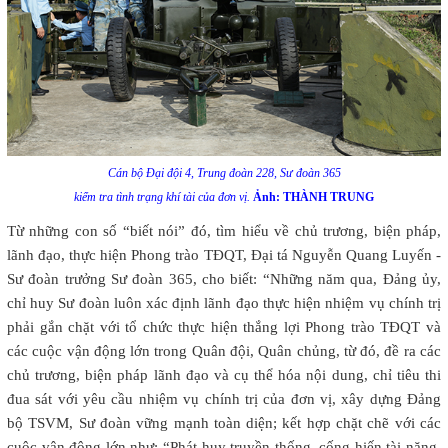
Cán bộ Đại đội 4, Trung đoàn 228, Sư đoàn 365
kiểm tra tình trạng khí tài của đơn vị.
Ảnh: THÀNH TRUNG
Từ những con số “biết nói” đó, tìm hiểu về chủ trương, biện pháp,
lãnh đạo, thực hiện Phong trào TĐQT, Đại tá Nguyễn Quang Luyến -
Sư đoàn trưởng Sư đoàn 365, cho biết: “Những năm qua, Đảng ủy,
chỉ huy Sư đoàn luôn xác định lãnh đạo thực hiện nhiệm vụ chính trị
phải gắn chặt với tổ chức thực hiện thắng lợi Phong trào TĐQT và
các cuộc vận động lớn trong Quân đội, Quân chủng, từ đó, đề ra các
chủ trương, biện pháp lãnh đạo và cụ thể hóa nội dung, chỉ tiêu thi
đua sát với yêu cầu nhiệm vụ chính trị của đơn vị, xây dựng Đảng
bộ TSVM, Sư đoàn vững mạnh toàn diện; kết hợp chặt chẽ với các
cuộc vận động lớn như: “Phát huy truyền thống, cống hiến tài năng,