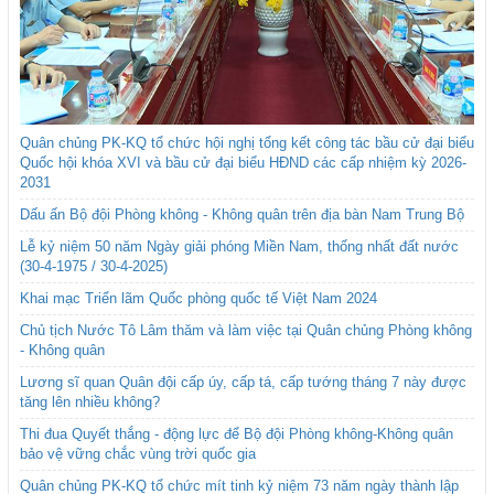
Quân chủng PK-KQ tổ chức hội nghị tổng kết công tác bầu cử đại biểu
Quốc hội khóa XVI và bầu cử đại biểu HĐND các cấp nhiệm kỳ 2026-
2031
Dấu ấn Bộ đội Phòng không - Không quân trên địa bàn Nam Trung Bộ
Lễ kỷ niệm 50 năm Ngày giải phóng Miền Nam, thống nhất đất nước
(30-4-1975 / 30-4-2025)
Khai mạc Triển lãm Quốc phòng quốc tế Việt Nam 2024
Chủ tịch Nước Tô Lâm thăm và làm việc tại Quân chủng Phòng không
- Không quân
Lương sĩ quan Quân đội cấp úy, cấp tá, cấp tướng tháng 7 này được
tăng lên nhiều không?
Thi đua Quyết thắng - động lực để Bộ đội Phòng không-Không quân
bảo vệ vững chắc vùng trời quốc gia
Quân chủng PK-KQ tổ chức mít tinh kỷ niệm 73 năm ngày thành lập