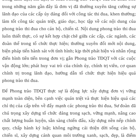
trong những năm gần đây là đơn vị đã thường xuyên tăng cường sự
lãnh đạo của các cấp ủy đảng đối với công tác thi đua, khen thưởng;
làm tốt công tác quán triệt, giáo dục, học tập về các nội dung của
phong trào thi đua cho cán bộ, chiến sĩ. Nội dung phong trào thi đua
luôn thiết thực, có sự kết hợp chặt chẽ giữa các cấp, các ngành, các
đoàn thể trong tổ chức thực hiện; thường xuyên đổi mới nội dung,
biện pháp tiến hành sát với tình hình; kịp thời phát hiện và nhân rộng
điển hình tiên tiến trong đơn vị; gắn Phong trào TĐQT với các cuộc
vận động lớn; phát huy vai trò của chính ủy, chính trị viên, cơ quan
chính trị trong lãnh đạo, hướng dẫn tổ chức thực hiện hiệu quả
phong trào thi đua.
Để Phong trào TĐQT thực sự là động lực xây dựng đơn vị vững
mạnh toàn diện, bên cạnh việc quán triệt và thực hiện hiệu quả các
chỉ thị của cấp trên về đẩy mạnh các phong trào thi đua, Sư đoàn đã
chú trọng xây dựng tổ chức đảng trong sạch, vững mạnh, nâng cao
chất lượng huấn luyện, sẵn sàng chiến đấu, xây dựng nền nếp chính
quy, chấp hành kỷ luật; không ngừng cải thiện đời sống cán bộ,
chiến sĩ, xây dựng cảnh quan môi trường xanh, sạch, đẹp, là điểm