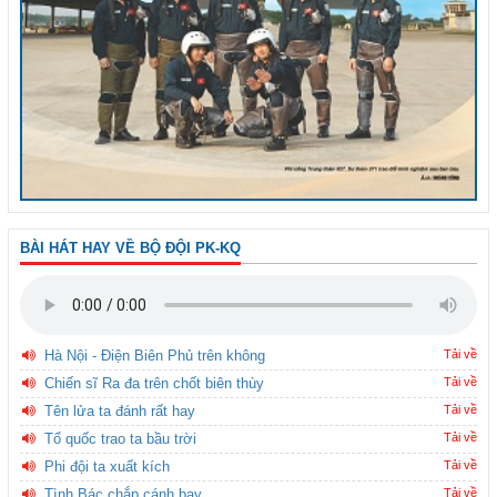
BÀI HÁT HAY VỀ BỘ ĐỘI PK-KQ
Hà Nội - Điện Biên Phủ trên không
Tải về
Chiến sĩ Ra đa trên chốt biên thùy
Tải về
Tên lửa ta đánh rất hay
Tải về
Tổ quốc trao ta bầu trời
Tải về
Phi đội ta xuất kích
Tải về
Tình Bác chắp cánh bay
Tải về