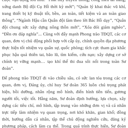
xứng danh Bộ đội Cụ Hồ thời kỳ mới”; “Quản lý khai thác vũ khí,
trang thiết bị kỹ thuật tốt, bền, an toàn, tiết kiệm và an toàn giao
thông”, “Ngành Hậu cần Quân đội làm theo lời Bác Hồ dạy”, “Quân
đội chung sức xây dựng nông thôn mới”, “Xóa đói giảm nghèo”,
“Đền ơn đáp nghĩa”... Cùng với đẩy mạnh Phong trào TĐQT, các cơ
quan, đơn vị chủ động phối hợp với cấp ủy, chính quyền địa phương
thực hiện tốt nhiệm vụ quân sự, quốc phòng; tích cực tham gia khắc
phục hậu quả thiên tai, bão lũ, tìm kiếm, cứu nạn; xây dựng cơ sở
chính trị vững mạnh… tạo khí thế thi đua sôi nổi trong toàn Sư
đoàn”.
Để phong trào TĐQT đi vào chiều sâu, có sức lan tỏa trong các cơ
quan, đơn vị, Đảng ủy, chỉ huy Sư đoàn 365 luôn chú trọng phát
hiện, bồi dưỡng, nhân rộng mô hình, điển hình tiên tiến, gương
người tốt, việc tốt. Hằng năm, Sư đoàn định hướng, lựa chọn, xây
dựng các tiêu chí, mô hình, tập trung vào những đơn vị và cá nhân
trực tiếp làm nhiệm vụ quan trọng, nơi khó khăn, gian khổ; đồng
thời, hướng dẫn cá nhân, tập thể chủ động nghiên cứu, đăng ký
phương pháp, cách làm cụ thể. Trong quá trình thực hiện, Sư đoàn