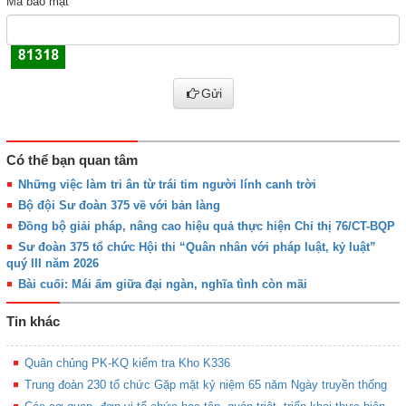
Mã bảo mật
Gửi
Có thể bạn quan tâm
Những việc làm tri ân từ trái tim người lính canh trời
Bộ đội Sư đoàn 375 về với bản làng
Đồng bộ giải pháp, nâng cao hiệu quả thực hiện Chỉ thị 76/CT-BQP
Sư đoàn 375 tổ chức Hội thi “Quân nhân với pháp luật, kỷ luật”
quý III năm 2026
Bài cuối: Mái ấm giữa đại ngàn, nghĩa tình còn mãi
Tin khác
Quân chủng PK-KQ kiểm tra Kho K336
Trung đoàn 230 tổ chức Gặp mặt kỷ niệm 65 năm Ngày truyền thống