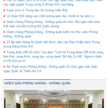
Các cơ quan, đơn vị tổ chức học tập, quán triệt, triển khai thực hiện
các nghị quyết Trung ương 8 (Khóa XII) của Đảng
Xuân sớm ở Trung tâm Đo lường miền Bắc
Lữ đoàn 918 nâng cao chất lượng giáo dục chính trị tại đơn vị
Quân chủng Phòng không - Không quân tổ chức Hội nghị triển khai
Kết luận của Bộ trưởng Bộ Quốc phòng
Quân chủng Phòng không - Không quân kiểm tra Học viện Phòng
không - Không quân
23 đại biểu Đảng bộ Quân đội được bầu vào Ban Chấp hành Trung
ương Đảng khóa XIII
Trung đoàn 295 tổ chức Tọa đàm “Tuổi trẻ Trung đoàn 295 khát vọng,
bản lĩnh, xung kích, sáng tạo, xứng danh “Bộ đội Cụ Hồ”, Người chiến
sĩ PK-KQ ưu tú”
Bộ Tham mưu Phòng không - Không quân tổ chức gặp mặt nhân
ngày Quốc tế Thiếu nhi 1-6
VIDEO BÁO PHÒNG KHÔNG - KHÔNG QUÂN