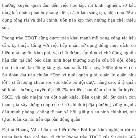
thường xuyên quan tâm đến việc học tập, rút kinh nghiệm, sơ kết,
tổng kết nhằm phát huy sáng kiến, cách làm sáng tạo, hiệu quả để áp
dụng rộng rãi và điều chỉnh, uốn nắn kịp thời những hạn chế, thiếu
sót.
Phong trào TĐQT cũng được triển khai mạnh mẽ trong công tác hậu
cần, kỹ thuật. Cùng với việc tiếp nhận, sử dụng đúng mục đích, có
hiệu quả nguồn kinh phí, vật chất được cấp; đơn vị chủ động nguồn
hậu cần tại chỗ bảo đảm sinh hoạt thường xuyên của bộ đội, đồng
thời tích cực lao động tăng gia sản xuất. Đến nay, 100% đơn vị của
Sư đoàn đạt tiêu chuẩn “Đơn vị nuôi quân giỏi, quản lý quân nhu
tốt”; chất lượng chăm sóc sức khỏe bộ đội được nâng cao, tỉ lệ quân
số khỏe thường xuyên đạt 98,7% trở lên, bảo đảm cho huấn luyện,
SSCĐ và các nhiệm vụ đột xuất khác. Bên cạnh đó, Sư đoàn còn
tham gia xây dựng củng cố cơ sở chính trị địa phương vững mạnh;
đấu tranh phòng, chống tệ nạn xã hội, giữ gìn an ninh chính trị, trật
tự an toàn xã hội trên địa bàn đóng quân.
Đại tá Hoàng Văn Lâu cho biết thêm: Bài học kinh nghiệm rút ra
trong lãnh đạo, chỉ đạo, tổ chức Phong trào TĐQT của Sư đoàn 365