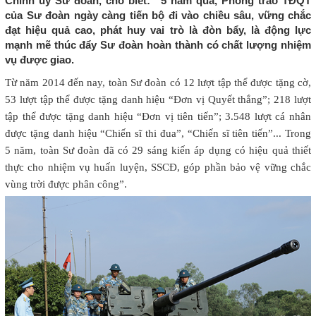
Chính ủy Sư đoàn, cho biết: “5 năm qua, Phong trào TĐQT
của Sư đoàn ngày càng tiến bộ đi vào chiều sâu, vững chắc
đạt hiệu quả cao, phát huy vai trò là đòn bẩy, là động lực
mạnh mẽ thúc đẩy Sư đoàn hoàn thành có chất lượng nhiệm
vụ được giao.
Từ năm 2014 đến nay, toàn Sư đoàn có 12 lượt tập thể được tặng cờ,
53 lượt tập thể được tặng danh hiệu “Đơn vị Quyết thắng”; 218 lượt
tập thể được tặng danh hiệu “Đơn vị tiên tiến”; 3.548 lượt cá nhân
được tặng danh hiệu “Chiến sĩ thi đua”, “Chiến sĩ tiên tiến”... Trong
5 năm, toàn Sư đoàn đã có 29 sáng kiến áp dụng có hiệu quả thiết
thực cho nhiệm vụ huấn luyện, SSCĐ, góp phần bảo vệ vững chắc
vùng trời được phân công”.