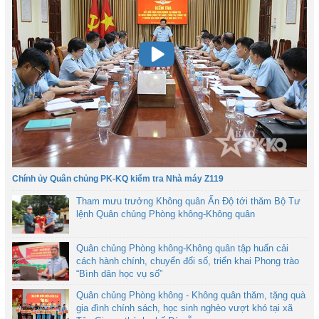
Chính ủy Quân chủng PK-KQ kiểm tra Nhà máy Z119
Tham mưu trưởng Không quân Ấn Độ tới thăm Bộ Tư
lệnh Quân chủng Phòng không-Không quân
Quân chủng Phòng không-Không quân tập huấn cải
cách hành chính, chuyển đổi số, triển khai Phong trào
“Bình dân học vụ số”
Quân chủng Phòng không - Không quân thăm, tặng quà
gia đình chính sách, học sinh nghèo vượt khó tại xã