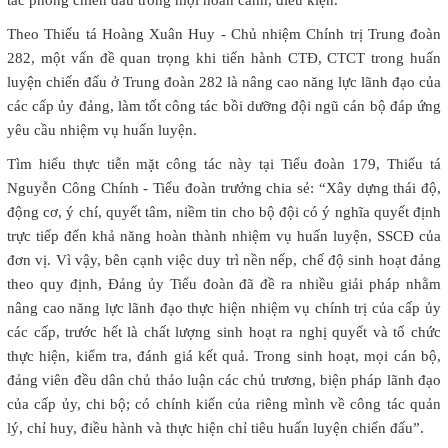
Theo Thiếu tá Hoàng Xuân Huy - Chủ nhiệm Chính trị Trung đoàn
282, một vấn đề quan trọng khi tiến hành CTĐ, CTCT trong huấn
luyện chiến đấu ở Trung đoàn 282 là nâng cao năng lực lãnh đạo của
các cấp ủy đảng, làm tốt công tác bồi dưỡng đội ngũ cán bộ đáp ứng
yêu cầu nhiệm vụ huấn luyện.
Tìm hiểu thực tiễn mặt công tác này tại Tiểu đoàn 179, Thiếu tá
Nguyễn Công Chính - Tiểu đoàn trưởng chia sẻ: “Xây dựng thái độ,
động cơ, ý chí, quyết tâm, niềm tin cho bộ đội có ý nghĩa quyết định
trực tiếp đến khả năng hoàn thành nhiệm vụ huấn luyện, SSCĐ của
đơn vị. Vì vậy, bên cạnh việc duy trì nền nếp, chế độ sinh hoạt đảng
theo quy định, Đảng ủy Tiểu đoàn đã đề ra nhiều giải pháp nhằm
nâng cao năng lực lãnh đạo thực hiện nhiệm vụ chính trị của cấp ủy
các cấp, trước hết là chất lượng sinh hoạt ra nghị quyết và tổ chức
thực hiện, kiểm tra, đánh giá kết quả. Trong sinh hoạt, mọi cán bộ,
đảng viên đều dân chủ thảo luận các chủ trương, biện pháp lãnh đạo
của cấp ủy, chi bộ; có chính kiến của riêng mình về công tác quản
lý, chỉ huy, điều hành và thực hiện chỉ tiêu huấn luyện chiến đấu”.