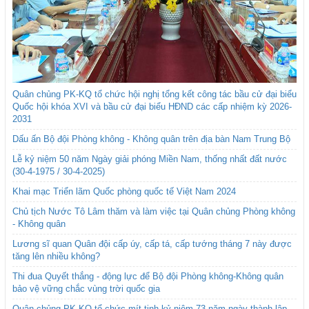
Quân chủng PK-KQ tổ chức hội nghị tổng kết công tác bầu cử đại biểu
Quốc hội khóa XVI và bầu cử đại biểu HĐND các cấp nhiệm kỳ 2026-
2031
Dấu ấn Bộ đội Phòng không - Không quân trên địa bàn Nam Trung Bộ
Lễ kỷ niệm 50 năm Ngày giải phóng Miền Nam, thống nhất đất nước
(30-4-1975 / 30-4-2025)
Khai mạc Triển lãm Quốc phòng quốc tế Việt Nam 2024
Chủ tịch Nước Tô Lâm thăm và làm việc tại Quân chủng Phòng không
- Không quân
Lương sĩ quan Quân đội cấp úy, cấp tá, cấp tướng tháng 7 này được
tăng lên nhiều không?
Thi đua Quyết thắng - động lực để Bộ đội Phòng không-Không quân
bảo vệ vững chắc vùng trời quốc gia
Quân chủng PK-KQ tổ chức mít tinh kỷ niệm 73 năm ngày thành lập