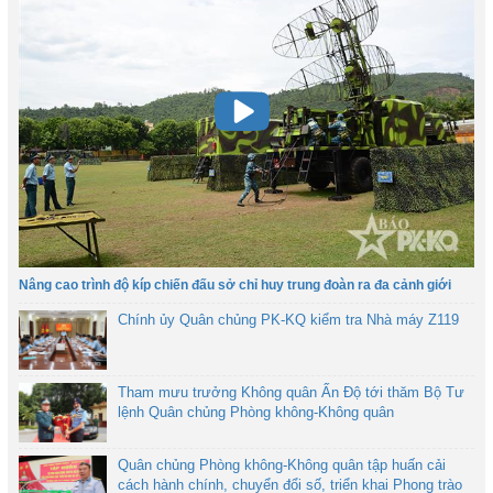
Nâng cao trình độ kíp chiến đấu sở chỉ huy trung đoàn ra đa cảnh giới
Chính ủy Quân chủng PK-KQ kiểm tra Nhà máy Z119
Tham mưu trưởng Không quân Ấn Độ tới thăm Bộ Tư
lệnh Quân chủng Phòng không-Không quân
Quân chủng Phòng không-Không quân tập huấn cải
cách hành chính, chuyển đổi số, triển khai Phong trào