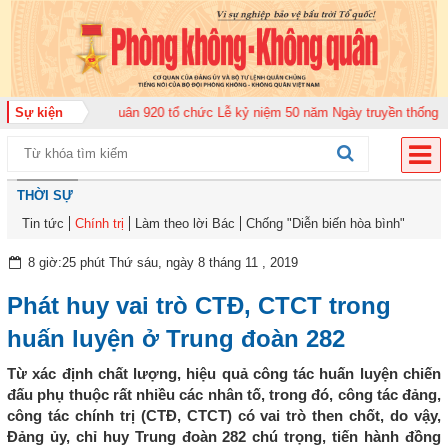
g đoàn Không quân 920 tổ chức Lễ kỷ niệm 50 năm Ngày truyền thống (12-11
Sự kiện
THỜI SỰ
Tin tức
Chính trị
Làm theo lời Bác
Chống "Diễn biến hòa bình"
8 giờ:25 phút Thứ sáu, ngày 8 tháng 11 , 2019
Phát huy vai trò CTĐ, CTCT trong
huấn luyện ở Trung đoàn 282
Từ xác định chất lượng, hiệu quả công tác huấn luyện chiến
đấu phụ thuộc rất nhiều các nhân tố, trong đó, công tác đảng,
công tác chính trị (CTĐ, CTCT) có vai trò then chốt, do vậy,
Đảng ủy, chỉ huy Trung đoàn 282 chú trọng, tiến hành đồng