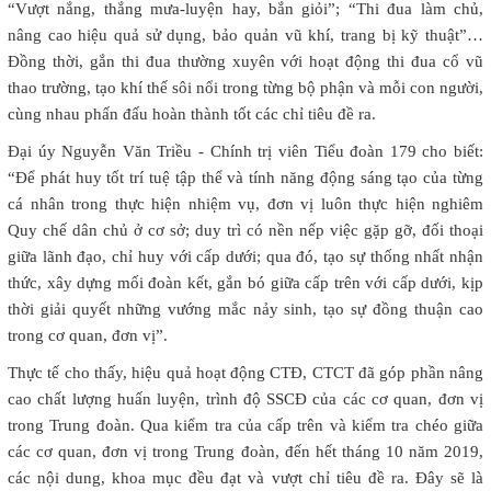
“Vượt nắng, thắng mưa-luyện hay, bắn giỏi”; “Thi đua làm chủ,
nâng cao hiệu quả sử dụng, bảo quản vũ khí, trang bị kỹ thuật”…
Đồng thời, gắn thi đua thường xuyên với hoạt động thi đua cổ vũ
thao trường, tạo khí thế sôi nổi trong từng bộ phận và mỗi con người,
cùng nhau phấn đấu hoàn thành tốt các chỉ tiêu đề ra.
Đại úy Nguyễn Văn Triều - Chính trị viên Tiểu đoàn 179 cho biết:
“Để phát huy tốt trí tuệ tập thể và tính năng động sáng tạo của từng
cá nhân trong thực hiện nhiệm vụ, đơn vị luôn thực hiện nghiêm
Quy chế dân chủ ở cơ sở; duy trì có nền nếp việc gặp gỡ, đối thoại
giữa lãnh đạo, chỉ huy với cấp dưới; qua đó, tạo sự thống nhất nhận
thức, xây dựng mối đoàn kết, gắn bó giữa cấp trên với cấp dưới, kịp
thời giải quyết những vướng mắc nảy sinh, tạo sự đồng thuận cao
trong cơ quan, đơn vị”.
Thực tế cho thấy, hiệu quả hoạt động CTĐ, CTCT đã góp phần nâng
cao chất lượng huấn luyện, trình độ SSCĐ của các cơ quan, đơn vị
trong Trung đoàn. Qua kiểm tra của cấp trên và kiểm tra chéo giữa
các cơ quan, đơn vị trong Trung đoàn, đến hết tháng 10 năm 2019,
các nội dung, khoa mục đều đạt và vượt chỉ tiêu đề ra. Đây sẽ là