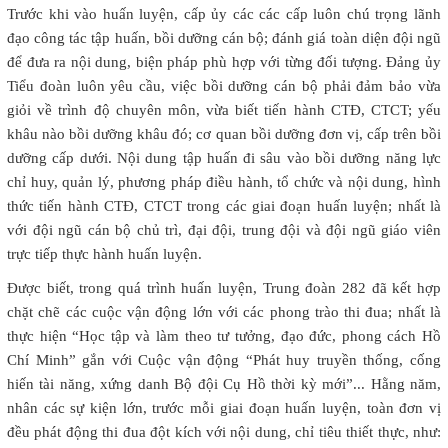
Trước khi vào huấn luyện, cấp ủy các các cấp luôn chú trọng lãnh
đạo công tác tập huấn, bồi dưỡng cán bộ; đánh giá toàn diện đội ngũ
để đưa ra nội dung, biện pháp phù hợp với từng đối tượng. Đảng ủy
Tiểu đoàn luôn yêu cầu, việc bồi dưỡng cán bộ phải đảm bảo vừa
giỏi về trình độ chuyên môn, vừa biết tiến hành CTĐ, CTCT; yếu
khâu nào bồi dưỡng khâu đó; cơ quan bồi dưỡng đơn vị, cấp trên bồi
dưỡng cấp dưới. Nội dung tập huấn đi sâu vào bồi dưỡng năng lực
chỉ huy, quản lý, phương pháp điều hành, tổ chức và nội dung, hình
thức tiến hành CTĐ, CTCT trong các giai đoạn huấn luyện; nhất là
với đội ngũ cán bộ chủ trì, đại đội, trung đội và đội ngũ giáo viên
trực tiếp thực hành huấn luyện.
Được biết, trong quá trình huấn luyện, Trung đoàn 282 đã kết hợp
chặt chẽ các cuộc vận động lớn với các phong trào thi đua; nhất là
thực hiện “Học tập và làm theo tư tưởng, đạo đức, phong cách Hồ
Chí Minh” gắn với Cuộc vận động “Phát huy truyền thống, cống
hiến tài năng, xứng danh Bộ đội Cụ Hồ thời kỳ mới”... Hằng năm,
nhân các sự kiện lớn, trước mỗi giai đoạn huấn luyện, toàn đơn vị
đều phát động thi đua đột kích với nội dung, chỉ tiêu thiết thực, như: