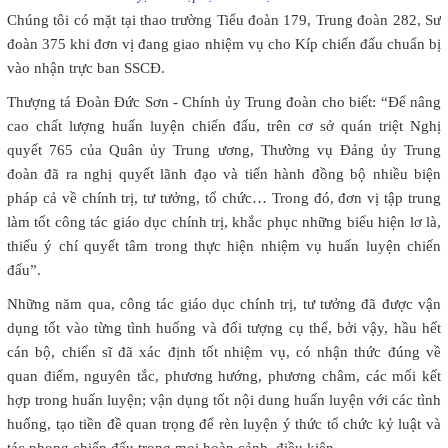
Chúng tôi có mặt tại thao trường Tiểu đoàn 179, Trung đoàn 282, Sư
đoàn 375 khi đơn vị đang giao nhiệm vụ cho Kíp chiến đấu chuẩn bị
vào nhận trực ban SSCĐ.
Thượng tá Đoàn Đức Sơn - Chính ủy Trung đoàn cho biết: “Để nâng
cao chất lượng huấn luyện chiến đấu, trên cơ sở quán triệt Nghị
quyết 765 của Quân ủy Trung ương, Thường vụ Đảng ủy Trung
đoàn đã ra nghị quyết lãnh đạo và tiến hành đồng bộ nhiều biện
pháp cả về chính trị, tư tưởng, tổ chức… Trong đó, đơn vị tập trung
làm tốt công tác giáo dục chính trị, khắc phục những biểu hiện lơ là,
thiếu ý chí quyết tâm trong thực hiện nhiệm vụ huấn luyện chiến
đấu”.
Những năm qua, công tác giáo dục chính trị, tư tưởng đã được vận
dụng tốt vào từng tình huống và đối tượng cụ thể, bởi vậy, hầu hết
cán bộ, chiến sĩ đã xác định tốt nhiệm vụ, có nhận thức đúng về
quan điểm, nguyên tắc, phương hướng, phương châm, các mối kết
hợp trong huấn luyện; vận dụng tốt nội dung huấn luyện với các tình
huống, tạo tiền đề quan trọng để rèn luyện ý thức tổ chức kỷ luật và
tác phong chiến đấu trong mọi hoàn cảnh, điều kiện.