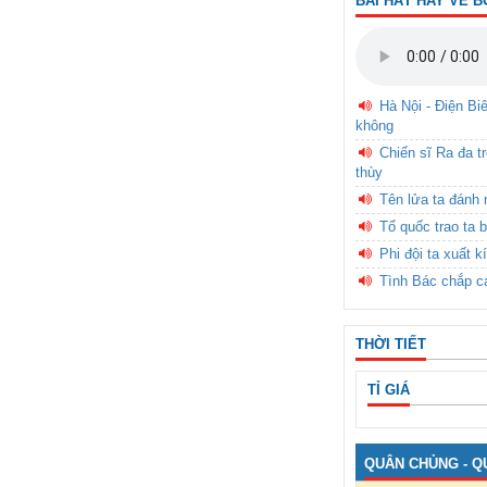
BÀI HÁT HAY VỀ B
Hà Nội - Điện Bi
không
Chiến sĩ Ra đa t
thùy
Tên lửa ta đánh 
Tổ quốc trao ta b
Phi đội ta xuất k
Tình Bác chắp c
THỜI TIẾT
TỈ GIÁ
QUÂN CHỦNG - Q