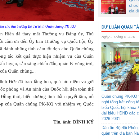
chức 
gia đ
iệm cho thủ trưởng Bộ Tư lệnh Quân chủng PK-KQ.
DƯ LUẬN QUAN T
ăn Hiền đã thay mặt Thường vụ Đảng ủy, Thủ
Ngày 2 Tháng 4, 2026
lời cảm ơn đến Ủy ban Thường vụ Quốc hội, Ủy
ã dành những tình cảm tốt đẹp cho Quân chủng
ng tác kết quả thực hiện nhiệm vụ của Quân
uấn luyện, sẵn sàng chiến đấu, quản lý vùng trời,
t của Quân chủng...
nh Đức đã trao lẵng hoa, quà lưu niệm và gửi
ốc phòng và An ninh của Quốc hội đến toàn thể
Đồng thời, biểu dương tinh thần quyết tâm, nỗ
Quân chủng PK-KQ t
nghị tổng kết công t
góp của Quân chủng PK-KQ với nhiệm vụ Quốc
biểu Quốc hội khóa 
đại biểu HĐND các 
2026-2031
Tin, ảnh: ĐÌNH KÝ
Dấu ấn Bộ đội Phòn
quân trên địa bàn N