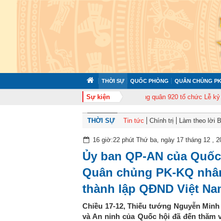
THỜI SỰ
QUỐC PHÒNG
QUÂN CHỦNG PK
p huấn cán bộ năm 2026
Trung đoàn Không quân 920 tổ chức Lễ kỷ niệm 5
Sự kiện
THỜI SỰ
Tin tức
Chính trị
Làm theo lời 
16 giờ:22 phút Thứ ba, ngày 17 tháng 12 , 2
Ủy ban QP-AN của Quốc
Quân chủng PK-KQ nhân
thành lập QĐND Việt N
Chiều 17-12, Thiếu tướng Nguyễn Min
và An ninh của Quốc hội đã đến thăm