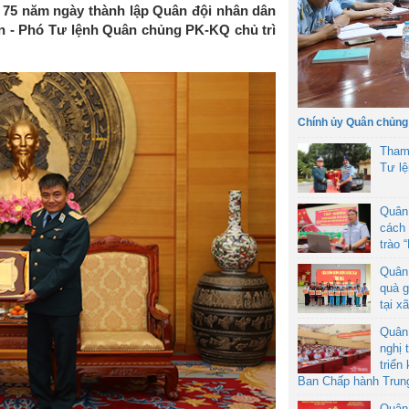
75 năm ngày thành lập Quân đội nhân dân
n - Phó Tư lệnh Quân chủng PK-KQ chủ trì
Chính ủy Quân chủng
Tham
Tư l
Quân
cách 
trào 
Quân
quà g
tại x
Quân
nghị 
triển
Ban Chấp hành Trun
Quân