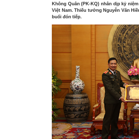
Không Quân (PK-KQ) nhân dịp kỷ niệm 
Việt Nam. Thiếu tướng Nguyễn Văn Hiề
buổi đón tiếp.