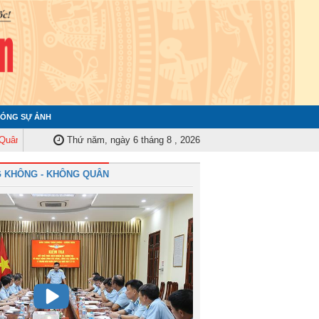
ÓNG SỰ ẢNH
y Trung ương tập huấn nghiệp vụ công tác kiểm tra, giám sát năm 2025
Thứ năm, ngày 6 tháng 8 , 2026
Q
 KHÔNG - KHÔNG QUÂN