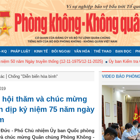
-KQ
PHÁP LUẬT
KINH TẾ
ĐỐI NGOẠI
VĂN HÓA
THỂ THAO
BẠN ĐỌC
PH
0 năm Ngày truyền thống (12-11-1975/12-11-2025)
Ủy ban Kiểm tra Quân ủ
Bác
Chống "Diễn biến hòa bình"
VIDEO BÁO PHÒNG
019
 hội thăm và chúc mừng
 dịp kỷ niệm 75 năm ngày
am
h Đức - Phó Chủ nhiệm Ủy ban Quốc phòng
 và chúc mừng Quân chủng Phòng Không -