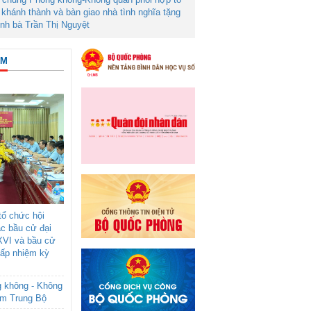
khánh thành và bàn giao nhà tình nghĩa tặng
ình bà Trần Thị Nguyệt
ÂM
ổ chức hội
ác bầu cử đại
XVI và bầu cử
cấp nhiệm kỳ
g không - Không
am Trung Bộ