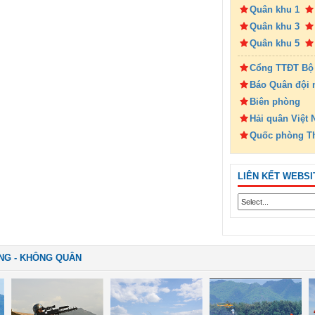
Quân khu 1
Quân khu 3
Quân khu 5
Cổng TTĐT Bộ
Báo Quân đội 
Biên phòng
Hải quân Việt
Quốc phòng T
LIÊN KẾT WEBSI
NG - KHÔNG QUÂN