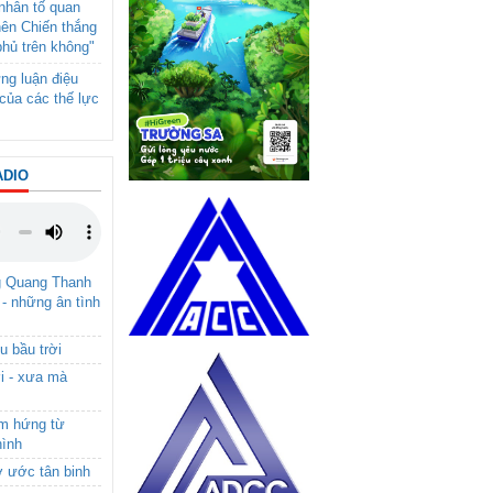
- nhân tố quan
nên Chiến thắng
phủ trên không"
ng luận điệu
của các thế lực
ADIO
g Quang Thanh
 - những ân tình
u bầu trời
i - xưa mà
ảm hứng từ
hình
ơ ước tân binh