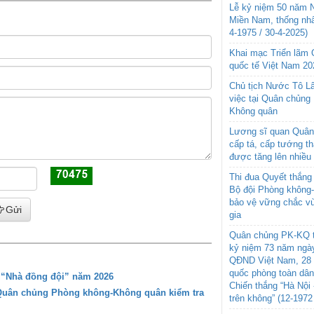
Lễ kỷ niệm 50 năm N
Miền Nam, thống nhấ
4-1975 / 30-4-2025)
Khai mạc Triển lãm
quốc tế Việt Nam 20
Chủ tịch Nước Tô L
việc tại Quân chủng
Không quân
Lương sĩ quan Quân 
cấp tá, cấp tướng t
được tăng lên nhiều
Thi đua Quyết thắng 
Bộ đội Phòng không
bảo vệ vững chắc vù
Gửi
gia
Quân chủng PK-KQ t
kỷ niệm 73 năm ngày
QĐND Việt Nam, 28 
quốc phòng toàn dâ
g “Nhà đồng đội” năm 2026
Chiến thắng “Hà Nội 
 Quân chủng Phòng không-Không quân kiểm tra
trên không” (12-1972