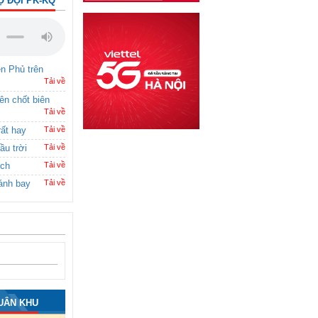
Ộ ĐỘI PK-KQ
ên Phủ trên
Tải về
rên chốt biên
Tải về
rất hay
Tải về
ầu trời
Tải về
ích
Tải về
ánh bay
Tải về
UÂN KHU