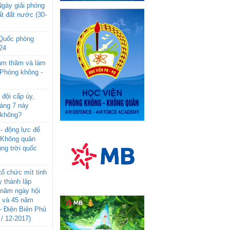
gày giải phóng
t đất nước (30-
 Quốc phòng
24
âm thăm và làm
 Phòng không -
đội cấp úy,
háng 7 này
 không?
- động lực để
-Không quân
ng trời quốc
ổ chức mít tinh
 thành lập
năm ngày hội
n và 45 năm
- Điện Biên Phủ
 / 12-2017)