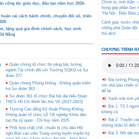
Chính trị, tinh thần 
 công tác giáo dục, đào tạo năm học 2026-
trọng góp phần làm 
"Hà Nội - Điện Biên 
ấn cải cách hành chính, chuyển đổi số, triển
026
Cảnh giác trước nhữ
chống phá Quân đội 
 tặng quà gia đình chính sách, học sinh
thù địch
 Đà Nẵng
CHƯƠNG TRÌNH R
g
Quân chủng tổ chức thi nâng bậc lương
ngành Tài chính đối với Trường SQKQ và Sư
đoàn 377
Đại tướng Phùn
Quân chủng Phòng không - Không quân kiểm
với nhà báo chiến sĩ
tra Sư đoàn 363
để lại
Sư đoàn 361 tổ chức Đại hội đại biểu Đoàn
Xanh mãi tình yê
i
TNCS Hồ Chí Minh lần thứ VII (2017-2022)
Bài 1: Tổ 3 ngườ
Trường Cao đẳng Kỹ thuật Phòng Không -
không cũ
Không quân tổ chức Lễ Tốt nghiệp Khóa đào
Bài 2: Truyền c
tạo Hạ sỹ quan - Chỉ huy năm 2025
những nhân tố điển 
c
Phối hợp chặt chẽ, chuẩn bị chu đáo Hội
Bài 3: Nối dài m
nghị Báo cáo viên Trung ương tuyên truyền kỷ
niệm 50 năm Chiến thắng “Hà Nội - Điện Biên