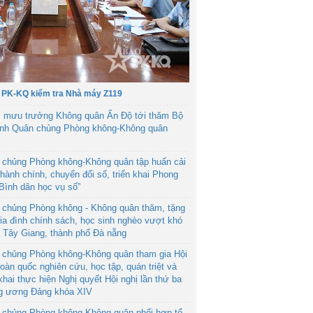
 PK-KQ kiểm tra Nhà máy Z119
 mưu trưởng Không quân Ấn Độ tới thăm Bộ
ệnh Quân chủng Phòng không-Không quân
 chủng Phòng không-Không quân tập huấn cải
hành chính, chuyển đổi số, triển khai Phong
“Bình dân học vụ số”
 chủng Phòng không - Không quân thăm, tặng
ia đình chính sách, học sinh nghèo vượt khó
ã Tây Giang, thành phố Đà nẵng
 chủng Phòng không-Không quân tham gia Hội
toàn quốc nghiên cứu, học tập, quán triệt và
 khai thực hiện Nghị quyết Hội nghị lần thứ ba
g ương Đảng khóa XIV
 chủng Phòng không-Không quân phối hợp tổ