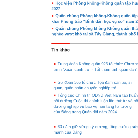
Học viện Phòng không-Không quân tập huấn
2027
Quân chủng Phòng không-Không quân tập hu
khai Phong trào “Bình dân học vụ số” năm 2
Quân chủng Phòng không-Không quân thăm,
nghèo vượt khó tại xã Tây Giang, thành phố
Tin khác
Trung đoàn Không quân 923 tổ chức Chươn
trình “Xuân canh trời - Tết thắm tình quân dân”
Sư đoàn 365 tổ chức Tọa đàm cán bộ, sĩ
quan, quân nhân chuyên nghiệp trẻ
Tổng cục Chính trị QĐND Việt Nam tập huấn
bồi dưỡng Cuộc thi chính luận lần thứ tư và bồ
dưỡng nghiệp vụ bảo vệ nền tảng tư tưởng
của Đảng trong Quân đội năm 2024
60 năm giữ vững kỷ cương, tăng cường sứ
mạnh của Đảng