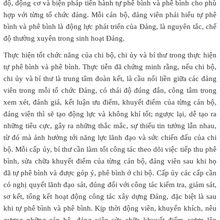
độ, động cơ và biện pháp tiến hành tự phê bình và phê bình cho phù
hợp với từng tổ chức đảng. Mỗi cán bộ, đảng viên phải hiểu tự phê
bình và phê bình là động lực phát triển của Đảng, là nguyên tắc, chế
độ thường xuyên trong sinh hoạt Đảng.
Thực hiện tốt chức năng của chi bộ, chi ủy và bí thư trong thực hiện
tự phê bình và phê bình. Thực tiễn đã chứng minh rằng, nếu chi bộ,
chi ủy và bí thư là trung tâm đoàn kết, là cầu nối liền giữa các đảng
viên trong mỗi tổ chức Đảng, có thái độ đúng đắn, công tâm trong
xem xét, đánh giá, kết luận ưu điểm, khuyết điểm của từng cán bộ,
đảng viên thì sẽ tạo động lực và không khí tốt; ngược lại, dễ tạo ra
những tiêu cực, gây ra những thắc mắc, sự thiếu tin tưởng lẫn nhau,
từ đó mà ảnh hưởng tới năng lực lãnh đạo và sức chiến đấu của chi
bộ. Mỗi cấp ủy, bí thư cần làm tốt công tác theo dõi việc tiếp thu phê
bình, sửa chữa khuyết điểm của từng cán bộ, đảng viên sau khi họ
đã tự phê bình và được góp ý, phê bình ở chi bộ. Cấp ủy các cấp cần
có nghị quyết lãnh đạo sát, đúng đối với công tác kiểm tra, giám sát,
sơ kết, tổng kết hoạt động công tác xây dựng Đảng, đặc biệt là sau
khi tự phê bình và phê bình. Kịp thời động viên, khuyến khích, nêu
gương những cán bộ, đảng viên sửa chữa khuyết điểm, vươn lên