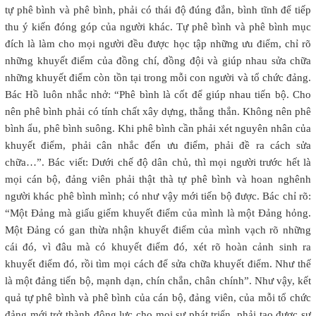
tự phê bình và phê bình, phải có thái độ đúng đắn, bình tĩnh để tiếp
thu ý kiến đóng góp của người khác. Tự phê bình và phê bình mục
đích là làm cho mọi người đều được học tập những ưu điểm, chỉ rõ
những khuyết điểm của đồng chí, đồng đội và giúp nhau sửa chữa
những khuyết điểm còn tồn tại trong mỗi con người và tổ chức đảng.
Bác Hồ luôn nhắc nhở: “Phê bình là cốt để giúp nhau tiến bộ. Cho
nên phê bình phải có tính chất xây dựng, thẳng thắn. Không nên phê
bình ẩu, phê bình suông. Khi phê bình cần phải xét nguyên nhân của
khuyết điểm, phải cân nhắc đến ưu điểm, phải đề ra cách sửa
chữa…”. Bác viết: Dưới chế độ dân chủ, thì mọi người trước hết là
mọi cán bộ, đảng viên phải thật thà tự phê bình và hoan nghênh
người khác phê bình mình; có như vậy mới tiến bộ được. Bác chỉ rõ:
“Một Đảng mà giấu giếm khuyết điểm của mình là một Đảng hỏng.
Một Đảng có gan thừa nhận khuyết điểm của mình vạch rõ những
cái đó, vì đâu mà có khuyết điểm đó, xét rõ hoàn cảnh sinh ra
khuyết điểm đó, rồi tìm mọi cách để sửa chữa khuyết điểm. Như thế
là một đảng tiến bộ, mạnh dạn, chín chắn, chân chính”. Như vậy, kết
quả tự phê bình và phê bình của cán bộ, đảng viên, của mỗi tổ chức
đảng mới trở thành động lực cho mọi sự phát triển, phải tạo được sự