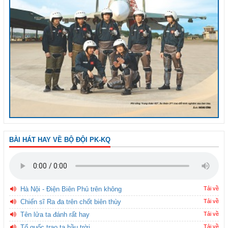
BÀI HÁT HAY VỀ BỘ ĐỘI PK-KQ
Hà Nội - Điện Biên Phủ trên không
Tải về
Chiến sĩ Ra đa trên chốt biên thùy
Tải về
Tên lửa ta đánh rất hay
Tải về
Tổ quốc trao ta bầu trời
Tải về