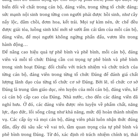
biến đổi về chất trong cán bộ, đảng viên, trong từng tổ chức đảng;
sức mạnh nội sinh trong từng con người phải được hồi sinh, như cây
nẩy lộc, đâm chồi, đơm hoa, kết trái. Mọi sự kìm nén, ức chế đều
được giải tỏa, luồng sinh khí mới sẽ sưởi ấm cái tâm của mỗi cán bộ,
đảng viên, để mọi người không ngừng phấn đấu, vươn lên trong
hành động…
Để nâng cao hiệu quả tự phê bình và phê bình, mỗi cán bộ, đảng
viên và mỗi tổ chức Đảng cần coi trọng tự phê bình và phê bình
trong sinh hoạt Đảng; đối chiếu với trách nhiệm và chức trách của
từng cán bộ, đảng viên trong từng tổ chức Đảng để đánh giá chất
lượng lãnh đạo của từng tổ chức cơ sở Đảng. Bởi lẽ, tổ chức cơ sở
Đảng là trung tâm giáo dục, rèn luyện của mỗi cán bộ, đảng viên, kể
cả cán bộ cấp cao của Đảng, Nhà nước, cho đến các đảng viên đã
nghỉ hưu. Ở đó, các đảng viên được rèn luyện về phẩm chất, năng
lực, đạo đức, lối sống cũng như khả năng, mức độ hoàn thành nhiệm
vụ. Các cấp ủy và mọi cán bộ, đảng viên phải luôn nhận thức đúng
đắn, đầy đủ sâu sắc về vai trò, tầm quan trọng của tự phê bình và
phê bình trong Đảng. Từ đó, xác định rõ trách nhiệm chính trị, thái