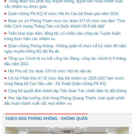
Trung đoàn 591 phát huy truyền thống, quyết tâm hoàn thành xuất
sắc nhiệm vụ được giao
Quân chủng PK-KQ tổ chức Hội thi Cán bộ Đoàn giỏi năm 2016
Đoàn cơ sở Phòng Tham mưu Sư đoàn 377 tổ chức tọa đàm “Tinh
thần Cách mạng Tháng Tám và Quốc khánh 02-9 bất diệt”
Triển khai toàn diện, đồng bộ, có chiều sâu công tác Tuyên huấn
trong thực hiện các nhiệm vụ
Quân chủng Phòng không - Không quân tổ chức Lễ kỷ niệm 60 năm
ngày truyền thống Bộ đội Ra đa
Tổng cục Chính trị sơ kết công tác Đảng, công tác chính trị 6 tháng
đầu năm 2021
Hội Phụ nữ Sư đoàn 370 tổ chức Hội thi nấu ăn
Chi bộ Phân kho 67 tổ chức Đại hội nhiệm kỳ 2025-2027 làm trước
trong Đảng bộ Cục Hậu cần - Kỹ thuật Quân chủng PK-KQ
Công bố quyết định thành lập Tiểu đoàn Tác chiến điện tử đối không
Học tập Đại tướng, Anh hùng Phùng Quang Thanh, toàn quân phấn
đấu hoàn thành xuất sắc mọi nhiệm vụ
VIDEO BÁO PHÒNG KHÔNG - KHÔNG QUÂN