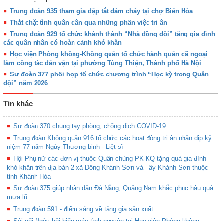
Trung đoàn 935 tham gia dập tắt đám cháy tại chợ Biên Hòa
Thắt chặt tình quân dân qua những phần việc tri ân
Trung đoàn 929 tổ chức khánh thành “Nhà đồng đội” tặng gia đình
các quân nhân có hoàn cảnh khó khăn
Học viện Phòng không-Không quân tổ chức hành quân dã ngoại
làm công tác dân vận tại phường Tùng Thiện, Thành phố Hà Nội
Sư đoàn 377 phối hợp tổ chức chương trình “Học kỳ trong Quân
đội” năm 2026
Tin khác
Sư đoàn 370 chung tay phòng, chống dịch COVID-19
Trung đoàn Không quân 916 tổ chức các hoạt động tri ân nhân dịp kỷ
niệm 77 năm Ngày Thương binh - Liệt sĩ
Hội Phụ nữ các đơn vị thuộc Quân chủng PK-KQ tặng quà gia đình
khó khăn trên địa bàn 2 xã Đông Khánh Sơn và Tây Khánh Sơn thuộc
tỉnh Khánh Hòa
Sư đoàn 375 giúp nhân dân Đà Nẵng, Quảng Nam khắc phục hậu quả
mưa lũ
Trung đoàn 591 - điểm sáng về tăng gia sản xuất
Sôi nổi Ngày hội hiến máu tình nguyện tại Học viện Phòng không-