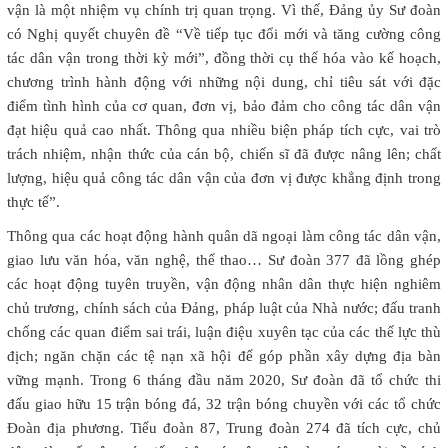
vận là một nhiệm vụ chính trị quan trọng. Vì thế, Đảng ủy Sư đoàn
có Nghị quyết chuyên đề “Về tiếp tục đổi mới và tăng cường công
tác dân vận trong thời kỳ mới”, đồng thời cụ thể hóa vào kế hoạch,
chương trình hành động với những nội dung, chỉ tiêu sát với đặc
điểm tình hình của cơ quan, đơn vị, bảo đảm cho công tác dân vận
đạt hiệu quả cao nhất. Thông qua nhiều biện pháp tích cực, vai trò
trách nhiệm, nhận thức của cán bộ, chiến sĩ đã được nâng lên; chất
lượng, hiệu quả công tác dân vận của đơn vị được khẳng định trong
thực tế”.
Thông qua các hoạt động hành quân dã ngoại làm công tác dân vận,
giao lưu văn hóa, văn nghệ, thể thao… Sư đoàn 377 đã lồng ghép
các hoạt động tuyên truyền, vận động nhân dân thực hiện nghiêm
chủ trương, chính sách của Đảng, pháp luật của Nhà nước; đấu tranh
chống các quan điểm sai trái, luận điệu xuyên tạc của các thế lực thù
địch; ngăn chặn các tệ nạn xã hội để góp phần xây dựng địa bàn
vững mạnh. Trong 6 tháng đầu năm 2020, Sư đoàn đã tổ chức thi
đấu giao hữu 15 trận bóng đá, 32 trận bóng chuyền với các tổ chức
Đoàn địa phương. Tiểu đoàn 87, Trung đoàn 274 đã tích cực, chủ