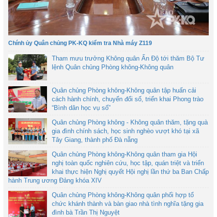
Chính ủy Quân chủng PK-KQ kiểm tra Nhà máy Z119
Tham mưu trưởng Không quân Ấn Độ tới thăm Bộ Tư
lệnh Quân chủng Phòng không-Không quân
Quân chủng Phòng không-Không quân tập huấn cải
cách hành chính, chuyển đổi số, triển khai Phong trào
“Bình dân học vụ số”
Quân chủng Phòng không - Không quân thăm, tặng quà
gia đình chính sách, học sinh nghèo vượt khó tại xã
Tây Giang, thành phố Đà nẵng
Quân chủng Phòng không-Không quân tham gia Hội
nghị toàn quốc nghiên cứu, học tập, quán triệt và triển
khai thực hiện Nghị quyết Hội nghị lần thứ ba Ban Chấp
hành Trung ương Đảng khóa XIV
Quân chủng Phòng không-Không quân phối hợp tổ
chức khánh thành và bàn giao nhà tình nghĩa tặng gia
đình bà Trần Thị Nguyệt