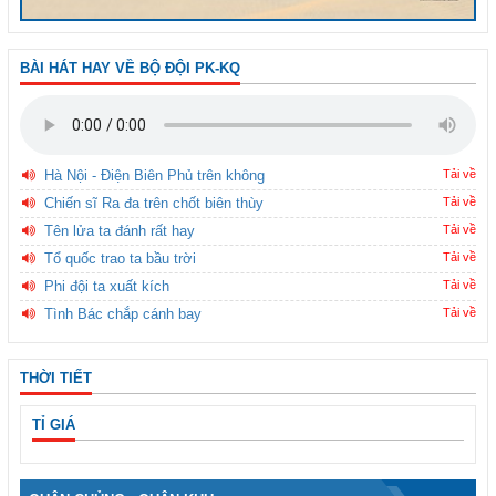
BÀI HÁT HAY VỀ BỘ ĐỘI PK-KQ
Hà Nội - Điện Biên Phủ trên không
Tải về
Chiến sĩ Ra đa trên chốt biên thùy
Tải về
Tên lửa ta đánh rất hay
Tải về
Tổ quốc trao ta bầu trời
Tải về
Phi đội ta xuất kích
Tải về
Tình Bác chắp cánh bay
Tải về
THỜI TIẾT
TỈ GIÁ