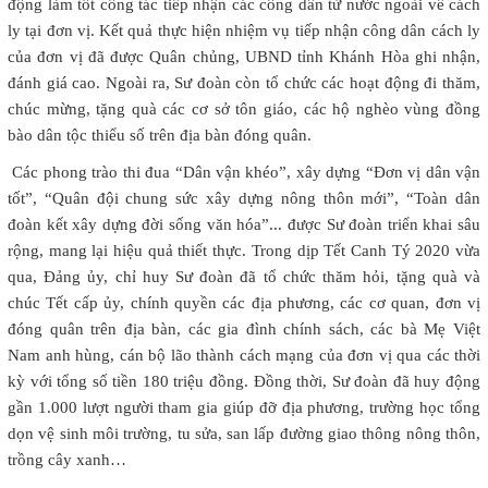
động làm tốt công tác tiếp nhận các công dân từ nước ngoài về cách
ly tại đơn vị. Kết quả thực hiện nhiệm vụ tiếp nhận công dân cách ly
của đơn vị đã được Quân chủng, UBND tỉnh Khánh Hòa ghi nhận,
đánh giá cao. Ngoài ra, Sư đoàn còn tổ chức các hoạt động đi thăm,
chúc mừng, tặng quà các cơ sở tôn giáo, các hộ nghèo vùng đồng
bào dân tộc thiểu số trên địa bàn đóng quân.
Các phong trào thi đua “Dân vận khéo”, xây dựng “Đơn vị dân vận
tốt”, “Quân đội chung sức xây dựng nông thôn mới”, “Toàn dân
đoàn kết xây dựng đời sống văn hóa”... được Sư đoàn triển khai sâu
rộng, mang lại hiệu quả thiết thực. Trong dịp Tết Canh Tý 2020 vừa
qua, Đảng ủy, chỉ huy Sư đoàn đã tổ chức thăm hỏi, tặng quà và
chúc Tết cấp ủy, chính quyền các địa phương, các cơ quan, đơn vị
đóng quân trên địa bàn, các gia đình chính sách, các bà Mẹ Việt
Nam anh hùng, cán bộ lão thành cách mạng của đơn vị qua các thời
kỳ với tổng số tiền 180 triệu đồng. Đồng thời, Sư đoàn đã huy động
gần 1.000 lượt người tham gia giúp đỡ địa phương, trường học tổng
dọn vệ sinh môi trường, tu sửa, san lấp đường giao thông nông thôn,
trồng cây xanh…