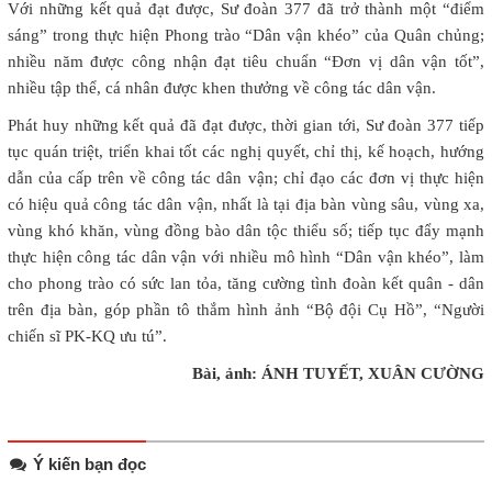
Với những kết quả đạt được, Sư đoàn 377 đã trở thành một “điểm
sáng” trong thực hiện Phong trào “Dân vận khéo” của Quân chủng;
nhiều năm được công nhận đạt tiêu chuẩn “Đơn vị dân vận tốt”,
nhiều tập thể, cá nhân được khen thưởng về công tác dân vận.
Phát huy những kết quả đã đạt được, thời gian tới, Sư đoàn 377 tiếp
tục quán triệt, triển khai tốt các nghị quyết, chỉ thị, kế hoạch, hướng
dẫn của cấp trên về công tác dân vận; chỉ đạo các đơn vị thực hiện
có hiệu quả công tác dân vận, nhất là tại địa bàn vùng sâu, vùng xa,
vùng khó khăn, vùng đồng bào dân tộc thiểu số; tiếp tục đẩy mạnh
thực hiện công tác dân vận với nhiều mô hình “Dân vận khéo”, làm
cho phong trào có sức lan tỏa, tăng cường tình đoàn kết quân - dân
trên địa bàn, góp phần tô thắm hình ảnh “Bộ đội Cụ Hồ”, “Người
chiến sĩ PK-KQ ưu tú”.
Bài, ảnh: ÁNH TUYẾT, XUÂN CƯỜNG
Ý kiến bạn đọc