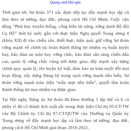
Quang cảnh Hội nghị.
Thời gian tới, Sư đoàn 371 xác định tiếp tục đẩy mạnh học tập và
làm theo tư tưởng, đạo đức, phong cách Hồ Chí Minh, Cuộc vận
động “Phát huy truyền thống, cống hiến tài năng, xứng danh Bộ đội
Cụ Hồ” thời kỳ mới, gắn với thực hiện Nghị quyết Trung ương 4
(khóa XII) đi vào chiều sâu, thiết thực, hiệu quả; giữ vững Sư đoàn
vững mạnh về chính trị; hoàn thành thắng lợi nhiệm vụ huấn luyện
bay, bảo đảm an toàn bay vững chắc; bảo đảm sẵn sàng chiến đấu
cao, quản lý vững chắc vùng trời được giao; đẩy mạnh xây dựng
chính quy, quản lý, rèn luyện kỷ luật, đảm bảo an toàn tuyệt đối mọi
hoạt động; xây dựng Đảng bộ trong sạch vững mạnh tiêu biểu, Sư
đoàn vững mạnh toàn diện “mẫu mực tiêu biểu”, quyết tâm hoàn
thành thắng lợi mọi nhiệm vụ được giao.
Tại Hội nghị, Đảng ủy Sư đoàn đã khen thưởng 1 tập thể và 6 cá
nhân vì đã có thành tích xuất sắc trong thực hiện Chỉ thị 05-CT/TW
của Bộ Chính trị, Chỉ thị 87-CT/QUTW của Thường vụ Quân ủy
Trung ương về đẩy mạnh học tập và làm theo tư tưởng, đạo đức,
phong cách Hồ Chí Minh giai đoạn 2016-2021.