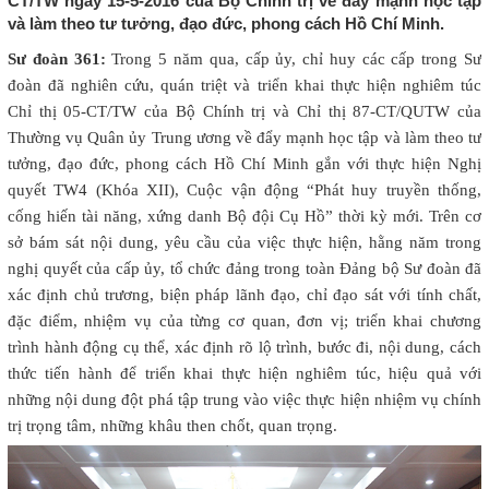
CT/TW ngày 15-5-2016 của Bộ Chính trị về đẩy mạnh học tập
và làm theo tư tưởng, đạo đức, phong cách Hồ Chí Minh.
Sư đoàn 361:
Trong 5 năm qua, cấp ủy, chỉ huy các cấp trong Sư
đoàn đã nghiên cứu, quán triệt và triển khai thực hiện nghiêm túc
Chỉ thị 05-CT/TW của Bộ Chính trị và Chỉ thị 87-CT/QUTW của
Thường vụ Quân ủy Trung ương về đẩy mạnh học tập và làm theo tư
tưởng, đạo đức, phong cách Hồ Chí Minh gắn với thực hiện Nghị
quyết TW4 (Khóa XII), Cuộc vận động “Phát huy truyền thống,
cống hiến tài năng, xứng danh Bộ đội Cụ Hồ” thời kỳ mới. Trên cơ
sở bám sát nội dung, yêu cầu của việc thực hiện, hằng năm trong
nghị quyết của cấp ủy, tổ chức đảng trong toàn Đảng bộ Sư đoàn đã
xác định chủ trương, biện pháp lãnh đạo, chỉ đạo sát với tính chất,
đặc điểm, nhiệm vụ của từng cơ quan, đơn vị; triển khai chương
trình hành động cụ thể, xác định rõ lộ trình, bước đi, nội dung, cách
thức tiến hành để triển khai thực hiện nghiêm túc, hiệu quả với
những nội dung đột phá tập trung vào việc thực hiện nhiệm vụ chính
trị trọng tâm, những khâu then chốt, quan trọng.