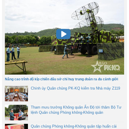
Nâng cao trình độ kíp chiến đấu sở chỉ huy trung đoàn ra đa cảnh giới
Chính ủy Quân chủng PK-KQ kiểm tra Nhà máy Z119
Tham mưu trưởng Không quân Ấn Độ tới thăm Bộ Tư
lệnh Quân chủng Phòng không-Không quân
Quân chủng Phòng không-Không quân tập huấn cải