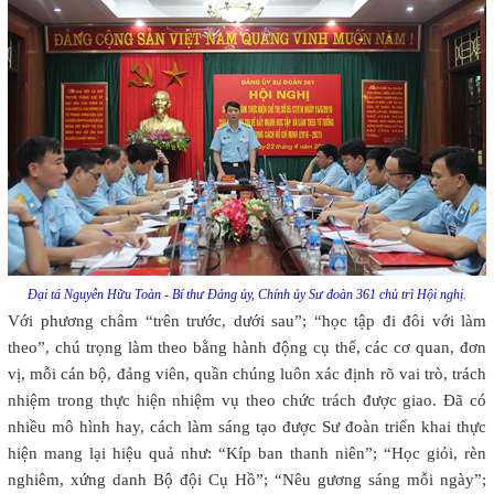
Đại tá Nguyễn Hữu Toàn - Bí thư Đảng ủy, Chính ủy Sư đoàn 361 chủ trì Hội nghị.
Với phương châm “trên trước, dưới sau”; “học tập đi đôi với làm
theo”, chú trọng làm theo bằng hành động cụ thể, các cơ quan, đơn
vị, mỗi cán bộ, đảng viên, quần chúng luôn xác định rõ vai trò, trách
nhiệm trong thực hiện nhiệm vụ theo chức trách được giao. Đã có
nhiều mô hình hay, cách làm sáng tạo được Sư đoàn triển khai thực
hiện mang lại hiệu quả như: “Kíp ban thanh niên”; “Học giỏi, rèn
nghiêm, xứng danh Bộ đội Cụ Hồ”; “Nêu gương sáng mỗi ngày”;