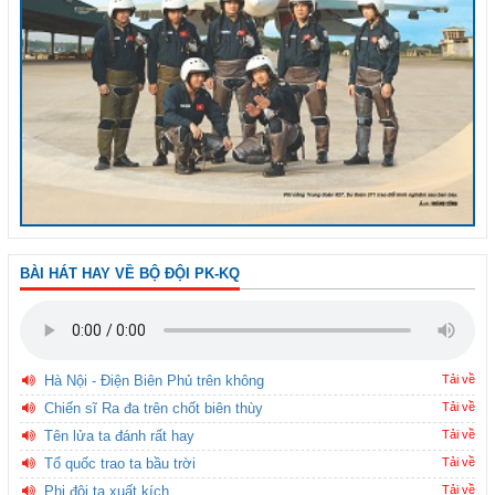
BÀI HÁT HAY VỀ BỘ ĐỘI PK-KQ
Hà Nội - Điện Biên Phủ trên không
Tải về
Chiến sĩ Ra đa trên chốt biên thùy
Tải về
Tên lửa ta đánh rất hay
Tải về
Tổ quốc trao ta bầu trời
Tải về
Phi đội ta xuất kích
Tải về