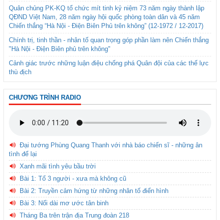
Quân chủng PK-KQ tổ chức mít tinh kỷ niệm 73 năm ngày thành lập
QĐND Việt Nam, 28 năm ngày hội quốc phòng toàn dân và 45 năm
Chiến thắng “Hà Nội - Điện Biên Phủ trên không” (12-1972 / 12-2017)
Chính trị, tinh thần - nhân tố quan trọng góp phần làm nên Chiến thắng
"Hà Nội - Điện Biên phủ trên không"
Cảnh giác trước những luận điệu chống phá Quân đội của các thế lực
thù địch
CHƯƠNG TRÌNH RADIO
Đại tướng Phùng Quang Thanh với nhà báo chiến sĩ - những ân
tình để lại
Xanh mãi tình yêu bầu trời
Bài 1: Tổ 3 người - xưa mà không cũ
Bài 2: Truyền cảm hứng từ những nhân tố điển hình
Bài 3: Nối dài mơ ước tân binh
Tháng Ba trên trận địa Trung đoàn 218