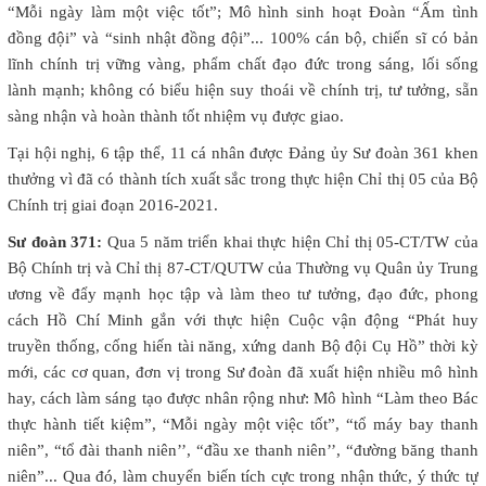
“Mỗi ngày làm một việc tốt”; Mô hình sinh hoạt Đoàn “Ấm tình
đồng đội” và “sinh nhật đồng đội”... 100% cán bộ, chiến sĩ có bản
lĩnh chính trị vững vàng, phẩm chất đạo đức trong sáng, lối sống
lành mạnh; không có biểu hiện suy thoái về chính trị, tư tưởng, sẵn
sàng nhận và hoàn thành tốt nhiệm vụ được giao.
Tại hội nghị, 6 tập thể, 11 cá nhân được Đảng ủy Sư đoàn 361 khen
thưởng vì đã có thành tích xuất sắc trong thực hiện Chỉ thị 05 của Bộ
Chính trị giai đoạn 2016-2021.
Sư đoàn 371:
Qua 5 năm triển khai thực hiện Chỉ thị 05-CT/TW của
Bộ Chính trị và Chỉ thị 87-CT/QUTW của Thường vụ Quân ủy Trung
ương về đẩy mạnh học tập và làm theo tư tưởng, đạo đức, phong
cách Hồ Chí Minh gắn với thực hiện Cuộc vận động “Phát huy
truyền thống, cống hiến tài năng, xứng danh Bộ đội Cụ Hồ” thời kỳ
mới, các cơ quan, đơn vị trong Sư đoàn đã xuất hiện nhiều mô hình
hay, cách làm sáng tạo được nhân rộng như: Mô hình “Làm theo Bác
thực hành tiết kiệm”, “Mỗi ngày một việc tốt”, “tổ máy bay thanh
niên”, “tổ đài thanh niên’’, “đầu xe thanh niên’’, “đường băng thanh
niên”... Qua đó, làm chuyển biến tích cực trong nhận thức, ý thức tự