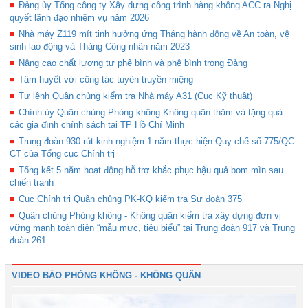
Đảng ủy Tổng công ty Xây dựng công trình hàng không ACC ra Nghị
quyết lãnh đạo nhiệm vụ năm 2026
Nhà máy Z119 mít tinh hưởng ứng Tháng hành động về An toàn, vệ
sinh lao động và Tháng Công nhân năm 2023
Nâng cao chất lượng tự phê bình và phê bình trong Đảng
Tâm huyết với công tác tuyên truyền miệng
Tư lệnh Quân chủng kiểm tra Nhà máy A31 (Cục Kỹ thuật)
Chính ủy Quân chủng Phòng không-Không quân thăm và tặng quà
các gia đình chính sách tại TP Hồ Chí Minh
Trung đoàn 930 rút kinh nghiệm 1 năm thực hiện Quy chế số 775/QC-
CT của Tổng cục Chính trị
Tổng kết 5 năm hoạt động hỗ trợ khắc phục hậu quả bom mìn sau
chiến tranh
Cục Chính trị Quân chủng PK-KQ kiểm tra Sư đoàn 375
Quân chủng Phòng không - Không quân kiểm tra xây dựng đơn vị
vững mạnh toàn diện “mẫu mực, tiêu biểu” tại Trung đoàn 917 và Trung
đoàn 261
VIDEO BÁO PHÒNG KHÔNG - KHÔNG QUÂN