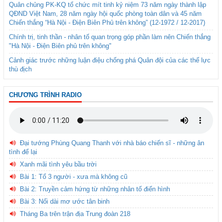
Quân chủng PK-KQ tổ chức mít tinh kỷ niệm 73 năm ngày thành lập
QĐND Việt Nam, 28 năm ngày hội quốc phòng toàn dân và 45 năm
Chiến thắng “Hà Nội - Điện Biên Phủ trên không” (12-1972 / 12-2017)
Chính trị, tinh thần - nhân tố quan trọng góp phần làm nên Chiến thắng
"Hà Nội - Điện Biên phủ trên không"
Cảnh giác trước những luận điệu chống phá Quân đội của các thế lực
thù địch
CHƯƠNG TRÌNH RADIO
Đại tướng Phùng Quang Thanh với nhà báo chiến sĩ - những ân
tình để lại
Xanh mãi tình yêu bầu trời
Bài 1: Tổ 3 người - xưa mà không cũ
Bài 2: Truyền cảm hứng từ những nhân tố điển hình
Bài 3: Nối dài mơ ước tân binh
Tháng Ba trên trận địa Trung đoàn 218