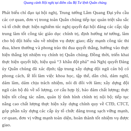
Quang cảnh Hội nghị tại điểm cầu Bộ Tư lệnh Quân chủng.
Phát biểu chỉ đạo tại hội nghị, Trung tướng Lâm Quang Đại yêu cầu
các cơ quan, đơn vị trong toàn Quân chủng tiếp tục quán triệt sâu sắc
và tổ chức thực hiện nghiêm túc nghị quyết đại hội đảng các cấp; tập
trung làm tốt công tác giáo dục chính trị, định hướng tư tưởng, làm
cho bộ đội hiểu sâu về nhiệm vụ được giao; đẩy mạnh công tác thi
đua, khen thưởng và phong trào thi đua quyết thắng, hướng vào thực
hiện thắng lợi nhiệm vụ chính trị Quân chủng. Đồng thời, triển khai
thực hiện quyết liệt, hiệu quả “3 khâu đột phá” mà Nghị quyết Đảng
ủy Quân chủng đã xác định; tập trung xây dựng đội ngũ cán bộ có
phong cách, lề lối làm việc khoa học, tập thể, dân chủ, dám nghĩ,
dám làm, dám chịu trách nhiệm, nói đi đôi với làm; xây dựng đội
ngũ cán bộ đủ về số lượng, cơ cấu hợp lý, bảo đảm chất lượng; thực
hiện tốt công tác nắm, quản lý tình hình chính trị nội bộ; tiếp tục
nâng cao chất lượng thực hiện xây dựng chính quy về CTĐ, CTCT,
góp phần xây dựng các cấp ủy tổ chức đảng trong sạch vững mạnh,
cơ quan, đơn vị vững mạnh toàn diện, hoàn thành tốt nhiệm vụ được
giao.