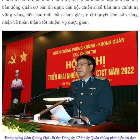
bàn đóng quân cơ bản ổn định; cán bộ, chiến sĩ có bản lĩnh chính trị
vững vàng, nêu cao tinh thần cảnh giác, ý chí quyết tâm, sẵn sàng
nhận và hoàn thành tốt nhiệm vụ được giao.
Trung tướng Lâm Quang Đại - Bí thư Đảng ủy, Chính ủy Quân chủng phát biểu chỉ đạo