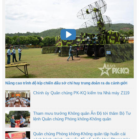
Nâng cao trình độ kíp chiến đấu sở chỉ huy trung đoàn ra đa cảnh giới
Chính ủy Quân chủng PK-KQ kiểm tra Nhà máy Z119
Tham mưu trưởng Không quân Ấn Độ tới thăm Bộ Tư
lệnh Quân chủng Phòng không-Không quân
Quân chủng Phòng không-Không quân tập huấn cải