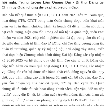
hội nghị. Trung tướng Lâm Quang Đại - Bí thư Đảng ủy,
Chính ủy Quân chủng dự và phát biểu chỉ đạo.
Báo cáo kết quả thực hiện CTĐ, CTCT năm 2021 nêu rõ: Năm qua,
hoạt động CTĐ, CTCT trong toàn Quân chủng được triển khai toàn
diện và hoàn thành chương trình, kế hoạch đã đề ra, nhiều nội dung
đạt chất lượng, hiệu quả tốt. Trong đó nổi bật là quán triệt, triển khai
nhiệm vụ năm 2021 chặt chẽ, nghiêm túc; đã tập trung làm tốt công
tác giáo dục chính trị lãnh đạo tư tưởng; chỉ đạo tăng cường công tác
quản lý tư tưởng, quản lý kỷ luật bộ đội; chủ động xây dựng, triển
khai thực hiện Chương trình hành động Đại hội Đảng các cấp nhiệm
kỳ 2020-2025 và hệ thống quy chế lãnh đạo của tổ chức Đảng các
cấp; tiến hành có hiệu quả hoạt động CTĐ, CTCT trong các nhiệm
vụ. Công tác cán bộ được tiến hành chặt chẽ, đúng nguyên tắc, quy
chế, quy trình; nâng cao chất lượng đội ngũ cán bộ các cấp, đáp ứng
yêu cầu nhiệm vụ của các cơ quan, đơn vị. Bên cạnh đó, Quân
chủng đã tổ chức tốt các hoạt động chính sách, dận vận, “đề ơn đáp
nghĩa” trong dịp lễ, tết, kỷ niệm ngày truyền thống; tích cực tham gia
giúp đỡ, hỗ trợ nhân dân phòng, chống dịch COVID-19. Tình hình
chính trị nội bộ, an ninh chính trị, trật tự an toàn xã hội trên các địa