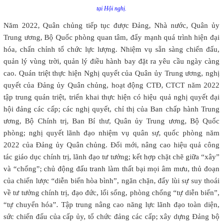
tại Hội nghị.
Năm 2022, Quân chủng tiếp tục được Đảng, Nhà nước, Quân ủy
Trung ương, Bộ Quốc phòng quan tâm, đẩy mạnh quá trình hiện đại
hóa, chấn chỉnh tổ chức lực lượng. Nhiệm vụ sẵn sàng chiến đấu,
quản lý vùng trời, quản lý điều hành bay đặt ra yêu cầu ngày càng
cao. Quán triệt thực hiện Nghị quyết của Quân ủy Trung ương, nghị
quyết của Đảng ủy Quân chủng, hoạt động CTĐ, CTCT năm 2022
tập trung quán triệt, triển khai thực hiện có hiệu quả nghị quyết đại
hội đảng các cấp; các nghị quyết, chỉ thị của Ban chấp hành Trung
ương, Bộ Chính trị, Ban Bí thư, Quân ủy Trung ương, Bộ Quốc
phòng; nghị quyết lãnh đạo nhiệm vụ quân sự, quốc phòng năm
2022 của Đảng ủy Quân chủng. Đổi mới, nâng cao hiệu quả công
tác giáo dục chính trị, lãnh đạo tư tưởng; kết hợp chặt chẽ giữa “xây”
và “chống”; chủ động đấu tranh làm thất bại mọi âm mưu, thủ đoạn
của chiến lược “diễn biến hòa bình”, ngăn chặn, đẩy lùi sự suy thoái
về tư tưởng chính trị, đạo đức, lối sống, phòng chống “tự diễn biến”,
“tự chuyển hóa”. Tập trung nâng cao năng lực lãnh đạo toàn diện,
sức chiến đấu của cấp ủy, tổ chức đảng các cấp; xây dựng Đảng bộ