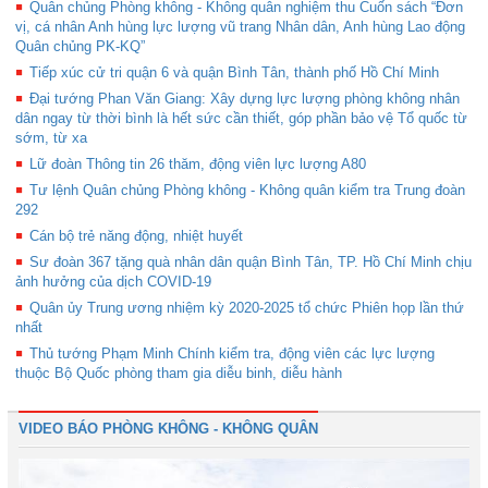
Quân chủng Phòng không - Không quân nghiệm thu Cuốn sách “Đơn
vị, cá nhân Anh hùng lực lượng vũ trang Nhân dân, Anh hùng Lao động
Quân chủng PK-KQ”
Tiếp xúc cử tri quận 6 và quận Bình Tân, thành phố Hồ Chí Minh
Đại tướng Phan Văn Giang: Xây dựng lực lượng phòng không nhân
dân ngay từ thời bình là hết sức cần thiết, góp phần bảo vệ Tổ quốc từ
sớm, từ xa
Lữ đoàn Thông tin 26 thăm, động viên lực lượng A80
Tư lệnh Quân chủng Phòng không - Không quân kiểm tra Trung đoàn
292
Cán bộ trẻ năng động, nhiệt huyết
Sư đoàn 367 tặng quà nhân dân quận Bình Tân, TP. Hồ Chí Minh chịu
ảnh hưởng của dịch COVID-19
Quân ủy Trung ương nhiệm kỳ 2020-2025 tổ chức Phiên họp lần thứ
nhất
Thủ tướng Phạm Minh Chính kiểm tra, động viên các lực lượng
thuộc Bộ Quốc phòng tham gia diễu binh, diễu hành
VIDEO BÁO PHÒNG KHÔNG - KHÔNG QUÂN