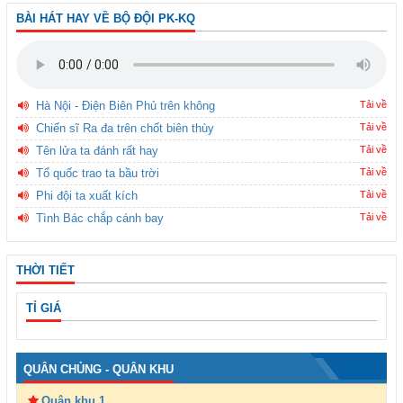
BÀI HÁT HAY VỀ BỘ ĐỘI PK-KQ
Hà Nội - Điện Biên Phủ trên không
Tải về
Chiến sĩ Ra đa trên chốt biên thùy
Tải về
Tên lửa ta đánh rất hay
Tải về
Tổ quốc trao ta bầu trời
Tải về
Phi đội ta xuất kích
Tải về
Tình Bác chắp cánh bay
Tải về
THỜI TIẾT
TỈ GIÁ
QUÂN CHỦNG - QUÂN KHU
Quân khu 1