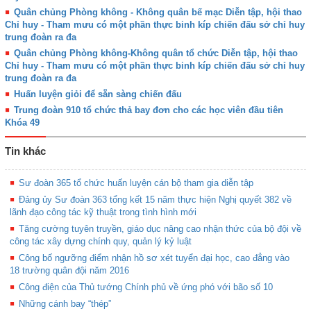
Quân chủng Phòng không - Không quân bế mạc Diễn tập, hội thao
Chỉ huy - Tham mưu có một phần thực binh kíp chiến đấu sở chỉ huy
trung đoàn ra đa
Quân chủng Phòng không-Không quân tổ chức Diễn tập, hội thao
Chỉ huy - Tham mưu có một phần thực binh kíp chiến đấu sở chỉ huy
trung đoàn ra đa
Huấn luyện giỏi để sẵn sàng chiến đấu
Trung đoàn 910 tổ chức thả bay đơn cho các học viên đầu tiên
Khóa 49
Tin khác
Sư đoàn 365 tổ chức huấn luyện cán bộ tham gia diễn tập
Đảng ủy Sư đoàn 363 tổng kết 15 năm thực hiện Nghị quyết 382 về
lãnh đạo công tác kỹ thuật trong tình hình mới
Tăng cường tuyên truyền, giáo dục nâng cao nhận thức của bộ đội về
công tác xây dựng chính quy, quản lý kỷ luật
Công bố ngưỡng điểm nhận hồ sơ xét tuyển đại học, cao đẳng vào
18 trường quân đội năm 2016
Công điện của Thủ tướng Chính phủ về ứng phó với bão số 10
Những cánh bay “thép”