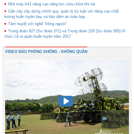
Nhà máy A41 nâng cao năng lực sửa chữa khí tài
Gắn xây xây dựng chính quy, quản lý kỷ luật với nâng cao chất
lượng huấn luyện bay và bảo đảm an toàn bay
Tâm huyết với nghề “trồng người”
Trung đoàn 927 (Sư đoàn 371) và Trung đoàn 228 (Sư đoàn 365) tổ
chức Lễ ra quân huấn luyện năm 2017
VIDEO BÁO PHÒNG KHÔNG - KHÔNG QUÂN