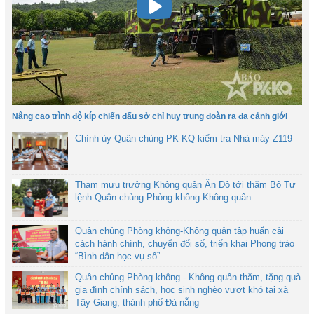
Nâng cao trình độ kíp chiến đấu sở chỉ huy trung đoàn ra đa cảnh giới
Chính ủy Quân chủng PK-KQ kiểm tra Nhà máy Z119
Tham mưu trưởng Không quân Ấn Độ tới thăm Bộ Tư
lệnh Quân chủng Phòng không-Không quân
Quân chủng Phòng không-Không quân tập huấn cải
cách hành chính, chuyển đổi số, triển khai Phong trào
“Bình dân học vụ số”
Quân chủng Phòng không - Không quân thăm, tặng quà
gia đình chính sách, học sinh nghèo vượt khó tại xã
Tây Giang, thành phố Đà nẵng