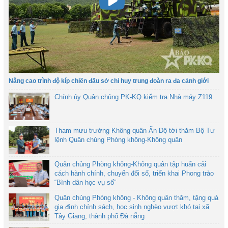
Nâng cao trình độ kíp chiến đấu sở chỉ huy trung đoàn ra đa cảnh giới
Chính ủy Quân chủng PK-KQ kiểm tra Nhà máy Z119
Tham mưu trưởng Không quân Ấn Độ tới thăm Bộ Tư
lệnh Quân chủng Phòng không-Không quân
Quân chủng Phòng không-Không quân tập huấn cải
cách hành chính, chuyển đổi số, triển khai Phong trào
“Bình dân học vụ số”
Quân chủng Phòng không - Không quân thăm, tặng quà
gia đình chính sách, học sinh nghèo vượt khó tại xã
Tây Giang, thành phố Đà nẵng