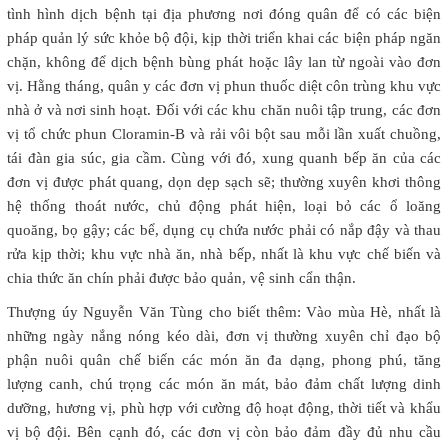
tình hình dịch bệnh tại địa phương nơi đóng quân để có các biện
pháp quản lý sức khỏe bộ đội, kịp thời triển khai các biện pháp ngăn
chặn, không để dịch bệnh bùng phát hoặc lây lan từ ngoài vào đơn
vị. Hằng tháng, quân y các đơn vị phun thuốc diệt côn trùng khu vực
nhà ở và nơi sinh hoạt. Đối với các khu chăn nuôi tập trung, các đơn
vị tổ chức phun Cloramin-B và rải vôi bột sau mỗi lần xuất chuồng,
tái đàn gia súc, gia cầm. Cùng với đó, xung quanh bếp ăn của các
đơn vị được phát quang, dọn dẹp sạch sẽ; thường xuyên khơi thông
hệ thống thoát nước, chủ động phát hiện, loại bỏ các ổ loăng
quoăng, bọ gậy; các bể, dụng cụ chứa nước phải có nắp đậy và thau
rửa kịp thời; khu vực nhà ăn, nhà bếp, nhất là khu vực chế biến và
chia thức ăn chín phải được bảo quản, vệ sinh cẩn thận.
Thượng úy Nguyễn Văn Tùng cho biết thêm: Vào mùa Hè, nhất là
những ngày nắng nóng kéo dài, đơn vị thường xuyên chỉ đạo bộ
phận nuôi quân chế biến các món ăn đa dạng, phong phú, tăng
lượng canh, chú trọng các món ăn mát, bảo đảm chất lượng dinh
dưỡng, hương vị, phù hợp với cường độ hoạt động, thời tiết và khẩu
vị bộ đội. Bên cạnh đó, các đơn vị còn bảo đảm đầy đủ nhu cầu