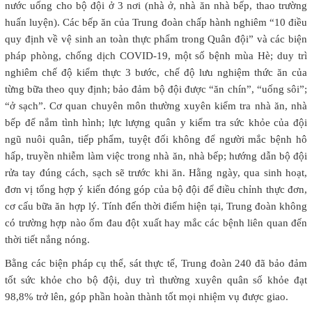
nước uống cho bộ đội ở 3 nơi (nhà ở, nhà ăn nhà bếp, thao trường
huấn luyện). Các bếp ăn của Trung đoàn chấp hành nghiêm “10 điều
quy định về vệ sinh an toàn thực phẩm trong Quân đội” và các biện
pháp phòng, chống dịch COVID-19, một số bệnh mùa Hè; duy trì
nghiêm chế độ kiểm thực 3 bước, chế độ lưu nghiệm thức ăn của
từng bữa theo quy định; bảo đảm bộ đội được “ăn chín”, “uống sôi”;
“ở sạch”. Cơ quan chuyên môn thường xuyên kiểm tra nhà ăn, nhà
bếp để nắm tình hình; lực lượng quân y kiểm tra sức khỏe của đội
ngũ nuôi quân, tiếp phẩm, tuyệt đối không để người mắc bệnh hô
hấp, truyền nhiễm làm việc trong nhà ăn, nhà bếp; hướng dẫn bộ đội
rửa tay đúng cách, sạch sẽ trước khi ăn. Hằng ngày, qua sinh hoạt,
đơn vị tổng hợp ý kiến đóng góp của bộ đội để điều chỉnh thực đơn,
cơ cấu bữa ăn hợp lý. Tính đến thời điểm hiện tại, Trung đoàn không
có trường hợp nào ốm đau đột xuất hay mắc các bệnh liên quan đến
thời tiết nắng nóng.
Bằng các biện pháp cụ thể, sát thực tế, Trung đoàn 240 đã bảo đảm
tốt sức khỏe cho bộ đội, duy trì thường xuyên quân số khỏe đạt
98,8% trở lên, góp phần hoàn thành tốt mọi nhiệm vụ được giao.