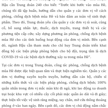
Hậu cần Trung đoàn 240 cho biết: “Trước khi bước vào mùa Hè,
chúng tôi đã tập huấn, hướng dẫn cho quân y các đơn vị về cách
phòng, chống dịch bệnh mùa Hè và bảo đảm an toàn vệ sinh thực
phẩm. Theo đó, Trung đoàn yêu cầu quân y các đơn vị rà soát, củng
cố, bổ sung nhân lực, thuốc, dịch truyền, trang thiết bị và các
phương tiện cấp cứu; xây dựng phương án phòng, chống dịch bệnh
mùa Hè cho các tình huống hoạt động của đơn vị mình. Bên cạnh
đó, ngành Hậu cần tham mưu cho chỉ huy Trung đoàn triển khai
đồng bộ các biện pháp phòng bệnh cho bộ đội, trọng tâm là dịch
COVID-19 và các bệnh dịch thường xảy ra trong mùa Hè”.
Tại các đơn vị trong Trung đoàn, công tác phòng, chống dịch bệnh
mùa Hè được đặc biệt quan tâm và thực hiện nghiêm túc. Quân y các
đơn vị thường xuyên tuyên truyền, hướng dẫn cán bộ, chiến sĩ
những kiến thức và các biện pháp phòng, chống dịch bệnh; 100%
quân nhân trong đơn vị mắc màn khi đi ngủ, khi lao động xa doanh
trại hoặc khu vực có nhiều cây cối phải mặc quần áo dài và đi giày;
thực hiện tốt việc vệ sinh răng miệng, tay chân, mở cửa thông thoáng
phòng ở vào ban ngày. Bên cạnh đó, các đơn vị chủ động nắm chắc