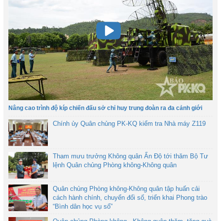
Nâng cao trình độ kíp chiến đấu sở chỉ huy trung đoàn ra đa cảnh giới
Chính ủy Quân chủng PK-KQ kiểm tra Nhà máy Z119
Tham mưu trưởng Không quân Ấn Độ tới thăm Bộ Tư
lệnh Quân chủng Phòng không-Không quân
Quân chủng Phòng không-Không quân tập huấn cải
cách hành chính, chuyển đổi số, triển khai Phong trào
“Bình dân học vụ số”