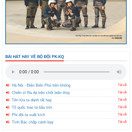
BÀI HÁT HAY VỀ BỘ ĐỘI PK-KQ
Hà Nội - Điện Biên Phủ trên không
Tải về
Chiến sĩ Ra đa trên chốt biên thùy
Tải về
Tên lửa ta đánh rất hay
Tải về
Tổ quốc trao ta bầu trời
Tải về
Phi đội ta xuất kích
Tải về
Tình Bác chắp cánh bay
Tải về