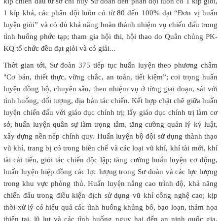
kíp chiến đấu từ sở chỉ huy Sư đoàn đến phân đội luôn có 1 kíp giỏi,
1 kíp khá, các phân đội luôn có từ 80 đến 100% đạt “Đơn vị huấn
luyện giỏi” và có đủ khả năng hoàn thành nhiệm vụ chiến đấu trong
tình huống phức tạp; tham gia hội thi, hội thao do Quân chủng PK-
KQ tổ chức đều đạt giỏi và có giải...
Thời gian tới, Sư đoàn 375 tiếp tục huấn luyện theo ph­ương châm
"Cơ bản, thiết thực, vững chắc, an toàn, tiết kiệm”; coi trọng huấn
luyện đồng bộ, chuyên sâu, theo nhiệm vụ ở từng giai đoạn, sát với
tình huống, đối tượng, địa bàn tác chiến. Kết hợp chặt chẽ giữa huấn
luyện chiến đấu với giáo dục chính trị; lấy giáo dục chính trị làm cơ
sở, huấn luyện quân sự làm trọng tâm, tăng cường quản lý kỷ luật,
xây dựng nền nếp chính quy. Huấn luyện bộ đội sử dụng thành thạo
vũ khí, trang bị có trong biên chế và các loại vũ khí, khí tài mới, khí
tài cải tiến, giỏi tác chiến độc lập; tăng cường huấn luyện cơ động,
huấn luyện hiệp đồng các lực lượng trong Sư đoàn và các lực lượng
trong khu vực phòng thủ. Huấn luyện nâng cao trình độ, khả năng
chiến đấu trong điều kiện địch sử dụng vũ khí công nghệ cao; kịp
thời xử lý có hiệu quả các tình huống khủng bố, bạo loạn, thảm họa
thiên tai, lũ lụt và các tình huống nguy hại đến an ninh quốc gia,