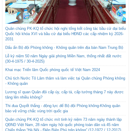
Quân chủng PK-KQ tổ chức hội nghị tổng kết công tác bầu cử đại biểu
Quốc hội khóa XVI và bầu cử đại biểu HĐND các cấp nhiệm kỳ 2026-
2031
Dấu ấn Bộ đội Phòng không - Không quân trên địa bàn Nam Trung Bộ
Lễ kỷ niệm 50 năm Ngày giải phóng Miền Nam, thống nhất đất nước
(30-4-1975 / 30-4-2025)
Khai mạc Triển lãm Quốc phòng quốc tế Việt Nam 2024
Chủ tịch Nước Tô Lâm thăm và làm việc tại Quân chủng Phòng không
- Không quân
Lương sĩ quan Quân đội cấp úy, cấp tá, cấp tướng tháng 7 này được
tăng lên nhiều không?
Thi đua Quyết thắng - động lực để Bộ đội Phòng không-Không quân
bảo vệ vững chắc vùng trời quốc gia
Quân chủng PK-KQ tổ chức mít tinh kỷ niệm 73 năm ngày thành lập
QĐND Việt Nam, 28 năm ngày hội quốc phòng toàn dân và 45 năm
Chiến thắng “Hà Nội - Điện Biên Phủ trên không” (12-1972 / 12-2017)