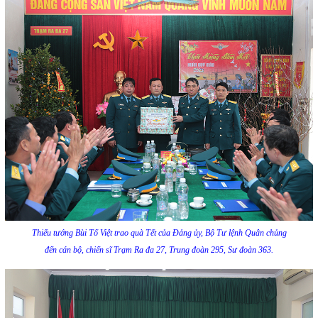
Thiếu tướng Bùi Tố Việt trao quà Tết của Đảng ủy, Bộ Tư lệnh Quân chủng
đến cán bộ, chiến sĩ Trạm Ra đa 27, Trung đoàn 295, Sư đoàn 363.