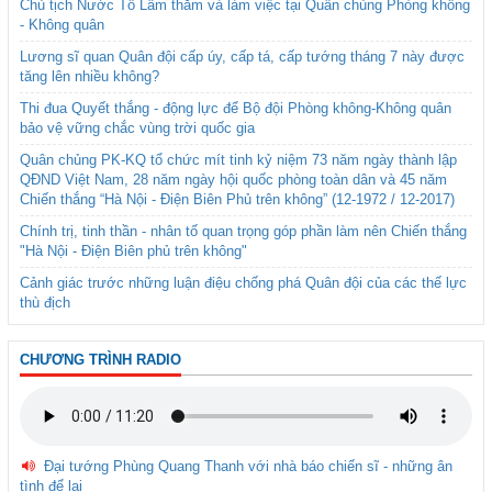
Chủ tịch Nước Tô Lâm thăm và làm việc tại Quân chủng Phòng không
- Không quân
Lương sĩ quan Quân đội cấp úy, cấp tá, cấp tướng tháng 7 này được
tăng lên nhiều không?
Thi đua Quyết thắng - động lực để Bộ đội Phòng không-Không quân
bảo vệ vững chắc vùng trời quốc gia
Quân chủng PK-KQ tổ chức mít tinh kỷ niệm 73 năm ngày thành lập
QĐND Việt Nam, 28 năm ngày hội quốc phòng toàn dân và 45 năm
Chiến thắng “Hà Nội - Điện Biên Phủ trên không” (12-1972 / 12-2017)
Chính trị, tinh thần - nhân tố quan trọng góp phần làm nên Chiến thắng
"Hà Nội - Điện Biên phủ trên không"
Cảnh giác trước những luận điệu chống phá Quân đội của các thế lực
thù địch
CHƯƠNG TRÌNH RADIO
Đại tướng Phùng Quang Thanh với nhà báo chiến sĩ - những ân
tình để lại