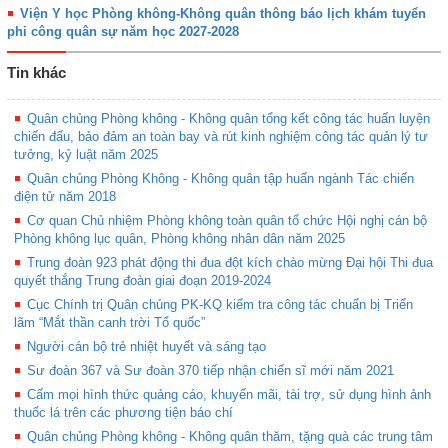
Viện Y học Phòng không-Không quân thông báo lịch khám tuyển
phi công quân sự năm học 2027-2028
Tin khác
Quân chủng Phòng không - Không quân tổng kết công tác huấn luyện
chiến đấu, bảo đảm an toàn bay và rút kinh nghiệm công tác quản lý tư
tưởng, kỷ luật năm 2025
Quân chủng Phòng Không - Không quân tập huấn ngành Tác chiến
điện tử năm 2018
Cơ quan Chủ nhiệm Phòng không toàn quân tổ chức Hội nghị cán bộ
Phòng không lục quân, Phòng không nhân dân năm 2025
Trung đoàn 923 phát động thi đua đột kích chào mừng Đại hội Thi đua
quyết thắng Trung đoàn giai đoạn 2019-2024
Cục Chính trị Quân chủng PK-KQ kiểm tra công tác chuẩn bị Triển
lãm “Mắt thần canh trời Tổ quốc”
Người cán bộ trẻ nhiệt huyết và sáng tạo
Sư đoàn 367 và Sư đoàn 370 tiếp nhận chiến sĩ mới năm 2021
Cấm mọi hình thức quảng cáo, khuyến mãi, tài trợ, sử dụng hình ảnh
thuốc lá trên các phương tiện báo chí
Quân chủng Phòng không - Không quân thăm, tặng quà các trung tâm