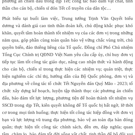
phương án chiến đấu trong dịp Tết; công tác bảo đảm vật chất, tinh
thần cho cán bộ, chiến sĩ đón Tết cổ truyền của dân tộc…
Phát biểu tại buổi làm việc, Trung tướng Trịnh Văn Quyết biểu
dương và đánh giá cao tinh thần đoàn kết, chủ động khắc phục khó
khăn, quyết tâm hoàn thành tốt nhiệm vụ của các đơn vị trong những
năm qua, góp phần cùng toàn quân bảo vệ vững chắc vùng trời, chủ
quyền biển, đảo thiêng liêng của Tổ quốc. Đồng chí Phó Chủ nhiệm
Tổng Cục Chính trị QĐND Việt Nam yêu cầu cấp ủy, chỉ huy đơn vị
tiếp tục làm tốt công tác giáo dục, nâng cao nhận thức và hành động
cho cán bộ, chiến sĩ trong thực hiện các nhiệm vụ; quán triệt, thực
hiện nghiêm các chỉ thị, hướng dẫn của Bộ Quốc phòng, đơn vị và
địa phương về công tác tổ chức Tết Nguyên đán Quý Mão - 2023; tổ
chức xây dựng kế hoạch, luyện tập thành thục các phương án chiến
đấu, bảo đảm tốt lực lượng, phương tiện để hoàn thành tốt nhiệm vụ
SSCĐ trong dịp Tết, kiên quyết không để Tổ quốc bị bất ngờ, lỡ thời
cơ trong mọi tình huống; thực hiện tốt công tác hiệp đồng với đơn vị
bạn và lực lượng vũ trang địa phương, bảo vệ an toàn địa bàn đóng
quân; thực hiện tốt công tác chính sách, đền ơn, đáp nghĩa; quan
tâm, chăm lo, bảo đảm tốt đời sống vật chất, tinh thần để bộ đội vui