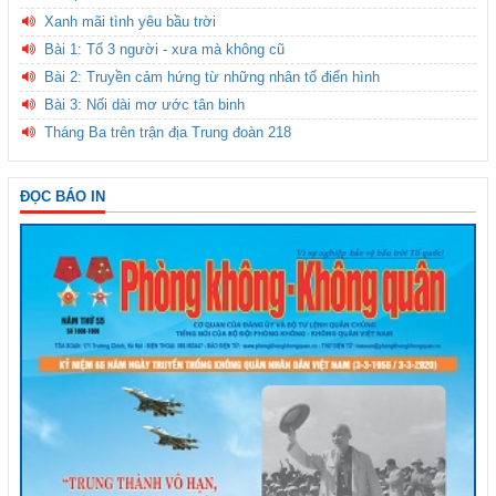
Xanh mãi tình yêu bầu trời
Bài 1: Tổ 3 người - xưa mà không cũ
Bài 2: Truyền cảm hứng từ những nhân tố điển hình
Bài 3: Nối dài mơ ước tân binh
Tháng Ba trên trận địa Trung đoàn 218
ĐỌC BÁO IN