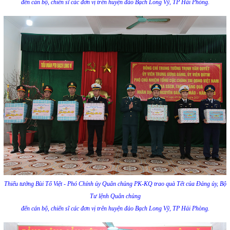
đến cán bộ, chiến sĩ các đơn vị trên huyện đảo Bạch Long Vỹ, TP Hải Phòng.
Thiếu tướng Bùi Tố Việt - Phó Chính ủy Quân chủng PK-KQ trao quà Tết của Đảng ủy, Bộ
Tư lệnh Quân chủng
đến cán bộ, chiến sĩ các đơn vị trên huyện đảo Bạch Long Vỹ, TP Hải Phòng.