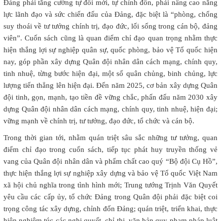
Đảng phải tăng cường tự đổi mới, tự chỉnh đốn, phải nâng cao năng
lực lãnh đạo và sức chiến đấu của Đảng, đặc biệt là “phòng, chống
suy thoái về tư tưởng chính trị, đạo đức, lối sống trong cán bộ, đảng
viên”. Cuốn sách cũng là quan điểm chỉ đạo quan trọng nhằm thực
hiện thắng lợi sự nghiệp quân sự, quốc phòng, bảo vệ Tổ quốc hiện
nay, góp phần xây dựng Quân đội nhân dân cách mạng, chính quy,
tinh nhuệ, từng bước hiện đại, một số quân chủng, binh chủng, lực
lượng tiến thẳng lên hiện đại. Đến năm 2025, cơ bản xây dựng Quân
đội tinh, gọn, mạnh, tạo tiền đề vững chắc, phấn đấu năm 2030 xây
dựng Quân đội nhân dân cách mạng, chính quy, tinh nhuệ, hiện đại;
vững mạnh về chính trị, tư tưởng, đạo đức, tổ chức và cán bộ.
Trong thời gian tới, nhằm quán triệt sâu sắc những tư tưởng, quan
điểm chỉ đạo trong cuốn sách, tiếp tục phát huy truyền thống vẻ
vang của Quân đội nhân dân và phẩm chất cao quý “Bộ đội Cụ Hồ”,
thực hiện thắng lợi sự nghiệp xây dựng và bảo vệ Tổ quốc Việt Nam
xã hội chủ nghĩa trong tình hình mới; Trung tướng Trịnh Văn Quyết
yêu cầu các cấp ủy, tổ chức Đảng trong Quân đội phải đặc biệt coi
trọng công tác xây dựng, chỉnh đốn Đảng; quán triệt, triển khai, thực
hiện nghiêm túc các nghị quyết, chỉ thị, văn bản quy phạm pháp luật