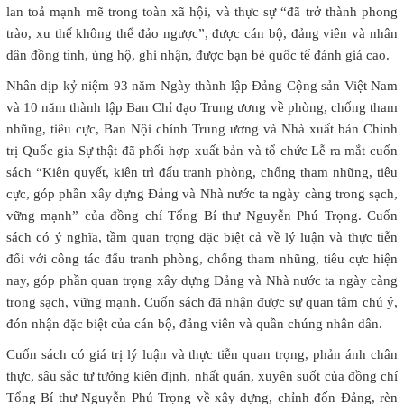
lan toả mạnh mẽ trong toàn xã hội, và thực sự “đã trở thành phong
trào, xu thế không thể đảo ngược”, được cán bộ, đảng viên và nhân
dân đồng tình, ủng hộ, ghi nhận, được bạn bè quốc tế đánh giá cao.
Nhân dịp kỷ niệm 93 năm Ngày thành lập Đảng Cộng sản Việt Nam
và 10 năm thành lập Ban Chỉ đạo Trung ương về phòng, chống tham
nhũng, tiêu cực, Ban Nội chính Trung ương và Nhà xuất bản Chính
trị Quốc gia Sự thật đã phối hợp xuất bản và tổ chức Lễ ra mắt cuốn
sách “Kiên quyết, kiên trì đấu tranh phòng, chống tham nhũng, tiêu
cực, góp phần xây dựng Đảng và Nhà nước ta ngày càng trong sạch,
vững mạnh” của đồng chí Tổng Bí thư Nguyễn Phú Trọng. Cuốn
sách có ý nghĩa, tầm quan trọng đặc biệt cả về lý luận và thực tiễn
đối với công tác đấu tranh phòng, chống tham nhũng, tiêu cực hiện
nay, góp phần quan trọng xây dựng Đảng và Nhà nước ta ngày càng
trong sạch, vững mạnh. Cuốn sách đã nhận được sự quan tâm chú ý,
đón nhận đặc biệt của cán bộ, đảng viên và quần chúng nhân dân.
Cuốn sách có giá trị lý luận và thực tiễn quan trọng, phản ánh chân
thực, sâu sắc tư tưởng kiên định, nhất quán, xuyên suốt của đồng chí
Tổng Bí thư Nguyễn Phú Trọng về xây dựng, chỉnh đốn Đảng, rèn