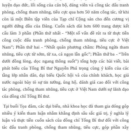
luyện đạo đức, lối sống của cán bộ, đảng viên và công tác đấu tranh
phòng, chống tham nhũng, tiêu cực qua hơn 50 năm công tác, từ khi
còn là một Biên tập viên của Tạp chí Cộng sản cho đến cương vị
người đứng đầu của Đảng. Cuốn sách dài hơn 600 trang được kết
cấu làm 3 phần (Phần thứ nhất - “Một số vấn đề rút ra từ thực tiễn
công cuộc đấu tranh phòng, chống tham nhũng, tiêu cực ở Việt
Nam”; Phần thứ hai - “Nhất quán phương châm: Phòng ngừa tham
nhũng, tiêu cực từ sớm, từ xa, cả ngọn lẫn gốc”; Phần thứ ba - “Trên
dưới đồng lòng, dọc ngang thông suốt”) tổng hợp các bài viết, bài
phát biểu của Tổng Bí thư Nguyễn Phú trọng cùng ý kiến của các
tầng lớp nhân dân, đại biểu Quốc hội và của chính khách, học giả
nước ngoài bày tỏ sự tin tưởng, ủng hộ, đánh giá cao đối với công
tác phòng, chống tham nhũng, tiêu cực ở Việt Nam dưới sự lãnh đạo
của đồng chí Tổng Bí thư.
Tại buổi Tọa đàm, các đại biểu, nhà khoa học đã tham gia đóng góp
nhiều ý kiến tham luận nhằm khẳng định sâu sắc giá trị, ý nghĩa lý
luận và thực tiễn cuốn sách của đồng chí Tổng Bí thư đối với công
tác đấu tranh phòng, chống tham nhũng, tiêu cực, góp phần xây