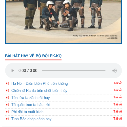
BÀI HÁT HAY VỀ BỘ ĐỘI PK-KQ
Hà Nội - Điện Biên Phủ trên không
Tải về
Chiến sĩ Ra đa trên chốt biên thùy
Tải về
Tên lửa ta đánh rất hay
Tải về
Tổ quốc trao ta bầu trời
Tải về
Phi đội ta xuất kích
Tải về
Tình Bác chắp cánh bay
Tải về