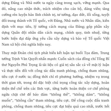
dựng Đảng và Nhà nước ta ngày càng trong sạch, vững mạnh. Qua
đó, nâng cao nhận thức, trách nhiệm cho cán bộ, đảng viên; tăng
cường rèn luyện bản lĩnh chính trị, tư tưởng, đạo đức, lối sống, tuyệt
đối trung thành với Tổ quốc, với Đảng, Nhà nước và Nhân dân, kiên
định với mục tiêu, lý tưởng cách mạng của Đảng; góp phần xây
dựng Quân đội nhân dân cách mạng, chính quy, tinh nhuệ, từng
bước hiện đại đáp ứng yêu cầu xây dựng và bảo vệ Tổ quốc Việt
Nam xã hội chủ nghĩa hiện nay.
Thay mặt Đoàn chủ tịch phát biểu kết luận tại buổi Tọa đàm, Trung
tướng Trịnh Văn Quyết nhấn mạnh: Cuốn sách của đồng chí Tổng Bí
thư Nguyễn Phú Trọng là tài liệu có giá trị sâu sắc cả về mặt lý luận
và thực tiễn đối với công tác đấu tranh phòng, chống tham nhũng,
tiêu cực ở nước ta; đồng thời chỉ rõ phương hướng, nhiệm vụ trong
thời gian tới, trong đó đặc biệt chú trọng công tác xây dựng, hoàn
thiện thể chế trên các lĩnh vực, từng bước hoàn thiện cơ chế phòng
ngừa chặt chẽ để bảo đảm “không thể”, “không dám”, “không
muốn”, “không cần” tham nhũng, tiêu cực. Để công cuộc đấu tranh
phòng, chống tham nhũng, tiêu cực đạt hiệu quả cao nhất, trước hết