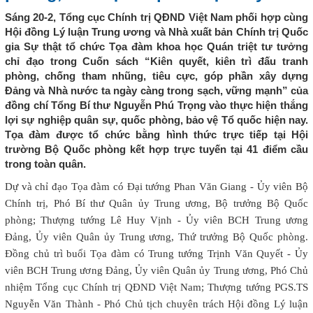
Sáng 20-2, Tổng cục Chính trị QĐND Việt Nam phối hợp cùng
Hội đồng Lý luận Trung ương và Nhà xuất bản Chính trị Quốc
gia Sự thật tổ chức Tọa đàm khoa học Quán triệt tư tưởng
chỉ đạo trong Cuốn sách “Kiên quyết, kiên trì đấu tranh
phòng, chống tham nhũng, tiêu cực, góp phần xây dựng
Đảng và Nhà nước ta ngày càng trong sạch, vững mạnh” của
đồng chí Tổng Bí thư Nguyễn Phú Trọng vào thực hiện thắng
lợi sự nghiệp quân sự, quốc phòng, bảo vệ Tổ quốc hiện nay.
Tọa đàm được tổ chức bằng hình thức trực tiếp tại Hội
trường Bộ Quốc phòng kết hợp trực tuyến tại 41 điểm cầu
trong toàn quân.
Dự và chỉ đạo Tọa đàm có Đại tướng Phan Văn Giang - Ủy viên Bộ
Chính trị, Phó Bí thư Quân ủy Trung ương, Bộ trưởng Bộ Quốc
phòng; Thượng tướng Lê Huy Vịnh - Ủy viên BCH Trung ương
Đảng, Ủy viên Quân ủy Trung ương, Thứ trưởng Bộ Quốc phòng.
Đồng chủ trì buổi Tọa đàm có Trung tướng Trịnh Văn Quyết - Ủy
viên BCH Trung ương Đảng, Ủy viên Quân ủy Trung ương, Phó Chủ
nhiệm Tổng cục Chính trị QĐND Việt Nam; Thượng tướng PGS.TS
Nguyễn Văn Thành - Phó Chủ tịch chuyên trách Hội đồng Lý luận