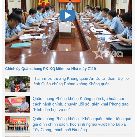
Chính ủy Quân chủng PK-KQ kiểm tra Nhà máy Z119
Tham mưu trưởng Không quân Ấn Độ tới thăm Bộ Tư
lệnh Quân chủng Phòng không-Không quân
Quân chủng Phòng không-Không quân tập huấn cải
cách hành chính, chuyển đổi số, triển khai Phong trào
“Bình dân học vụ số”
Quân chủng Phòng không - Không quân thăm, tặng quà
gia đình chính sách, học sinh nghèo vượt khó tại xã
Tây Giang, thành phố Đà nẵng