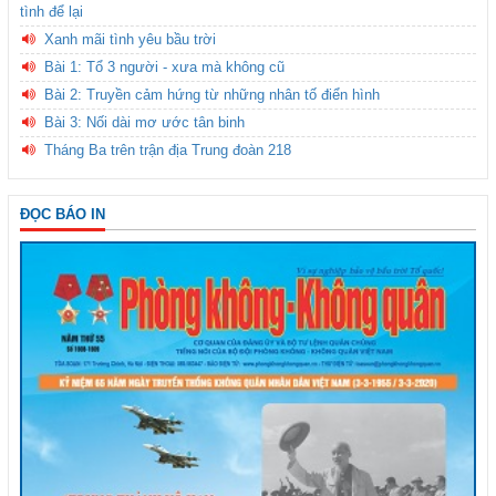
tình để lại
Xanh mãi tình yêu bầu trời
Bài 1: Tổ 3 người - xưa mà không cũ
Bài 2: Truyền cảm hứng từ những nhân tố điển hình
Bài 3: Nối dài mơ ước tân binh
Tháng Ba trên trận địa Trung đoàn 218
ĐỌC BÁO IN