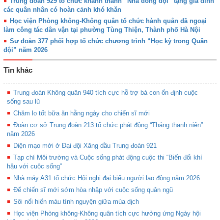
Trung đoàn 929 tổ chức khánh thành “Nhà đồng đội” tặng gia đình
các quân nhân có hoàn cảnh khó khăn
Học viện Phòng không-Không quân tổ chức hành quân dã ngoại
làm công tác dân vận tại phường Tùng Thiện, Thành phố Hà Nội
Sư đoàn 377 phối hợp tổ chức chương trình “Học kỳ trong Quân
đội” năm 2026
Tin khác
Trung đoàn Không quân 940 tích cực hỗ trợ bà con ổn định cuộc
sống sau lũ
Chăm lo tốt bữa ăn hằng ngày cho chiến sĩ mới
Đoàn cơ sở Trung đoàn 213 tổ chức phát động “Tháng thanh niên”
năm 2026
Diện mạo mới ở Đại đội Xăng dầu Trung đoàn 921
Tạp chí Môi trường và Cuộc sống phát động cuộc thi “Biến đổi khí
hậu với cuộc sống”
Nhà máy A31 tổ chức Hội nghị đại biểu người lao động năm 2026
Để chiến sĩ mới sớm hòa nhập với cuộc sống quân ngũ
Sôi nổi hiến máu tình nguyện giữa mùa dịch
Học viện Phòng không-Không quân tích cực hưởng ứng Ngày hội