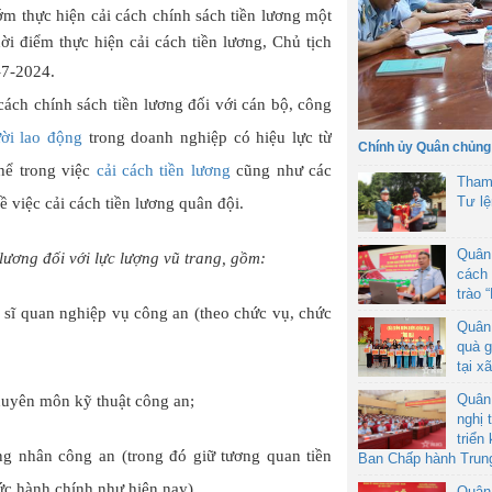
 thực hiện cải cách chính sách tiền lương một
i điểm thực hiện cải cách tiền lương, Chủ tịch
-7-2024.
ch chính sách tiền lương đối với cán bộ, công
ời lao động
trong doanh nghiệp có hiệu lực từ
Chính ủy Quân chủng
hể trong việc
cải cách tiền lương
cũng như các
Tham
Tư l
ề việc cải cách tiền lương quân đội.
Quân
ương đối với lực lượng vũ trang, gồm:
cách 
trào 
ạ sĩ quan nghiệp vụ công an (theo chức vụ, chức
Quân
quà g
tại x
Quân
huyên môn kỹ thuật công an;
nghị 
triển
g nhân công an (trong đó giữ tương quan tiền
Ban Chấp hành Trun
ức hành chính như hiện nay).
Quân