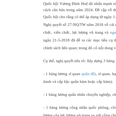
Quốc hội Vương Đình Huệ đã nhấn mạnh sớm
cách căn bản trong năm 2024. Đề cập về thờ
Quốc hội cho rằng có thể áp dụng từ ngày 1
Nghị quyết số 27-NQ/TW năm 2018 về cải cá
chức, viên chức, lực lượng vũ trang và
ngư
ngày 21-5-2018 đã đề ra các mục tiêu cụ t
chính sách liên quan; trong đó có nội dung v
Cụ thể, nghị quyết nêu rõ:
Xây dựng 3 bảng l
- 1 bảng lương sĩ quan
quân đội
, sĩ quan, h
danh và cấp bậc quân hàm hoặc cấp hàm);
- 1 bảng lương quân nhân chuyên nghiệp, c
- 1 bảng lương công nhân quốc phòng, côn
lương của lực lượng vũ trang so với công ch