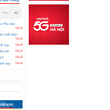
Ộ ĐỘI PK-KQ
ên Phủ trên
Tải về
rên chốt biên
Tải về
rất hay
Tải về
ầu trời
Tải về
ích
Tải về
ánh bay
Tải về
UÂN KHU