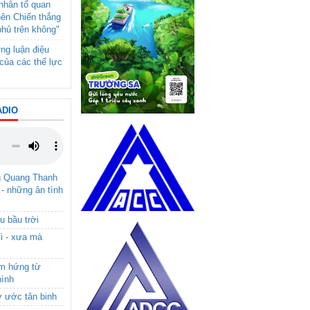
- nhân tố quan
nên Chiến thắng
y dựng
phủ trên không"
c quân
ng luận điệu
của các thế lực
h hiện
ADIO
g Quang Thanh
 - những ân tình
u bầu trời
i - xưa mà
ảm hứng từ
hình
ơ ước tân binh