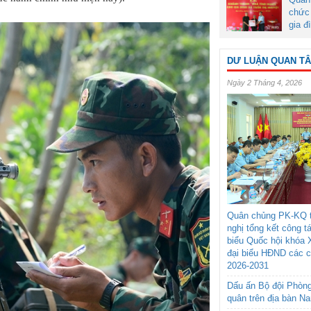
chức 
gia đ
DƯ LUẬN QUAN T
Ngày 2 Tháng 4, 2026
Quân chủng PK-KQ t
nghị tổng kết công t
biểu Quốc hội khóa 
đại biểu HĐND các 
2026-2031
Dấu ấn Bộ đội Phòn
quân trên địa bàn N