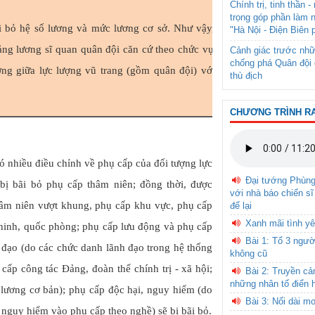
Chính trị, tinh thần 
trọng góp phần làm 
ãi bỏ hệ số lương và mức lương cơ sở. Như vậy, quân đội sẽ được xâ
"Hà Nội - Điện Biên 
ng lương sĩ quan quân đội căn cứ theo chức vụ, chức danh và cấp bậ
Cảnh giác trước nhữ
chống phá Quân đội 
ơng giữa lực lượng vũ trang (gồm quân đội) với công chức hành chín
thù địch
CHƯƠNG TRÌNH R
 nhiều điều chỉnh về phụ cấp của đối tượng lực
Đại tướng Phùn
bị bãi bỏ phụ cấp thâm niên; đồng thời, được
với nhà báo chiến sĩ
hâm niên vượt khung, phụ cấp khu vực, phụ cấp
để lại
Xanh mãi tình yê
 ninh, quốc phòng; phụ cấp lưu động và phụ cấp
Bài 1: Tổ 3 ngườ
 đạo (do các chức danh lãnh đạo trong hệ thống
không cũ
 cấp công tác Đảng, đoàn thể chính trị - xã hội;
Bài 2: Truyền c
những nhân tố điển 
lương cơ bản); phụ cấp độc hại, nguy hiểm (do
Bài 3: Nối dài m
, nguy hiểm vào phụ cấp theo nghề) sẽ bị bãi bỏ.