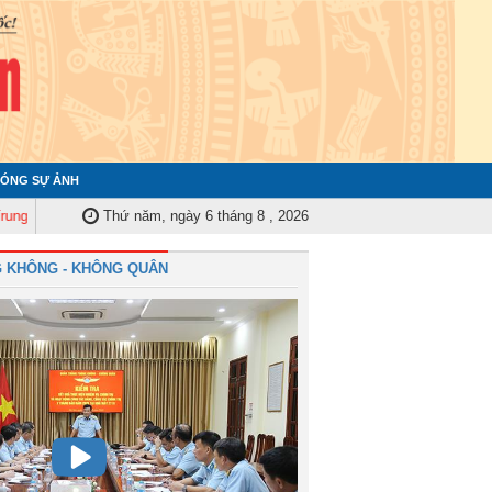
ÓNG SỰ ẢNH
ơng tập huấn nghiệp vụ công tác kiểm tra, giám sát năm 2025
Thứ năm, ngày 6 tháng 8 , 2026
Quân chủng
 KHÔNG - KHÔNG QUÂN