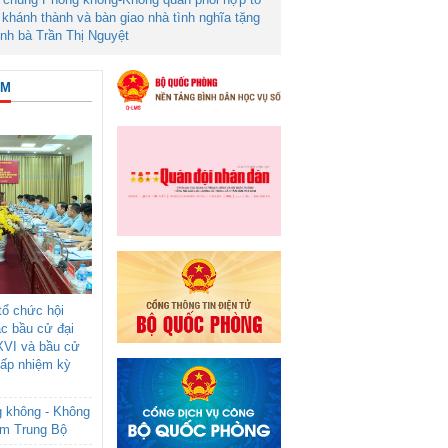
khánh thành và bàn giao nhà tình nghĩa tặng
ình bà Trần Thị Nguyệt
ÂM
ổ chức hội
ác bầu cử đại
XVI và bầu cử
cấp nhiệm kỳ
g không - Không
am Trung Bộ