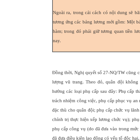
Ngoài ra, trong cải cách có nội dung sẽ b
tương ứng các bảng lương mới gồm: Một bả
hàm; trong đó phải giữ tương quan tiền lư
nay.
Đồng thời, Nghị quyết số 27-NQ/TW cũng có
lượng vũ trang. Theo đó, quân đội không 
hưởng các loại phụ cấp sau đây: Phụ cấp t
trách nhiệm công việc, phụ cấp phục vụ an
đặc thù cho quân đội; phụ cấp chức vụ lãnh
chính trị thực hiện xếp lương chức vụ); phụ
phụ cấp công vụ (do đã đưa vào trong mức 
đã đưa điều kiện lao động có yếu tố độc hại