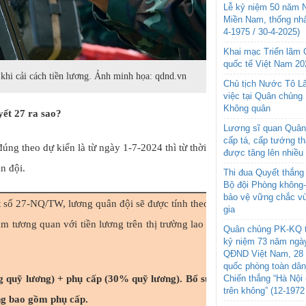
Lễ kỷ niệm 50 năm N
Miền Nam, thống nhấ
4-1975 / 30-4-2025)
Khai mạc Triển lãm
quốc tế Việt Nam 20
 khi cải cách tiền lương. Ảnh minh họa: qdnd.vn
Chủ tịch Nước Tô L
việc tại Quân chủng
Không quân
yết 27 ra sao?
Lương sĩ quan Quân 
cấp tá, cấp tướng t
đúng theo dự kiến là từ ngày 1-7-2024 thì từ thời
được tăng lên nhiều
n đội.
Thi đua Quyết thắng 
Bộ đội Phòng không
bảo vệ vững chắc vù
số 27-NQ/TW, lương quân đội sẽ được tính theo số tiền cụ thể theo vị t
gia
m tương quan với tiền lương trên thị trường lao động và có cơ cấu tiề
Quân chủng PK-KQ t
kỷ niệm 73 năm ngày
QĐND Việt Nam, 28 
quốc phòng toàn dâ
 quỹ lương) + phụ cấp (30% quỹ lương). Bổ sung thêm tiền thưởng,
Chiến thắng “Hà Nội 
trên không” (12-1972
ng bao gồm phụ cấp.