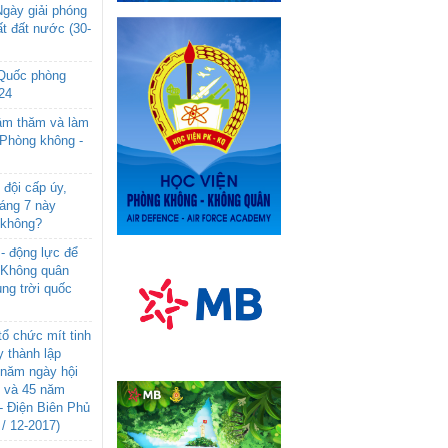
gày giải phóng
t đất nước (30-
 Quốc phòng
24
âm thăm và làm
 Phòng không -
đội cấp úy,
háng 7 này
 không?
- động lực để
-Không quân
ng trời quốc
rí việc
n lương
ổ chức mít tinh
 thành lập
năm ngày hội
n và 45 năm
 chiếm
- Điện Biên Phủ
 / 12-2017)