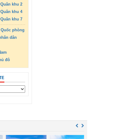
Quân khu 2
Quân khu 4
Quân khu 7
 Quốc phòng
nhân dân
 Nam
hủ đô
TE