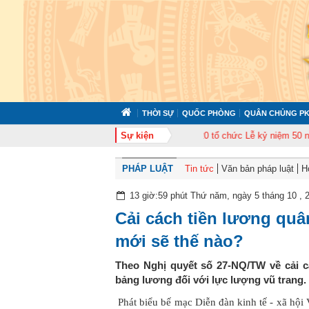
THỜI SỰ
QUỐC PHÒNG
QUÂN CHỦNG PK
án bộ năm 2026
Trung đoàn Không quân 920 tổ chức Lễ kỷ niệm 50 năm Ngà
Sự kiện
PHÁP LUẬT
Tin tức
Văn bản pháp luật
H
13 giờ:59 phút Thứ năm, ngày 5 tháng 10 , 
Cải cách tiền lương quâ
mới sẽ thế nào?
Theo Nghị quyết số 27-NQ/TW về cải c
bảng lương đối với lực lượng vũ trang.
Phát biểu bế mạc Diễn đàn kinh tế - xã hội