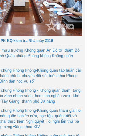
 PK-KQ kiểm tra Nhà máy Z119
 mưu trưởng Không quân Ấn Độ tới thăm Bộ
ệnh Quân chủng Phòng không-Không quân
 chủng Phòng không-Không quân tập huấn cải
hành chính, chuyển đổi số, triển khai Phong
“Bình dân học vụ số”
 chủng Phòng không - Không quân thăm, tặng
ia đình chính sách, học sinh nghèo vượt khó
ã Tây Giang, thành phố Đà nẵng
 chủng Phòng không-Không quân tham gia Hội
toàn quốc nghiên cứu, học tập, quán triệt và
 khai thực hiện Nghị quyết Hội nghị lần thứ ba
g ương Đảng khóa XIV
 chủng Phòng không-Không quân phối hợp tổ