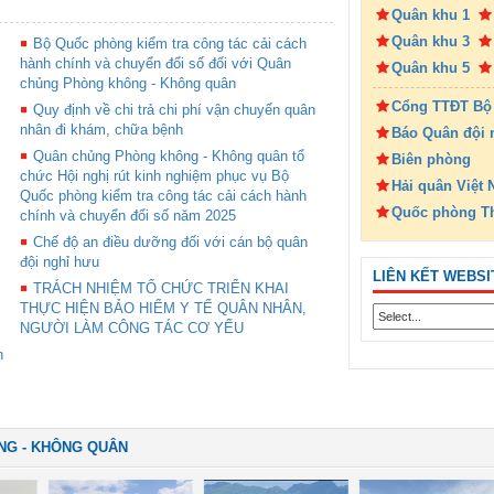
Quân khu 1
Quân khu 3
Bộ Quốc phòng kiểm tra công tác cải cách
hành chính và chuyển đổi số đối với Quân
Quân khu 5
chủng Phòng không - Không quân
Cổng TTĐT Bộ
Quy định về chi trả chi phí vận chuyển quân
nhân đi khám, chữa bệnh
Báo Quân đội 
Quân chủng Phòng không - Không quân tổ
Biên phòng
chức Hội nghị rút kinh nghiệm phục vụ Bộ
Hải quân Việt
Quốc phòng kiểm tra công tác cải cách hành
Quốc phòng T
chính và chuyển đổi số năm 2025
Chế độ an điều dưỡng đối với cán bộ quân
đội nghỉ hưu
LIÊN KẾT WEBSI
TRÁCH NHIỆM TỔ CHỨC TRIỂN KHAI
THỰC HIỆN BẢO HIỂM Y TẾ QUÂN NHÂN,
NGƯỜI LÀM CÔNG TÁC CƠ YẾU
n
NG - KHÔNG QUÂN