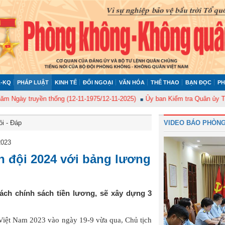
-KQ
PHÁP LUẬT
KINH TẾ
ĐỐI NGOẠI
VĂN HÓA
THỂ THAO
BẠN ĐỌC
PH
y truyền thống (12-11-1975/12-11-2025)
Ủy ban Kiểm tra Quân ủy Trung ư
ỏi - Đáp
VIDEO BÁO PHÒNG
2023
n đội 2024 với bảng lương
ách chính sách tiền lương, sẽ xây dựng 3
 Việt Nam 2023 vào ngày 19-9 vừa qua, Chủ tịch