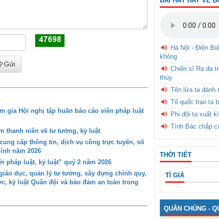
BÀI HÁT HAY VỀ B
Hà Nội - Điện Bi
không
Gửi
Chiến sĩ Ra đa t
thùy
Tên lửa ta đánh 
Tổ quốc trao ta b
gia Hội nghị tập huấn báo cáo viên pháp luật
Phi đội ta xuất k
Tình Bác chắp c
 thanh niên về tư tưởng, kỷ luật
ung cấp thông tin, dịch vụ công trực tuyến, số
chính năm 2026
THỜI TIẾT
i pháp luật, kỷ luật” quý 2 năm 2026
iáo dục, quản lý tư tưởng, xây dựng chính quy,
TỈ GIÁ
ớc, kỷ luật Quân đội và bảo đảm an toàn trong
QUÂN CHỦNG - Q