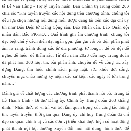
tá Lê Văn Hùng - Trợ lý Tuyên huấn, Ban Chính trị Trung đoàn 263
chia sẻ: “Khi tuyên truyền các nội dung trên chương trình, chúng tôi
đều lựa chọn những nội dung mới, được đăng tải trên các địa chỉ uy
tín như Báo Điện tử Đảng Cộng sản, Báo Nhân dân, Báo Quân đội
nhân dân, Báo PK-KQ… Quá trình ghi âm chương trình, chúng tôi
đặc biệt chú ý cách diễn đạt ngắn gọn, gần gũi với bộ đội; phần phát
âm rõ ràng, tránh dùng các từ địa phương, từ lóng… để bộ đội dễ
nghe, dễ hiểu, dễ thấm sâu. Từ đầu năm 2023 đến nay, Trung đoàn
đã phát hơn 300 lượt tin, bài phản ánh, chuyên đề về công tác xây
dựng Đảng, tìm hiểu chính sách pháp luật, sức khỏe đời sống,
chuyên mục chào mừng kỷ niệm các sự kiện, các ngày lễ lớn trong
năm…”
Đánh giá về chất lượng các chương trình phát thanh nội bộ, Trung tá
Lê Thanh Bình - Bí thư Đảng ủy, Chính ủy Trung đoàn 263 khẳng
định: “Nhận thức rõ vị trí, vai trò, tầm quan trọng của công tác thông
tin, tuyên truyền, thời gian qua, Đảng ủy, chỉ huy Trung đoàn đã chỉ
đạo cơ quan chính trị và các đơn vị triển khai thực hiện có hoạt động
phát thanh nội bộ, thường xuyên đổi mới nội dung, hình thức để