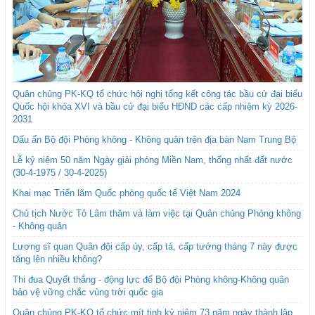
Quân chủng PK-KQ tổ chức hội nghị tổng kết công tác bầu cử đại biểu
Quốc hội khóa XVI và bầu cử đại biểu HĐND các cấp nhiệm kỳ 2026-
2031
Dấu ấn Bộ đội Phòng không - Không quân trên địa bàn Nam Trung Bộ
Lễ kỷ niệm 50 năm Ngày giải phóng Miền Nam, thống nhất đất nước
(30-4-1975 / 30-4-2025)
Khai mạc Triển lãm Quốc phòng quốc tế Việt Nam 2024
Chủ tịch Nước Tô Lâm thăm và làm việc tại Quân chủng Phòng không
- Không quân
Lương sĩ quan Quân đội cấp úy, cấp tá, cấp tướng tháng 7 này được
tăng lên nhiều không?
Thi đua Quyết thắng - động lực để Bộ đội Phòng không-Không quân
bảo vệ vững chắc vùng trời quốc gia
Quân chủng PK-KQ tổ chức mít tinh kỷ niệm 73 năm ngày thành lập