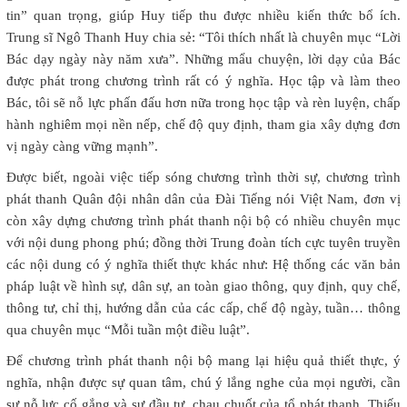
tin” quan trọng, giúp Huy tiếp thu được nhiều kiến thức bổ ích.
Trung sĩ Ngô Thanh Huy chia sẻ: “Tôi thích nhất là chuyên mục “Lời
Bác dạy ngày này năm xưa”. Những mẩu chuyện, lời dạy của Bác
được phát trong chương trình rất có ý nghĩa. Học tập và làm theo
Bác, tôi sẽ nỗ lực phấn đấu hơn nữa trong học tập và rèn luyện, chấp
hành nghiêm mọi nền nếp, chế độ quy định, tham gia xây dựng đơn
vị ngày càng vững mạnh”.
Được biết, ngoài việc tiếp sóng chương trình thời sự, chương trình
phát thanh Quân đội nhân dân của Đài Tiếng nói Việt Nam, đơn vị
còn xây dựng chương trình phát thanh nội bộ có nhiều chuyên mục
với nội dung phong phú; đồng thời Trung đoàn tích cực tuyên truyền
các nội dung có ý nghĩa thiết thực khác như: Hệ thống các văn bản
pháp luật về hình sự, dân sự, an toàn giao thông, quy định, quy chế,
thông tư, chỉ thị, hướng dẫn của các cấp, chế độ ngày, tuần… thông
qua chuyên mục “Mỗi tuần một điều luật”.
Để chương trình phát thanh nội bộ mang lại hiệu quả thiết thực, ý
nghĩa, nhận được sự quan tâm, chú ý lắng nghe của mọi người, cần
sự nỗ lực cố gắng và sự đầu tư, chau chuốt của tổ phát thanh. Thiếu