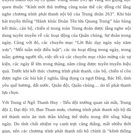
quen thuộc “Kính mời thủ trường cùng toàn thể các đồng chí lắng
nghe chương trình phát thanh nội bộ của Trung đoàn 263”. Khi bài
hát truyền thống “Hành khúc Đoàn Tên lửa Quang Trung” hào hùng
kết thúc, cán bộ, chiến sĩ trong toàn Trung đoàn được lắng nghe nội
dung tuyên truyền về các hoạt động của Quân chủng, Sư đoàn trong
ngày. Cùng với đó, các chuyên mục “Lời Bác dạy ngày này năm
xưa”; “Mỗi tuần một điều luật”; các tin hoạt động trong ngày, trong
tuần; gương người tốt, việc tốt và các chuyên mục chào mừng các sự
kiện, các ngày lễ lớn trong tháng, năm cũng được tuyên truyền hiệu
quả. Trước khi kết thúc chương trình phát thanh, cán bộ, chiến sĩ còn
được nghe các bài hát ý nghĩa, lắng đọng ca ngợi Đảng, Bác Hồ, tình
yêu quê hương, đất nước, Quân đội, Quân chủng… do tổ phát thanh
lựa chọn.
Với Trung sĩ Ngô Thanh Huy - Tiểu đội trưởng quan sát mắt, Trung
đội 2, Đại đội 10, Ban Tham mưu, chương trình phát thanh nội bộ đã
trở thành món ăn tinh thần không thể thiếu trong đời sống hằng
ngày. Do tính chất nhiệm vụ canh trực căng thẳng, mất nhiều thời
gian, nên các chương trình phát thanh nội bộ chính là “kênh thông