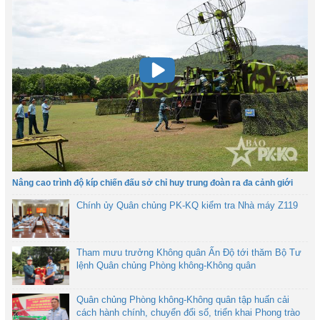
Nâng cao trình độ kíp chiến đấu sở chỉ huy trung đoàn ra đa cảnh giới
Chính ủy Quân chủng PK-KQ kiểm tra Nhà máy Z119
Tham mưu trưởng Không quân Ấn Độ tới thăm Bộ Tư
lệnh Quân chủng Phòng không-Không quân
Quân chủng Phòng không-Không quân tập huấn cải
cách hành chính, chuyển đổi số, triển khai Phong trào