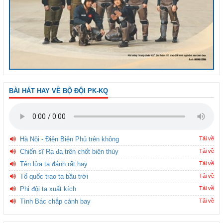
BÀI HÁT HAY VỀ BỘ ĐỘI PK-KQ
Hà Nội - Điện Biên Phủ trên không
Tải về
Chiến sĩ Ra đa trên chốt biên thùy
Tải về
Tên lửa ta đánh rất hay
Tải về
Tổ quốc trao ta bầu trời
Tải về
Phi đội ta xuất kích
Tải về
Tình Bác chắp cánh bay
Tải về