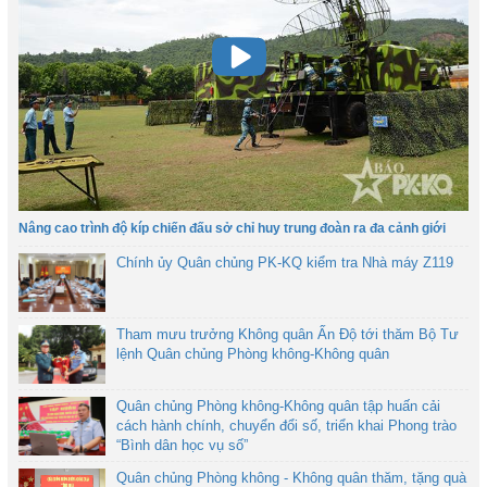
Nâng cao trình độ kíp chiến đấu sở chỉ huy trung đoàn ra đa cảnh giới
Chính ủy Quân chủng PK-KQ kiểm tra Nhà máy Z119
Tham mưu trưởng Không quân Ấn Độ tới thăm Bộ Tư
lệnh Quân chủng Phòng không-Không quân
Quân chủng Phòng không-Không quân tập huấn cải
cách hành chính, chuyển đổi số, triển khai Phong trào
“Bình dân học vụ số”
Quân chủng Phòng không - Không quân thăm, tặng quà