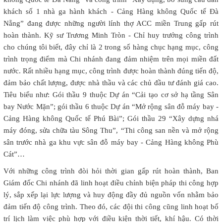
khách số 1 nhà ga hành khách - Cảng Hàng không Quốc tế Đà
Nẵng” đang được những người lính thợ ACC miền Trung gấp rút
hoàn thành. Kỹ sư Trương Minh Tròn - Chỉ huy trưởng công trình
cho chúng tôi biết, đây chỉ là 2 trong số hàng chục hạng mục, công
trình trọng điểm mà Chi nhánh đang đảm nhiệm trên mọi miền đất
nước. Rất nhiều hạng mục, công trình được hoàn thành đúng tiến độ,
đảm bảo chất lượng, được nhà thầu và các chủ đầu tư đánh giá cao.
Tiêu biểu như: Gói thầu 9 thuộc Dự án “Cải tạo cơ sở hạ tầng Sân
bay Nước Mặn”; gói thầu 6 thuộc Dự án “Mở rộng sân đỗ máy bay -
Cảng Hàng không Quốc tế Phú Bài”; Gói thầu 29 “Xây dựng nhá
máy đóng, sửa chữa tàu Sông Thu”, “Thi công san nền và mở rộng
sân trước nhà ga khu vực sân đỗ máy bay - Cảng Hàng không Phù
Cát”…
Với những công trình đòi hỏi thời gian gấp rút hoàn thành, Ban
Giám đốc Chi nhánh đã linh hoạt điều chỉnh biện pháp thi công hợp
lý, sắp xếp lại lực lượng và huy động đầy đủ nguồn vốn nhằm bảo
đảm tiến độ công trình. Theo đó, các đội thi công cũng linh hoạt bố
trí lịch làm việc phù hợp với điều kiện thời tiết, khí hậu. Có thời