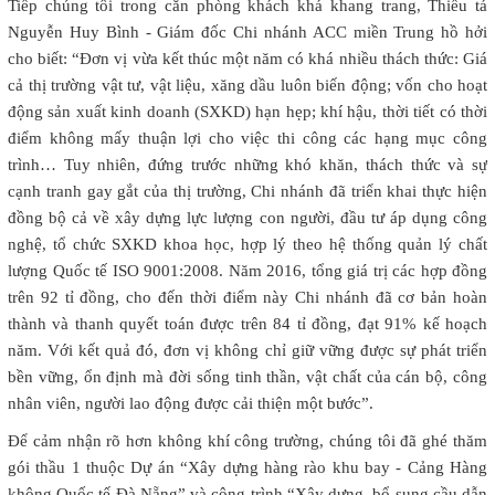
Tiếp chúng tôi trong căn phòng khách khá khang trang, Thiếu tá
Nguyễn Huy Bình - Giám đốc Chi nhánh ACC miền Trung hồ hởi
cho biết: “Đơn vị vừa kết thúc một năm có khá nhiều thách thức: Giá
cả thị trường vật tư, vật liệu, xăng dầu luôn biến động; vốn cho hoạt
động sản xuất kinh doanh (SXKD) hạn hẹp; khí hậu, thời tiết có thời
điểm không mấy thuận lợi cho việc thi công các hạng mục công
trình… Tuy nhiên, đứng trước những khó khăn, thách thức và sự
cạnh tranh gay gắt của thị trường, Chi nhánh đã triển khai thực hiện
đồng bộ cả về xây dựng lực lượng con người, đầu tư áp dụng công
nghệ, tổ chức SXKD khoa học, hợp lý theo hệ thống quản lý chất
lượng Quốc tế ISO 9001:2008. Năm 2016, tổng giá trị các hợp đồng
trên 92 tỉ đồng, cho đến thời điểm này Chi nhánh đã cơ bản hoàn
thành và thanh quyết toán được trên 84 tỉ đồng, đạt 91% kế hoạch
năm. Với kết quả đó, đơn vị không chỉ giữ vững được sự phát triển
bền vững, ổn định mà đời sống tinh thần, vật chất của cán bộ, công
nhân viên, người lao động được cải thiện một bước”.
Để cảm nhận rõ hơn không khí công trường, chúng tôi đã ghé thăm
gói thầu 1 thuộc Dự án “Xây dựng hàng rào khu bay - Cảng Hàng
không Quốc tế Đà Nẵng” và công trình “Xây dựng, bổ sung cầu dẫn