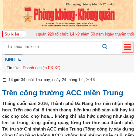
ung đoàn Không quân 920 tổ chức Lễ kỷ niệm 50 năm Ngày truyền thống (12-
Sự kiện
KINH TẾ
Tin tức
Doanh nghiệp PK-KQ
14 giờ:34 phút Thứ bảy, ngày 24 tháng 12 , 2016
Trên công trường ACC miền Trung
Tháng cuối năm 2016, Thành phố Đà Nẵng trở nên nhộn nhịp
hơn. Trên các đại lộ thênh thang, bên khu phố sầm uất hay tại
các chợ cóc, chợ hoa… không khí háo hức dường như đang
len lỏi trong từng guồng quay, từng hơi thở của thành phố.
Tại trụ sở Chi nhánh ACC miền Trung (Tổng công ty xây dựng
công trình hàng không ACC), không khí những ngày cuối năm