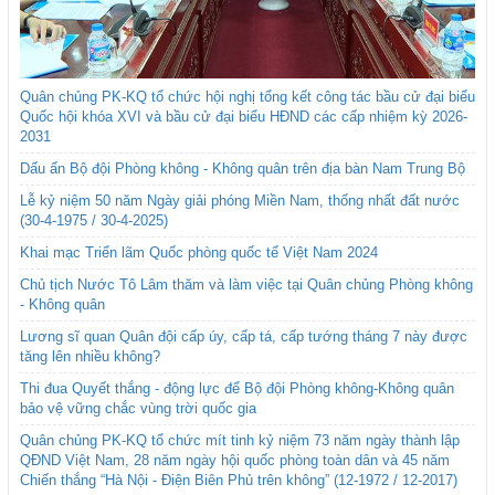
Quân chủng PK-KQ tổ chức hội nghị tổng kết công tác bầu cử đại biểu
Quốc hội khóa XVI và bầu cử đại biểu HĐND các cấp nhiệm kỳ 2026-
2031
Dấu ấn Bộ đội Phòng không - Không quân trên địa bàn Nam Trung Bộ
Lễ kỷ niệm 50 năm Ngày giải phóng Miền Nam, thống nhất đất nước
(30-4-1975 / 30-4-2025)
Khai mạc Triển lãm Quốc phòng quốc tế Việt Nam 2024
Chủ tịch Nước Tô Lâm thăm và làm việc tại Quân chủng Phòng không
- Không quân
Lương sĩ quan Quân đội cấp úy, cấp tá, cấp tướng tháng 7 này được
tăng lên nhiều không?
Thi đua Quyết thắng - động lực để Bộ đội Phòng không-Không quân
bảo vệ vững chắc vùng trời quốc gia
Quân chủng PK-KQ tổ chức mít tinh kỷ niệm 73 năm ngày thành lập
QĐND Việt Nam, 28 năm ngày hội quốc phòng toàn dân và 45 năm
Chiến thắng “Hà Nội - Điện Biên Phủ trên không” (12-1972 / 12-2017)