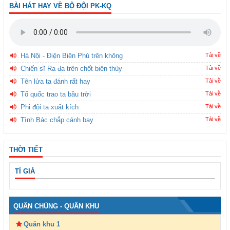
BÀI HÁT HAY VỀ BỘ ĐỘI PK-KQ
Hà Nội - Điện Biên Phủ trên không
Tải về
Chiến sĩ Ra đa trên chốt biên thùy
Tải về
Tên lửa ta đánh rất hay
Tải về
Tổ quốc trao ta bầu trời
Tải về
Phi đội ta xuất kích
Tải về
Tình Bác chắp cánh bay
Tải về
THỜI TIẾT
TỈ GIÁ
QUÂN CHỦNG - QUÂN KHU
Quân khu 1