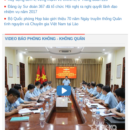
Đảng ủy Sư đoàn 367 đã tổ chức Hội nghị ra nghị quyết lãnh đạo
nhiệm vụ năm 2017
Bộ Quốc phòng Họp báo giới thiệu 70 năm Ngày truyền thống Quân
tình nguyện và Chuyên gia Việt Nam tại Lào
VIDEO BÁO PHÒNG KHÔNG - KHÔNG QUÂN