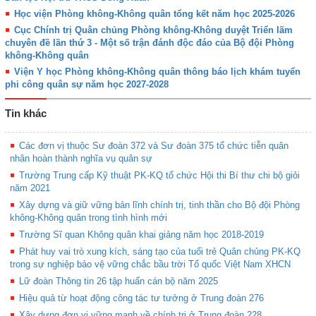
Học viện Phòng không-Không quân tổng kết năm học 2025-2026
Cục Chính trị Quân chủng Phòng không-Không duyệt Triển lãm
chuyên đề lần thứ 3 - Một số trận đánh độc đáo của Bộ đội Phòng
không-Không quân
Viện Y học Phòng không-Không quân thông báo lịch khám tuyển
phi công quân sự năm học 2027-2028
Tin khác
Các đơn vị thuộc Sư đoàn 372 và Sư đoàn 375 tổ chức tiễn quân
nhân hoàn thành nghĩa vụ quân sự
Trường Trung cấp Kỹ thuật PK-KQ tổ chức Hội thi Bí thư chi bộ giỏi
năm 2021
Xây dựng và giữ vững bản lĩnh chính trị, tinh thần cho Bộ đội Phòng
không-Không quân trong tình hình mới
Trường Sĩ quan Không quân khai giảng năm học 2018-2019
Phát huy vai trò xung kích, sáng tạo của tuổi trẻ Quân chủng PK-KQ
trong sự nghiệp bảo vệ vững chắc bầu trời Tổ quốc Việt Nam XHCN
Lữ đoàn Thông tin 26 tập huấn cán bộ năm 2025
Hiệu quả từ hoạt động công tác tư tưởng ở Trung đoàn 276
Xây dựng đơn vị vững mạnh về chính trị ở Trung đoàn 228