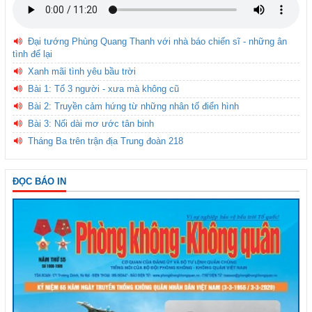
Đại tướng Phùng Quang Thanh với nhà báo chiến sĩ - những ân
tình để lại
Xanh mãi tình yêu bầu trời
Bài 1: Tổ 3 người - xưa mà không cũ
Bài 2: Truyền cảm hứng từ những nhân tố điển hình
Bài 3: Nối dài mơ ước tân binh
Tháng Ba trên trận địa Trung đoàn 218
ĐỌC BÁO IN