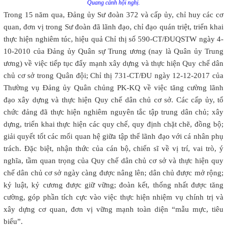
Quang cảnh hội nghị.
Trong 15 năm qua, Đảng ủy Sư đoàn 372 và cấp ủy, chỉ huy các cơ
quan, đơn vị trong Sư đoàn đã lãnh đạo, chỉ đạo quán triệt, triển khai
thực hiện nghiêm túc, hiệu quả Chỉ thị số 590-CT/ĐUQSTW ngày 4-
10-2010 của Đảng ủy Quân sự Trung ương (nay là Quân ủy Trung
ương) về việc tiếp tục đẩy mạnh xây dựng và thực hiện Quy chế dân
chủ cơ sở trong Quân đội; Chỉ thị 731-CT/ĐU ngày 12-12-2017 của
Thường vụ Đảng ủy Quân chủng PK-KQ về việc tăng cường lãnh
đạo xây dựng và thực hiện Quy chế dân chủ cơ sở. Các cấp ủy, tổ
chức đảng đã thực hiện nghiêm nguyên tắc tập trung dân chủ; xây
dựng, triển khai thực hiện các quy chế, quy định chặt chẽ, đồng bộ;
giải quyết tốt các mối quan hệ giữa tập thể lãnh đạo với cá nhân phụ
trách. Đặc biệt, nhận thức của cán bộ, chiến sĩ về vị trí, vai trò, ý
nghĩa, tầm quan trọng của Quy chế dân chủ cơ sở và thực hiện quy
chế dân chủ cơ sở ngày càng được nâng lên; dân chủ được mở rộng;
kỷ luật, kỷ cương được giữ vững; đoàn kết, thống nhất được tăng
cường, góp phần tích cực vào việc thực hiện nhiệm vụ chính trị và
xây dựng cơ quan, đơn vị vững mạnh toàn diện “mẫu mực, tiêu
biểu”.