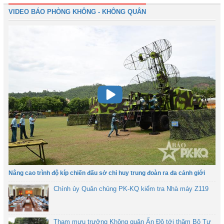
VIDEO BÁO PHÒNG KHÔNG - KHÔNG QUÂN
Nâng cao trình độ kíp chiến đấu sở chỉ huy trung đoàn ra đa cảnh giới
Chính ủy Quân chủng PK-KQ kiểm tra Nhà máy Z119
Tham mưu trưởng Không quân Ấn Độ tới thăm Bộ Tư