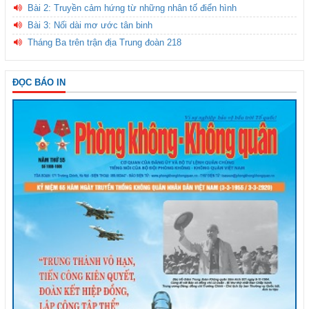
Bài 2: Truyền cảm hứng từ những nhân tố điển hình
Bài 3: Nối dài mơ ước tân binh
Tháng Ba trên trận địa Trung đoàn 218
ĐỌC BÁO IN