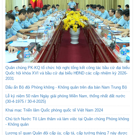
Quân chủng PK-KQ tổ chức hội nghị tổng kết công tác bầu cử đại biểu
Quốc hội khóa XVI và bầu cử đại biểu HĐND các cấp nhiệm kỳ 2026-
2031
Dấu ấn Bộ đội Phòng không - Không quân trên địa bàn Nam Trung Bộ
Lễ kỷ niệm 50 năm Ngày giải phóng Miền Nam, thống nhất đất nước
(30-4-1975 / 30-4-2025)
Khai mạc Triển lãm Quốc phòng quốc tế Việt Nam 2024
Chủ tịch Nước Tô Lâm thăm và làm việc tại Quân chủng Phòng không
- Không quân
Lương sĩ quan Quân đội cấp úy, cấp tá, cấp tướng tháng 7 này được