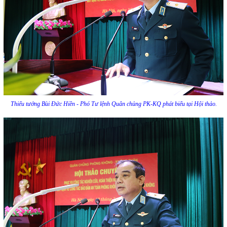
Thiếu tướng Bùi Đức Hiền - Phó Tư lệnh Quân chủng PK-KQ phát biểu tại Hội thảo.