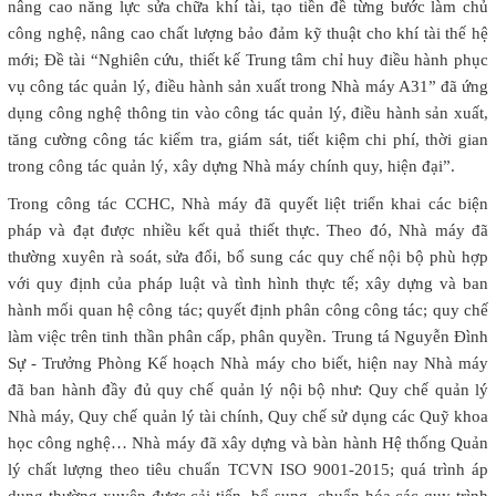
nâng cao năng lực sửa chữa khí tài, tạo tiền đề từng bước làm chủ
công nghệ, nâng cao chất lượng bảo đảm kỹ thuật cho khí tài thế hệ
mới; Đề tài “Nghiên cứu, thiết kế Trung tâm chỉ huy điều hành phục
vụ công tác quản lý, điều hành sản xuất trong Nhà máy A31” đã ứng
dụng công nghệ thông tin vào công tác quản lý, điều hành sản xuất,
tăng cường công tác kiểm tra, giám sát, tiết kiệm chi phí, thời gian
trong công tác quản lý, xây dựng Nhà máy chính quy, hiện đại”.
Trong công tác CCHC, Nhà máy đã quyết liệt triển khai các biện
pháp và đạt được nhiều kết quả thiết thực. Theo đó, Nhà máy đã
thường xuyên rà soát, sửa đổi, bổ sung các quy chế nội bộ phù hợp
với quy định của pháp luật và tình hình thực tế; xây dựng và ban
hành mối quan hệ công tác; quyết định phân công công tác; quy chế
làm việc trên tinh thần phân cấp, phân quyền. Trung tá Nguyễn Đình
Sự - Trưởng Phòng Kế hoạch Nhà máy cho biết, hiện nay Nhà máy
đã ban hành đầy đủ quy chế quản lý nội bộ như: Quy chế quản lý
Nhà máy, Quy chế quản lý tài chính, Quy chế sử dụng các Quỹ khoa
học công nghệ… Nhà máy đã xây dựng và bàn hành Hệ thống Quản
lý chất lượng theo tiêu chuẩn TCVN ISO 9001-2015; quá trình áp
dụng thường xuyên được cải tiến, bổ sung, chuẩn hóa các quy trình