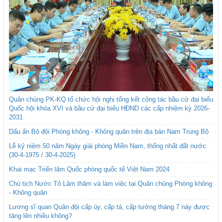
Quân chủng PK-KQ tổ chức hội nghị tổng kết công tác bầu cử đại biểu
Quốc hội khóa XVI và bầu cử đại biểu HĐND các cấp nhiệm kỳ 2026-
2031
Dấu ấn Bộ đội Phòng không - Không quân trên địa bàn Nam Trung Bộ
Lễ kỷ niệm 50 năm Ngày giải phóng Miền Nam, thống nhất đất nước
(30-4-1975 / 30-4-2025)
Khai mạc Triển lãm Quốc phòng quốc tế Việt Nam 2024
Chủ tịch Nước Tô Lâm thăm và làm việc tại Quân chủng Phòng không
- Không quân
Lương sĩ quan Quân đội cấp úy, cấp tá, cấp tướng tháng 7 này được
tăng lên nhiều không?