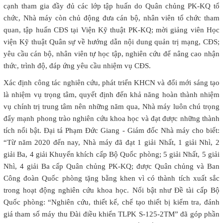
cạnh tham gia đầy đủ các lớp tập huấn do Quân chủng PK-KQ tổ
chức, Nhà máy còn chủ động đưa cán bộ, nhân viên tổ chức tham
quan, tập huấn CĐS tại Viện Kỹ thuật PK-KQ; mời giảng viên Học
viện Kỹ thuật Quân sự về hướng dẫn nội dung quản trị mạng, CĐS;
yêu cầu cán bộ, nhân viên tự học tập, nghiên cứu để nâng cao nhận
thức, trình độ, đáp ứng yêu cầu nhiệm vụ CĐS.
Xác định công tác nghiên cứu, phát triển KHCN và đổi mới sáng tạo
là nhiệm vụ trọng tâm, quyết định đến khả năng hoàn thành nhiệm
vụ chính trị trung tâm nên những năm qua, Nhà máy luôn chú trọng
đẩy mạnh phong trào nghiên cứu khoa học và đạt được những thành
tích nổi bật. Đại tá Phạm Đức Giang - Giám đốc Nhà máy cho biết:
“Từ năm 2020 đến nay, Nhà máy đã đạt 1 giải Nhất, 1 giải Nhì, 2
giải Ba, 4 giải Khuyến khích cấp Bộ Quốc phòng; 5 giải Nhất, 5 giải
Nhì, 4 giải Ba cấp Quân chủng PK-KQ; được Quân chủng và Ban
Công đoàn Quốc phòng tặng bằng khen vì có thành tích xuất sắc
trong hoạt động nghiên cứu khoa học. Nổi bật như Đề tài cấp Bộ
Quốc phòng: “Nghiên cứu, thiết kế, chế tạo thiết bị kiểm tra, đánh
giá tham số máy thu Đài điều khiển TLPK S-125-2TM” đã góp phần