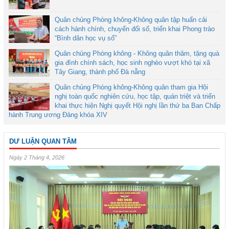
Quân chủng Phòng không-Không quân tập huấn cải
cách hành chính, chuyển đổi số, triển khai Phong trào
“Bình dân học vụ số”
Quân chủng Phòng không - Không quân thăm, tặng quà
gia đình chính sách, học sinh nghèo vượt khó tại xã
Tây Giang, thành phố Đà nẵng
Quân chủng Phòng không-Không quân tham gia Hội
nghị toàn quốc nghiên cứu, học tập, quán triệt và triển
khai thực hiện Nghị quyết Hội nghị lần thứ ba Ban Chấp
hành Trung ương Đảng khóa XIV
DƯ LUẬN QUAN TÂM
Ngày 2 Tháng 4, 2026