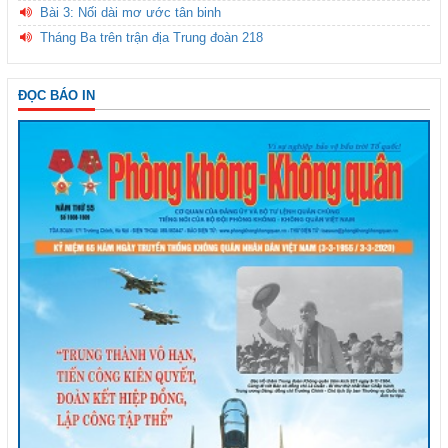
Bài 3: Nối dài mơ ước tân binh
Tháng Ba trên trận địa Trung đoàn 218
ĐỌC BÁO IN