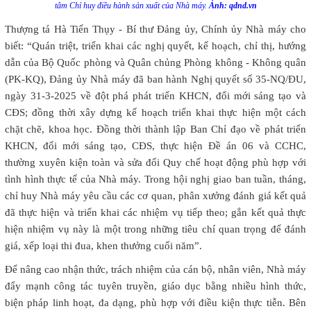
tâm Chỉ huy điều hành sản xuất của Nhà máy.
Ảnh: qdnd.vn
Thượng tá Hà Tiến Thụy - Bí thư Đảng ủy, Chính ủy Nhà máy cho
biết: “Quán triệt, triển khai các nghị quyết, kế hoạch, chỉ thị, hướng
dẫn của Bộ Quốc phòng và Quân chủng Phòng không - Không quân
(PK-KQ), Đảng ủy Nhà máy đã ban hành Nghị quyết số 35-NQ/ĐU,
ngày 31-3-2025 về đột phá phát triển KHCN, đổi mới sáng tạo và
CĐS; đồng thời xây dựng kế hoạch triển khai thực hiện một cách
chặt chẽ, khoa học. Đồng thời thành lập Ban Chỉ đạo về phát triển
KHCN, đổi mới sáng tạo, CĐS, thực hiện Đề án 06 và CCHC,
thường xuyên kiện toàn và sửa đổi Quy chế hoạt động phù hợp với
tình hình thực tế của Nhà máy. Trong hội nghị giao ban tuần, tháng,
chỉ huy Nhà máy yêu cầu các cơ quan, phân xưởng đánh giá kết quả
đã thực hiện và triển khai các nhiệm vụ tiếp theo; gắn kết quả thực
hiện nhiệm vụ này là một trong những tiêu chí quan trọng để đánh
giá, xếp loại thi đua, khen thưởng cuối năm”.
Để nâng cao nhận thức, trách nhiệm của cán bộ, nhân viên, Nhà máy
đẩy mạnh công tác tuyên truyền, giáo dục bằng nhiều hình thức,
biện pháp linh hoạt, đa dạng, phù hợp với điều kiện thực tiễn. Bên