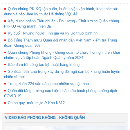
Quân chủng PK-KQ tập huấn, huấn luyện vận hành, khai thác sử
dụng và bảo đảm kỹ thuật Hệ thống VQ1-M
Xây dựng ngành Tiêu chuẩn - Đo lường - Chất lượng Quân chủng
PK-KQ vững mạnh, hiện đại
Kỳ cuối: Những người lính già và ký ức thuở binh nhì
Bộ Tổng Tham mưu Quân đội nhân dân Việt Nam kiểm tra Trung
đoàn Không quân 937
Quân chủng Phòng không - không quân tổ chức Hội nghị triển khai
nhiệm vụ và tập huấn Ngành Quân y năm 2024
Bảo đảm tốt công tác kỹ thuật hàng không
Sư đoàn 367 chú trọng xây dựng đội ngũ cán bộ khung huấn luyện
chiến sĩ mới
Trung đoàn 224 sẵn sàng cho nhiệm vụ hội thao
Quân đội tăng cường các biện pháp cấp bách phòng, chống dịch
COVID-19
Chính quy, mẫu mực ở Kho K312
VIDEO BÁO PHÒNG KHÔNG - KHÔNG QUÂN