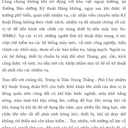
Cùng chung không khí sôi động với khu vực ngoại trường, tại
Xưởng Bảo dưỡng Kỹ thuật Hàng không, ngay sau khi được tổ
trưởng phổ biến, quán triệt nhiệm vụ, các nhân viên chuyên môn Kỹ
thuật Hàng không theo chức trách, nhiệm vụ đã nhanh chóng về các
vị trí để tiến hành sửa chữa các trang thiết bị trên máy bay Su-
30MK2. Tại các vị trí, những người lính kỹ thuật thận trọng, tỉ mỉ,
chặt chẽ kiểm tra các hệ thống máy móc, vệ sinh công nghiệp, hiệu
chỉnh các khối máy, tham số các bàn kiểm tra, bảng mạch. Ngoài ra,
các hệ thống, thiết bị chuẩn bị mặt đất như: Thang, giá, cần, kích
cũng được vệ sinh, tra dầu mỡ các khớp nhằm duy trì hệ số kỹ thuật
tốt nhất cho các nhiệm vụ.
Trao đổi với chúng tôi, Trung tá Trần Trung Thắng - Phó Chủ nhiệm
Kỹ thuật Trung đoàn 935 cho biết: Khó khăn lớn nhất của đơn vị là
đóng quân trên vùng đất có khí hậu khắc nghiệt, mùa khô nắng
nóng, mùa mưa khí hậu nóng ẩm, cường độ bay lớn; trong khi vũ
khí, trang bị khí tài đã sử dụng lâu năm, qua nhiều lần tăng hạn, sửa
chữa lớn nên rất dễ phát sinh hỏng hóc; thiết bị, khí tài thay thế
không chỉ thiếu mà còn khan hiếm… Tuy nhiên, với những nỗ lực cố
gắng và quyết tâm cao, đội ngũ cán bộ và nhân viên kỹ thuật đã và