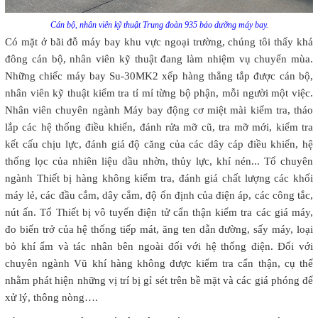
Cán bộ, nhân viên kỹ thuật Trung đoàn 935 bảo dưỡng máy bay.
Có mặt ở bãi đỗ máy bay khu vực ngoại trường, chúng tôi thấy khá
đông cán bộ, nhân viên kỹ thuật đang làm nhiệm vụ chuyển mùa.
Những chiếc máy bay Su-30MK2 xếp hàng thẳng tắp được cán bộ,
nhân viên kỹ thuật kiểm tra tỉ mỉ từng bộ phận, mỗi người một việc.
Nhân viên chuyên ngành Máy bay động cơ miệt mài kiểm tra, tháo
lắp các hệ thống điều khiển, đánh rửa mỡ cũ, tra mỡ mới, kiểm tra
kết cấu chịu lực, đánh giá độ căng của các dây cáp điều khiển, hệ
thống lọc của nhiên liệu dầu nhờn, thủy lực, khí nén... Tổ chuyên
ngành Thiết bị hàng không kiểm tra, đánh giá chất lượng các khối
máy lẻ, các đầu cắm, dây cắm, độ ổn định của điện áp, các công tắc,
nút ấn. Tổ Thiết bị vô tuyến điện tử cẩn thận kiểm tra các giá máy,
đo biến trở của hệ thống tiếp mát, ăng ten dẫn đường, sấy máy, loại
bỏ khí ẩm và tác nhân bên ngoài đối với hệ thống điện. Đối với
chuyên ngành Vũ khí hàng không được kiểm tra cẩn thận, cụ thể
nhằm phát hiện những vị trí bị gỉ sét trên bề mặt và các giá phóng để
xử lý, thông nòng….