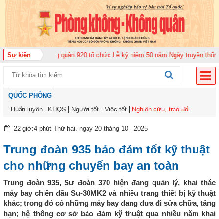
rung đoàn Không quân 920 tổ chức Lễ kỷ niệm 50 năm Ngày truyền thống (12
Sự kiện
QUỐC PHÒNG
Huấn luyện
KHQS
Người tốt - Việc tốt
Nghiên cứu, trao đổi
22 giờ:4 phút Thứ hai, ngày 20 tháng 10 , 2025
Trung đoàn 935 bảo đảm tốt kỹ thuật
cho những chuyến bay an toàn
Trung đoàn 935, Sư đoàn 370 hiện đang quản lý, khai thác
máy bay chiến đấu Su-30MK2 và nhiều trang thiết bị kỹ thuật
khác; trong đó có những máy bay đang đưa đi sửa chữa, tăng
hạn; hệ thống cơ sở bảo đảm kỹ thuật qua nhiều năm khai