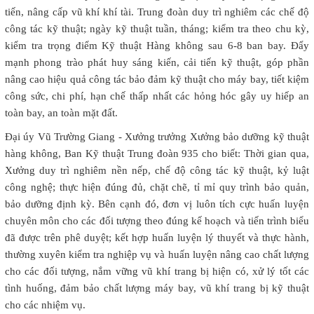
tiến, nâng cấp vũ khí khí tài. Trung đoàn duy trì nghiêm các chế độ
công tác kỹ thuật; ngày kỹ thuật tuần, tháng; kiểm tra theo chu kỳ,
kiểm tra trọng điểm Kỹ thuật Hàng không sau 6-8 ban bay. Đẩy
mạnh phong trào phát huy sáng kiến, cải tiến kỹ thuật, góp phần
nâng cao hiệu quả công tác bảo đảm kỹ thuật cho máy bay, tiết kiệm
công sức, chi phí, hạn chế thấp nhất các hỏng hóc gây uy hiếp an
toàn bay, an toàn mặt đất.
Đại úy Vũ Trường Giang - Xưởng trưởng Xưởng bảo dưỡng kỹ thuật
hàng không, Ban Kỹ thuật Trung đoàn 935 cho biết: Thời gian qua,
Xưởng duy trì nghiêm nền nếp, chế độ công tác kỹ thuật, kỷ luật
công nghệ; thực hiện đúng đủ, chặt chẽ, tỉ mỉ quy trình bảo quản,
bảo dưỡng định kỳ. Bên cạnh đó, đơn vị luôn tích cực huấn luyện
chuyên môn cho các đối tượng theo đúng kế hoạch và tiến trình biểu
đã được trên phê duyệt; kết hợp huấn luyện lý thuyết và thực hành,
thường xuyên kiểm tra nghiệp vụ và huấn luyện nâng cao chất lượng
cho các đối tượng, nắm vững vũ khí trang bị hiện có, xử lý tốt các
tình huống, đảm bảo chất lượng máy bay, vũ khí trang bị kỹ thuật
cho các nhiệm vụ.