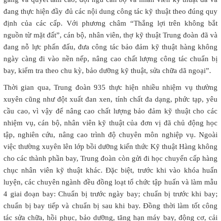
đang thực hiện đầy đủ các nội dung công tác kỹ thuật theo đúng quy
định của các cấp. Với phương châm “Thắng lợi trên không bắt
nguồn từ mặt đất”, cán bộ, nhân viên, thợ kỹ thuật Trung đoàn đã và
đang nỗ lực phấn đấu, đưa công tác bảo đảm kỹ thuật hàng không
ngày càng đi vào nền nếp, nâng cao chất lượng công tác chuẩn bị
bay, kiểm tra theo chu kỳ, bảo dưỡng kỹ thuật, sửa chữa dã ngoại”.
Thời gian qua, Trung đoàn 935 thực hiện nhiều nhiệm vụ thường
xuyên cũng như đột xuất đan xen, tính chất đa dạng, phức tạp, yêu
cầu cao, vì vậy để nâng cao chất lượng bảo đảm kỹ thuật cho các
nhiệm vụ, cán bộ, nhân viên kỹ thuật của đơn vị đã chủ động học
tập, nghiên cứu, nâng cao trình độ chuyên môn nghiệp vụ. Ngoài
việc thường xuyên lên lớp bồi dưỡng kiến thức Kỹ thuật Hàng không
cho các thành phần bay, Trung đoàn còn gửi đi học chuyển cấp hàng
chục nhân viên kỹ thuật khác. Đặc biệt, trước khi vào khóa huấn
luyện, các chuyên ngành đều đồng loạt tổ chức tập huấn và làm mẫu
4 giai đoạn bay: Chuẩn bị trước ngày bay; chuẩn bị trước khi bay;
chuẩn bị bay tiếp và chuẩn bị sau khi bay. Đồng thời làm tốt công
tác sửa chữa, hồi phục, bảo dưỡng, tăng hạn máy bay, động cơ, cải