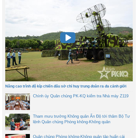
Nâng cao trình độ kíp chiến đấu sở chỉ huy trung đoàn ra đa cảnh giới
Chính ủy Quân chủng PK-KQ kiểm tra Nhà máy Z119
Tham mưu trưởng Không quân Ấn Độ tới thăm Bộ Tư
lệnh Quân chủng Phòng không-Không quân
Quân chủng Phòng không-Không quân tập huấn cải