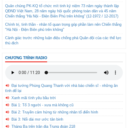
Quân chủng PK-KQ tổ chức mít tinh kỷ niệm 73 năm ngày thành lập
QĐND Việt Nam, 28 năm ngày hội quốc phòng toàn dân và 45 năm
Chiến thắng “Hà Nội - Điện Biên Phủ trên không” (12-1972 / 12-2017)
Chính trị, tinh thần - nhân tố quan trọng góp phần làm nên Chiến thắng
"Hà Nội - Điện Biên phủ trên không"
Cảnh giác trước những luận điệu chống phá Quân đội của các thế lực
thù địch
CHƯƠNG TRÌNH RADIO
Đại tướng Phùng Quang Thanh với nhà báo chiến sĩ - những ân
tình để lại
Xanh mãi tình yêu bầu trời
Bài 1: Tổ 3 người - xưa mà không cũ
Bài 2: Truyền cảm hứng từ những nhân tố điển hình
Bài 3: Nối dài mơ ước tân binh
Tháng Ba trên trận địa Trung đoàn 218