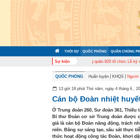
THỜI SỰ
QUỐC PHÒNG
QUÂN CHỦNG PK
 huấn cán bộ năm 2026
Trung đoàn Không quân 920 tổ chức Lễ kỷ niệm 50
Sự kiện
QUỐC PHÒNG
Huấn luyện
KHQS
Người t
13 giờ:18 phút Thứ năm, ngày 4 tháng 6 , 2
Cán bộ Đoàn nhiệt huyết
Ở Trung đoàn 260, Sư đoàn 361, Thiếu t
Bí thư Đoàn cơ sở Trung đoàn được cá
giá là cán bộ Đoàn năng động, trách nh
niên. Bằng sự sáng tạo, sâu sát thực ti
thức hoạt động công tác Đoàn, khơi dậy 