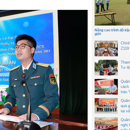
Nâng cao trình độ kíp
giới
Chín
Z119
Tham
Tư l
Quân
cách 
trào 
Quân
quà g
tại x
Quân
nghị 