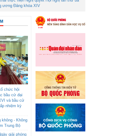
 khai thực hiện Nghị quyết Hội nghị lần thứ ba
g ương Đảng khóa XIV
ÂM
ổ chức hội
ác bầu cử đại
XVI và bầu cử
cấp nhiệm kỳ
g không - Không
am Trung Bộ
gày giải phóng