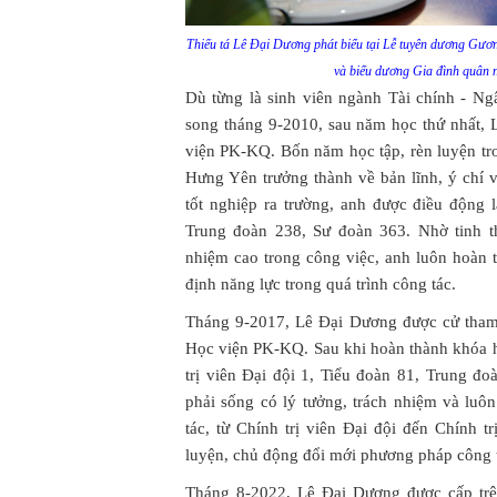
Thiếu tá Lê Đại Dương phát biểu tại Lễ tuyên dương Gươn
và biểu dương Gia đình quân n
Dù từng là sinh viên ngành Tài chính - N
song tháng 9-2010, sau năm học thứ nhất, 
viện PK-KQ. Bốn năm học tập, rèn luyện tr
Hưng Yên trưởng thành về bản lĩnh, ý chí v
tốt nghiệp ra trường, anh được điều động 
Trung đoàn 238, Sư đoàn 363. Nhờ tinh t
nhiệm cao trong công việc, anh luôn hoàn 
định năng lực trong quá trình công tác.
Tháng 9-2017, Lê Đại Dương được cử tham g
Học viện PK-KQ. Sau khi hoàn thành khóa h
trị viên Đại đội 1, Tiểu đoàn 81, Trung đ
phải sống có lý tưởng, trách nhiệm và luô
tác, từ Chính trị viên Đại đội đến Chính t
luyện, chủ động đổi mới phương pháp công t
Tháng 8-2022, Lê Đại Dương được cấp trên