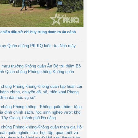
 chiến đấu sở chỉ huy trung đoàn ra đa cảnh
h ủy Quân chủng PK-KQ kiểm tra Nhà máy
 mưu trưởng Không quân Ấn Độ tới thăm Bộ
ệnh Quân chủng Phòng không-Không quân
 chủng Phòng không-Không quân tập huấn cải
hành chính, chuyển đổi số, triển khai Phong
“Bình dân học vụ số”
 chủng Phòng không - Không quân thăm, tặng
ia đình chính sách, học sinh nghèo vượt khó
ã Tây Giang, thành phố Đà nẵng
 chủng Phòng không-Không quân tham gia Hội
toàn quốc nghiên cứu, học tập, quán triệt và