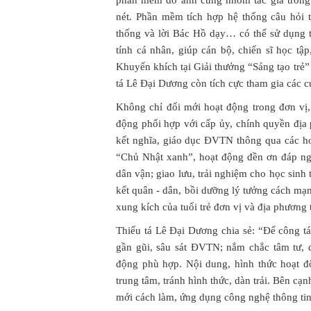
phần mềm do anh cùng nhóm tác giả trong 
nét. Phần mềm tích hợp hệ thống câu hỏi t
thống và lời Bác Hồ dạy… có thể sử dụng t
tính cá nhân, giúp cán bộ, chiến sĩ học tập
Khuyến khích tại Giải thưởng “Sáng tạo tr
tá Lê Đại Dương còn tích cực tham gia các cu
Không chỉ đổi mới hoạt động trong đơn vị,
động phối hợp với cấp ủy, chính quyền địa
kết nghĩa, giáo dục ĐVTN thông qua các ho
“Chủ Nhật xanh”, hoạt động đền ơn đáp ng
dân vận; giao lưu, trải nghiệm cho học sin
kết quân - dân, bồi dưỡng lý tưởng cách mạn
xung kích của tuổi trẻ đơn vị và địa phương
Thiếu tá Lê Đại Dương chia sẻ: “Để công t
gần gũi, sâu sát ĐVTN; nắm chắc tâm tư, 
động phù hợp. Nội dung, hình thức hoạt độ
trung tâm, tránh hình thức, dàn trải. Bên cạ
mới cách làm, ứng dụng công nghệ thông tin