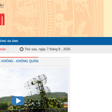
ÓNG SỰ ẢNH
 Trung ương tập huấn nghiệp vụ công tác kiểm tra, giám sát năm 2025
Thứ sáu, ngày 7 tháng 8 , 2026
Qu
 KHÔNG - KHÔNG QUÂN