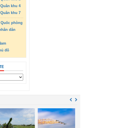
Quân khu 4
Quân khu 7
 Quốc phòng
nhân dân
 Nam
hủ đô
TE