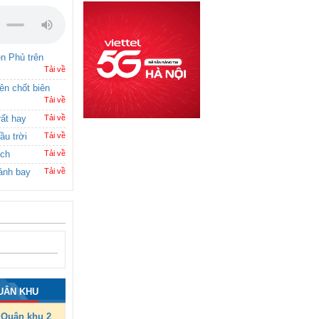
ên Phủ trên
Tải về
rên chốt biên
Tải về
rất hay
Tải về
ầu trời
Tải về
ích
Tải về
ánh bay
Tải về
UÂN KHU
Quân khu 2