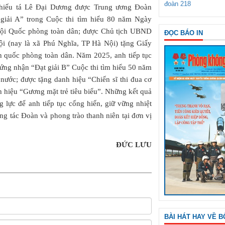
đoàn 218
hiếu tá Lê Đại Dương được Trung ương Đoàn
iải A” trong Cuộc thi tìm hiểu 80 năm Ngày
ội Quốc phòng toàn dân; được Chủ tịch UBND
ĐỌC BÁO IN
 (nay là xã Phú Nghĩa, TP Hà Nội) tặng Giấy
ền quốc phòng toàn dân. Năm 2025, anh tiếp tục
ứng nhận “Đạt giải B” Cuộc thi tìm hiểu 50 năm
nước; được tặng danh hiệu “Chiến sĩ thi đua cơ
 hiệu “Gương mặt trẻ tiêu biểu”. Những kết quả
 lực để anh tiếp tục cống hiến, giữ vững nhiệt
ông tác Đoàn và phong trào thanh niên tại đơn vị
ĐỨC LƯU
BÀI HÁT HAY VỀ B