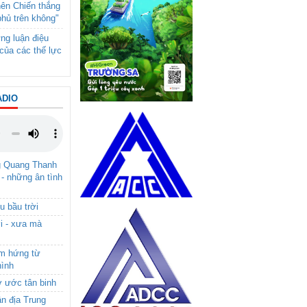
nên Chiến thắng
phủ trên không"
ng luận điệu
của các thế lực
ADIO
g Quang Thanh
 - những ân tình
u bầu trời
i - xưa mà
ảm hứng từ
hình
ơ ước tân binh
ận địa Trung