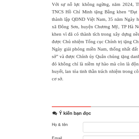
Với sự nỗ lực không ngừng, năm 2024, T
TNCS Hồ Chí Minh tặng Bằng khen “Đạt g
thành lập QĐND Việt Nam, 35 năm Ngày h
xã Đông Sơn, huyện Chương Mỹ, TP Hà Nội
khen vì đã có thành tích trong xây dựng n
được Chủ nhiệm Tổng cục Chính trị tặng Ch
Ngày giải phóng miền Nam, thống nhất đất 
sở” và được Chính ủy Quân chủng tặng danh
đó không chỉ là niềm tự hào mà còn là động
huyết, lan tỏa tinh thần trách nhiệm trong c
cơ sở.
Ý kiến bạn đọc
Họ & tên
Email