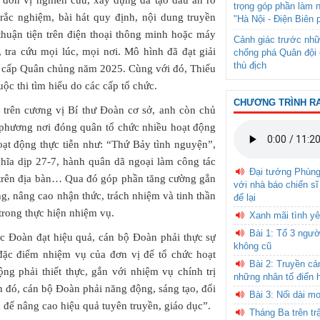
đơn vị nghiên cứu, xây dựng đã tạo dấu ấn rõ
trọng góp phần làm 
rắc nghiệm, bài hát quy định, nội dung truyền
"Hà Nội - Điện Biên 
huận tiện trên điện thoại thông minh hoặc máy
Cảnh giác trước nhữ
, tra cứu mọi lúc, mọi nơi. Mô hình đã đạt giải
chống phá Quân đội 
thù địch
ẻ” cấp Quân chủng năm 2025. Cùng với đó, Thiếu
ộc thi tìm hiểu do các cấp tổ chức.
CHƯƠNG TRÌNH R
 trên cương vị Bí thư Đoàn cơ sở, anh còn chủ
 phương nơi đóng quân tổ chức nhiều hoạt động
ạt động thực tiễn như: “Thứ Bảy tình nguyện”,
hĩa dịp 27-7, hành quân dã ngoại làm công tác
Đại tướng Phùn
h trên địa bàn… Qua đó góp phần tăng cường gắn
với nhà báo chiến sĩ
g, nâng cao nhận thức, trách nhiệm và tinh thần
để lại
 trong thực hiện nhiệm vụ.
Xanh mãi tình yê
Bài 1: Tổ 3 ngườ
ác Đoàn đạt hiệu quả, cán bộ Đoàn phải thực sự
không cũ
đặc điểm nhiệm vụ của đơn vị để tổ chức hoạt
Bài 2: Truyền c
ng phải thiết thực, gắn với nhiệm vụ chính trị
những nhân tố điển 
nh đó, cán bộ Đoàn phải năng động, sáng tạo, đổi
Bài 3: Nối dài m
 để nâng cao hiệu quả tuyên truyền, giáo dục”.
Tháng Ba trên tr