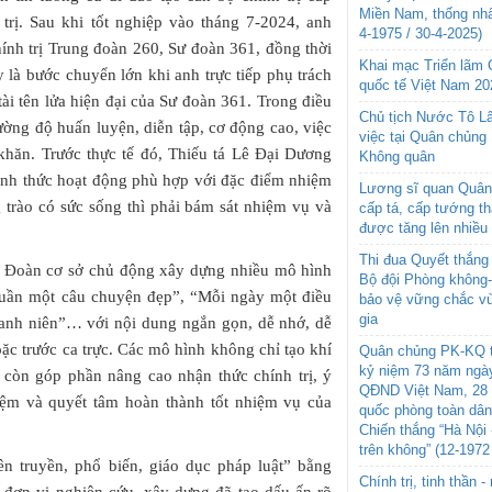
Miền Nam, thống nhấ
 trị. Sau khi tốt nghiệp vào tháng 7-2024, anh
4-1975 / 30-4-2025)
nh trị Trung đoàn 260, Sư đoàn 361, đồng thời
Khai mạc Triển lãm
là bước chuyển lớn khi anh trực tiếp phụ trách
quốc tế Việt Nam 20
tài tên lửa hiện đại của Sư đoàn 361. Trong điều
Chủ tịch Nước Tô L
ờng độ huấn luyện, diễn tập, cơ động cao, việc
việc tại Quân chủng
khăn. Trước thực tế đó, Thiếu tá Lê Đại Dương
Không quân
hình thức hoạt động phù hợp với đặc điểm nhiệm
Lương sĩ quan Quân 
trào có sức sống thì phải bám sát nhiệm vụ và
cấp tá, cấp tướng t
được tăng lên nhiều
Thi đua Quyết thắng 
 Đoàn cơ sở chủ động xây dựng nhiều mô hình
Bộ đội Phòng không
i tuần một câu chuyện đẹp”, “Mỗi ngày một điều
bảo vệ vững chắc vù
gia
 thanh niên”… với nội dung ngắn gọn, dễ nhớ, dễ
hoặc trước ca trực. Các mô hình không chỉ tạo khí
Quân chủng PK-KQ t
kỷ niệm 73 năm ngày
mà còn góp phần nâng cao nhận thức chính trị, ý
QĐND Việt Nam, 28 
hiệm và quyết tâm hoàn thành tốt nhiệm vụ của
quốc phòng toàn dâ
Chiến thắng “Hà Nội 
trên không” (12-1972
ên truyền, phổ biến, giáo dục pháp luật” bằng
Chính trị, tinh thần 