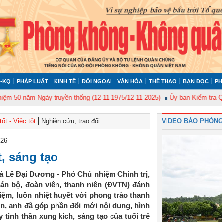
-KQ
PHÁP LUẬT
KINH TẾ
ĐỐI NGOẠI
VĂN HÓA
THỂ THAO
BẠN ĐỌC
PH
 năm Ngày truyền thống (12-11-1975/12-11-2025)
Ủy ban Kiểm tra Quân ủy
ốt - Việc tốt
Nghiên cứu, trao đổi
VIDEO BÁO PHÒNG
026
, sáng tạo
á Lê Đại Dương - Phó Chủ nhiệm Chính trị,
n bộ, đoàn viên, thanh niên (ĐVTN) đánh
iệm, luôn nhiệt huyết với phong trào thanh
ễn, anh đã góp phần đổi mới nội dung, hình
tinh thần xung kích, sáng tạo của tuổi trẻ