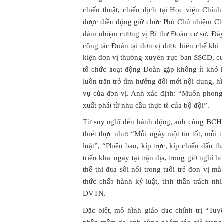
chiến thuật, chiến dịch tại Học viện Chính
được điều động giữ chức Phó Chủ nhiệm Chí
đảm nhiệm cương vị Bí thư Đoàn cơ sở. Đây 
công tác Đoàn tại đơn vị được biên chế khí 
kiện đơn vị thường xuyên trực ban SSCĐ, cư
tổ chức hoạt động Đoàn gặp không ít khó 
luôn trăn trở tìm hướng đổi mới nội dung, 
vụ của đơn vị. Anh xác định: “Muốn phong 
xuất phát từ nhu cầu thực tế của bộ đội”.
Từ suy nghĩ đến hành động, anh cùng BCH
thiết thực như: “Mỗi ngày một tin tốt, mỗ
luật”, “Phiên ban, kíp trực, kíp chiến đấu
triển khai ngay tại trận địa, trong giờ nghỉ 
thế thi đua sôi nổi trong tuổi trẻ đơn vị 
thức chấp hành kỷ luật, tinh thần trách n
ĐVTN.
Đặc biệt, mô hình giáo dục chính trị “Tuy