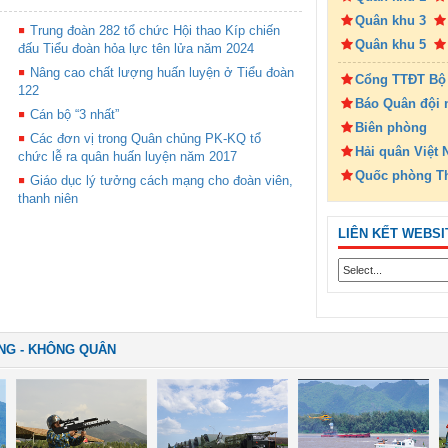
Quân khu 3
Trung đoàn 282 tổ chức Hội thao Kíp chiến
Quân khu 5
đấu Tiểu đoàn hỏa lực tên lửa năm 2024
Nâng cao chất lượng huấn luyện ở Tiểu đoàn
Cổng TTĐT Bộ
122
Báo Quân đội 
Cán bộ “3 nhất”
Biên phòng
Các đơn vị trong Quân chủng PK-KQ tổ
Hải quân Việt
chức lễ ra quân huấn luyện năm 2017
Quốc phòng T
Giáo dục lý tưởng cách mạng cho đoàn viên,
thanh niên
LIÊN KẾT WEBSI
NG - KHÔNG QUÂN