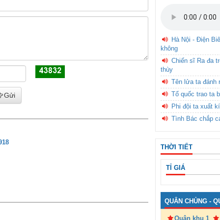
Hà Nội - Điện Bi
không
Chiến sĩ Ra đa t
thùy
Tên lửa ta đánh 
Tổ quốc trao ta b
Gửi
Phi đội ta xuất k
Tình Bác chắp c
918
THỜI TIẾT
TỈ GIÁ
QUÂN CHỦNG - Q
Quân khu 1