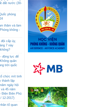
t đất nước (30-
 Quốc phòng
24
âm thăm và làm
 Phòng không -
đội cấp úy,
háng 7 này
 không?
- động lực để
-Không quân
ng trời quốc
ổ chức mít tinh
 thành lập
năm ngày hội
n và 45 năm
- Điện Biên Phủ
 / 12-2017)
- nhân tố quan