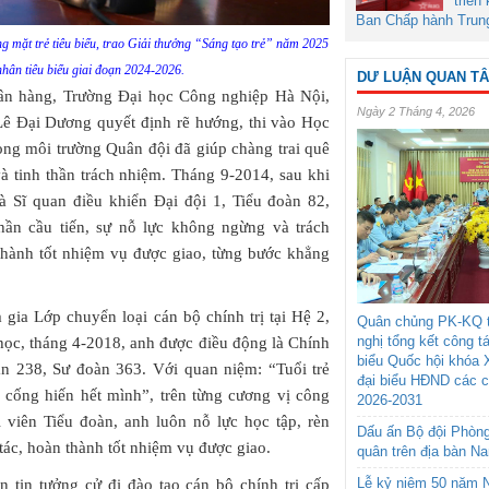
triển
Ban Chấp hành Trun
g mặt trẻ tiêu biểu, trao Giải thưởng “Sáng tạo trẻ” năm 2025
hân tiêu biểu giai đoạn 2024-2026.
DƯ LUẬN QUAN T
gân hàng, Trường Đại học Công nghiệp Hà Nội,
Ngày 2 Tháng 4, 2026
Lê Đại Dương quyết định rẽ hướng, thi vào Học
ong môi trường Quân đội đã giúp chàng trai quê
à tinh thần trách nhiệm. Tháng 9-2014, sau khi
là Sĩ quan điều khiển Đại đội 1, Tiểu đoàn 82,
hần cầu tiến, sự nỗ lực không ngừng và trách
thành tốt nhiệm vụ được giao, từng bước khẳng
ia Lớp chuyển loại cán bộ chính trị tại Hệ 2,
Quân chủng PK-KQ t
nghị tổng kết công t
ọc, tháng 4-2018, anh được điều động là Chính
biểu Quốc hội khóa 
oàn 238, Sư đoàn 363. Với quan niệm: “Tuổi trẻ
đại biểu HĐND các 
n cống hiến hết mình”, trên từng cương vị công
2026-2031
rị viên Tiểu đoàn, anh luôn nỗ lực học tập, rèn
Dấu ấn Bộ đội Phòn
ác, hoàn thành tốt nhiệm vụ được giao.
quân trên địa bàn N
Lễ kỷ niệm 50 năm N
 tin tưởng cử đi đào tạo cán bộ chính trị cấp