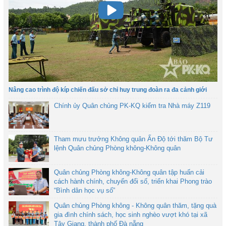
Nâng cao trình độ kíp chiến đấu sở chỉ huy trung đoàn ra đa cảnh giới
Chính ủy Quân chủng PK-KQ kiểm tra Nhà máy Z119
Tham mưu trưởng Không quân Ấn Độ tới thăm Bộ Tư
lệnh Quân chủng Phòng không-Không quân
Quân chủng Phòng không-Không quân tập huấn cải
cách hành chính, chuyển đổi số, triển khai Phong trào
“Bình dân học vụ số”
Quân chủng Phòng không - Không quân thăm, tặng quà
gia đình chính sách, học sinh nghèo vượt khó tại xã
Tây Giang, thành phố Đà nẵng