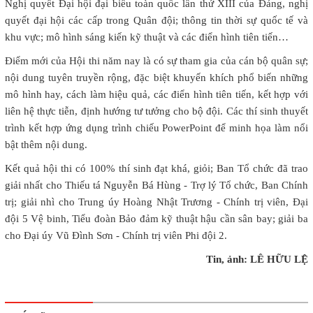
Nghị quyết Đại hội đại biểu toàn quốc lần thứ XIII của Đảng, nghị
quyết đại hội các cấp trong Quân đội; thông tin thời sự quốc tế và
khu vực; mô hình sáng kiến kỹ thuật và các điển hình tiên tiến…
Điểm mới của Hội thi năm nay là có sự tham gia của cán bộ quân sự;
nội dung tuyên truyền rộng, đặc biệt khuyến khích phổ biến những
mô hình hay, cách làm hiệu quả, các điển hình tiên tiến, kết hợp với
liên hệ thực tiễn, định hướng tư tưởng cho bộ đội. Các thí sinh thuyết
trình kết hợp ứng dụng trình chiếu PowerPoint để minh họa làm nổi
bật thêm nội dung.
Kết quả hội thi có 100% thí sinh đạt khá, giỏi; Ban Tổ chức đã trao
giải nhất cho Thiếu tá Nguyễn Bá Hùng - Trợ lý Tổ chức, Ban Chính
trị; giải nhì cho Trung úy Hoàng Nhật Trương - Chính trị viên, Đại
đội 5 Vệ binh, Tiểu đoàn Bảo đảm kỹ thuật hậu cần sân bay; giải ba
cho Đại úy Vũ Đình Sơn - Chính trị viên Phi đội 2.
Tin, ảnh: LÊ HỮU LỆ