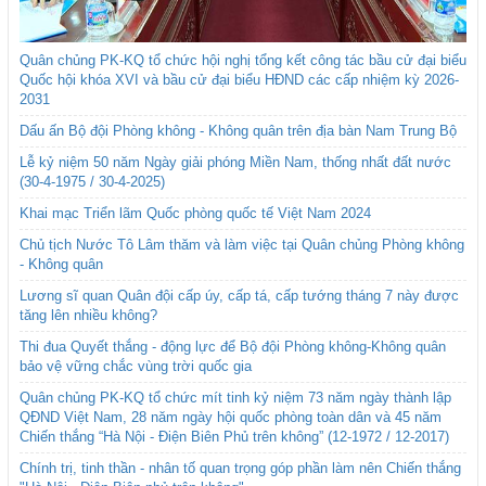
Quân chủng PK-KQ tổ chức hội nghị tổng kết công tác bầu cử đại biểu
Quốc hội khóa XVI và bầu cử đại biểu HĐND các cấp nhiệm kỳ 2026-
2031
Dấu ấn Bộ đội Phòng không - Không quân trên địa bàn Nam Trung Bộ
Lễ kỷ niệm 50 năm Ngày giải phóng Miền Nam, thống nhất đất nước
(30-4-1975 / 30-4-2025)
Khai mạc Triển lãm Quốc phòng quốc tế Việt Nam 2024
Chủ tịch Nước Tô Lâm thăm và làm việc tại Quân chủng Phòng không
- Không quân
Lương sĩ quan Quân đội cấp úy, cấp tá, cấp tướng tháng 7 này được
tăng lên nhiều không?
Thi đua Quyết thắng - động lực để Bộ đội Phòng không-Không quân
bảo vệ vững chắc vùng trời quốc gia
Quân chủng PK-KQ tổ chức mít tinh kỷ niệm 73 năm ngày thành lập
QĐND Việt Nam, 28 năm ngày hội quốc phòng toàn dân và 45 năm
Chiến thắng “Hà Nội - Điện Biên Phủ trên không” (12-1972 / 12-2017)
Chính trị, tinh thần - nhân tố quan trọng góp phần làm nên Chiến thắng