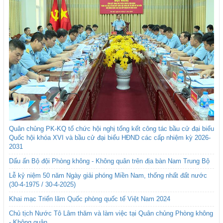
Quân chủng PK-KQ tổ chức hội nghị tổng kết công tác bầu cử đại biểu
Quốc hội khóa XVI và bầu cử đại biểu HĐND các cấp nhiệm kỳ 2026-
2031
Dấu ấn Bộ đội Phòng không - Không quân trên địa bàn Nam Trung Bộ
Lễ kỷ niệm 50 năm Ngày giải phóng Miền Nam, thống nhất đất nước
(30-4-1975 / 30-4-2025)
Khai mạc Triển lãm Quốc phòng quốc tế Việt Nam 2024
Chủ tịch Nước Tô Lâm thăm và làm việc tại Quân chủng Phòng không
- Không quân