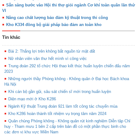
Sẵn sàng bước vào Hội thi thợ giỏi ngành Cơ khí toàn quân lần thứ
VI
Nâng cao chất lượng bảo đảm kỹ thuật trong thi công
Kho K334 đồng bộ giải pháp bảo đảm an toàn kho
Tin khác
Bài 2: Thắng lợi trên không bắt nguồn từ mặt đất
Nữ nhân viên văn thư hết mình vì công việc
Trung đoàn 292 tổ chức Hội thao kết thúc huấn luyện chiến đấu năm
2023
Những người thầy Phòng không - Không quân ở Đại học Bách khoa
Hà Nội
Khi cán bộ gần gũi, sâu sát chiến sĩ mới trong huấn luyện
Diện mạo mới ở Kho K286
Ngành Kỹ thuật Trung đoàn 921 làm tốt công tác chuyển mùa
Kho K286 hoàn thành tốt nhiệm vụ trọng tâm năm 2024
Quân chủng Phòng không - Không quân rút kinh nghiệm Diễn tập Chỉ
huy - Tham mưu 1 bên 2 cấp trên bản đồ có một phần thực binh cho
các đơn vị khu vực Miền Nam