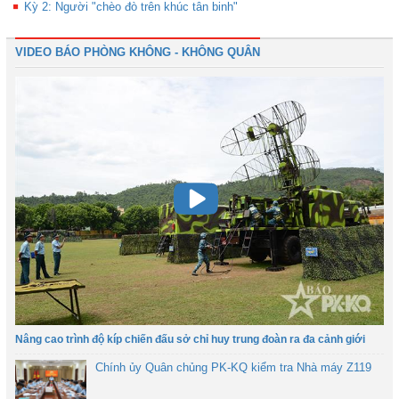
Kỳ 2: Người "chèo đò trên khúc tân binh"
VIDEO BÁO PHÒNG KHÔNG - KHÔNG QUÂN
Nâng cao trình độ kíp chiến đấu sở chỉ huy trung đoàn ra đa cảnh giới
Chính ủy Quân chủng PK-KQ kiểm tra Nhà máy Z119