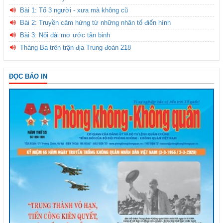
Bài 1: Tổ 3 người - xưa mà không cũ
Bài 2: Truyền cảm hứng từ những nhân tố điển hình
Bài 3: Nối dài mơ ước tân binh
Tháng Ba trên trận địa Trung đoàn 218
ĐỌC BÁO IN