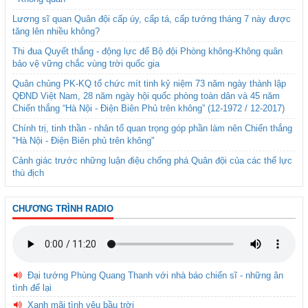
Lương sĩ quan Quân đội cấp úy, cấp tá, cấp tướng tháng 7 này được
tăng lên nhiều không?
Thi đua Quyết thắng - động lực để Bộ đội Phòng không-Không quân
bảo vệ vững chắc vùng trời quốc gia
Quân chủng PK-KQ tổ chức mít tinh kỷ niệm 73 năm ngày thành lập
QĐND Việt Nam, 28 năm ngày hội quốc phòng toàn dân và 45 năm
Chiến thắng “Hà Nội - Điện Biên Phủ trên không” (12-1972 / 12-2017)
Chính trị, tinh thần - nhân tố quan trọng góp phần làm nên Chiến thắng
"Hà Nội - Điện Biên phủ trên không"
Cảnh giác trước những luận điệu chống phá Quân đội của các thế lực
thù địch
CHƯƠNG TRÌNH RADIO
Đại tướng Phùng Quang Thanh với nhà báo chiến sĩ - những ân
tình để lại
Xanh mãi tình yêu bầu trời