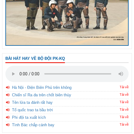
BÀI HÁT HAY VỀ BỘ ĐỘI PK-KQ
Hà Nội - Điện Biên Phủ trên không
Tải về
Chiến sĩ Ra đa trên chốt biên thùy
Tải về
Tên lửa ta đánh rất hay
Tải về
Tổ quốc trao ta bầu trời
Tải về
Phi đội ta xuất kích
Tải về
Tình Bác chắp cánh bay
Tải về