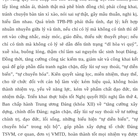
lấy lòng nhân ái, thành thật mà phê bình đồng chí; phải công khai,
tránh chuyện bàn tán xì xào, nói sai sự thật, gây mâu thuẫn, nghi kị,
hiểu lầm nhau. Quá trình TPB-PB phải thấu tình, đạt lý; kết hợp
nhuần nhuyễn giữa lý và tình, nếu chỉ có lý mà không có tình thì dễ
rơi vào cứng nhắc, máy móc, giáo điều, thiếu sức thuyết phục; nếu
chỉ có tình mà không có lý sẽ dẫn đến tình trạng “dĩ hòa vi quý”,
xuề xòa, buông lỏng, thậm chí làm sai nguyên tắc sinh hoạt Đảng.
Đồng thời, tăng cường công tác kiểm tra, giám sát và công khai kết
quả để góp phần đấu tranh ngăn chặn, đẩy lùi sự suy thoái, “tự diễn
biến”, “tự chuyển hóa”. Kiên quyết sàng lọc, miễn nhiệm, thay thế,
cho từ chức đối với cán bộ làm việc kém hiệu quả, không hoàn
thành nhiệm vụ, yếu về năng lực, kém về phẩm chất đạo đức, tín
nhiệm thấp. Triển khai thực hiện tốt Nghị quyết Hội nghị lần thứ 4,
Ban chấp hành Trung ương Đảng (khóa XII) về “tăng cường xây
dựng, chỉnh đốn Đảng; ngăn chặn, đẩy lùi sự suy thoái về tư tưởng
chính trị, đạo đức, lối sống, những biểu hiện “tự diễn biến”, “tự
chuyển hóa” trong nội bộ”, góp phần xây dựng tổ chức Đảng
TSVM, cơ quan, đơn vị VMTD, hoàn thành tốt mọi nhiệm vụ được