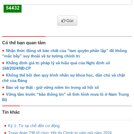
Gửi
Có thể bạn quan tâm
Nhận thức đúng về bản chất của “tam quyền phân lập” để không
“mắc bẫy” suy thoái về tư tưởng chính trị
Khẳng định giá trị pháp lý và hiệu quả của Nghị định số
168/2024/NĐ-CP
Không thể bôi đen quy trình nhân sự khoa học, dân chủ và chặt
chẽ của Đảng
Bảo vệ sự thật - giữ vững niềm tin trong xã hội số
Vững tâm trước “bão thông tin” về tình hình mưa lũ ở Nam Trung
Bộ
Tin khác
Kỳ 1: Từ tại chỗ đến cơ động
Trung đoàn 238 tổ chức Hội thi Chính trị viên giỏi năm 2024