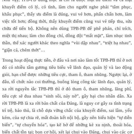
khuyết điểm có lý, có tình, làm cho người nghe phải “tâm phục,
khẩu phục”, thấy ưu điểm là đúng, vui vẻ hơn, phấn chấn hơn, làm
việc tốt hơn; đồng thời, thấy khuyết điểm cũng vui vẻ tiếp thu, sửa
chữa để tiến bộ. Không nên dùng TPB-PB để phê phán, chỉ trích,
miệt thị nhau; làm cho đồng chí, đồng đội “mất mặt”, làm nhục tinh
thần, thể xác người khác theo nghĩa “vùi dập nhau”, “triệt hạ nhau”,
“giận cá, chém thớt”…
Trong hoạt động thực tiễn, ở đâu và nơi nào làm tốt TPB-PB thì ở nơi
đó có nhiều tấm gương tiêu biểu về lãnh đạo, quản lý và lao động
giỏi, hạn chế được những tiêu cực, tham ô, tham nhũng. Ngược lại, ở
đâu, tổ chức nào coi thường, buông lỏng công tác lãnh đạo, quản lý,
xa rời nguyên tắc TPB-PB thì ở đó tham ô, tham nhũng, lãng phí,
tiêu cực sẽ đua nhau “sinh sôi, nảy nở”, gây hại cho nhân dân. Xa
rời TPB-PB là xa rời bản chất của Đảng, là nguy cơ gây ra tình trạng
trì trệ, bảo thủ, là chỗ dựa vững chắc của khuyết điểm, sai lầm, yếu
kém, của sự chia rẽ, mất đoàn kết nội bộ, gây nên biểu hiện “tự diễn
biến”, “tự chuyển hóa”, tạo kẽ hở để những kẻ xu nịnh, thoái hóa,
biến chất tồn tại; bọn cơ hội, xét lại chui vào Đảng, chui vào các cơ