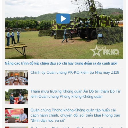
Nâng cao trình độ kíp chiến đấu sở chỉ huy trung đoàn ra đa cảnh giới
Chính ủy Quân chủng PK-KQ kiểm tra Nhà máy Z119
Tham mưu trưởng Không quân Ấn Độ tới thăm Bộ Tư
lệnh Quân chủng Phòng không-Không quân
Quân chủng Phòng không-Không quân tập huấn cải
cách hành chính, chuyển đổi số, triển khai Phong trào
“Bình dân học vụ số”