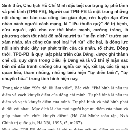
Sinh thời, Chủ tịch Hồ Chí Minh đặc biệt coi trọng tự phê bình
và phê bình (TPB-PB), Người coi TPB-PB là một trong những
nội dung cơ bản của công tác giáo dục, rèn luyện đạo đức
nhân cách người cách mạng, là “liều thuốc quý” để trị bệnh,
cứu người, giữ cho cơ thể khỏe mạnh, cường tráng, là
phương cách tốt nhất để mỗi người tự “miễn dịch” trước sự
xâm nhập, tấn công của mọi loại “vi rút” độc hại, là động lực
nội sinh thúc đẩy sự phát triển của cá nhân, tổ chức. Đồng
thời, TPB-PB là quy luật phát triển của Đảng, được ghi thành
chế độ, quy định trong Điều lệ Đảng và là vũ khí lý luận sắc
bén để đấu tranh chống chủ nghĩa cơ hội, xét lại, các tệ nạn
quan liêu, tham nhũng, những biểu hiện “tự diễn biến”, “tự
chuyển hóa” trong tình hình hiện nay.
Trong tác phẩm “Sửa đổi lối làm việc”, Bác viết: “Phê bình là nêu ưu
điểm và vạch khuyết điểm của đồng chí mình. Tự phê bình là nêu ưu
điểm và vạch khuyết điểm của mình. Tự phê bình và phê bình phải
đi đôi với nhau. Mục đích là cho mọi người học ưu điểm của nhau và
giúp nhau sửa chữa khuyết điểm” (Hồ Chí Minh: toàn tập, Nxb
Chính trị quốc gia, Hà Nội, 1995, t5, tr.267).
Như vậy, TPB-PB đúng mực là chỉ ra được mặt ưu điểm và cả mặt