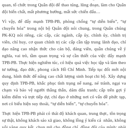
quan, tổ chức trong Quân đội để thao túng, lũng đoạn, làm cho Quân
đội biến chất, mất phương hướng, mất sức chiến đấu…
Vì vậy, để đẩy mạnh TPB-PB, phòng chống “tự diễn biến”, “tự
chuyển hóa” trong nội bộ Quân đội nói chung, trong Quân chủng
PK-KQ nói riêng, các cấp, các ngành, cấp ủy, chính ủy, chính trị
viên, chỉ huy, cơ quan chính trị các cấp cần tập trung lãnh đạo, chỉ
đạo nâng cao nhận thức cho cán bộ, đảng viên, quần chúng về ý
nghĩa, vai trò, tầm quan trọng và sự cần thiết của việc đẩy mạnh
TPB-PB. Thực hiện nghiêm túc, có hiệu quả việc học tập và làm theo
tư tưởng, đạo đức, phong cách Hồ Chí Minh. Tiếp tục đổi mới nội
dung, hình thức để nâng cao chất lượng sinh hoạt chi bộ. Xây dựng
quy định TPB-PB, khắc phục tình trạng nể nang, né tránh, ngại va
chạm và bảo vệ người thẳng thắn, dám đấu tranh; cấp trên gợi ý
kiểm điểm và trực tiếp dự, chỉ đạo ở những nơi có vấn đề phức tạp,
nơi có biểu hiện suy thoái, “tự diễn biến”, “tự chuyển hóa”.
Thực hiện TPB-PB phải có thái độ khách quan, trung thực, tôn trọng
sự thật, không khách sáo xã giao, không lồng ý kiến cá nhân, không
vội vàng quy kết, chụp mũ cho đồng chí, đồng đội của mình; phải