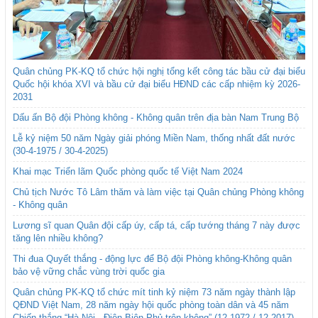
Quân chủng PK-KQ tổ chức hội nghị tổng kết công tác bầu cử đại biểu
Quốc hội khóa XVI và bầu cử đại biểu HĐND các cấp nhiệm kỳ 2026-
2031
Dấu ấn Bộ đội Phòng không - Không quân trên địa bàn Nam Trung Bộ
Lễ kỷ niệm 50 năm Ngày giải phóng Miền Nam, thống nhất đất nước
(30-4-1975 / 30-4-2025)
Khai mạc Triển lãm Quốc phòng quốc tế Việt Nam 2024
Chủ tịch Nước Tô Lâm thăm và làm việc tại Quân chủng Phòng không
- Không quân
Lương sĩ quan Quân đội cấp úy, cấp tá, cấp tướng tháng 7 này được
tăng lên nhiều không?
Thi đua Quyết thắng - động lực để Bộ đội Phòng không-Không quân
bảo vệ vững chắc vùng trời quốc gia
Quân chủng PK-KQ tổ chức mít tinh kỷ niệm 73 năm ngày thành lập
QĐND Việt Nam, 28 năm ngày hội quốc phòng toàn dân và 45 năm
Chiến thắng “Hà Nội - Điện Biên Phủ trên không” (12-1972 / 12-2017)