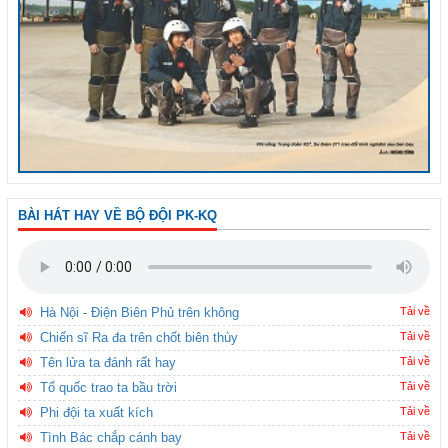
BÀI HÁT HAY VỀ BỘ ĐỘI PK-KQ
Hà Nội - Điện Biên Phủ trên không
Tải về
Chiến sĩ Ra đa trên chốt biên thùy
Tải về
Tên lửa ta đánh rất hay
Tải về
Tổ quốc trao ta bầu trời
Tải về
Phi đội ta xuất kích
Tải về
Tình Bác chắp cánh bay
Tải về