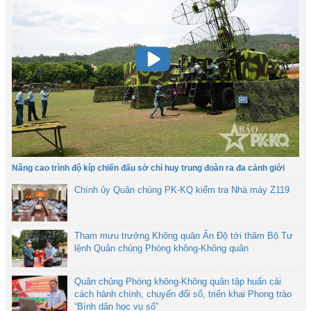
Nâng cao trình độ kíp chiến đấu sở chỉ huy trung đoàn ra đa cảnh giới
Chính ủy Quân chủng PK-KQ kiểm tra Nhà máy Z119
Tham mưu trưởng Không quân Ấn Độ tới thăm Bộ Tư
lệnh Quân chủng Phòng không-Không quân
Quân chủng Phòng không-Không quân tập huấn cải
cách hành chính, chuyển đổi số, triển khai Phong trào
“Bình dân học vụ số”