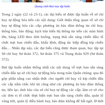
Quang cảnh khai mạc tập huấn.
Trong 2 ngày (22 và 23-1), các đại biểu sẽ được tập huấn về sở chỉ
huy tự động hóa trên các nội dung: Giới thiệu tổng quan về sở chỉ
huy tự động hóa các cấp; phương án bảo đảm thông tin chỉ huy,
thông báo, báo động; kịch bản hiển thị thông tin trên các màn hình
lớn, bảng LED theo tình huống, trạng thái sẵn sàng chiến đấu; tổ
chức trực ban chiến đấu, khẩu lệnh, động tác hiệp đồng kíp chiến
đấu… Nhân dịp này, các đại biểu cũng được tham quan, học tập tại
Sở chỉ huy Sư đoàn 372, Sư đoàn 375 và Trung đoàn 929 (Sư đoàn
372).
Đợt tập huấn nhằm thống nhất các nội dung về trực ban sẵn sàng
chiến đấu tại sở chỉ huy tự động hóa trong toàn Quân chủng; qua đó
góp phần nâng cao nhận thức cho người chỉ huy và kíp chiến đấu
các cấp nắm chắc khí tài cũng như các phương án bảo đảm thông
tin, liên lạc, tình báo của sở chỉ huy tự động các cấp; làm cơ sở cho
các đơn vị tổ chức thực hiện trực ban sẵn sàng chiến đấu, quản lý
vùng trời, quản lý điều hành bay, bảo đảm không để bất ngờ, lỡ thời