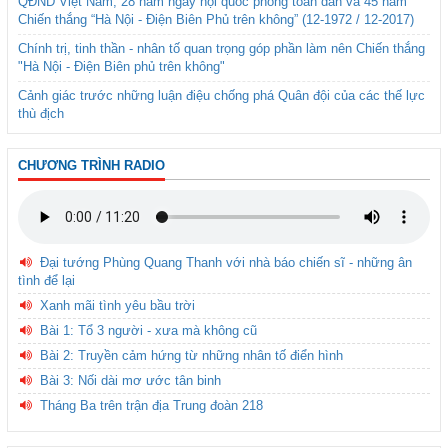
QĐND Việt Nam, 28 năm ngày hội quốc phòng toàn dân và 45 năm
Chiến thắng “Hà Nội - Điện Biên Phủ trên không” (12-1972 / 12-2017)
Chính trị, tinh thần - nhân tố quan trọng góp phần làm nên Chiến thắng
"Hà Nội - Điện Biên phủ trên không"
Cảnh giác trước những luận điệu chống phá Quân đội của các thế lực
thù địch
CHƯƠNG TRÌNH RADIO
Đại tướng Phùng Quang Thanh với nhà báo chiến sĩ - những ân
tình để lại
Xanh mãi tình yêu bầu trời
Bài 1: Tổ 3 người - xưa mà không cũ
Bài 2: Truyền cảm hứng từ những nhân tố điển hình
Bài 3: Nối dài mơ ước tân binh
Tháng Ba trên trận địa Trung đoàn 218