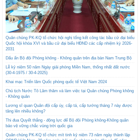
Quân chủng PK-KQ tổ chức hội nghị tổng kết công tác bầu cử đại biểu
Quốc hội khóa XVI và bầu cử đại biểu HĐND các cấp nhiệm kỳ 2026-
2031
Dấu ấn Bộ đội Phòng không - Không quân trên địa bàn Nam Trung Bộ
Lễ kỷ niệm 50 năm Ngày giải phóng Miền Nam, thống nhất đất nước
(30-4-1975 / 30-4-2025)
Khai mạc Triển lãm Quốc phòng quốc tế Việt Nam 2024
Chủ tịch Nước Tô Lâm thăm và làm việc tại Quân chủng Phòng không
- Không quân
Lương sĩ quan Quân đội cấp úy, cấp tá, cấp tướng tháng 7 này được
tăng lên nhiều không?
Thi đua Quyết thắng - động lực để Bộ đội Phòng không-Không quân
bảo vệ vững chắc vùng trời quốc gia
Quân chủng PK-KQ tổ chức mít tinh kỷ niệm 73 năm ngày thành lập