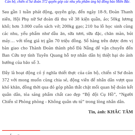
Cán bộ, chiến sĩ Sư đoàn 372 quyên góp các nhu yếu phẩm ủng hộ đồng bào Miền Bắc.
Sau gần 1 tuần phát động, quyên góp, đến ngày 18-9, Đoàn Thanh
niên, Hội Phụ nữ Sư đoàn đã thu về 38 kiện quần, áo; 50kg lương
khô; hơn 3.000 cuốn sách vở; 200kg gạo; 210 ba lô học sinh cùng
các nhu, yếu phẩm như dầu ăn, sữa tươi, sữa đặc, chăn màn, bút
máy… với tổng giá trị gần 70 triệu đồng. Số hàng trên được đơn vị
bàn giao cho Thành Đoàn thành phố Đà Nẵng để vận chuyển đến
Ban Cứu trợ tỉnh Tuyên Quang hỗ trợ nhân dân bị thiệt hại do ảnh
hưởng của bão số 3.
Đây là hoạt động có ý nghĩa thiết thực của cán bộ, chiến sĩ Sư đoàn
372 với mong muốn cùng chia sẻ, động viên để nhân dân vượt qua
khó khăn, đồng thời qua đó góp phần thắt chặt mối quan hệ đoàn kết
quân dân, tỏa sáng phẩm chất cao đẹp “Bộ đội Cụ Hồ”, “Người
Chiến sĩ Phòng phòng - Không quân ưu tú” trong lòng nhân dân.
Tin, ảnh: KHẮC TÂM