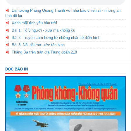
Đại tướng Phùng Quang Thanh với nhà báo chiến sĩ - những ân
tình để lại
Xanh mãi tình yêu bầu trời
Bài 1: Tổ 3 người - xưa mà không cũ
Bài 2: Truyền cảm hứng từ những nhân tố điển hình
Bài 3: Nối dài mơ ước tân binh
Tháng Ba trên trận địa Trung đoàn 218
ĐỌC BÁO IN