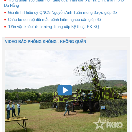
Trung đoàn 930 thăm hỏi, tặng quà nhân dân xã Trà Linh, thành phố
Đà Nẵng
Gia đình Thiếu uý QNCN Nguyễn Anh Tuấn mong được giúp đỡ
Cháu bé con bộ đội mắc bệnh hiểm nghèo cần giúp đỡ
“Dân vận khéo” ở Trường Trung cấp Kỹ thuật PK-KQ
VIDEO BÁO PHÒNG KHÔNG - KHÔNG QUÂN