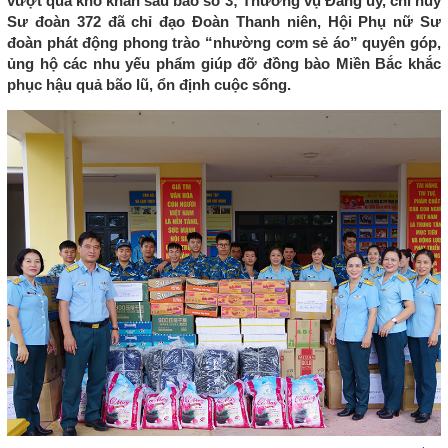
vượt qua khó khăn sau bão số 3; Thường vụ Đảng ủy, chỉ huy
Sư đoàn 372 đã chỉ đạo Đoàn Thanh niên, Hội Phụ nữ Sư
đoàn phát động phong trào “nhường cơm sẻ áo” quyên góp,
ủng hộ các nhu yếu phẩm giúp đỡ đồng bào Miền Bắc khắc
phục hậu quả bão lũ, ổn định cuộc sống.