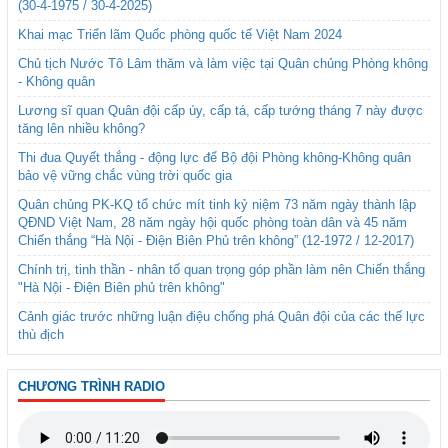
(30-4-1975 / 30-4-2025)
Khai mạc Triển lãm Quốc phòng quốc tế Việt Nam 2024
Chủ tịch Nước Tô Lâm thăm và làm việc tại Quân chủng Phòng không
- Không quân
Lương sĩ quan Quân đội cấp úy, cấp tá, cấp tướng tháng 7 này được
tăng lên nhiều không?
Thi đua Quyết thắng - động lực để Bộ đội Phòng không-Không quân
bảo vệ vững chắc vùng trời quốc gia
Quân chủng PK-KQ tổ chức mít tinh kỷ niệm 73 năm ngày thành lập
QĐND Việt Nam, 28 năm ngày hội quốc phòng toàn dân và 45 năm
Chiến thắng “Hà Nội - Điện Biên Phủ trên không” (12-1972 / 12-2017)
Chính trị, tinh thần - nhân tố quan trọng góp phần làm nên Chiến thắng
"Hà Nội - Điện Biên phủ trên không"
Cảnh giác trước những luận điệu chống phá Quân đội của các thế lực
thù địch
CHƯƠNG TRÌNH RADIO